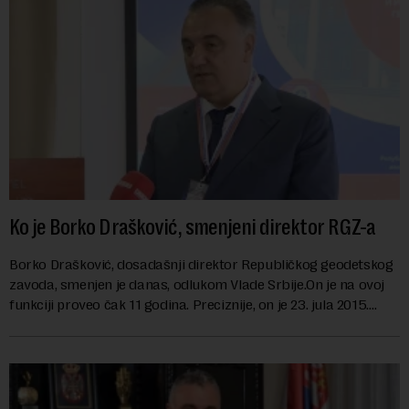
Ko je Borko Drašković, smenjeni direktor RGZ-a
Borko Drašković, dosadašnji direktor Republičkog geodetskog
zavoda, smenjen je danas, odlukom Vlade Srbije.On je na ovoj
funkciji proveo čak 11 godina. Preciznije, on je 23. jula 2015.
izabran za v.d. di...