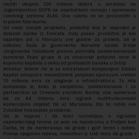
uložiti ukupno 220 miliona dolara u saradnju sa
Jugoimportom SDPR na zajedničkom razvoju i opremanju
raketnog sistema ALAS. Ova raketa će se proizvoditi u
srpskim fabrikama.
Od malo manjih projekata, poslednji koji je najavljen je
dolazak banke iz Emirata. Ovaj posao prvobitno je bio
najavljen još u februaru ove godine za proleće, ali je
odložen. Sada je guvernerka Narodne banke Srbije
Jorgovanka Tabaković ponovo potvrdila zainteresovanost
tamošnje Rojal grupe ili za otvaranje potpuno nove ili
kupovinu kapitala u nekoj od postojećih banaka u Srbiji.
Ministar Velimir Ilić je sa emiratskom kompanijom Global
kapital advajzors menadžment potpisao sporazum vredan
15 miliona evra za ulaganje u infrastrukturu. Ta ista
kompanija je, kako je saopšteno, zainteresovana i za
partnerstvo sa Crvenom zvezdom. Naime, ona namerava
da za 64 miliona evra izgradi multifunkcionalni
komercijalni objekat tik uz Marakanu, što bi rešilo sve
Zvezdine finansijske probleme.
Ilić je najavio i da šeici razmišljaju o izgradnji
najmodernijeg terena za polo na hipodromu u Preljini kod
Čačka, te da nameravaju da grade i golf teren i hotele.
Prema njegovim rečima, investitori iz UAE hoće da grade i