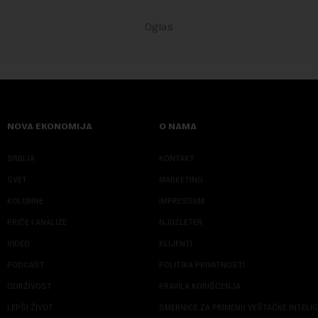
NOVA EKONOMIJA
O NAMA
SRBIJA
KONTAKT
SVET
MARKETING
KOLUMNE
IMPRESSUM
PRIČE I ANALIZE
NJUZLETER
VIDEO
KLIJENTI
PODCAST
POLITIKA PRIVATNOSTI
ODRŽIVOST
PRAVILA KORIŠĆENJA
LEPŠI ŽIVOT
SMERNICE ZA PRIMENU VEŠTAČKE INTELI