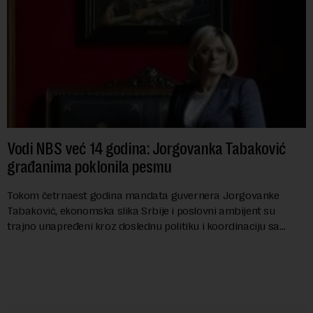
Vodi NBS već 14 godina: Jorgovanka Tabaković
građanima poklonila pesmu
Tokom četrnaest godina mandata guvernera Jorgovanke
Tabaković, ekonomska slika Srbije i poslovni ambijent su
trajno unapređeni kroz doslednu politiku i koordinaciju sa
Vladom, saopštila je Narodna banka Srbi...