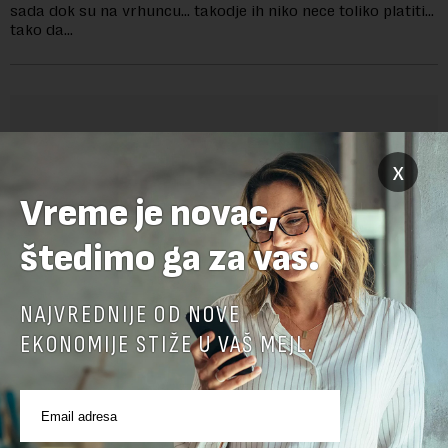
sada dok su na vrhuncu… takodje ih niko nece toliko platiti…
tako da…
OSTAVITE ODGOVOR
x
Vreme je novac,
štedimo ga za vas.
NAJVREDNIJE OD NOVE
EKONOMIJE STIŽE U VAŠ MEJL.
Pre slanja komentara, molimo vas da se upoznate sa
pravilima komentarisanja i pravilima korišćenja sajta.
Sajt je zaštićen pomocu reCaptcha i Google.
Google Politika