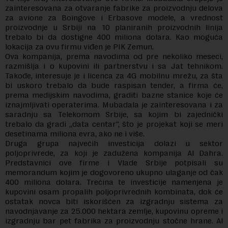
zainteresovana za otvaranje fabrike za proizvodnju delova
za avione za Boingove i Erbasove modele, a vrednost
proizvodnje u Srbiji na 10 planiranih proizvodnih linija
trebalo bi da dostigne 400 miliona dolara. Kao moguća
lokacija za ovu firmu viđen je PIK Zemun.
Ova kompanija, prema navodima od pre nekoliko meseci,
razmišlja i o kupovini ili partnerstvu i sa Jat tehnikom.
Takođe, interesuje je i licenca za 4G mobilnu mrežu, za šta
bi uskoro trebalo da bude raspisan tender, a firma će,
prema medijskim navodima, graditi bazne stanice koje će
iznajmljivati operaterima. Mubadala je zainteresovana i za
saradnju sa Telekomom Srbije, sa kojim bi zajednički
trebalo da gradi „data centar“, što je projekat koji se meri
desetinama miliona evra, ako ne i više.
Druga grupa najvećih investicija dolazi u sektor
poljoprivrede, za koji je zadužena kompanija Al Dahra.
Predstavnici ove firme i Vlade Srbije potpisali su
memorandum kojim je dogovoreno ukupno ulaganje od čak
400 miliona dolara. Trećina te investicije namenjena je
kupovini osam propalih poljoprivrednih kombinata, dok će
ostatak novca biti iskorišćen za izgradnju sistema za
navodnjavanje za 25.000 hektara zemlje, kupovinu opreme i
izgradnju bar pet fabrika za proizvodnju stočne hrane. Al