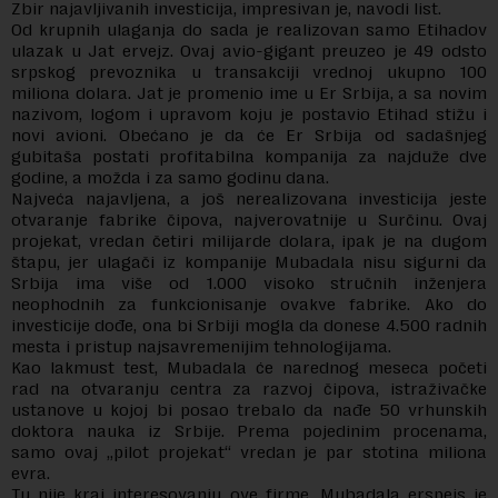
Zbir najavljivanih investicija, impresivan je, navodi list.
Od krupnih ulaganja do sada je realizovan samo Etihadov
ulazak u Jat ervejz. Ovaj avio-gigant preuzeo je 49 odsto
srpskog prevoznika u transakciji vrednoj ukupno 100
miliona dolara. Jat je promenio ime u Er Srbija, a sa novim
nazivom, logom i upravom koju je postavio Etihad stižu i
novi avioni. Obećano je da će Er Srbija od sadašnjeg
gubitaša postati profitabilna kompanija za najduže dve
godine, a možda i za samo godinu dana.
Najveća najavljena, a još nerealizovana investicija jeste
otvaranje fabrike čipova, najverovatnije u Surčinu. Ovaj
projekat, vredan četiri milijarde dolara, ipak je na dugom
štapu, jer ulagači iz kompanije Mubadala nisu sigurni da
Srbija ima više od 1.000 visoko stručnih inženjera
neophodnih za funkcionisanje ovakve fabrike. Ako do
investicije dođe, ona bi Srbiji mogla da donese 4.500 radnih
mesta i pristup najsavremenijim tehnologijama.
Kao lakmust test, Mubadala će narednog meseca početi
rad na otvaranju centra za razvoj čipova, istraživačke
ustanove u kojoj bi posao trebalo da nađe 50 vrhunskih
doktora nauka iz Srbije. Prema pojedinim procenama,
samo ovaj „pilot projekat“ vredan je par stotina miliona
evra.
Tu nije kraj interesovanju ove firme. Mubadala erspejs je