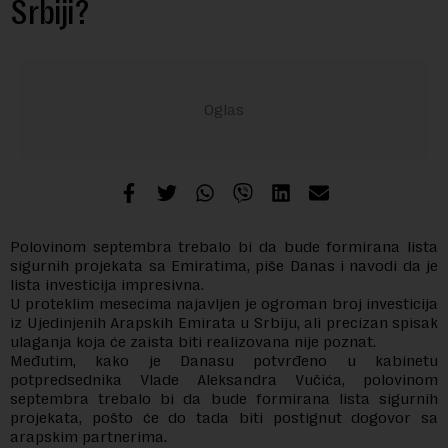
Srbiji?
Polovinom septembra trebalo bi da bude formirana lista
sigurnih projekata sa Emiratima, piše Danas i navodi da je
lista investicija impresivna.
U proteklim mesecima najavljen je ogroman broj investicija
iz Ujedinjenih Arapskih Emirata u Srbiju, ali precizan spisak
ulaganja koja će zaista biti realizovana nije poznat.
Međutim, kako je Danasu potvrđeno u kabinetu
potpredsednika Vlade Aleksandra Vučića, polovinom
septembra trebalo bi da bude formirana lista sigurnih
projekata, pošto će do tada biti postignut dogovor sa
arapskim partnerima.