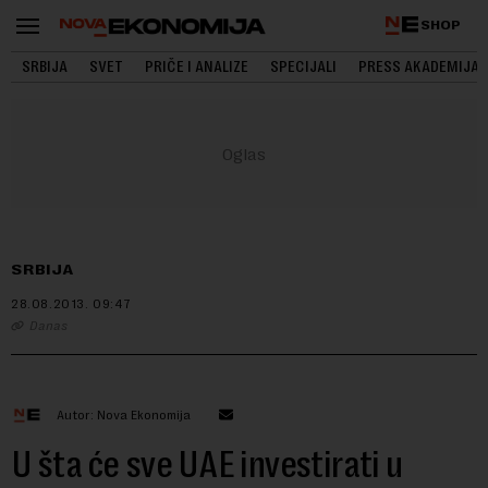
SHOP
SRBIJA
SVET
PRIČE I ANALIZE
SPECIJALI
PRESS AKADEMIJA
SRBIJA
28.08.2013.
09:47
Danas
Autor: Nova Ekonomija
U šta će sve UAE investirati u