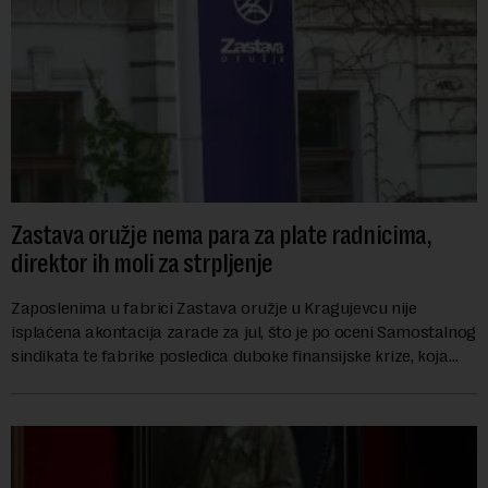
Zastava oružje nema para za plate radnicima,
direktor ih moli za strpljenje
Zaposlenima u fabrici Zastava oružje u Kragujevcu nije
isplaćena akontacija zarade za jul, što je po oceni Samostalnog
sindikata te fabrike posledica duboke finansijske krize, koja
ugrožava egzistenciju 2.20...