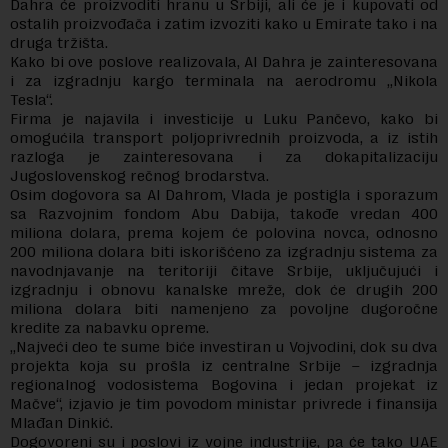
Dahra će proizvoditi hranu u Srbiji, ali će je i kupovati od
ostalih proizvođača i zatim izvoziti kako u Emirate tako i na
druga tržišta.
Kako bi ove poslove realizovala, Al Dahra je zainteresovana
i za izgradnju kargo terminala na aerodromu „Nikola
Tesla“.
Firma je najavila i investicije u Luku Pančevo, kako bi
omogućila transport poljoprivrednih proizvoda, a iz istih
razloga je zainteresovana i za dokapitalizaciju
Jugoslovenskog rečnog brodarstva.
Osim dogovora sa Al Dahrom, Vlada je postigla i sporazum
sa Razvojnim fondom Abu Dabija, takođe vredan 400
miliona dolara, prema kojem će polovina novca, odnosno
200 miliona dolara biti iskorišćeno za izgradnju sistema za
navodnjavanje na teritoriji čitave Srbije, uključujući i
izgradnju i obnovu kanalske mreže, dok će drugih 200
miliona dolara biti namenjeno za povoljne dugoročne
kredite za nabavku opreme.
„Najveći deo te sume biće investiran u Vojvodini, dok su dva
projekta koja su prošla iz centralne Srbije – izgradnja
regionalnog vodosistema Bogovina i jedan projekat iz
Mačve“, izjavio je tim povodom ministar privrede i finansija
Mlađan Dinkić.
Dogovoreni su i poslovi iz vojne industrije, pa će tako UAE