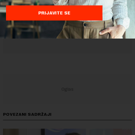
Privatnosti
i
Google Uslovi Korišćenja
su primenjeni.
PRIJAVITE SE
POVEZANI SADRŽAJI