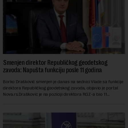
Smenjen direktor Republičkog geodetskog
zavoda: Napušta funkciju posle 11 godina
Borko Drašković smenjen je danas na sednici Vlade sa funkcije
direktora Republičkog geodetskog zavoda, objavio je portal
Nova.rs.Drašković je na poziciji direktora RGZ-a bio 11
godina.Kako piše Nova....