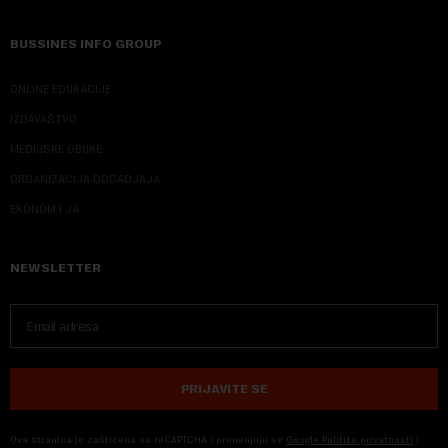
BUSSINES INFO GROUP
ONLINE EDUKACIJE
IZDAVAŠTVO
MEDIJSKE OBUKE
ORGANIZACIJA DOGADJAJA
EKONOM I JA
NEWSLETTER
PRIJAVITE SE
Ova stranica je zaštićena sa reCAPTCHA i primenjuju se
Google Politika privatnosti
i