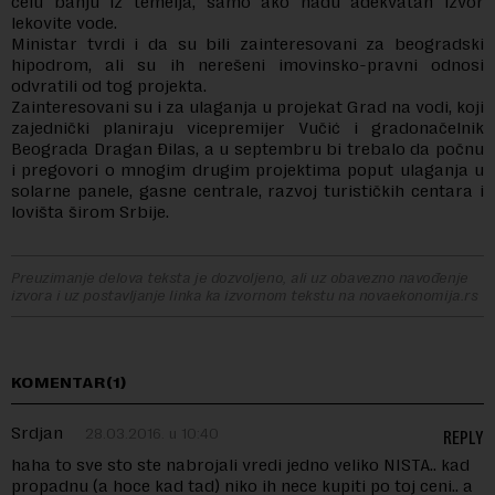
celu banju iz temelja, samo ako nađu adekvatan izvor
lekovite vode.
Ministar tvrdi i da su bili zainteresovani za beogradski
hipodrom, ali su ih nerešeni imovinsko-pravni odnosi
odvratili od tog projekta.
Zainteresovani su i za ulaganja u projekat Grad na vodi, koji
zajednički planiraju vicepremijer Vučić i gradonačelnik
Beograda Dragan Đilas, a u septembru bi trebalo da počnu
i pregovori o mnogim drugim projektima poput ulaganja u
solarne panele, gasne centrale, razvoj turističkih centara i
lovišta širom Srbije.
Preuzimanje delova teksta je dozvoljeno, ali uz obavezno navođenje
izvora i uz postavljanje linka ka izvornom tekstu na novaekonomija.rs
KOMENTAR(1)
Srdjan
28.03.2016. u 10:40
REPLY
haha to sve sto ste nabrojali vredi jedno veliko NISTA.. kad
propadnu (a hoce kad tad) niko ih nece kupiti po toj ceni.. a