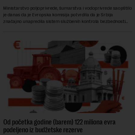
Ministarstvo poljoprivrede, šumarstva i vodoprivrede saopštilo
je danas da je Evropska komisija potvrdila da je Srbija
značajno unapredila sistem službenih kontrola bezbednosti
hrane biljnog porekla, te da k...
Od početka godine (barem) 122 miliona evra
podeljeno iz budžetske rezerve