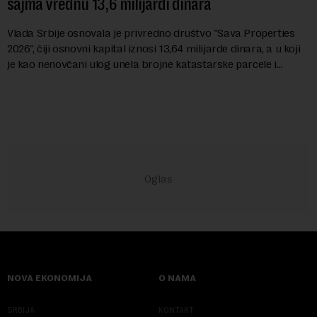
sajma vrednu 13,6 milijardi dinara
Vlada Srbije osnovala je privredno društvo "Sava Properties
2026", čiji osnovni kapital iznosi 13,64 milijarde dinara, a u koji
je kao nenovčani ulog unela brojne katastarske parcele i
objekte u okviru kompl...
NOVA EKONOMIJA
O NAMA
SRBIJA
KONTAKT