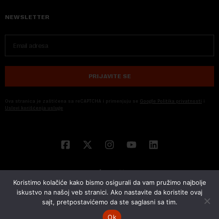
NEWSLETTER
PRIJAVITE SE
Ova stranica je zaštićena sa reCAPTCHA i primenjuju se
Google Politika privatnosti
i
Uslovi korišćenja usluge
Koristimo kolačiće kako bismo osigurali da vam pružimo najbolje
iskustvo na našoj veb stranici. Ako nastavite da koristite ovaj
sajt, pretpostavićemo da ste saglasni sa tim.
© 2026 NOVA EKONOMIJA | SVA PRAVA ZADŽANA | DEVELOPED BY
CUBES
Ok