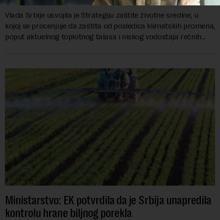
Vlada Srbije usvojila je Strategiju zaštite životne sredine, u
kojoj se procenjuje da zaštita od posledica klimatskih promena,
poput aktuelnog toplotnog talasa i niskog vodostaja rečnih
slivova, zahteva inve...
Ministarstvo: EK potvrdila da je Srbija unapredila
kontrolu hrane biljnog porekla