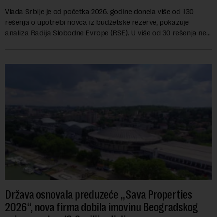
Vlada Srbije je od početka 2026. godine donela više od 130
rešenja o upotrebi novca iz budžetske rezerve, pokazuje
analiza Radija Slobodne Evrope (RSE). U više od 30 rešenja ne
navodi se tačan iznos koji će ...
Država osnovala preduzeće „Sava Properties
2026“, nova firma dobila imovinu Beogradskog