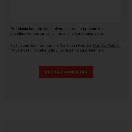
Pre slanja komentara, molimo vas da se upoznate sa
pravilima komentarisanja i pravilima korišćenja sajta.
Sajt je zaštićen pomocu reCaptcha i Google.
Google Politika
Privatnosti
i
Google Uslovi Korišćenja
su primenjeni.