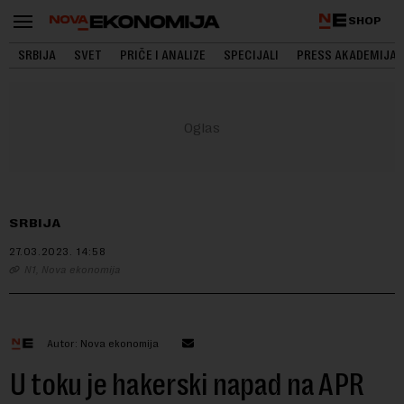
SHOP
SRBIJA
SVET
PRIČE I ANALIZE
SPECIJALI
PRESS AKADEMIJA
SRBIJA
27.03.2023.
14:58
N1, Nova ekonomija
Autor: Nova ekonomija
U toku je hakerski napad na APR