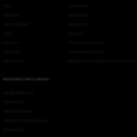
SVET
MARKETING
KOLUMNE
IMPRESSUM
PRIČE I ANALIZE
NJUZLETER
VIDEO
KLIJENTI
PODCAST
POLITIKA PRIVATNOSTI
ODRŽIVOST
PRAVILA KORIŠĆENJA
LEPŠI ŽIVOT
SMERNICE ZA PRIMENU VEŠTAČKE INTELI
BUSSINES INFO GROUP
ONLINE EDUKACIJE
IZDAVAŠTVO
MEDIJSKE OBUKE
ORGANIZACIJA DOGADJAJA
EKONOM I JA