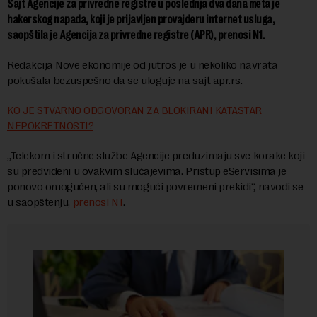
Sajt Agencije za privredne registre u poslednja dva dana meta je
hakerskog napada, koji je prijavljen provajderu internet usluga,
saopštila je Agencija za privredne registre (APR), prenosi N1.
Redakcija Nove ekonomije od jutros je u nekoliko navrata
pokušala bezuspešno da se uloguje na sajt apr.rs.
KO JE STVARNO ODGOVORAN ZA BLOKIRANI KATASTAR
NEPOKRETNOSTI?
„Telekom i stručne službe Agencije preduzimaju sve korake koji
su predviđeni u ovakvim slučajevima. Pristup eServisima je
ponovo omogućen, ali su mogući povremeni prekidi“, navodi se
u saopštenju,
prenosi N1
.