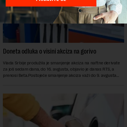
Doneta odluka o visini akciza na gorivo
Vlada Srbije produžila je smanjenje akciza na naftne derivate
za još sedam dana, do 16. avgusta, objavio je danas RTS, a
prenosi Beta.Postojeće smanjenje akciza važi do 9. avgusta
kao mera ublažavanja po...