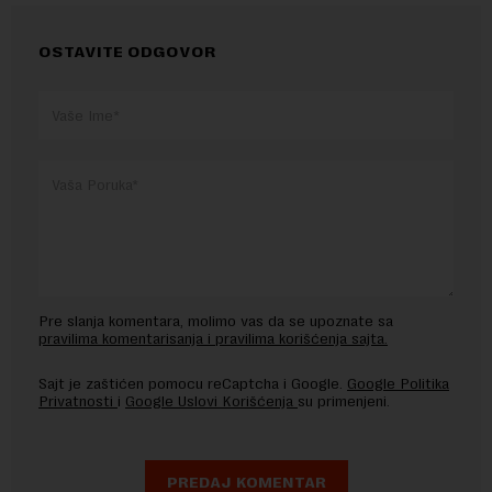
OSTAVITE ODGOVOR
Pre slanja komentara, molimo vas da se upoznate sa
pravilima komentarisanja i pravilima korišćenja sajta.
Sajt je zaštićen pomocu reCaptcha i Google.
Google Politika
Privatnosti
i
Google Uslovi Korišćenja
su primenjeni.