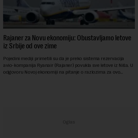
Rajaner za Novu ekonomiju: Obustavljamo letove
iz Srbije od ove zime
Pojedini mediji primetili su da je preko sistema rezervacija
avio-kompanija Ryanair (Rajaner) povukla sve letove iz Niša. U
odgovoru Novoj ekonomiji na pitanje o razlozima za ovo
povlačenje, ovaj avio-gigant...