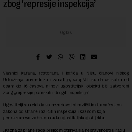
zbog ‘represije inspekcija’
Vlasnici kafana, restorana i kafića u Nišu, članovi niškog
Udruženja privrednika i zanatlija, saopštili su da će sutra od
osam do 16 časova njihovi ugostiteljski objekti biti zatvoreni
zbog „represije poreskih i drugih inspekcija“.
Ugostitelji su rekli da su nezadovoljni različitim tumačenjem
zakona od strane različitih inspekcija i kaznom koja
podrazumeva zabranu rada ugostiteljskog objekta.
„Kazna zabrane rada prilikom otkrivanja nepravilnosti u radu