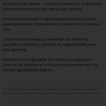
ne donosi korist nikome – ni državi, ni radnicima, ni vlasnicima.
Zatvoreni objekti samo ruže sliku grada“, naveli su.
Oni se žale da poreska i druge inspekcije primenjuju prema
ugostiteljima samo represivne mere, a nikada im ne pomažu u
radu.
„Propisi se stalno menjaju, a inspekcija nas nikada nije
upoznala sa novinama i upozorila na moguće greške“, kažu
niški ugostitelji.
Sutrašnji protest ugostitelja biće održan pod sloganom
„Kontrola da, represija ne“, a trebalo bi da ga podrži oko 150
vlasnika ugostiteljskih objekata.
Preuzimanje delova teksta je dozvoljeno, ali uz obavezno navođenje
izvora i uz postavljanje linka ka izvornom tekstu na novaekonomija.rs