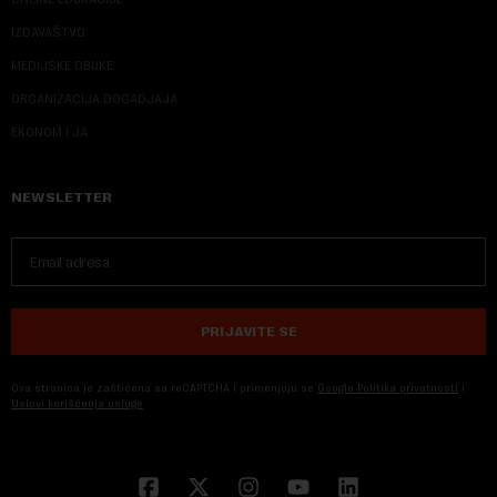
IZDAVAŠTVO
MEDIJSKE OBUKE
ORGANIZACIJA DOGADJAJA
EKONOM I JA
NEWSLETTER
PRIJAVITE SE
Ova stranica je zaštićena sa reCAPTCHA i primenjuju se
Google Politika privatnosti
i
Uslovi korišćenja usluge