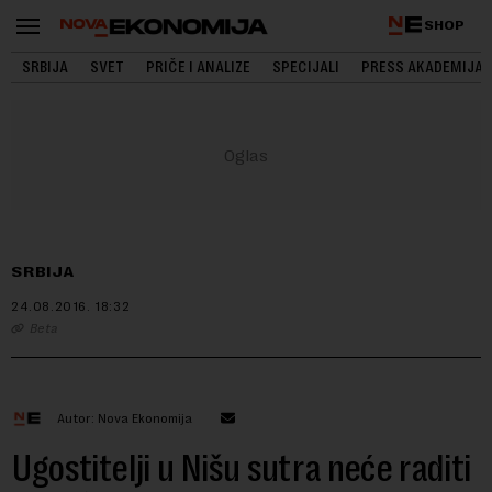
SHOP
SRBIJA
SVET
PRIČE I ANALIZE
SPECIJALI
PRESS AKADEMIJA
SRBIJA
24.08.2016.
18:32
Beta
Autor: Nova Ekonomija
Ugostitelji u Nišu sutra neće raditi