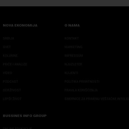
NOVA EKONOMIJA
O NAMA
SRBIJA
KONTAKT
SVET
MARKETING
KOLUMNE
IMPRESSUM
PRIČE I ANALIZE
NJUZLETER
VIDEO
KLIJENTI
PODCAST
POLITIKA PRIVATNOSTI
ODRŽIVOST
PRAVILA KORIŠĆENJA
LEPŠI ŽIVOT
SMERNICE ZA PRIMENU VEŠTAČKE INTELI
BUSSINES INFO GROUP
ONLINE EDUKACIJE