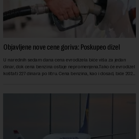
Objavljene nove cene goriva: Poskupeo dizel
U narednih sedam dana cena evrodizela biće viša za jedan
dinar, dok cena benzina ostaje nepromenjena.Tako će evrodizel
koštati 227 dinara po litru. Cena benzina, kao i dosad, biće 202
dinara po litru. ...