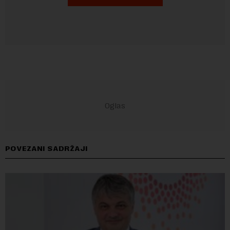
POVEZANI SADRŽAJI