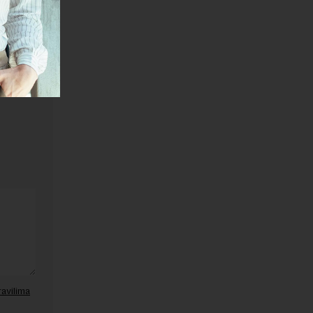
janje linka
ravilima