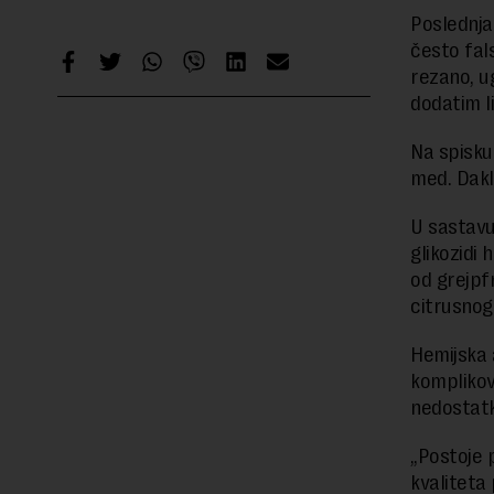
Poslednja
često fal
rezano, ug
dodatim li
Na spisku 
med. Dakl
U sastavu
glikozidi 
od grejpf
citrusnog
Hemijska 
komplikov
nedostatk
„Postoje p
kvaliteta