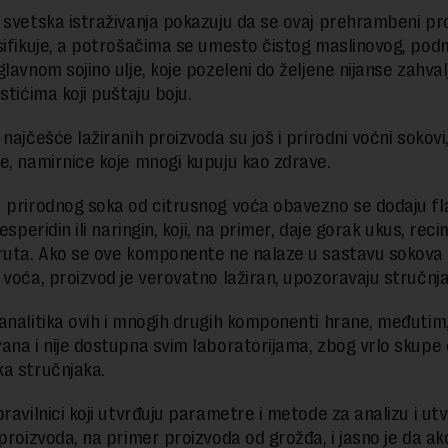
 svetska istraživanja pokazuju da se ovaj prehrambeni pr
sifikuje, a potrošačima se umesto čistog maslinovog, po
lavnom sojino ulje, koje pozeleni do željene nijanse zahval
stićima koji puštaju boju.
najčešće lažiranih proizvoda su još i prirodni voćni sokovi,
e, namirnice koje mnogi kupuju kao zdrave.
 prirodnog soka od citrusnog voća obavezno se dodaju fl
hesperidin ili naringin, koji, na primer, daje gorak ukus, rec
ruta. Ako se ove komponente ne nalaze u sastavu sokova
 voća, proizvod je verovatno lažiran, upozoravaju stručnja
analitika ovih i mnogih drugih komponenti hrane, međutim, 
ana i nije dostupna svim laboratorijama, zbog vrlo skupe
a stručnjaka.
ravilnici koji utvrđuju parametre i metode za analizu i utv
 proizvoda, na primer proizvoda od grožđa, i jasno je da ak