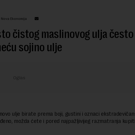
: Nova Ekonomija
o čistog maslinovog ulja često
ću sojino ulje
novo ulje birate prema boji, gustini i oznaci ekstradeviča
đeno, možda ćete i pored najpažljivijeg razmatranja kupi