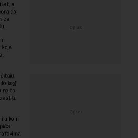
itet, a
mora da
i za
du.
im
 koje
a,
čitaju
ilo kog
a na to
 zaštitu
 i u kom
pića i
 rafovima