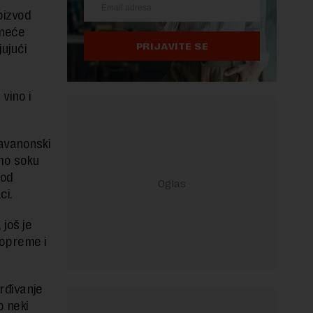
oizvod
dmeće
PRIJAVITE SE
jujući
 vino i
avanonski
imo soku
 od
ci.
još je
 opreme i
rđivanje
o neki