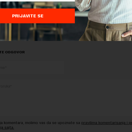
PRIJAVITE SE
delova teksta je dozvoljeno, ali uz obavezno navođenje izvora i uz postavl
 tekstu na novaekonomija.rs
TE ODGOVOR
nja komentara, molimo vas da se upoznate sa
pravilima komentarisanja i p
ja sajta.