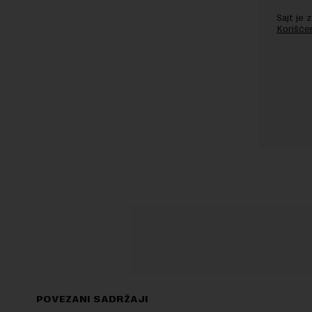
Sajt je
Korišće
POVEZANI SADRŽAJI