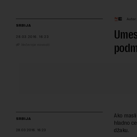
Autor
SRBIJA
Umest
28.03.2016.
16:23
podme
Večernje novosti
Ako masli
SRBIJA
hladno ce
džaku.
28.03.2016.
16:23