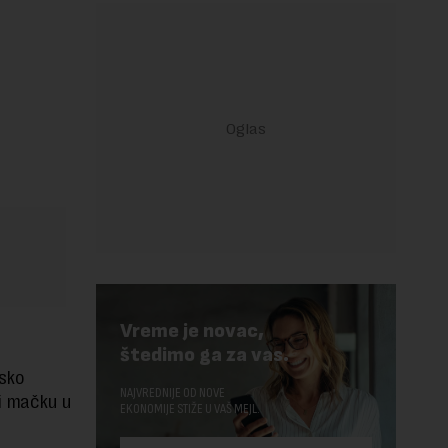
Vreme je novac,
štedimo ga za vas.
nsko
NAJVREDNIJE OD NOVE
ti mačku u
EKONOMIJE STIŽE U VAŠ MEJL.