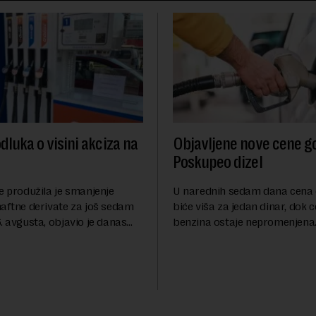
dluka o visini akciza na
Objavljene nove cene go
Poskupeo dizel
e produžila je smanjenje
U narednih sedam dana cena 
naftne derivate za još sedam
biće viša za jedan dinar, dok 
. avgusta, objavio je danas
benzina ostaje nepromenjena
nosi Beta.Postojeće smanjenje
evrodizel koštati 227 dinara po 
i do 9. avgusta kao mera
Cena benzina, kao i dosad, bi
 po...
dinara po litru. ...