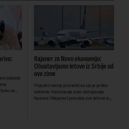
riva:
Rajaner za Novu ekonomiju:
Obustavljamo letove iz Srbije od
ove zime
evrodizela
cena
Pojedini mediji primetili su da je preko
.Tako će
sistema rezervacija avio-kompanija
litru.
Ryanair (Rajaner) povukla sve letove iz
će 202
Niša. U odgovoru Novoj ekonomiji na
pitanje o razlozima za ovo povlačenje,
ovaj avio-gigant...