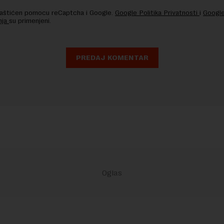
 zaštićen pomocu reCaptcha i Google.
Google Politika Privatnosti
i
Google
nja
su primenjeni.