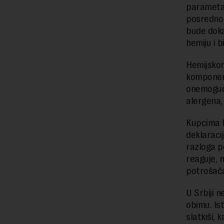
parametar,
posredno 
bude doka
hemiju i 
Hemijskom
komponent
onemoguća
alergena,
Kupcima h
deklaraci
razloga p
reaguje, n
potrošač
U Srbiji 
obimu. Ist
slatkiši,