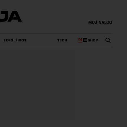
MOJ NALOG
SHOP
LEPŠI ŽIVOT
TECH