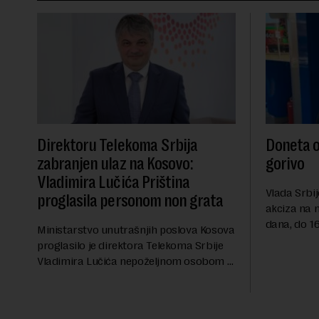
Direktoru Telekoma Srbija
Doneta o
zabranjen ulaz na Kosovo:
gorivo
Vladimira Lučića Priština
Vlada Srbij
proglasila personom non grata
akciza na 
dana, do 16
Ministarstvo unutrašnjih poslova Kosova
RTS, a pre
proglasilo je direktora Telekoma Srbije
akciza važ
Vladimira Lučića nepoželjnom osobom i
ublažavanja
trajno mu zabranilo ulazak, tranzit i
boravak na Kosovu, navodeći kao razlog
njegove javn...