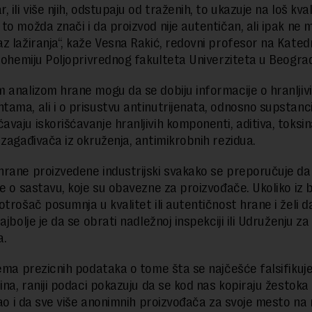
 ili više njih, odstupaju od traženih, to ukazuje na loš kval
to možda znači i da proizvod nije autentičan, ali ipak ne 
z lažiranja“, kaže Vesna Rakić, redovni profesor na Katedr
biohemiju Poljoprivrednog fakulteta Univerziteta u Beogra
 analizom hrane mogu da se dobiju informacije o hranljiv
ama, ali i o prisustvu antinutrijenata, odnosno supstanci
vaju iskorišćavanje hranljivih komponenti, aditiva, toksin
 zagađivača iz okruženja, antimikrobnih rezidua.
rane proizvedene industrijski svakako se preporučuje da 
je o sastavu, koje su obavezne za proizvođače. Ukoliko iz b
otrošač posumnja u kvalitet ili autentičnost hrane i želi d
ajbolje je da se obrati nadležnoj inspekciji ili Udruženju za
a.
nema prezicnih podataka o tome šta se najčešće falsifikuje
ina, raniji podaci pokazuju da se kod nas kopiraju žestoka 
 kao i da sve više anonimnih proizvođača za svoje mesto na