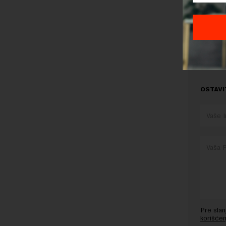
Preuzimanje 
ka izvornom
OSTAVI
Pre sla
korišćen