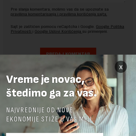
Pre slanja komentara, molimo vas da se upoznate sa
pravilima komentarisanja i pravilima korišćenja sajta.
Sajt je zaštićen pomocu reCaptcha i Google.
Google Politika
Privatnosti
i
Google Uslovi Korišćenja
su primenjeni.
x
Vreme je novac,
štedimo ga za vas.
NAJVREDNIJE OD NOVE
EKONOMIJE STIŽE U VAŠ MEJL.