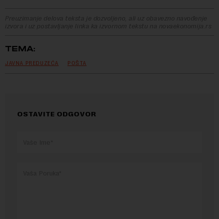
Preuzimanje delova teksta je dozvoljeno, ali uz obavezno navođenje
izvora i uz postavljanje linka ka izvornom tekstu na novaekonomija.rs
TEMA:
JAVNA PREDUZEĆA
POŠTA
OSTAVITE ODGOVOR