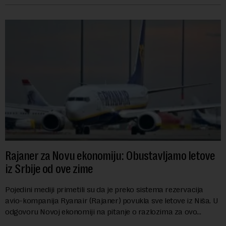
Rajaner za Novu ekonomiju: Obustavljamo letove
iz Srbije od ove zime
Pojedini mediji primetili su da je preko sistema rezervacija
avio-kompanija Ryanair (Rajaner) povukla sve letove iz Niša. U
odgovoru Novoj ekonomiji na pitanje o razlozima za ovo
povlačenje, ovaj avio-gigant...