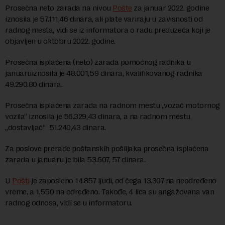
Prosečna neto zarada na nivou
Pošte
za januar 2022. godine
iznosila je 57.111,46 dinara, ali plate variraju u zavisnosti od
radnog mesta, vidi se iz informatora o radu preduzeća koji je
objavljen u oktobru 2022. godine.
Prosečna isplaćena (neto) zarada pomoćnog radnika u
januaruiznosila je 48.001,59 dinara, kvalifikovanog radnika
49.290.80 dinara.
Prosečna isplaćena zarada na radnom mestu „vozač motornog
vozila“ iznosila je 56.329,43 dinara, a na radnom mestu
„dostavljač“ 51.240,43 dinara.
Za poslove prerade poštanskih pošiljaka prosečna isplaćena
zarada u januaru je bila 53.607, 57 dinara.
U
Pošti
je zaposleno 14.857 ljudi, od čega 13.307 na neodređeno
vreme, a 1.550 na određeno. Takođe, 4 lica su angažovana van
radnog odnosa, vidi se u informatoru.