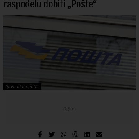
raspodelu dobiti „Pošte“
Nova ekonomija