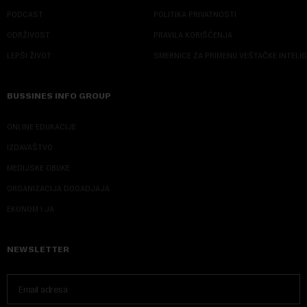
PODCAST
POLITIKA PRIVATNOSTI
ODRŽIVOST
PRAVILA KORIŠĆENJA
LEPŠI ŽIVOT
SMERNICE ZA PRIMENU VEŠTAČKE INTELI
BUSSINES INFO GROUP
ONLINE EDUKACIJE
IZDAVAŠTVO
MEDIJSKE OBUKE
ORGANIZACIJA DOGADJAJA
EKONOM I JA
NEWSLETTER