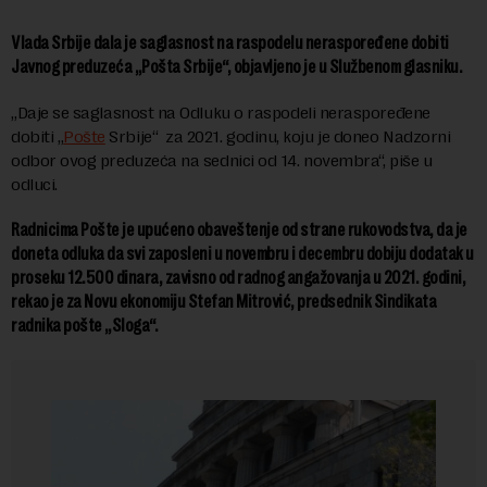
Vlada Srbije dala je saglasnost na raspodelu neraspoređene dobiti
Javnog preduzeća „Pošta Srbije“, objavljeno je u Službenom glasniku.
„Daje se saglasnost na Odluku o raspodeli neraspoređene
dobiti „
Pošte
Srbije“ za 2021. godinu, koju je doneo Nadzorni
odbor ovog preduzeća na sednici od 14. novembra“, piše u
odluci.
Radnicima Pošte je upućeno obaveštenje od strane rukovodstva, da je
doneta odluka da svi zaposleni u novembru i decembru dobiju dodatak u
proseku 12.500 dinara, zavisno od radnog angažovanja u 2021. godini,
rekao je za Novu ekonomiju Stefan Mitrović, predsednik Sindikata
radnika pošte „Sloga“.