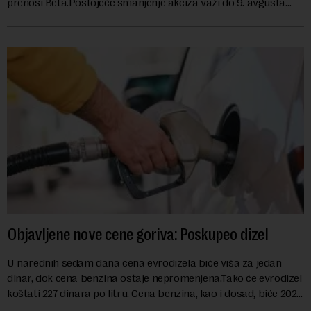
prenosi Beta.Postojeće smanjenje akciza važi do 9. avgusta
kao mera ublažavanja po...
Objavljene nove cene goriva: Poskupeo dizel
U narednih sedam dana cena evrodizela biće viša za jedan
dinar, dok cena benzina ostaje nepromenjena.Tako će evrodizel
koštati 227 dinara po litru. Cena benzina, kao i dosad, biće 202
dinara po litru. ...