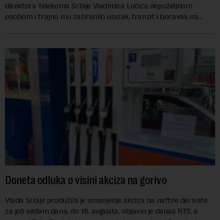
direktora Telekoma Srbije Vladimira Lučića nepoželjnom
osobom i trajno mu zabranilo ulazak, tranzit i boravak na
Kosovu, navodeći kao razlog njegove javn...
Doneta odluka o visini akciza na gorivo
Vlada Srbije produžila je smanjenje akciza na naftne derivate
za još sedam dana, do 16. avgusta, objavio je danas RTS, a