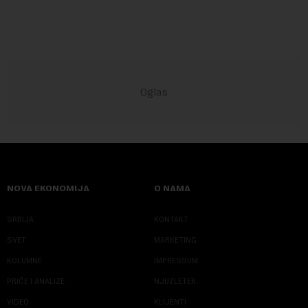
NOVA EKONOMIJA
O NAMA
SRBIJA
KONTAKT
SVET
MARKETING
KOLUMNE
IMPRESSUM
PRIČE I ANALIZE
NJUZLETER
VIDEO
KLIJENTI