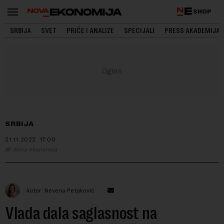
SHOP
SRBIJA
SVET
PRIČE I ANALIZE
SPECIJALI
PRESS AKADEMIJA
SRBIJA
21.11.2022.
17:00
Nova ekonomija
Autor: Nevena Petaković
Vlada dala saglasnost na