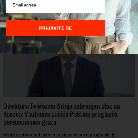
POVEZANI SADRŽAJI
PRIJAVITE SE
Direktoru Telekoma Srbija zabranjen ulaz na
Kosovo: Vladimira Lučića Priština proglasila
personom non grata
Ministarstvo unutrašnjih poslova Kosova proglasilo je