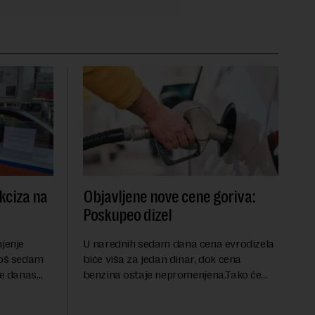
kciza na
Objavljene nove cene goriva:
Poskupeo dizel
njenje
U narednih sedam dana cena evrodizela
još sedam
biće viša za jedan dinar, dok cena
je danas
benzina ostaje nepromenjena.Tako će
e smanjenje
evrodizel koštati 227 dinara po litru.
 mera
Cena benzina, kao i dosad, biće 202