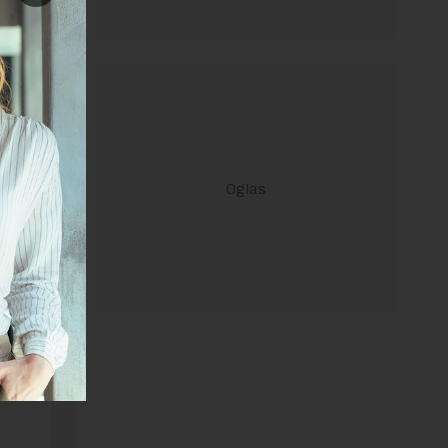
utiranja
janje linka