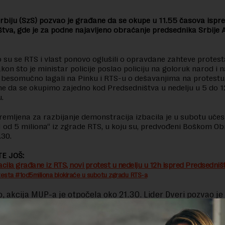
rbiju (SzS) pozvao je građane da se okupe u 11.55 časova ispr
tva, gde je za podne najavljeno obraćanje predsednika Srbije 
 su se RTS i vlast ponovo oglušili o opravdane zahteve protesta
akon što je ministar policije poslao policiju na goloruk narod i 
besomučno lagali na Pinku i RTS-u o dešavanjima na protest
e da se okupimo zajedno kod Predsedništva u nedelju u 5 do 12
u.
premljena za razbijanje demonstracija izbacila je u subotu učes
1 od 5 miliona“ iz zgrade RTS, u koju su, predvođeni Boškom 
.30.
E JOŠ:
bacila građane iz RTS, novi protest u nedelju u 12h ispred Predsedniš
testa #1od5miliona blokiraće u subotu zgradu RTS-a
, akcija MUP-a je otpočela oko 21.30. Lider Dveri pozvao je
23h, da se okupe u nedelju u 12h ispred Predsedništva, za k
o obraćanje predsednika Aleksandra Vučića. Građani su se
i.