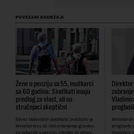
POVEZANI SADRŽAJI
Žene u penziju sa 55, muškarci
Direktor
sa 60 godina: Sindikati imaju
zabranje
predlog za vlast, ali su
Vladimir
stručnjaci skeptični
proglasi
Savez slobodnih sindikata predložio je
Ministarst
Ministarstvu za rad smanjenje granice
proglasilo 
za odlazak u penziju. Ukoliko bi njihov
Vladimira 