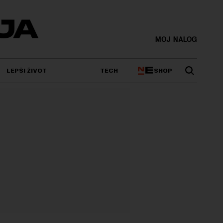
MOJ NALOG
SHOP
LEPŠI ŽIVOT
TECH