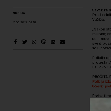
Savez za S
SRBIJA
Predsedniš
Vučića.
17.03.2019.
09:57
„Nakon što
miliona’, n
su ponovo 
sve građan
se u poziv
Policija o
protesta „
ušli oko 19
PROČITAJT
Policija iz
Učesnici pro
Podsetimo
nešto iza 
najavljen
toga razišl