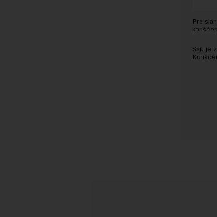
Pre sla
korišćen
Sajt je
Korišće