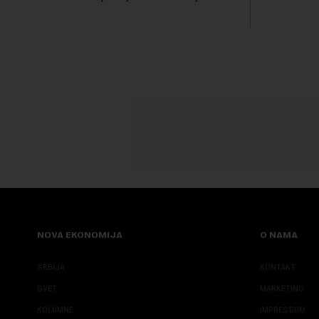
predlog bio usvojen, žene bi u penziju išle
trajno mu z
sa 55, a muškarci sa 60 godina. Iako bi
boravak na
se ver...
njegove javn
NOVA EKONOMIJA
O NAMA
SRBIJA
KONTAKT
SVET
MARKETING
KOLUMNE
IMPRESSUM