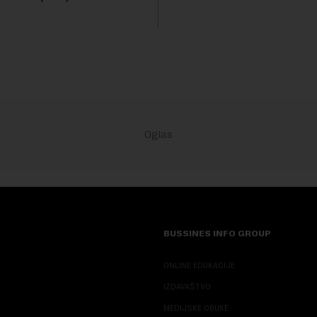
ublažavanja po...
abranilo ulazak, tranzit i
 Kosovu, navodeći kao razlog
...
BUSSINES INFO GROUP
ONLINE EDUKACIJE
IZDAVAŠTVO
MEDIJSKE OBUKE