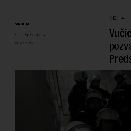
Autor
SRBIJA
Vučić
17.03.2019.
09:57
pozva
N1, Beta
Pred