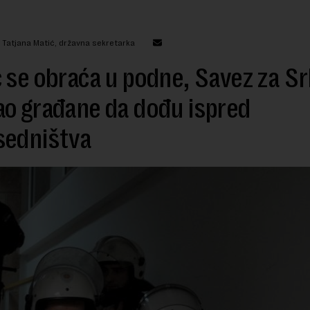
: Tatjana Matić, državna sekretarka
 se obraća u podne, Savez za Sr
o građane da dođu ispred
sedništva