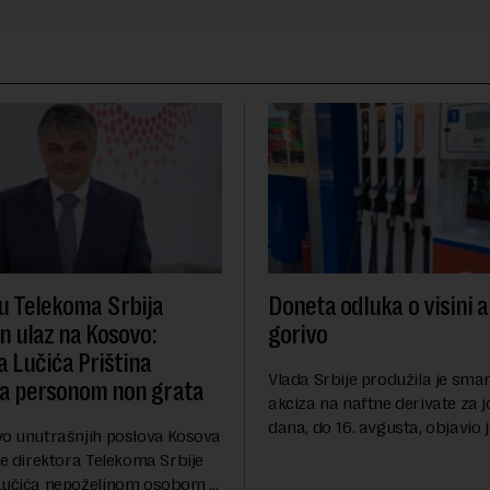
u Telekoma Srbija
Doneta odluka o visini a
n ulaz na Kosovo:
gorivo
a Lučića Priština
Vlada Srbije produžila je sma
la personom non grata
akciza na naftne derivate za 
dana, do 16. avgusta, objavio 
vo unutrašnjih poslova Kosova
RTS, a prenosi Beta.Postojeć
je direktora Telekoma Srbije
akciza važi do 9. avgusta kao
Lučića nepoželjnom osobom i