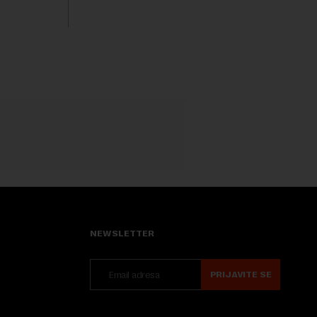
dinara po litru. ...
NEWSLETTER
PRIJAVITE SE