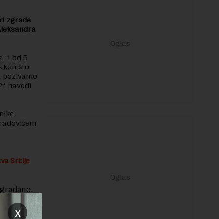
ed zgrade
Aleksandra
 ‘1 od 5
nakon što
u, pozivamo
“, navodi
nike
Obradovićem
tva Srbije
 građane,
ad je
 nakon
x