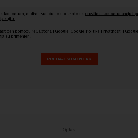
nja komentara, molimo vas da se upoznate sa
pravilima komentarisanja i p
ja sajta.
 zaštićen pomocu reCaptcha i Google.
Google Politika Privatnosti
i
Google
nja
su primenjeni.