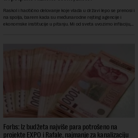
Raskol i haotično delovanje koje vlada u državi lepo se prenosi i
na spolja, barem kada su međunarodne rejting agencije i
ekonomske institucije u pitanju. Mi od sveta uvozimo inflaciju,
robu lošijeg kvalitet...
Forbs: Iz budžeta najviše para potrošeno na
projekte EXPO i Rafale, najmanje za kanalizaciju