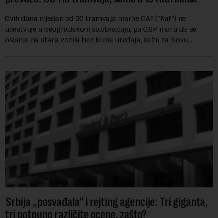
Ovih dana nijedan od 30 tramvaja marke CAF ("Kaf") ne
učestvuje u beogradskom saobraćaju, pa GSP mora da se
oslanja na stara vozila bez klima uređaja, kažu za Novu
ekonomiju iz Sindikata Centar – GSP i Centr...
Srbija „posvađala“ i rejting agencije: Tri giganta,
tri potpuno različite ocene, zašto?