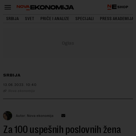
SHOP
SRBIJA
SVET
PRIČE I ANALIZE
SPECIJALI
PRESS AKADEMIJA
SRBIJA
13.06.2023.
10:40
Nova ekonomija
Autor: Nova ekonomija
Za 100 uspešnih poslovnih žena