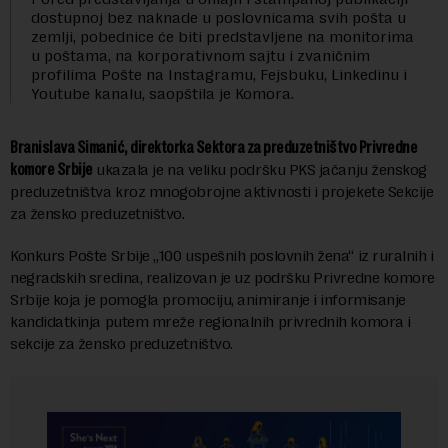
dostupnoj bez naknade u poslovnicama svih pošta u
zemlji, pobednice će biti predstavljene na monitorima
u poštama, na korporativnom sajtu i zvaničnim
profilima Pošte na Instagramu, Fejsbuku, Linkedinu i
Youtube kanalu, saopštila je Komora.
Branislava Simanić, direktorka Sektora za preduzetništvo Privredne
komore Srbije
ukazala je na veliku podršku PKS jačanju ženskog
preduzetništva kroz mnogobrojne aktivnosti i projekete Sekcije
za žensko preduzetništvo.
Konkurs Pošte Srbije „100 uspešnih poslovnih žena“ iz ruralnih i
negradskih sredina, realizovan je uz podršku Privredne komore
Srbije koja je pomogla promociju, animiranje i informisanje
kandidatkinja putem mreže regionalnih privrednih komora i
sekcije za žensko preduzetništvo.