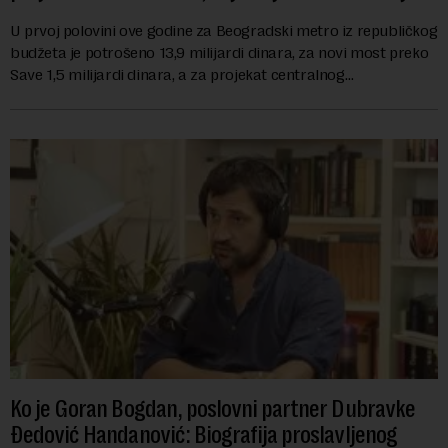
U prvoj polovini ove godine za Beogradski metro iz republičkog
budžeta je potrošeno 13,9 milijardi dinara, za novi most preko
Save 1,5 milijardi dinara, a za projekat centralnog
kanalizacionog sistema u Beog...
Ko je Goran Bogdan, poslovni partner Dubravke
Đedović Handanović: Biografija proslavljenog