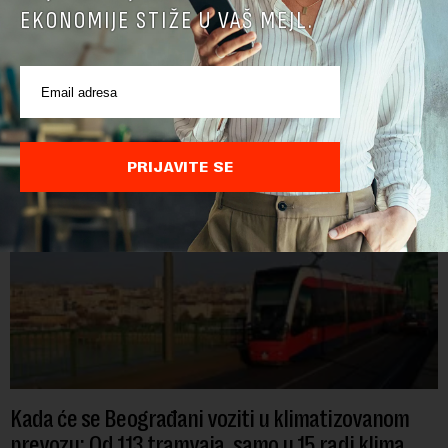
EKONOMIJE STIŽE U VAŠ MEJL.
POVEZANI SADRŽAJI
PRIJAVITE SE
Kada će se Beograđani voziti u klimatizovanom
prevozu: Od 113 tramvaja, samo u 15 radi klima