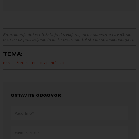
Preuzimanje delova teksta je dozvoljeno, ali uz obavezno navođenje
izvora i uz postavljanje linka ka izvornom tekstu na novaekonomija.rs
TEMA:
PKS
ŽENSKO PREDUZETNIŠTVO
OSTAVITE ODGOVOR