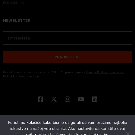
EKONOM I JA
NEWSLETTER
PRIJAVITE SE
Ova stranica je zaštićena sa reCAPTCHA i primenjuju se
Google Politika privatnosti
i
Uslovi korišćenja usluge
Koristimo kolačiće kako bismo osigurali da vam pružimo najbolje
iskustvo na našoj veb stranici. Ako nastavite da koristite ovaj
sajt, pretpostavićemo da ste saglasni sa tim.