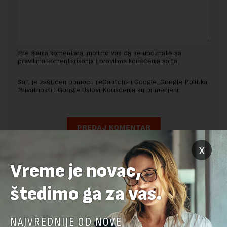
Pre slanja komentara, molimo vas da se upoznate sa
pravilima komentarisanja i pravilima korišćenja sajta.
Sajt je zaštićen pomocu reCaptcha i Google.
Google Politika
Privatnosti
i
Google Uslovi Korišćenja
su primenjeni.
x
Vreme je novac,
štedimo ga za vas.
NAJVREDNIJE OD NOVE