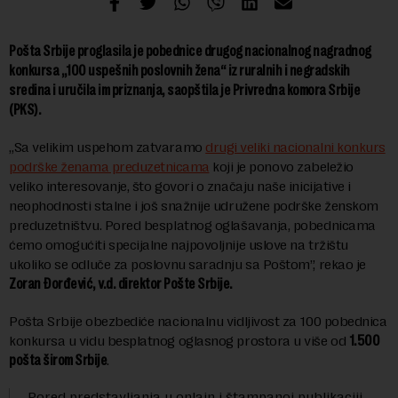
Pošta Srbije proglasila je pobednice drugog nacionalnog nagradnog
konkursa „100 uspešnih poslovnih žena“ iz ruralnih i negradskih
sredina i uručila im priznanja, saopštila je Privredna komora Srbije
(PKS).
„Sa velikim uspehom zatvaramo
drugi veliki nacionalni konkurs
podrške ženama preduzetnicama
koji je ponovo zabeležio
veliko interesovanje, što govori o značaju naše inicijative i
neophodnosti stalne i još snažnije udružene podrške ženskom
preduzetništvu. Pored besplatnog oglašavanja, pobednicama
ćemo omogućiti specijalne najpovoljnije uslove na tržištu
ukoliko se odluče za poslovnu saradnju sa Poštom”, rekao je
Zoran Đorđević, v.d. direktor Pošte Srbije.
Pošta Srbije obezbediće nacionalnu vidljivost za 100 pobednica
konkursa u vidu besplatnog oglasnog prostora u više od
1.500
pošta širom Srbije
.
Pored predstavljanja u onlajn i štampanoj publikaciji