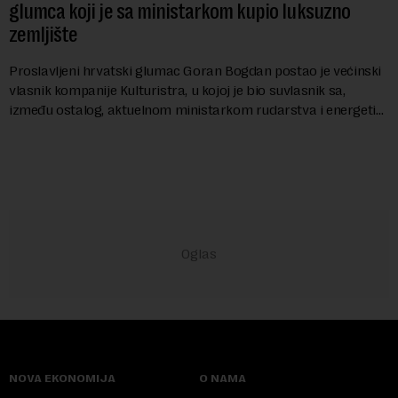
glumca koji je sa ministarkom kupio luksuzno
zemljište
Proslavljeni hrvatski glumac Goran Bogdan postao je većinski
vlasnik kompanije Kulturistra, u kojoj je bio suvlasnik sa,
između ostalog, aktuelnom ministarkom rudarstva i energetike
u Vladi Srbije, Dubravkom...
NOVA EKONOMIJA
O NAMA