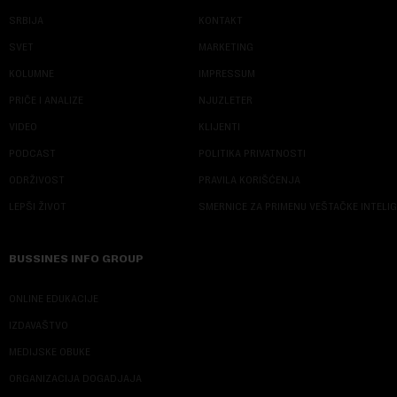
SRBIJA
KONTAKT
SVET
MARKETING
KOLUMNE
IMPRESSUM
PRIČE I ANALIZE
NJUZLETER
VIDEO
KLIJENTI
PODCAST
POLITIKA PRIVATNOSTI
ODRŽIVOST
PRAVILA KORIŠĆENJA
LEPŠI ŽIVOT
SMERNICE ZA PRIMENU VEŠTAČKE INTELI
BUSSINES INFO GROUP
ONLINE EDUKACIJE
IZDAVAŠTVO
MEDIJSKE OBUKE
ORGANIZACIJA DOGADJAJA