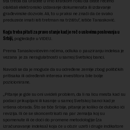
šta treba da uradite u vrlo kratkom roku da biste recimo
olakšali elektronsko izdavanje dokumenata ili izdavanje
građevinske dozvole. Ali, to u praksi ne znači da će svako
preduzeće imati isti tretman na tržištu“, ističe Tanasković.
Koga treba pitati za pravo stanje kad je reč o uslovima poslovanja u
Srbiji,
pogledajte u VIDEU.
Prema Tanaskovićevim rečima, odluka o pauziranju indeksa je
vezana je za neragulatnosti u samoj Svetskoj banci.
Navodi se da je moguće da su određene zemlje zbog političkih
pritisaka ili određenih interesa investitora bile bolje
pozicionirane.
„Pitanje je gde su oni uvideli problem, da li na licu mesta kad su
podaci prikupljani ili kasnije u samoj Svetskoj banci kad je
vršena obrada. Što se tiče Srbije, pitanje je koliko će duboko ići
revizija. Ili će se skoncentrisati na par zemalja koj su
spomenute ili će doći do promene metodologije (za
izračunavanje indeksa) koja će u obzir uzeti i druge indikatore