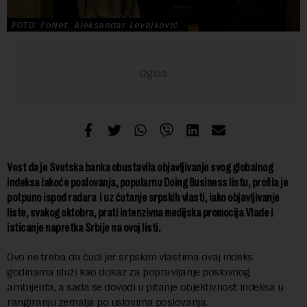
FOTO: FoNet, Aleksandar Levajković
Vest da je Svetska banka obustavila objavljivanje svog globalnog
indeksa lakoće poslovanja, popularnu Doing Business listu, prošla je
potpuno ispod radara i uz ćutanje srpskih vlasti, iako objavljivanje
liste, svakog oktobra, prati intenzivna medijska promocija Vlade i
isticanje napretka Srbije na ovoj listi.
Ovo ne treba da čudi jer srpskim vlastima ovaj indeks
godinama služi kao dokaz za popravljanje poslovnog
ambijenta, a sada se dovodi u pitanje objektivnost indeksa u
rangiranju zemalja po uslovima poslovanja.