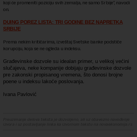
koji će promeniti poziciju svih zemalja, ne samo Srbije“, navodi
on.
DUING POREZ LISTA: TRI GODINE BEZ NAPRETKA
SRBIJE
Prema nekim kritičarima, izveštaj Svetske banke podstiče
korupciju, koja se ne ogleda u indeksu.
Građevinske dozvole su idealan primer, u velikoj većini
slučajeva, neke kompanije dobijaju građevinske dozvole
pre zakonski propisanog vremena, što donosi brojne
poene u indeksu lakoće poslovanja.
Ivana Pavlović
Preuzimanje delova teksta je dozvoljeno, ali uz obavezno navođenje
izvora i uz postavljanje linka ka izvornom tekstu na novaekonomija.rs