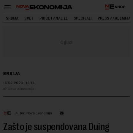
SHOP
SRBIJA
SVET
PRIČE I ANALIZE
SPECIJALI
PRESS AKADEMIJA
SRBIJA
16.09.2020.
16:14
Nova ekonomija
Autor: Nova Ekonomija
Zašto je suspendovana Duing