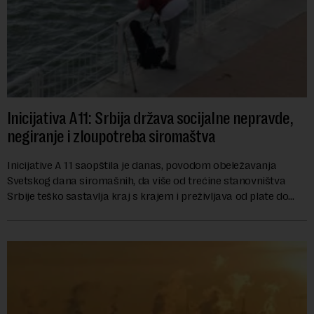
Inicijativa A11: Srbija država socijalne nepravde,
negiranje i zloupotreba siromaštva
Inicijative A 11 saopštila je danas, povodom obeležavanja
Svetskog dana siromašnih, da više od trećine stanovništva
Srbije teško sastavlja kraj s krajem i preživljava od plate do
plate.U saopštenju piše ...