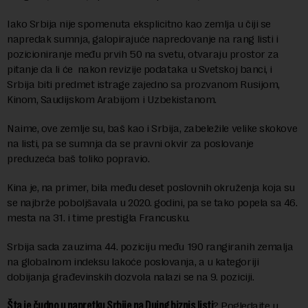
Iako Srbija nije spomenuta eksplicitno kao zemlja u čiji se
napredak sumnja, galopirajuće napredovanje na rang listi i
pozicioniranje među prvih 50 na svetu, otvaraju prostor za
pitanje da li će nakon revizije podataka u Svetskoj banci, i
Srbija biti predmet istrage zajedno sa prozvanom Rusijom,
Kinom, Saudijskom Arabijom i Uzbekistanom.
Naime, ove zemlje su, baš kao i Srbija, zabeležile velike skokove
na listi, pa se sumnja da se pravni okvir za poslovanje
preduzeća baš toliko popravio.
Kina je, na primer, bila među deset poslovnih okruženja koja su
se najbrže poboljšavala u 2020. godini, pa se tako popela sa 46.
mesta na 31. i time prestigla Francusku.
Srbija sada zauzima 44. poziciju među 190 rangiranih zemalja
na globalnom indeksu lakoće poslovanja, a u kategoriji
dobijanja građevinskih dozvola nalazi se na 9. poziciji.
Šta je čudno u napretku Srbije na Duing biznis listi
? Pogledajte u