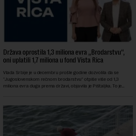
Država oprostila 1,3 miliona evra „Brodarstvu“,
oni uplatili 1,7 miliona u fond Vista Rica
Vlada Srbije je u decembru prošle godine dozvolila da se
"Jugoslovenskom rečnom brodarstvu" otpiše više od 1,3
miliona evra duga prema državi, objavila je Pištaljka. To je
učinjeno zaključkom koji do danas n...