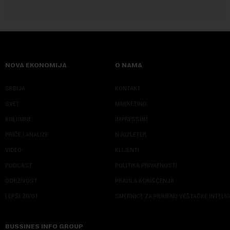
NOVA EKONOMIJA
O NAMA
SRBIJA
KONTAKT
SVET
MARKETING
KOLUMNE
IMPRESSUM
PRIČE I ANALIZE
NJUZLETER
VIDEO
KLIJENTI
PODCAST
POLITIKA PRIVATNOSTI
ODRŽIVOST
PRAVILA KORIŠĆENJA
LEPŠI ŽIVOT
SMERNICE ZA PRIMENU VEŠTAČKE INTELI
BUSSINES INFO GROUP