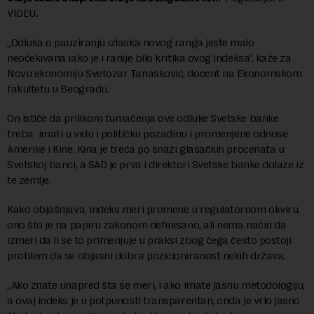
VIDEU.
„Odluka o pauziranju izlaska novog ranga jeste malo
neočekivana iako je i ranije bilo kritika ovog indeksa“, kaže za
Novu ekonomiju Svetozar Tanasković, docent na Ekonomskom
fakultetu u Beogradu.
On ističe da prilikom tumačenja ove odluke Svetske banke
treba imati u vidu i političku pozadinu i promenjene odnose
Amerike i Kine. Kina je treća po snazi glasačkih procenata u
Svetskoj banci, a SAD je prva i direktori Svetske banke dolaze iz
te zemlje.
Kako objašnjava, indeks meri promene u regulatornom okviru,
ono što je na papiru zakonom definisano, ali nema način da
izmeri da li se to primenjuje u praksi zbog čega često postoji
problem da se objasni dobra pozicioniranost nekih država.
„Ako znate unapred šta se meri, i ako imate jasnu metodologiju,
a ovaj indeks je u potpunosti transparentan, onda je vrlo jasno