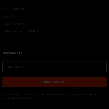
ONLINE EDUKACIJE
IZDAVAŠTVO
MEDIJSKE OBUKE
ORGANIZACIJA DOGADJAJA
EKONOM I JA
NEWSLETTER
PRIJAVITE SE
Ova stranica je zaštićena sa reCAPTCHA i primenjuju se
Google Politika privatnosti
i
Uslovi korišćenja usluge