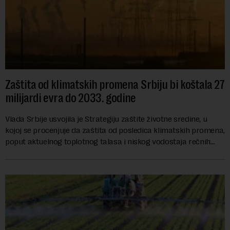
Zaštita od klimatskih promena Srbiju bi koštala 27
milijardi evra do 2033. godine
Vlada Srbije usvojila je Strategiju zaštite životne sredine, u
kojoj se procenjuje da zaštita od posledica klimatskih promena,
poput aktuelnog toplotnog talasa i niskog vodostaja rečnih
slivova, zahteva inve...