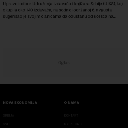
Upravni odbor Udruženja izdavača i knjižara Srbije (UIKS), koje
okuplja oko 140 izdavača, na sednici održanoj 6. avgusta
sugerisao je svojim članicama da odustanu od učešća na
predstojećem Sajmu knjiga. Vrem...
NOVA EKONOMIJA
O NAMA
SRBIJA
KONTAKT
SVET
MARKETING