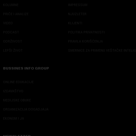
KOLUMNE
IMPRESSUM
PRIČE I ANALIZE
NJUZLETER
VIDEO
KLIJENTI
PODCAST
POLITIKA PRIVATNOSTI
ODRŽIVOST
PRAVILA KORIŠĆENJA
LEPŠI ŽIVOT
SMERNICE ZA PRIMENU VEŠTAČKE INTELI
BUSSINES INFO GROUP
ONLINE EDUKACIJE
IZDAVAŠTVO
MEDIJSKE OBUKE
ORGANIZACIJA DOGADJAJA
EKONOM I JA