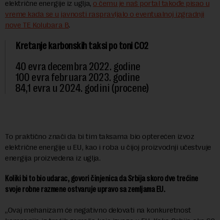
električne energije iz uglja,
o čemu je naš portal takođe pisao u
vreme kada se u javnosti raspravljalo o eventualnoj izgradnji
nove TE Kolubara B
.
Kretanje karbonskih taksi po toni CO2
40 evra decembra 2022. godine
100 evra februara 2023. godine
84,1 evra u 2024. godini (procene)
To praktično znači da bi tim taksama bio opterećen izvoz
električne energije u EU, kao i roba u čijoj proizvodnji učestvuje
energija proizvedena iz uglja.
Koliki bi to bio udarac, govori činjenica da Srbija skoro dve trećine
svoje robne razmene ostvaruje upravo sa zemljama EU.
„Ovaj mehanizam će negativno delovati na konkuretnost