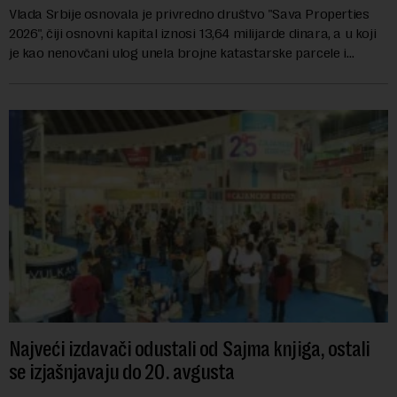
Vlada Srbije osnovala je privredno društvo "Sava Properties
2026", čiji osnovni kapital iznosi 13,64 milijarde dinara, a u koji
je kao nenovčani ulog unela brojne katastarske parcele i
objekte u okviru kompl...
Najveći izdavači odustali od Sajma knjiga, ostali
se izjašnjavaju do 20. avgusta