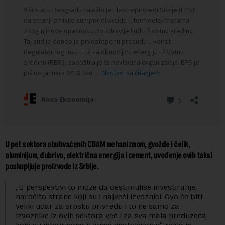
U pet sektora obuhvaćenih CBAM mehanizmom, gvožđe i čelik,
aluminijum, đubrivo, električna energija i cement, uvođenje ovih taksi
poskupljuje proizvode iz Srbije.
„U perspektivi to može da destimuliše investiranje,
naročito strane koji su i najveći izvoznici. Ovo će biti
veliki udar za srpsku privredu i to ne samo za
izvoznike iz ovih sektora već i za sva mala preduzeća