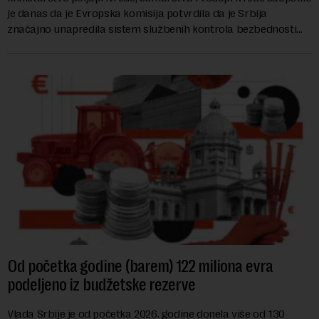
je danas da je Evropska komisija potvrdila da je Srbija
značajno unapredila sistem službenih kontrola bezbednosti
hrane biljnog porekla, te da k...
Od početka godine (barem) 122 miliona evra
podeljeno iz budžetske rezerve
Vlada Srbije je od početka 2026. godine donela više od 130