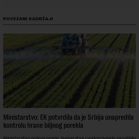
POVEZANI SADRŽAJI
Ministarstvo: EK potvrdila da je Srbija unapredila
kontrolu hrane biljnog porekla
Ministarstvo poljoprivrede, šumarstva i vodoprivrede saopštilo