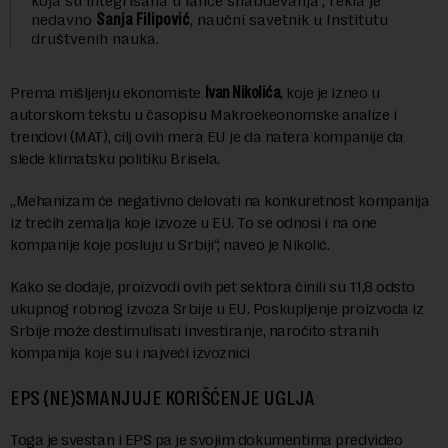
koja su integrisana u lance snabdevanja“, rekla je
nedavno
Sanja Filipović
, naučni savetnik u Institutu
društvenih nauka.
Prema mišljenju ekonomiste
Ivan Nikolića
, koje je izneo u
autorskom tekstu u časopisu Makroekeonomske analize i
trendovi (MAT), cilj ovih mera EU je da natera kompanije da
slede klimatsku politiku Brisela.
„Mehanizam će negativno delovati na konkuretnost kompanija
iz trećih zemalja koje izvoze u EU. To se odnosi i na one
kompanije koje posluju u Srbiji“, naveo je Nikolić.
Kako se dodaje, proizvodi ovih pet sektora činili su 11,8 odsto
ukupnog robnog izvoza Srbije u EU. Poskupljenje proizvoda iz
Srbije može destimulisati investiranje, naročito stranih
kompanija koje su i najveći izvoznici
EPS (NE)SMANJUJE KORIŠĆENJE UGLJA
Toga je svestan i EPS pa je svojim dokumentima predvideo