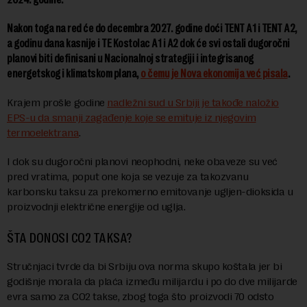
Nakon toga na red će do decembra 2027. godine doći TENT A1 i TENT A2,
a godinu dana kasnije i TE Kostolac A1 i A2 dok će svi ostali dugoročni
planovi biti definisani u Nacionalnoj strategiji i integrisanog
energetskog i klimatskom plana,
o čemu je Nova ekonomija već pisala
.
Krajem prošle godine
nadležni sud u Srbiji je takođe naložio
EPS-u da smanji zagađenje koje se emituje iz njegovim
termoelektrana
.
I dok su dugoročni planovi neophodni, neke obaveze su već
pred vratima, poput one koja se vezuje za takozvanu
karbonsku taksu za prekomerno emitovanje ugljen-dioksida u
proizvodnji električne energije od uglja.
ŠTA DONOSI CO2 TAKSA?
Stručnjaci tvrde da bi Srbiju ova norma skupo koštala jer bi
godišnje morala da plaća između milijardu i po do dve milijarde
evra samo za CO2 takse, zbog toga što proizvodi 70 odsto