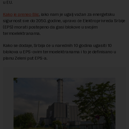
u EU.
Kako je preneo Blic
, iako nam je ugalj važan za energetsku
sigurnost sve do 2050. godine, upravo će Elektroprivreda Srbije
(EPS) morati postepeno da gasi blokove u svojim
termoelektranama.
Kako se dodaje, Srbija će u narednih 10 godina ugasiti 10
blokova u EPS-ovim termoelektranama i to je definisano u
planu Zeleni put EPS-a.