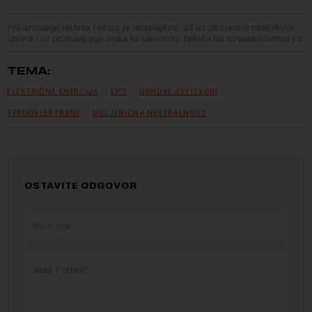
Preuzimanje delova teksta je dozvoljeno, ali uz obavezno navođenje
izvora i uz postavljanje linka ka izvornom tekstu na novaekonomija.rs
TEMA:
ELEKTRIČNA ENERGIJA
EPS
OBNOVLJIVI IZVORI
TERMOELEKTRANE
UGLJENIČNA NEUTRALNOST
OSTAVITE ODGOVOR