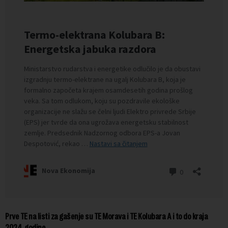
Prve TE na listi za gašenje su TE Morava i TE Kolubara A i to do kraja
2024. godine.