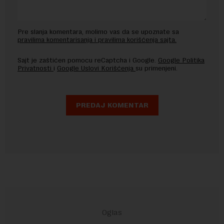
Pre slanja komentara, molimo vas da se upoznate sa
pravilima komentarisanja i pravilima korišćenja sajta.
Sajt je zaštićen pomocu reCaptcha i Google.
Google Politika
Privatnosti
i
Google Uslovi Korišćenja
su primenjeni.