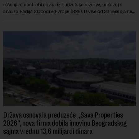
rešenja o upotrebi novca iz budžetske rezerve, pokazuje
analiza Radija Slobodne Evrope (RSE). U više od 30 rešenja ne
navodi se tačan iznos koji će ...
Država osnovala preduzeće „Sava Properties
2026“, nova firma dobila imovinu Beogradskog
sajma vrednu 13,6 milijardi dinara