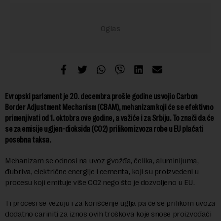
Evropski parlament je 20. decembra prošle godine usvojio Carbon
Border Adjustment Mechanism (CBAM), mehanizam koji će se efektivno
primenjivati od 1. oktobra ove godine, a važiće i za Srbiju. To znači da će
se za emisije ugljen-dioksida (CO2) prilikom izvoza robe u EU plaćati
posebna taksa.
Mehanizam se odnosi na uvoz gvožđa, čelika, aluminijuma,
đubriva, električne energije i cementa, koji su proizvedeni u
procesu koji emituje više CO2 nego što je dozvoljeno u EU.
Ti procesi se vezuju i za korišćenje uglja pa će se prilikom uvoza
dodatno cariniti za iznos ovih troškova koje snose proizvođači