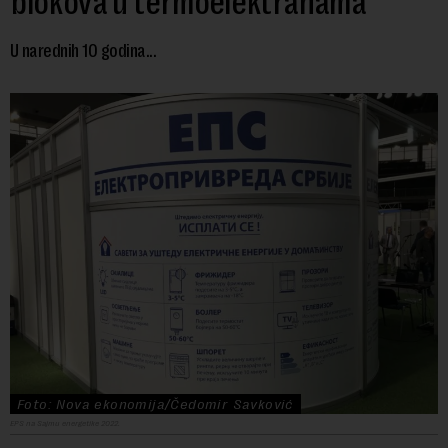
blokova u termoelektranama
U narednih 10 godina...
Foto: Nova ekonomija/Čedomir Savković
EPS na Sajmu energetike 2022.