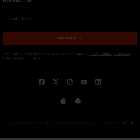
NEWSLETTER
PRIJAVITE SE
Ova stranica je zaštićena sa reCAPTCHA i primenjuju se
Google Politika privatnosti
i
Uslovi korišćenja usluge
© 2026 NOVA EKONOMIJA | SVA PRAVA ZADŽANA | DEVELOPED BY
CUBES