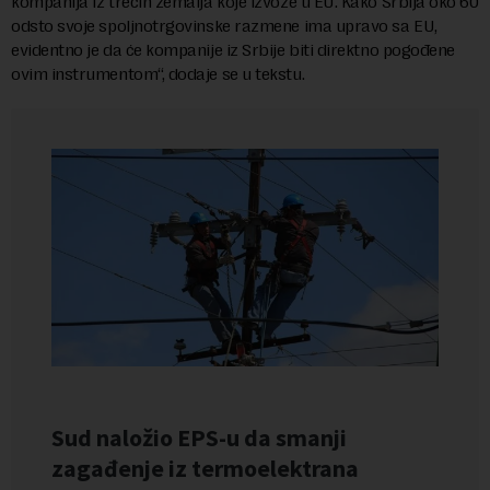
kompanija iz trećih zemalja koje izvoze u EU. Kako Srbija oko 60
odsto svoje spoljnotrgovinske razmene ima upravo sa EU,
evidentno je da će kompanije iz Srbije biti direktno pogođene
ovim instrumentom“, dodaje se u tekstu.