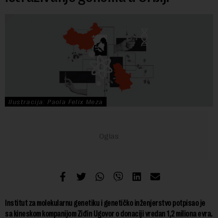
Ilustracija: Paola Felix Meza
Institut za molekularnu genetiku i genetičko inženjerstvo potpisao je
sa kineskom kompanijom Ziđin Ugovor o donaciji vredan 1,2 miliona evra.