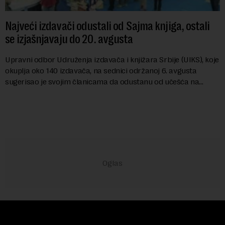
Najveći izdavači odustali od Sajma knjiga, ostali
se izjašnjavaju do 20. avgusta
Upravni odbor Udruženja izdavača i knjižara Srbije (UIKS), koje
okuplja oko 140 izdavača, na sednici održanoj 6. avgusta
sugerisao je svojim članicama da odustanu od učešća na
predstojećem Sajmu knjiga. Vrem...