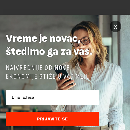
x
Vreme je novac,
štedimo ga za vas.
POVEZANI SADRŽAJI
NAJVREDNIJE OD NOVE
EKONOMIJE STIŽE U VAŠ MEJL.
PRIJAVITE SE