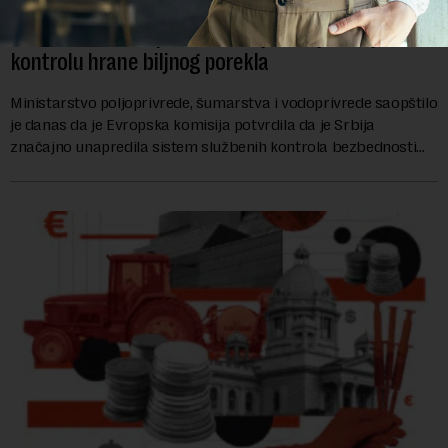
Ministarstvo: EK potvrdila da je Srbija unapredila
kontrolu hrane biljnog porekla
Ministarstvo poljoprivrede, šumarstva i vodoprivrede saopštilo
je danas da je Evropska komisija potvrdila da je Srbija
značajno unapredila sistem službenih kontrola bezbednosti
hrane biljnog porekla, te da k...