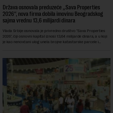
Država osnovala preduzeće „Sava Properties
2026“, nova firma dobila imovinu Beogradskog
sajma vrednu 13,6 milijardi dinara
Vlada Srbije osnovala je privredno društvo "Sava Properties
2026", čiji osnovni kapital iznosi 13,64 milijarde dinara, a u koji
je kao nenovčani ulog unela brojne katastarske parcele i
objekte u okviru kompl...