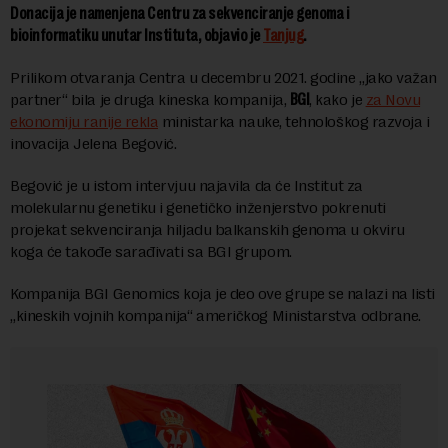
Donacija je namenjena Centru za sekvenciranje genoma i
bioinformatiku unutar Instituta, objavio je
Tanjug
.
Prilikom otvaranja Centra u decembru 2021. godine „jako važan
partner“ bila je druga kineska kompanija,
BGI
, kako je
za Novu
ekonomiju ranije rekla
ministarka nauke, tehnološkog razvoja i
inovacija Jelena Begović.
Begović je u istom intervjuu najavila da će Institut za
molekularnu genetiku i genetičko inženjerstvo pokrenuti
projekat sekvenciranja hiljadu balkanskih genoma u okviru
koga će takođe sarađivati sa BGI grupom.
Kompanija BGI Genomics koja je deo ove grupe se nalazi na listi
„kineskih vojnih kompanija“ američkog Ministarstva odbrane.