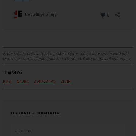
Preuzimanje delova teksta je dozvoljeno, ali uz obavezno navođenje
izvora i uz postavljanje linka ka izvornom tekstu na novaekonomija.rs
TEMA:
KINA
NAUKA
ZDRAVSTVO
ZIĐIN
OSTAVITE ODGOVOR