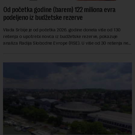
Od početka godine (barem) 122 miliona evra
podeljeno iz budžetske rezerve
Vlada Srbije je od početka 2026. godine donela više od 130
rešenja o upotrebi novca iz budžetske rezerve, pokazuje
analiza Radija Slobodne Evrope (RSE). U više od 30 rešenja ne
navodi se tačan iznos koji će ...