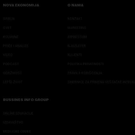
NOVA EKONOMIJA
O NAMA
SRBIJA
KONTAKT
SVET
MARKETING
KOLUMNE
IMPRESSUM
PRIČE I ANALIZE
NJUZLETER
VIDEO
KLIJENTI
PODCAST
POLITIKA PRIVATNOSTI
ODRŽIVOST
PRAVILA KORIŠĆENJA
LEPŠI ŽIVOT
SMERNICE ZA PRIMENU VEŠTAČKE INTELI
BUSSINES INFO GROUP
ONLINE EDUKACIJE
IZDAVAŠTVO
MEDIJSKE OBUKE