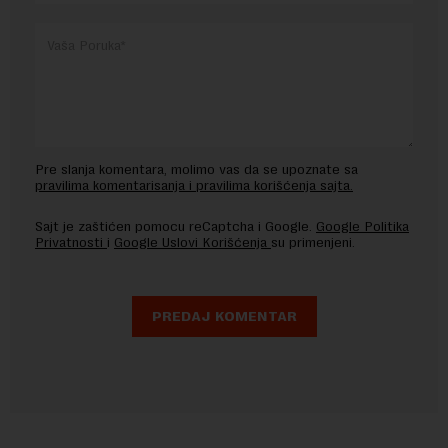
Pre slanja komentara, molimo vas da se upoznate sa
pravilima komentarisanja i pravilima korišćenja sajta.
Sajt je zaštićen pomocu reCaptcha i Google.
Google Politika
Privatnosti
i
Google Uslovi Korišćenja
su primenjeni.