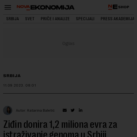
SHOP
SRBIJA
SVET
PRIČE I ANALIZE
SPECIJALI
PRESS AKADEMIJA
SRBIJA
11.09.2023.
08:01
Autor: Katarina Baletić
Ziđin donira 1,2 miliona evra za
istraživanje genoma u Srbiji