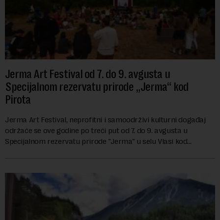
Jerma Art Festival od 7. do 9. avgusta u
Specijalnom rezervatu prirode „Jerma“ kod
Pirota
Jerma Art Festival, neprofitni i samoodrživi kulturni događaj
održaće se ove godine po treći put od 7. do 9. avgusta u
Specijalnom rezervatu prirode "Jerma" u selu Vlasi kod
Pirota.Festival okuplja umetn...