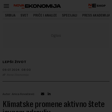
SHOP
SRBIJA
SVET
PRIČE I ANALIZE
SPECIJALI
PRESS AKADEMIJA
LEPŠI ŽIVOT
09.07.2024.
08:00
Nova Ekonomija
Autor: Anica Kovačević
Klimatske promene aktivno štete