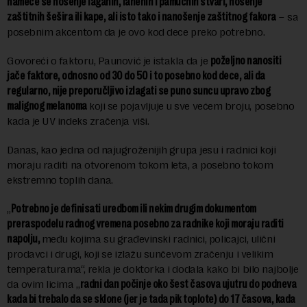
nameće se nošenje laganih, lanenih i pamučnih stvari, nošenje
zaštitnih šešira ili kape, ali isto tako i nanošenje zaštitnog fakora
– sa
posebnim akcentom da je ovo kod dece preko potrebno.
Govoreći o faktoru, Paunović je istakla da je
poželjno nanositi
jače faktore, odnosno od 30 do 50 i to posebno kod dece, ali da
regularno, nije preporučljivo izlagati se puno suncu upravo zbog
malignog melanoma
koji se pojavljuje u sve većem broju, posebno
kada je UV indeks zračenja viši.
Danas, kao jedna od najugroženijih grupa jesu i radnici koji
moraju raditi na otvorenom tokom leta, a posebno tokom
ekstremno toplih dana.
„
Potrebno je definisati uredbom ili nekim drugim dokumentom
preraspodelu radnog vremena posebno za radnike koji moraju raditi
napolju,
među kojima su građevinski radnici, policajci, ulični
prodavci i drugi, koji se izlažu sunčevom zračenju i velikim
temperaturama“, rekla je doktorka i dodala kako bi bilo najbolje
da ovim licima „
radni dan počinje oko šest časova ujutru do podneva
kada bi trebalo da se sklone (jer je tada pik toplote) do 17 časova, kada