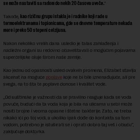
se može nastaviti sa radom do nekih 20 časova uveče.
“
Takođe,
kao rizičnu grupu istakla je i radnike koji rade u
termoelektranama i topionicama, gde se dnevne temperature nekada
mere i preko 50 stepeni celzijusa
.
Nakon nekoliko vrelih dana usledio je talas zahlađenja i
nadležni organi su redovno obaveštavali o mogućim pojavama
superćelijske oluje širom naše zemlje.
Kao jednu od opasnosti usled ovakvih promena, Elizabet stavlja
akcenat na moguće
poplave
koje ne bi bile iznenađujuće, ali pre
svega, na to šta te poplave donose i kvalitet vode.
„Od suštinske je važnosti da se pravilno reaguje kada se voda
povuče, budući da ta voda koja je bila na ulicama u sebi može
nositi brojne i veoma opasne i štetne bakterije. Zato, ne treba
nikako ići po toj vodi, a ukoliko ipak dođe do kontakta sa tom
vodom, potrebno je istuširati se i oprati dobro taj veš i obuću“,
zaključuje doktorka.