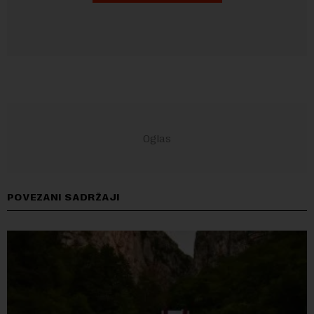
POVEZANI SADRŽAJI