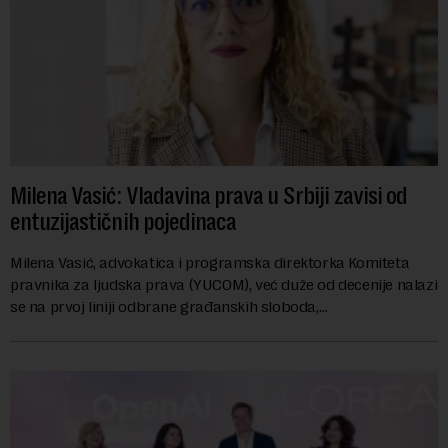
Milena Vasić: Vladavina prava u Srbiji zavisi od
entuzijastičnih pojedinaca
Milena Vasić, advokatica i programska direktorka Komiteta
pravnika za ljudska prava (YUCOM), već duže od decenije nalazi
se na prvoj liniji odbrane građanskih sloboda,
marginalizovanih grupa, žrtava diskrimi...