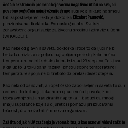
češćih ekstremnih promena koje veoma negativno utiču na sve, ali
posebno pogađaju najugroženije grupe
ljudi koje nikako ne smeju
biti zapostavljene“, rekla je doktorka
Elizabet Paunović
,
penzionisana direktorka Evropskog centra Svetske
zdravstvene organizacije za životnu sredinu i zdravlje u Bonu
(WHO/ECEH).
Kao neke od glavnih saveta, doktorka ističe to da ljudi ne bi
trebalo da izlaze napolje u najtoplijem periodu, kako noćna
temperatura ne bi trebalo da bude iznad 23 stepena Celzijusa,
a da uz to, u toku dana razlika između sobne temperature i
temperature spolja ne bi trebalo da prelazi deset stepeni.
Kao neki od osnovnih, ali opet često zaboravljenih saveta tu su i
redovna hidratacija, laka hrana puna voća i povrća, kao i
izbegavanje slatkih gaziranih napitaka – budući da mnogi
imaju supstance koje su dijuretici i pomažu pri izlučivanju
tečnosti, što može biti štetno za organizam.
Zaštita od jakih UV zračenja je veoma bitna, a kao osnovni vidovi zaštite