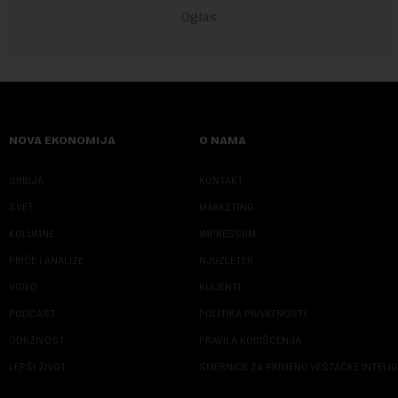
NOVA EKONOMIJA
O NAMA
SRBIJA
KONTAKT
SVET
MARKETING
KOLUMNE
IMPRESSUM
PRIČE I ANALIZE
NJUZLETER
VIDEO
KLIJENTI
PODCAST
POLITIKA PRIVATNOSTI
ODRŽIVOST
PRAVILA KORIŠĆENJA
LEPŠI ŽIVOT
SMERNICE ZA PRIMENU VEŠTAČKE INTELI