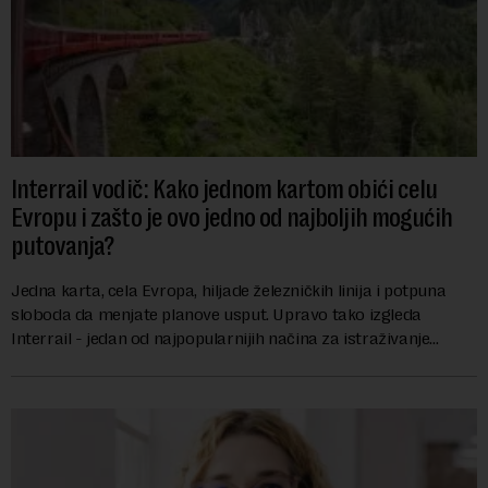
Interrail vodič: Kako jednom kartom obići celu
Evropu i zašto je ovo jedno od najboljih mogućih
putovanja?
Jedna karta, cela Evropa, hiljade železničkih linija i potpuna
sloboda da menjate planove usput. Upravo tako izgleda
Interrail - jedan od najpopularnijih načina za istraživanje
Evrope, koji već decenijama pr...