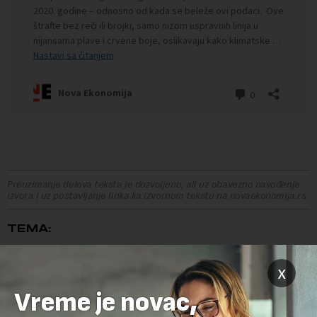
Preuzimanje delova teksta je dozvoljeno, ali uz obavezno navođenje
izvora i uz postavljanje linka ka izvornom tekstu na novaekonomija.rs
TEMA:
JAVNO ZDRAVLJE
KLIMA
KLIMATSKE PROMENE
POPLAVE
x
SUŠE
TOPLOTNI TALASI
VISOKA TEMPERATURA
Vreme je novac,