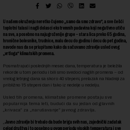
U našem okruženju neretko čujemo „samo da smo zdravo“, a sve češći
toplotni talasi i nagli dolasci ekstremnih padavina koji negativno utiču
na sve, a posebno na najugroženije grupe – stara lica preko 65 godina,
hronične bolesnike, trudnice, malu decu do godinu i decu do pet godina,
navode nas da se priupitamo kako da sačuvamo zdravlje usled ovog
„vrtloga“ klimatskih promena.
Posmatrajući poslednjih mesec dana, temperatura je beležila
rekorde u tom periodu i bili smo svedoci naglih promena – od
vrelog letnjeg dana sa skoro 40 stepeni, prelazak na hladniji za
približno 15 stepeni dan i tako iz nedelje u nedelju.
Usled tih promena, klimatske promene postaju sve
popularnija tema leti, budući da su jedan od glavnih
„krivaca“ za „narušavanje“ javnog zdravlja.
„
Javno zdravlje bi trebalo da bude briga svih nas, zajednički zadatak
celog društva i to posebno u ovom periodu visokih temperatura i sve