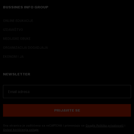
BUSSINES INFO GROUP
ONLINE EDUKACIJE
IZDAVAŠTVO
MEDIJSKE OBUKE
ORGANIZACIJA DOGADJAJA
EKONOM I JA
NEWSLETTER
PRIJAVITE SE
Ova stranica je zaštićena sa reCAPTCHA i primenjuju se
Google Politika privatnosti
i
Uslovi korišćenja usluge