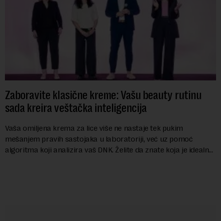
Zaboravite klasične kreme: Vašu beauty rutinu
sada kreira veštačka inteligencija
Vaša omiljena krema za lice više ne nastaje tek pukim
mešanjem pravih sastojaka u laboratoriji, već uz pomoć
algoritma koji analizira vaš DNK. Želite da znate koja je idealna
nijansa crvenog ruža za vas, u s...