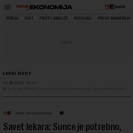
SHOP
SRBIJA
SVET
PRIČE I ANALIZE
SPECIJALI
PRESS AKADEMIJA
LEPŠI ŽIVOT
30.06.2022.
10:13
Dr Dušan Škiljević, specijalista dermatovenerolog, Ioanna Regen klinika
Autor: Nova Ekonomija
Savet lekara: Sunce je potrebno,