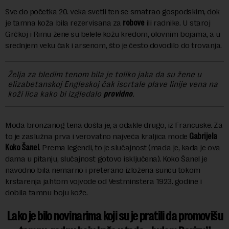
Sve do početka 20. veka svetli ten se smatrao gospodskim, dok
je tamna koža bila rezervisana za
robove
ili radnike. U staroj
Grčkoj i Rimu žene su belele kožu kredom, olovnim bojama, a u
srednjem veku čak i arsenom, što je često dovodilo do trovanja.
Želja za bledim tenom bila je toliko jaka da su žene u
elizabetanskoj Engleskoj čak iscrtale plave linije vena na
koži lica kako bi izgledalo
providno
.
Moda bronzanog tena došla je, a odakle drugo, iz Francuske. Za
to je zaslužna prva i verovatno najveća kraljica mode
Gabrijela
Koko Šanel
. Prema legendi, to je slučajnost (mada je, kada je ova
dama u pitanju, slučajnost gotovo isključena). Koko Šanel je
navodno bila nemarno i preterano izložena suncu tokom
krstarenja jahtom vojvode od Vestminstera 1923. godine i
dobila tamnu boju kože.
Lako je bilo novinarima koji su je pratili da promovišu