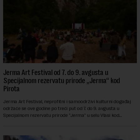
Jerma Art Festival od 7. do 9. avgusta u
Specijalnom rezervatu prirode „Jerma“ kod
Pirota
Jerma Art Festival, neprofitni i samoodrživi kulturni događaj
održaće se ove godine po treći put od 7. do 9. avgusta u
Specijalnom rezervatu prirode "Jerma" u selu Vlasi kod
Pirota.Festival okuplja umetn...