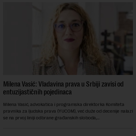
Milena Vasić: Vladavina prava u Srbiji zavisi od
entuzijastičnih pojedinaca
Milena Vasić, advokatica i programska direktorka Komiteta
pravnika za ljudska prava (YUCOM), već duže od decenije nalazi
se na prvoj liniji odbrane građanskih sloboda,
marginalizovanih grupa, žrtava diskrimi...