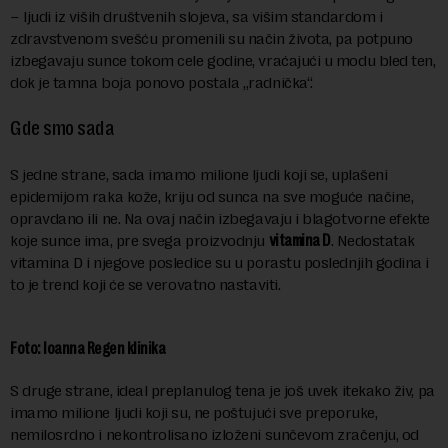
– ljudi iz viših društvenih slojeva, sa višim standardom i
zdravstvenom svešću promenili su način života, pa potpuno
izbegavaju sunce tokom cele godine, vraćajući u modu bled ten,
dok je tamna boja ponovo postala „radnička“.
Gde smo sada
S jedne strane, sada imamo milione ljudi koji se, uplašeni
epidemijom raka kože, kriju od sunca na sve moguće načine,
opravdano ili ne. Na ovaj način izbegavaju i blagotvorne efekte
koje sunce ima, pre svega proizvodnju
vitamina D
. Nedostatak
vitamina D i njegove posledice su u porastu poslednjih godina i
to je trend koji će se verovatno nastaviti.
Foto: Ioanna Regen klinika
S druge strane, ideal preplanulog tena je još uvek itekako živ, pa
imamo milione ljudi koji su, ne poštujući sve preporuke,
nemilosrdno i nekontrolisano izloženi sunčevom zračenju, od