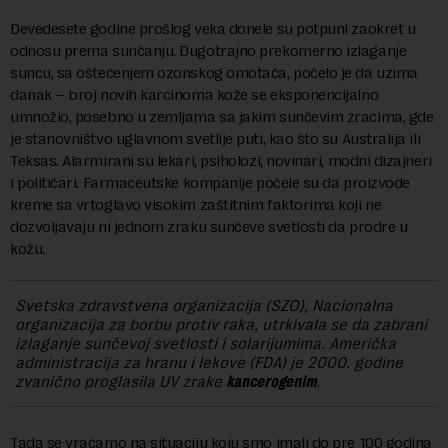
Devedesete godine prošlog veka donele su potpuni zaokret u
odnosu prema sunčanju. Dugotrajno prekomerno izlaganje
suncu, sa oštećenjem ozonskog omotača, počelo je da uzima
danak – broj novih karcinoma kože se eksponencijalno
umnožio, posebno u zemljama sa jakim sunčevim zracima, gde
je stanovništvo uglavnom svetlije puti, kao što su Australija ili
Teksas. Alarmirani su lekari, psiholozi, novinari, modni dizajneri
i političari. Farmaceutske kompanije počele su da proizvode
kreme sa vrtoglavo visokim zaštitnim faktorima koji ne
dozvoljavaju ni jednom zraku sunčeve svetlosti da prodre u
kožu.
Svetska zdravstvena organizacija (SZO), Nacionalna
organizacija za borbu protiv raka, utrkivala se da zabrani
izlaganje sunčevoj svetlosti i solarijumima. Američka
administracija za hranu i lekove (FDA) je 2000. godine
zvanično proglasila UV zrake
kancerogenim
.
Tada se vraćamo na situaciju koju smo imali do pre 100 godina