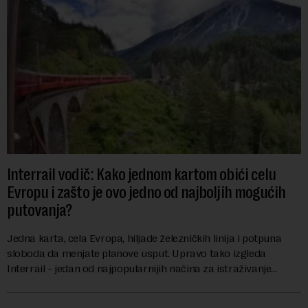
Interrail vodič: Kako jednom kartom obići celu
Evropu i zašto je ovo jedno od najboljih mogućih
putovanja?
Jedna karta, cela Evropa, hiljade železničkih linija i potpuna
sloboda da menjate planove usput. Upravo tako izgleda
Interrail - jedan od najpopularnijih načina za istraživanje
Evrope, koji već decenijama pr...