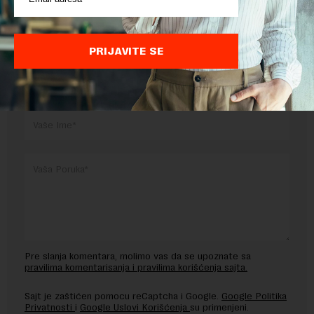
Preuzimanje delova teksta je dozvoljeno, ali uz obavezno navođenje
izvora i uz postavljanje linka ka izvornom tekstu na novaekonomija.rs
PRIJAVITE SE
OSTAVITE ODGOVOR
Pre slanja komentara, molimo vas da se upoznate sa
pravilima komentarisanja i pravilima korišćenja sajta.
Sajt je zaštićen pomocu reCaptcha i Google.
Google Politika
Privatnosti
i
Google Uslovi Korišćenja
su primenjeni.