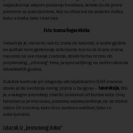
najpodložnije slepom praćenju trendova, dovele su do prave
pomame za solarijumima, koji su otvarani na svakom ćošku,
kako u svetu, tako i kod nas.
Foto: Ioanna Regen klinika
Industrija je, naravno, sve to znala da iskoristi, a svake godine
su puštali nove generacije solarijuma koji su za kraće vreme,
navodno sa sve manje zračenja, doveli turbo brzinu do
preplanulog, „zdravog” tena, prepoznatljivog na našim ulicama
devedesetih godina.
Gubitak kontrole pri izlaganju ultraljubičastim (UV) zracima
doveo je do uvođenja novog pojma u žargonu –
tanoreksija
, što
je, analogno anoreksiji, značilo zavisnost od tamne kože. Ovaj
fenomen je primoravao, posebno adolescentkinje, da se stalno
izlažu UV zracima, kako kroz sunčevu svetlost, tako i u
solarijumima.
Izlazak iz „bronzanog doba“