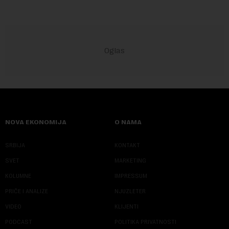
NOVA EKONOMIJA
O NAMA
SRBIJA
KONTAKT
SVET
MARKETING
KOLUMNE
IMPRESSUM
PRIČE I ANALIZE
NJUZLETER
VIDEO
KLIJENTI
PODCAST
POLITIKA PRIVATNOSTI