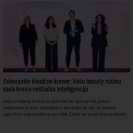
Zaboravite klasične kreme: Vašu beauty rutinu
sada kreira veštačka inteligencija
Vaša omiljena krema za lice više ne nastaje tek pukim
mešanjem pravih sastojaka u laboratoriji, već uz pomoć
algoritma koji analizira vaš DNK. Želite da znate koja je idealna
nijansa crvenog ruža za vas, u s...