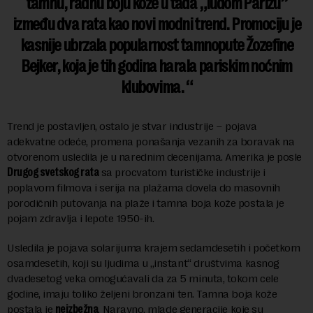
tamnu, radnu boju kože u tada „ludom Parizu”
između dva rata kao novi modni trend. Promociju je
kasnije ubrzala popularnost tamnopute Žozefine
Bejker, koja je tih godina harala pariskim noćnim
klubovima.
Trend je postavljen, ostalo je stvar industrije – pojava
adekvatne odeće, promena ponašanja vezanih za boravak na
otvorenom usledila je u narednim decenijama. Amerika je posle
Drugog svetskog rata
sa procvatom turističke industrije i
poplavom filmova i serija na plažama dovela do masovnih
porodičnih putovanja na plaže i tamna boja kože postala je
pojam zdravlja i lepote 1950-ih.
Usledila je pojava solarijuma krajem sedamdesetih i početkom
osamdesetih, koji su ljudima u „instant“ društvima kasnog
dvadesetog veka omogućavali da za 5 minuta, tokom cele
godine, imaju toliko željeni bronzani ten. Tamna boja kože
postala je
neizbežna
. Naravno, mlade generacije koje su