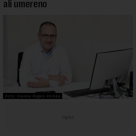
ali umereno
Foto: Ioanna Regen klinika