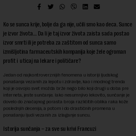
Ko se sunca krije, bolje da ga nije, učili smo kao deca. Sunce
je izvor života… Da li je taj izvor života zaista sada postao
izvor smrti ili je potreba za zaštitom od sunca samo
izmišljotina farmaceutskih kompanija koje žele ogroman
profit i uticaj na lekare i političare?
Jedan od najkontroverznijih fenomena u istoriji ljudskog
ponašanja vezanih za lepotu i zdravlje, kao i modnog trenda
koji je osvojio svet možda brže nego bilo koji drugi u doba pre
interneta, jeste sunčanje. Iako nesumnjivo lekovito, sunčanje je
dovelo do značajnog porasta broja različitih oblika raka kože
poslednjih decenija, a potom i do drastičnih promena u
ponašanju ljudi vezanih za izlaganje suncu.
Istorija sunčanja – za sve su krivi Francuzi