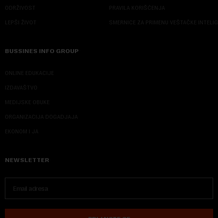
ODRŽIVOST
PRAVILA KORIŠĆENJA
LEPŠI ŽIVOT
SMERNICE ZA PRIMENU VEŠTAČKE INTELI
BUSSINES INFO GROUP
ONLINE EDUKACIJE
IZDAVAŠTVO
MEDIJSKE OBUKE
ORGANIZACIJA DOGADJAJA
EKONOM I JA
NEWSLETTER