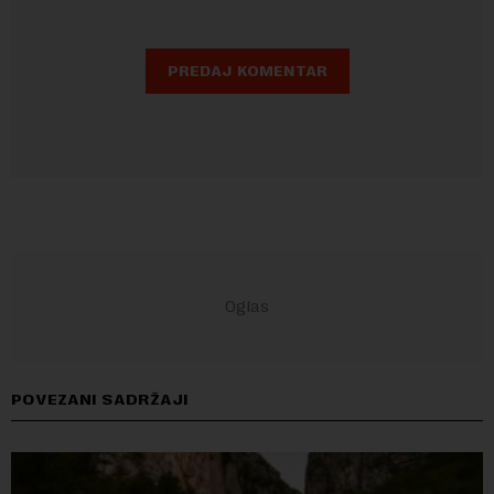
POVEZANI SADRŽAJI