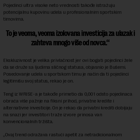
Pojedinci ultra visoke neto vrednosti takođe istražuju
potencijalnu kupovinu udela u profesionalnim sportskim
timovima.
To je veoma, veoma izolovana investicija za ulazak i
zahteva mnogo više od novca.
Ekskluzivnost je velika privlačnost jer ovi bogati pojedinci žele
da se druže sa ljudima sličnog statusa, objasnio je Bušemi.
Posedovanje udela u sportskom timu je način da ti pojedinci
legitimišu svoj status, rekao je on.
Teng iz WRISE-a je takođe primetio da 0,001 odsto pojedinaca
obraća više pažnje na fiksni prihod, privatne kredite i
alternativne investicije. On je rekao da privatni krediti dobijaju
na snazi jer investitori traže izvore prinosa van
konvencionalnih tržišta.
„Ovaj trend odražava rastući apetit za netradicionalnom