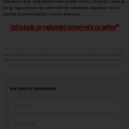
imovinom koja nudi jedinstvene profile rizika i prinosa“, rekao je
Teng, napominjući da alternativne investicije uključuju rizični
kapital, privatni kapital i realnu imovinu.
Izdvajanja za regionalni razvoj veća za petinu
Preuzimanje delova teksta je dozvoljeno, ali uz obavezno navođenje
izvora i uz postavljanje linka ka izvornom tekstu na novaekonomija.rs
OSTAVITE ODGOVOR