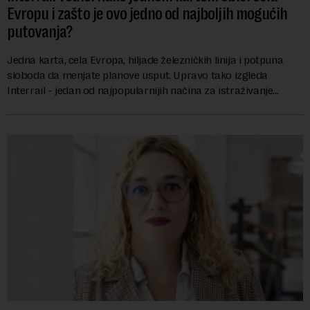
Evropu i zašto je ovo jedno od najboljih mogućih
putovanja?
Jedna karta, cela Evropa, hiljade železničkih linija i potpuna
sloboda da menjate planove usput. Upravo tako izgleda
Interrail - jedan od najpopularnijih načina za istraživanje
Evrope, koji već decenijama pr...