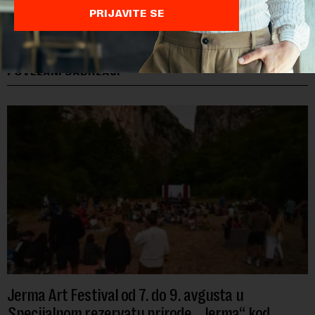
PRIJAVITE SE
POVEZANI SADRŽAJI
Jerma Art Festival od 7. do 9. avgusta u
Specijalnom rezervatu prirode „Jerma“ kod