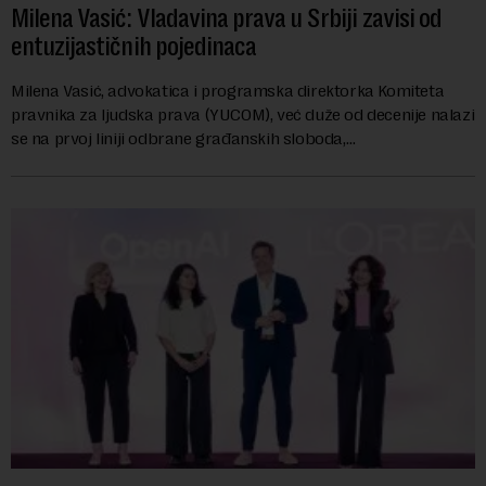
Milena Vasić: Vladavina prava u Srbiji zavisi od
entuzijastičnih pojedinaca
Milena Vasić, advokatica i programska direktorka Komiteta
pravnika za ljudska prava (YUCOM), već duže od decenije nalazi
se na prvoj liniji odbrane građanskih sloboda,
marginalizovanih grupa, žrtava diskrimi...