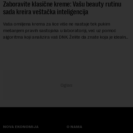
Zaboravite klasične kreme: Vašu beauty rutinu
sada kreira veštačka inteligencija
Vaša omiljena krema za lice više ne nastaje tek pukim
mešanjem pravih sastojaka u laboratoriji, već uz pomoć
algoritma koji analizira vaš DNK. Želite da znate koja je idealna
nijansa crvenog ruža za vas, u s...
NOVA EKONOMIJA
O NAMA