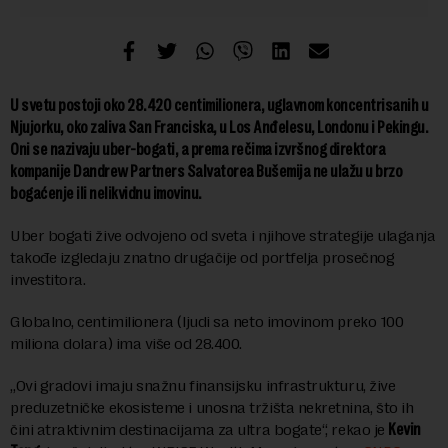
U svetu postoji oko 28.420 centimilionera, uglavnom koncentrisanih u
Njujorku, oko zaliva San Franciska, u Los Anđelesu, Londonu i Pekingu.
Oni se nazivaju uber-bogati, a prema rečima izvršnog direktora
kompanije Dandrew Partners Salvatorea Bušemija ne ulažu u brzo
bogaćenje ili nelikvidnu imovinu.
Uber bogati žive odvojeno od sveta i njihove strategije ulaganja
takođe izgledaju znatno drugačije od portfelja prosečnog
investitora.
Globalno, centimilionera (ljudi sa neto imovinom preko 100
miliona dolara) ima više od 28.400.
„Ovi gradovi imaju snažnu finansijsku infrastrukturu, žive
preduzetničke ekosisteme i unosna tržišta nekretnina, što ih
čini atraktivnim destinacijama za ultra bogate“, rekao je
Kevin