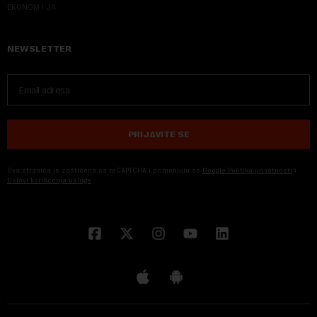
EKONOM I JA
NEWSLETTER
PRIJAVITE SE
Ova stranica je zaštićena sa reCAPTCHA i primenjuju se
Google Politika privatnosti
i
Uslovi korišćenja usluge