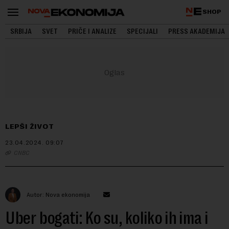
SHOP
SRBIJA
SVET
PRIČE I ANALIZE
SPECIJALI
PRESS AKADEMIJA
LEPŠI ŽIVOT
23.04.2024.
09:07
CNBC
Autor: Nova ekonomija
Uber bogati: Ko su, koliko ih ima i