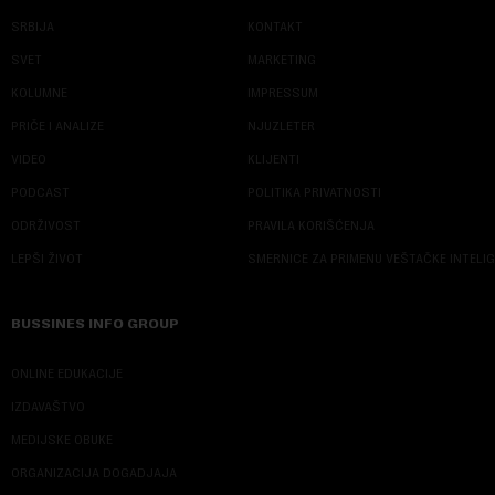
SRBIJA
KONTAKT
SVET
MARKETING
KOLUMNE
IMPRESSUM
PRIČE I ANALIZE
NJUZLETER
VIDEO
KLIJENTI
PODCAST
POLITIKA PRIVATNOSTI
ODRŽIVOST
PRAVILA KORIŠĆENJA
LEPŠI ŽIVOT
SMERNICE ZA PRIMENU VEŠTAČKE INTELI
BUSSINES INFO GROUP
ONLINE EDUKACIJE
IZDAVAŠTVO
MEDIJSKE OBUKE
ORGANIZACIJA DOGADJAJA