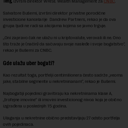
Teng,
izvršni direktor WRISE Wealth Management za
CNBC
.
Salvatore Bušemi, izvršni direktor privatne porodične
investicione kancelarije Dandrew Partners, rekao je da ova
grupa ljudi ne radi sa akcijama kojima se javno trguje.
„Oni zapravo čak ne ulažu ni u kriptovalute, verovali ili ne. Ono
što traže je (način) da sačuvaju svoje nasleđe i svoje bogatstvo“,
rekao je Bušemi za CNBC.
Gde ulažu uber bogati?
Kao rezultat toga, portfelji centimilionera često sadrže „veoma
jake, stabilne segmente u nekretninanam“, rekao je Bušemi.
Najbogatiji pojedinci gravitiraju ka nekretninama klase A,
„trofejne imovine“ ili imovini investicionog nivoa koja je obično
izgrađena u poslednjih 15 godina.
Ulaganja u nekretnine obično predstavljaju 27 odsto portfelja
ovih pojedinaca.