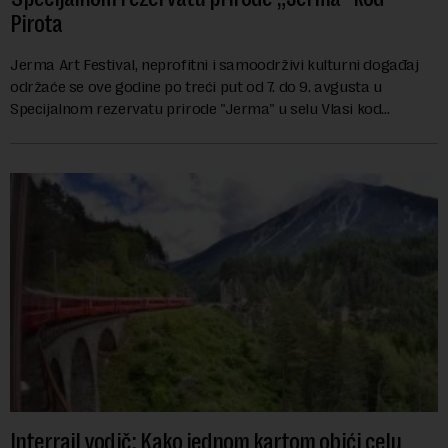
Pirota
Jerma Art Festival, neprofitni i samoodrživi kulturni događaj
održaće se ove godine po treći put od 7. do 9. avgusta u
Specijalnom rezervatu prirode "Jerma" u selu Vlasi kod
Pirota.Festival okuplja umetn...
Interrail vodič: Kako jednom kartom obići celu