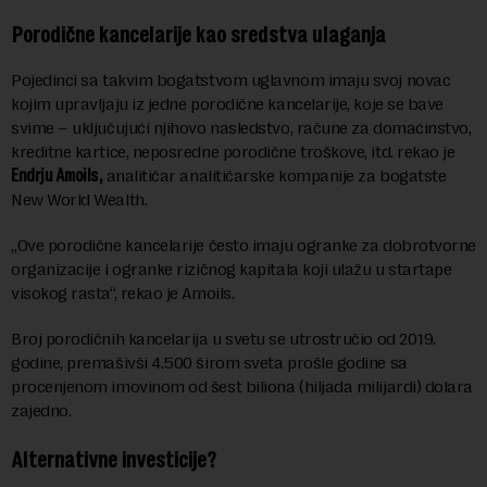
Porodične kancelarije kao sredstva ulaganja
Pojedinci sa takvim bogatstvom uglavnom imaju svoj novac
kojim upravljaju iz jedne porodične kancelarije, koje se bave
svime – uključujući njihovo nasledstvo, račune za domaćinstvo,
kreditne kartice, neposredne porodične troškove, itd. rekao je
Endrju Amoils,
analitičar analitičarske kompanije za bogatste
New World Wealth.
„Ove porodične kancelarije često imaju ogranke za dobrotvorne
organizacije i ogranke rizičnog kapitala koji ulažu u startape
visokog rasta“, rekao je Amoils.
Broj porodičnih kancelarija u svetu se utrostručio od 2019.
godine, premašivši 4.500 širom sveta prošle godine sa
procenjenom imovinom od šest biliona (hiljada milijardi) dolara
zajedno.
Alternativne investicije?