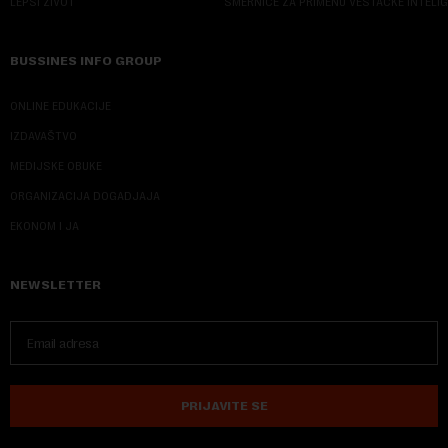
LEPŠI ŽIVOT
SMERNICE ZA PRIMENU VEŠTAČKE INTELI
BUSSINES INFO GROUP
ONLINE EDUKACIJE
IZDAVAŠTVO
MEDIJSKE OBUKE
ORGANIZACIJA DOGADJAJA
EKONOM I JA
NEWSLETTER
PRIJAVITE SE