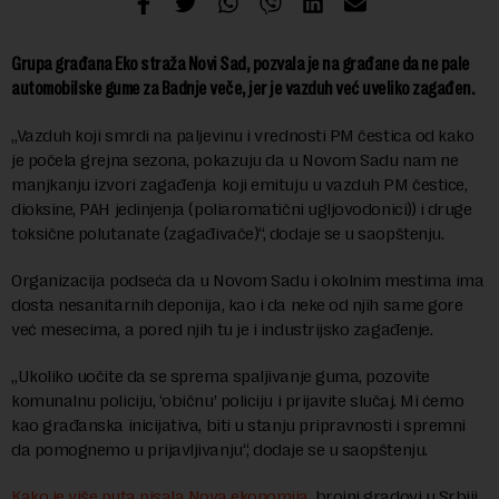
Grupa građana Eko straža Novi Sad, pozvala je na građane da ne pale
automobilske gume za Badnje veče, jer je vazduh već uveliko zagađen.
„Vazduh koji smrdi na paljevinu i vrednosti PM čestica od kako
je počela grejna sezona, pokazuju da u Novom Sadu nam ne
manjkanju izvori zagađenja koji emituju u vazduh PM čestice,
dioksine, PAH jedinjenja (poliaromatični ugljovodonici)) i druge
toksične polutanate (zagađivače)“, dodaje se u saopštenju.
Organizacija podseća da u Novom Sadu i okolnim mestima ima
dosta nesanitarnih deponija, kao i da neke od njih same gore
već mesecima, a pored njih tu je i industrijsko zagađenje.
„Ukoliko uočite da se sprema spaljivanje guma, pozovite
komunalnu policiju, ‘običnu’ policiju i prijavite slučaj. Mi ćemo
kao građanska inicijativa, biti u stanju pripravnosti i spremni
da pomognemo u prijavljivanju“, dodaje se u saopštenju.
Kako je više puta pisala Nova ekonomija
, brojni gradovi u Srbiji