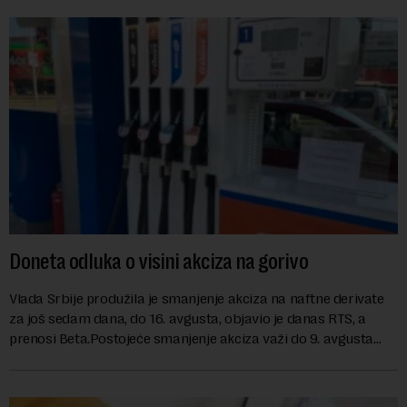
Doneta odluka o visini akciza na gorivo
Vlada Srbije produžila je smanjenje akciza na naftne derivate
za još sedam dana, do 16. avgusta, objavio je danas RTS, a
prenosi Beta.Postojeće smanjenje akciza važi do 9. avgusta
kao mera ublažavanja po...