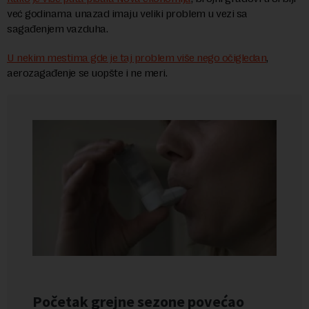
već godinama unazad imaju veliki problem u vezi sa
sagađenjem vazduha.
U nekim mestima gde je taj problem više nego očigledan
,
aerozagađenje se uopšte i ne meri.