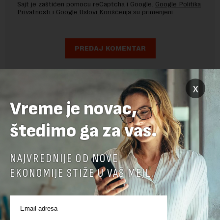
Sajt je zaštićen pomocu reCaptcha i Google.
Google Politika
Privatnosti
i
Google Uslovi Korišćenja
su primenjeni.
x
Vreme je novac,
štedimo ga za vas.
NAJVREDNIJE OD NOVE
EKONOMIJE STIŽE U VAŠ MEJL.
POVEZANI SADRŽAJI