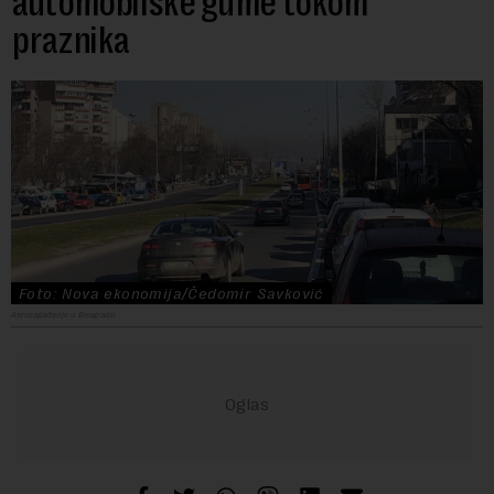
automobilske gume tokom
praznika
Foto: Nova ekonomija/Čedomir Savković
Aerozagađenje u Beogradu