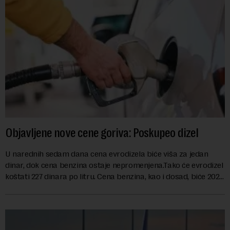
Objavljene nove cene goriva: Poskupeo dizel
U narednih sedam dana cena evrodizela biće viša za jedan
dinar, dok cena benzina ostaje nepromenjena.Tako će evrodizel
koštati 227 dinara po litru. Cena benzina, kao i dosad, biće 202
dinara po litru. ...