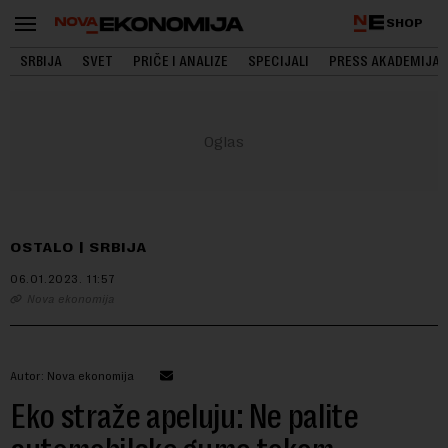
SHOP
SRBIJA
SVET
PRIČE I ANALIZE
SPECIJALI
PRESS AKADEMIJA
OSTALO
SRBIJA
06.01.2023.
11:57
Nova ekonomija
Autor: Nova ekonomija
Eko straže apeluju: Ne palite