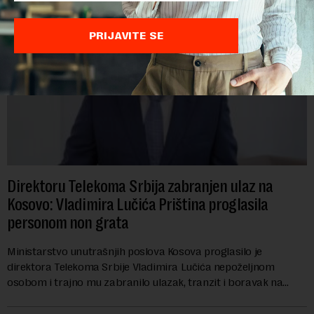
PRIJAVITE SE
Direktoru Telekoma Srbija zabranjen ulaz na
Kosovo: Vladimira Lučića Priština proglasila
personom non grata
Ministarstvo unutrašnjih poslova Kosova proglasilo je
direktora Telekoma Srbije Vladimira Lučića nepoželjnom
osobom i trajno mu zabranilo ulazak, tranzit i boravak na
Kosovu, navodeći kao razlog njegove javn...