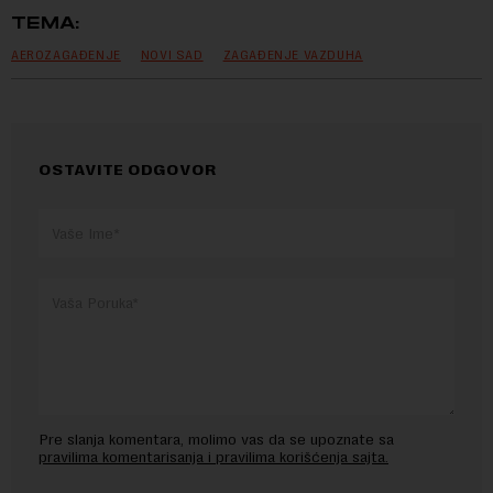
TEMA:
AEROZAGAĐENJE
NOVI SAD
ZAGAĐENJE VAZDUHA
OSTAVITE ODGOVOR
Pre slanja komentara, molimo vas da se upoznate sa
pravilima komentarisanja i pravilima korišćenja sajta.