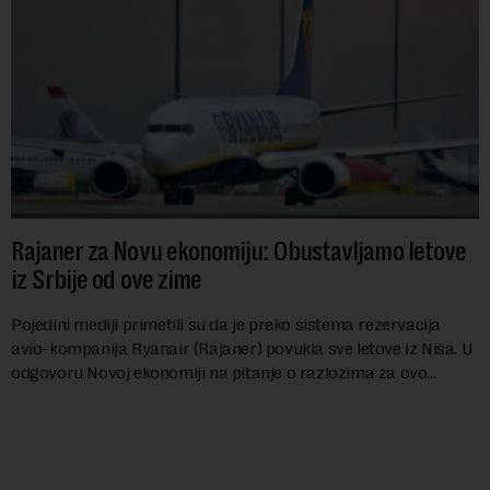
Rajaner za Novu ekonomiju: Obustavljamo letove
iz Srbije od ove zime
Pojedini mediji primetili su da je preko sistema rezervacija
avio-kompanija Ryanair (Rajaner) povukla sve letove iz Niša. U
odgovoru Novoj ekonomiji na pitanje o razlozima za ovo
povlačenje, ovaj avio-gigant...