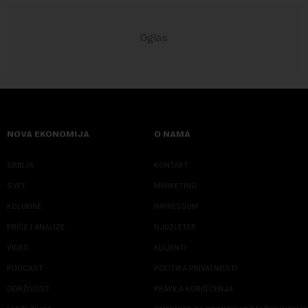
NOVA EKONOMIJA
O NAMA
SRBIJA
KONTAKT
SVET
MARKETING
KOLUMNE
IMPRESSUM
PRIČE I ANALIZE
NJUZLETER
VIDEO
KLIJENTI
PODCAST
POLITIKA PRIVATNOSTI
ODRŽIVOST
PRAVILA KORIŠĆENJA