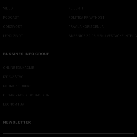
VIDEO
KLIJENTI
PODCAST
POLITIKA PRIVATNOSTI
ODRŽIVOST
PRAVILA KORIŠĆENJA
LEPŠI ŽIVOT
SMERNICE ZA PRIMENU VEŠTAČKE INTELI
BUSSINES INFO GROUP
ONLINE EDUKACIJE
IZDAVAŠTVO
MEDIJSKE OBUKE
ORGANIZACIJA DOGADJAJA
EKONOM I JA
NEWSLETTER