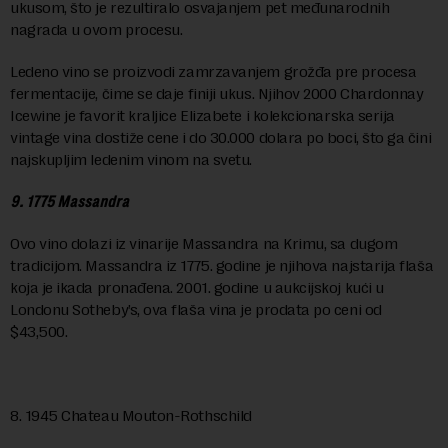
ukusom, što je rezultiralo osvajanjem pet međunarodnih
nagrada u ovom procesu.
Ledeno vino se proizvodi zamrzavanjem grožđa pre procesa
fermentacije, čime se daje finiji ukus. Njihov 2000 Chardonnay
Icewine je favorit kraljice Elizabete i kolekcionarska serija
vintage vina dostiže cene i do 30.000 dolara po boci, što ga čini
najskupljim ledenim vinom na svetu.
9. 1775 Massandra
Ovo vino dolazi iz vinarije Massandra na Krimu, sa dugom
tradicijom. Massandra iz 1775. godine je njihova najstarija flaša
koja je ikada pronađena. 2001. godine u aukcijskoj kući u
Londonu Sotheby’s, ova flaša vina je prodata po ceni od
$43,500.
8. 1945 Chateau Mouton-Rothschild