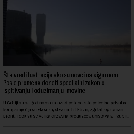
Šta vredi lustracija ako su novci na sigurnom:
Posle promena doneti specijalni zakon o
ispitivanju i oduzimanju imovine
U Srbiji su se godinama unazad potencirale pojedine privatne
kompanije čiji su vlasnici, stvarni ili fiktivni, zgrtali ogroman
profit. I dok su se velika državna preduzeća uništavala i gubila
bitke na tržišt...