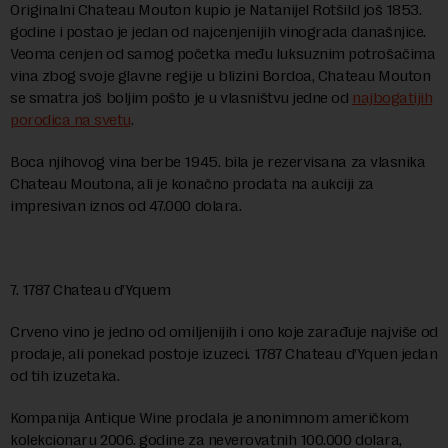
Originalni Chateau Mouton kupio je Natanijel Rotšild još 1853.
godine i postao je jedan od najcenjenijih vinograda današnjice.
Veoma cenjen od samog početka među luksuznim potrošačima
vina zbog svoje glavne regije u blizini Bordoa, Chateau Mouton
se smatra još boljim pošto je u vlasništvu jedne od
najbogatijih
porodica na svetu
.
Boca njihovog vina berbe 1945. bila je rezervisana za vlasnika
Chateau Moutona, ali je konačno prodata na aukciji za
impresivan iznos od 47.000 dolara.
7. 1787 Chateau d’Yquem
Crveno vino je jedno od omiljenijih i ono koje zarađuje najviše od
prodaje, ali ponekad postoje izuzeci. 1787 Chateau d’Yquen jedan
od tih izuzetaka.
Kompanija Antique Wine prodala je anonimnom američkom
kolekcionaru 2006. godine za neverovatnih 100.000 dolara,