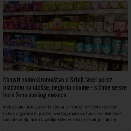
Menstrualno siromaštvo u Srbiji: Veći porez
plaćamo na uloške, nego na novine – s čime se sve
bore žene svakog meseca
Menstruacija je, za većinu žena, prirodan proces kroz koje
njihov organizam prolazi svakog meseca. Ipak, za neke žene,
menstruaciju prati i ozbiljan finansijski pritisak, jer ulošci,
lekovi za ublažavanje bo...