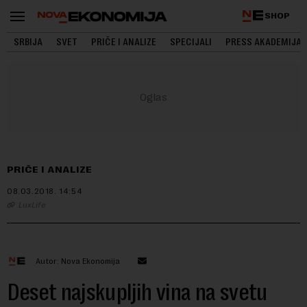
SHOP
SRBIJA
SVET
PRIČE I ANALIZE
SPECIJALI
PRESS AKADEMIJA
PRIČE I ANALIZE
08.03.2018.
14:54
LuxLife
Autor: Nova Ekonomija
Deset najskupljih vina na svetu