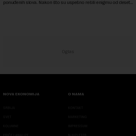
ponuđenih slova. Nakon što su uspešno rešili enigmu od deset
slova i dobili traženi pojam ...
NOVA EKONOMIJA
O NAMA
SRBIJA
KONTAKT
SVET
MARKETING
KOLUMNE
IMPRESSUM
PRIČE I ANALIZE
NJUZLETER