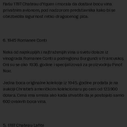
flašu 1787 Chateau d’Yquen i morala da dostavi bocu vina
privatnim avionom, pod nadzorom predstavnika kako bi se
obezbedila sigurnost retko dragocenog pića.
6. 1945 Romanee Conti
Neka od najskupljih i najtraženijih vina u svetu dolaze iz
vinograda Romanee Conti u podregionu Burgundi u Francuskoj.
Oni su se oko 1936. godine i specijalizovali za proizvodnju Pinot
Noir.
Jedna boca originalne kolekcije iz 1945. godine prodata je na
aukciji Christie’s američkom kolekcionaru po ceni od 123.900
dolara. Cena ima smisla ako kada shvatite da je postojalo samo
600 ovakvih boca vina.
5. 1787 Chateau Lafite