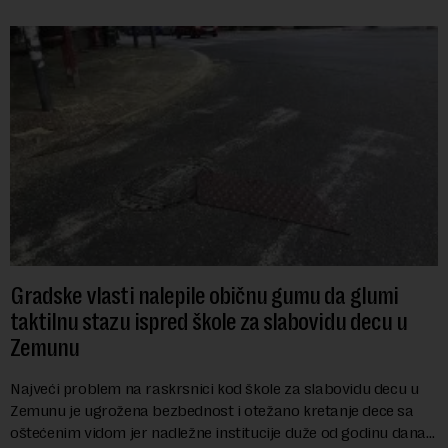
Gradske vlasti nalepile običnu gumu da glumi
taktilnu stazu ispred škole za slabovidu decu u
Zemunu
Najveći problem na raskrsnici kod škole za slabovidu decu u
Zemunu je ugrožena bezbednost i otežano kretanje dece sa
oštećenim vidom jer nadležne institucije duže od godinu dana