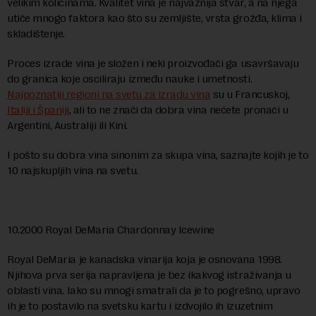
velikim količinama. Kvalitet vina je najvažnija stvar, a na njega
utiče mnogo faktora kao što su zemljište, vrsta grožđa, klima i
skladištenje.
Proces izrade vina je složen i neki proizvođači ga usavršavaju
do granica koje osciliraju između nauke i umetnosti.
Najpoznatiji regioni na svetu za izradu vina
su u Francuskoj,
Italiji i Španiji
, ali to ne znači da dobra vina nećete pronaći u
Argentini, Australiji ili Kini.
I pošto su dobra vina sinonim za skupa vina, saznajte kojih je to
10 najskupljih vina na svetu.
10.2000 Royal DeMaria Chardonnay Icewine
Royal DeMaria je kanadska vinarija koja je osnovana 1998.
Njihova prva serija napravljena je bez ikakvog istraživanja u
oblasti vina. Iako su mnogi smatrali da je to pogrešno, upravo
ih je to postavilo na svetsku kartu i izdvojilo ih izuzetnim