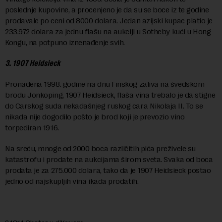
poslednje kupovine, a procenjeno je da su se boce iz te godine
prodavale po ceni od 8000 dolara. Jedan azijski kupac platio je
233.972 dolara za jednu flašu na aukciji u Sotheby kući u Hong
Kongu, na potpuno iznenađenje svih.
3. 1907 Heidsieck
Pronađena 1998. godine na dnu Finskog zaliva na švedskom
brodu Jonkoping, 1907 Heidsieck, flaša vina trebalo je da stigne
do Carskog suda nekadašnjeg ruskog cara Nikolaja II. To se
nikada nije dogodilo pošto je brod koji je prevozio vino
torpediran 1916.
Na sreću, mnoge od 2000 boca različitih pića preživele su
katastrofu i prodate na aukcijama širom sveta. Svaka od boca
prodata je za 275.000 dolara, tako da je 1907 Heidsieck postao
jedno od najskupljih vina ikada prodatih.