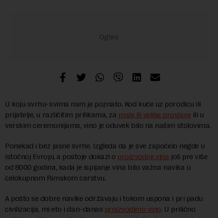
U koju svrhu-svima nam je poznato. Kod kuće uz porodicu ili
prijatelje, u različitim prilikama, za
male ili velike proslave
ili u
verskim ceremonijama, vino je oduvek bilo na našim stolovima.
Ponekad i bez jasne svrhe. Izgleda da je sve započelo negde u
istočnoj Evropi, a postoje dokazi o
proizvodnji vina
još pre više
od 8000 godina, kada je ispijanje vina bilo važna navika u
celokupnom Rimskom carstvu.
A pošto se dobre navike održavaju i tokom uspona i pri padu
civilizacija, mi eto i dan-danas
proizvodimo vino
. U prilično