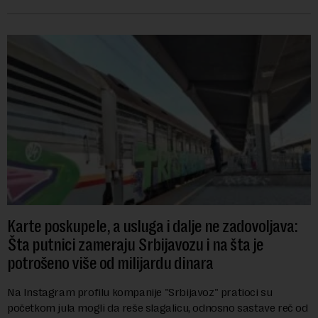
zanemaruju obavezu vraćanja t...
Karte poskupele, a usluga i dalje ne zadovoljava:
Šta putnici zameraju Srbijavozu i na šta je
potrošeno više od milijardu dinara
Na Instagram profilu kompanije "Srbijavoz" pratioci su
početkom jula mogli da reše slagalicu, odnosno sastave reč od