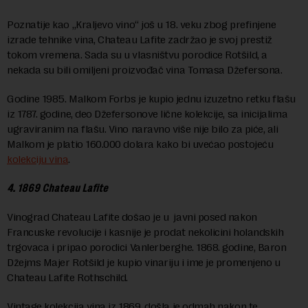
Poznatije kao „Kraljevo vino“ još u 18. veku zbog prefinjene
izrade tehnike vina, Chateau Lafite zadržao je svoj prestiž
tokom vremena. Sada su u vlasništvu porodice Rotšild, a
nekada su bili omiljeni proizvođač vina Tomasa Džefersona.
Godine 1985. Malkom Forbs je kupio jednu izuzetno retku flašu
iz 1787. godine, deo Džefersonove lične kolekcije, sa inicijalima
ugraviranim na flašu. Vino naravno više nije bilo za piće, ali
Malkom je platio 160.000 dolara kako bi uvećao postojeću
kolekciju vina
.
4. 1869 Chateau Lafite
Vinograd Chateau Lafite došao je u javni posed nakon
Francuske revolucije i kasnije je prodat nekolicini holandskih
trgovaca i pripao porodici Vanlerberghe. 1868. godine, Baron
Džejms Majer Rotšild je kupio vinariju i ime je promenjeno u
Chateau Lafite Rothschild.
Vintage kolekcija vina iz 1869. došla je odmah nakon te