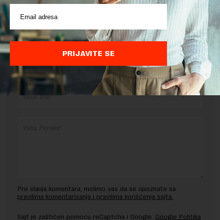
Preuzimanje delova teksta je dozvoljeno, ali uz obavezno navođenje
izvora i uz postavljanje linka ka izvornom tekstu na novaekonomija.rs
PRIJAVITE SE
OSTAVITE ODGOVOR
Pre slanja komentara, molimo vas da se upoznate sa
pravilima komentarisanja i pravilima korišćenja sajta.
Sajt je zaštićen pomocu reCaptcha i Google.
Google Politika