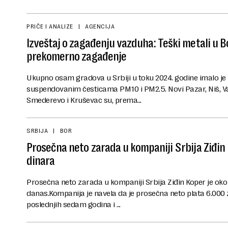
PRIČE I ANALIZE
AGENCIJA
Izveštaj o zagađenju vazduha: Teški metali u 
prekomerno zagađenje
Ukupno osam gradova u Srbiji u toku 2024. godine imalo 
suspendovanim česticama PM10 i PM2.5. Novi Pazar, Niš, Valje
Smederevo i Kruševac su, prema...
SRBIJA
BOR
Prosečna neto zarada u kompaniji Srbija Ziđi
dinara
Prosečna neto zarada u kompaniji Srbija Ziđin Koper je oko
danas.Kompanija je navela da je prosečna neto plata 6.000 
poslednjih sedam godina i ...