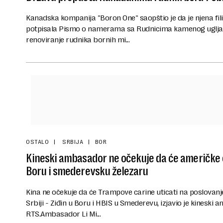
Kanadska kompanija "Boron One" saopštio je da je njena filija
potpisala Pismo o namerama sa Rudnicima kamenog uglja "
renoviranje rudnika bornih mi...
OSTALO
SRBIJA
BOR
Kineski ambasador ne očekuje da će američke c
Boru i smederevsku železaru
Kina ne očekuje da će Trampove carine uticati na poslovanj
Srbiji - Ziđin u Boru i HBIS u Smederevu, izjavio je kinesk
RTS.Ambasador Li Mi...