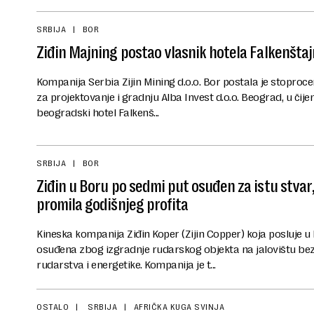
SRBIJA
BOR
Ziđin Majning postao vlasnik hotela Falkenšta
Kompanija Serbia Zijin Mining d.o.o. Bor postala je stoproc
za projektovanje i gradnju Alba Invest d.o.o. Beograd, u čije
beogradski hotel Falkenš...
SRBIJA
BOR
Ziđin u Boru po sedmi put osuđen za istu stvar
promila godišnjeg profita
Kineska kompanija Ziđin Koper (Zijin Copper) koja posluje u
osuđena zbog izgradnje rudarskog objekta na jalovištu be
rudarstva i energetike. Kompanija je t...
OSTALO
SRBIJA
AFRIČKA KUGA SVINJA