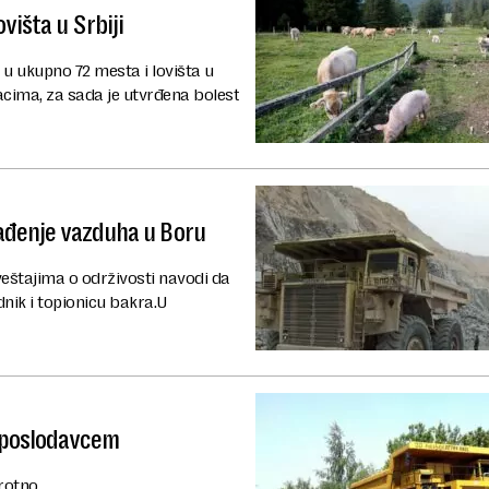
višta u Srbiji
 u ukupno 72 mesta i lovišta u
acima, za sada je utvrđena bolest
gađenje vazduha u Boru
veštajima o održivosti navodi da
nik i topionicu bakra.U
a poslodavcem
protno