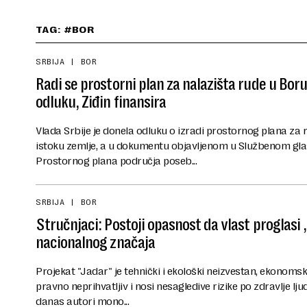
TAG: #BOR
SRBIJA
BOR
Radi se prostorni plan za nalazišta rude u Boru
odluku, Ziđin finansira
Vlada Srbije je donela odluku o izradi prostornog plana z
istoku zemlje, a u dokumentu objavljenom u Službenom glas
Prostornog plana područja poseb...
SRBIJA
BOR
Stručnjaci: Postoji opasnost da vlast proglasi
nacionalnog značaja
Projekat "Jadar" je tehnički i ekološki neizvestan, ekonomski
pravno neprihvatljiv i nosi nesagledive rizike po zdravlje ljud
danas autori mono...