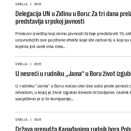
SRBIJA
BOR
Delegacija UN u Ziđinu u Boru: Za tri dana prel
predstavlja srpskoj javnosti
Prelazni izveštaj koji ćemo javnosti Srbije predstaviti 15. ok
uravnotežiti sve pozitivne efekte koje ste ostvarili, a koji s
kojima još uvek ima mes...
SRBIJA
BOR
U nesreći u rudniku „Jama“ u Boru život izgub
U rudniku "Jama" u Boru noćas oko dva sata posle ponoći 
ishodom, u kojoj je život izgubio kineski državljanin, radni
saopšteno je iz te kompanije....
SRBIJA
BOR
Država prepušta Kanađanima rudnik bora Pob