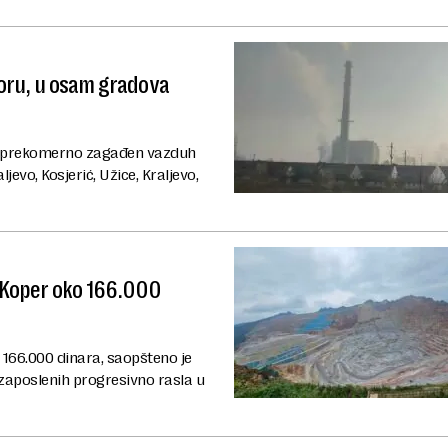
Boru, u osam gradova
je prekomerno zagađen vazduh
vo, Kosjerić, Užice, Kraljevo,
n Koper oko 166.000
 166.000 dinara, saopšteno je
zaposlenih progresivno rasla u