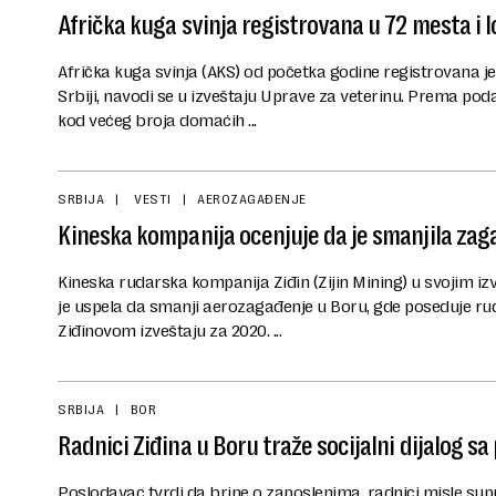
Afrička kuga svinja registrovana u 72 mesta i lo
Afrička kuga svinja (AKS) od početka godine registrovana je
Srbiji, navodi se u izveštaju Uprave za veterinu. Prema pod
kod većeg broja domaćih ...
SRBIJA
VESTI
AEROZAGAĐENJE
Kineska kompanija ocenjuje da je smanjila za
Kineska rudarska kompanija Ziđin (Zijin Mining) u svojim iz
je uspela da smanji aerozagađenje u Boru, gde poseduje rud
Ziđinovom izveštaju za 2020. ...
SRBIJA
BOR
Radnici Ziđina u Boru traže socijalni dijalog s
Poslodavac tvrdi da brine o zaposlenima, radnici misle su