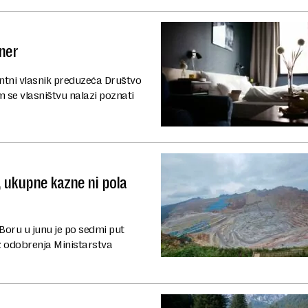
jner
entni vlasnik preduzeća Društvo
m se vlasništvu nalazi poznati
, ukupne kazne ni pola
 Boru u junu je po sedmi put
z odobrenja Ministarstva