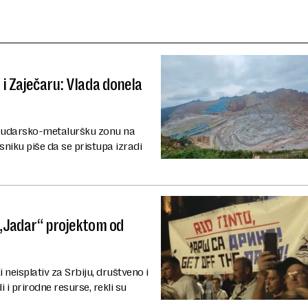
 i Zaječaru: Vlada donela
a rudarsko-metaluršku zonu na
niku piše da se pristupa izradi
 „Jadar“ projektom od
 neisplativ za Srbiju, društveno i
i i prirodne resurse, rekli su