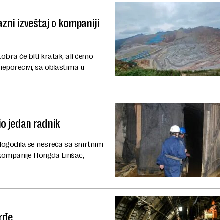
azni izveštaj o kompaniji
tobra će biti kratak, ali ćemo
u neporecivi, sa oblastima u
io jedan radnik
dogodila se nesreća sa smrtnim
k kompanije Hongda Linšao,
rđe