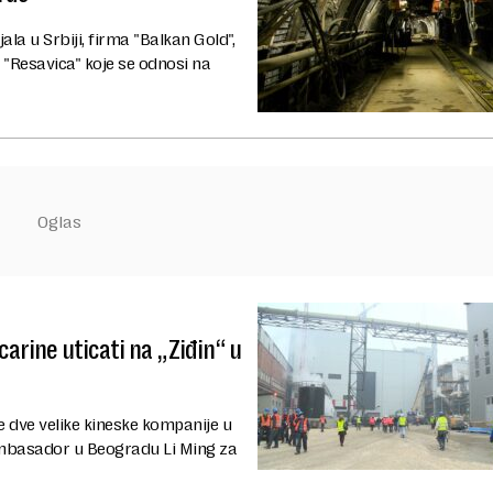
la u Srbiji, firma "Balkan Gold",
Resavica" koje se odnosi na
arine uticati na „Ziđin“ u
e dve velike kineske kompanije u
i ambasador u Beogradu Li Ming za