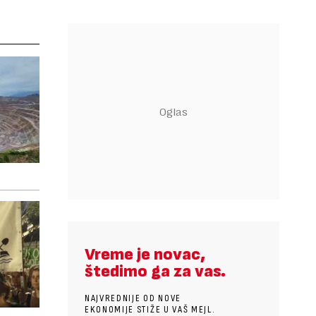
Vreme je novac,
štedimo ga za vas.
NAJVREDNIJE OD NOVE
EKONOMIJE STIŽE U VAŠ MEJL.