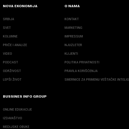
NOVA EKONOMIJA
O NAMA
SRBIJA
KONTAKT
SVET
MARKETING
KOLUMNE
IMPRESSUM
PRIČE I ANALIZE
NJUZLETER
VIDEO
KLIJENTI
PODCAST
POLITIKA PRIVATNOSTI
ODRŽIVOST
PRAVILA KORIŠĆENJA
LEPŠI ŽIVOT
SMERNICE ZA PRIMENU VEŠTAČKE INTELI
BUSSINES INFO GROUP
ONLINE EDUKACIJE
IZDAVAŠTVO
MEDIJSKE OBUKE