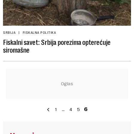
SRBIJA
FISKALNA POLITIKA
Fiskalni savet: Srbija porezima opterećuje
siromašne
1
…
4
5
6