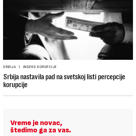
SRBIJA
INDEKS KORUPCIJE
Srbija nastavila pad na svetskoj listi percepcije
korupcije
Vreme je novac,
štedimo ga za vas.