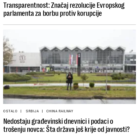
Transparentnost: Značaj rezolucije Evropskog
parlamenta za borbu protiv korupcije
OSTALO
SRBIJA
CHINA RAILWAY
Nedostaju građevinski dnevnici i podaci o
trošenju novca: Šta država još krije od javnosti?