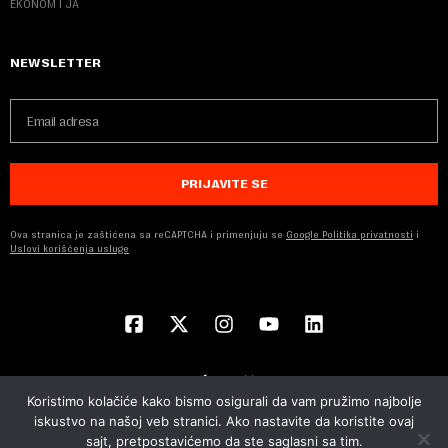
EKONOM I JA
NEWSLETTER
PRIJAVITE SE
Ova stranica je zaštićena sa reCAPTCHA i primenjuju se
Google Politika privatnosti
i
Uslovi korišćenja usluge
Koristimo kolačiće kako bismo osigurali da vam pružimo najbolje
iskustvo na našoj veb stranici. Ako nastavite da koristite ovaj
sajt, pretpostavićemo da ste saglasni sa tim.