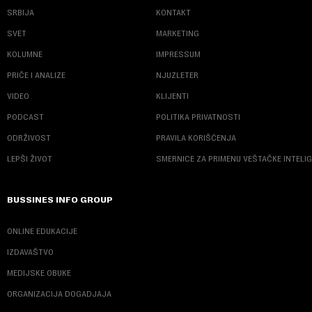
SRBIJA
KONTAKT
SVET
MARKETING
KOLUMNE
IMPRESSUM
PRIČE I ANALIZE
NJUZLETER
VIDEO
KLIJENTI
PODCAST
POLITIKA PRIVATNOSTI
ODRŽIVOST
PRAVILA KORIŠĆENJA
LEPŠI ŽIVOT
SMERNICE ZA PRIMENU VEŠTAČKE INTELI
BUSSINES INFO GROUP
ONLINE EDUKACIJE
IZDAVAŠTVO
MEDIJSKE OBUKE
ORGANIZACIJA DOGADJAJA