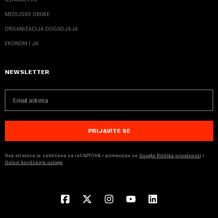
MEDIJSKE OBUKE
ORGANIZACIJA DOGADJAJA
EKONOM I JA
NEWSLETTER
PRIJAVITE SE
Ova stranica je zaštićena sa reCAPTCHA i primenjuju se
Google Politika privatnosti
i
Uslovi korišćenja usluge