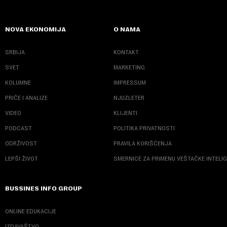
NOVA EKONOMIJA
O NAMA
SRBIJA
KONTAKT
SVET
MARKETING
KOLUMNE
IMPRESSUM
PRIČE I ANALIZE
NJUZLETER
VIDEO
KLIJENTI
PODCAST
POLITIKA PRIVATNOSTI
ODRŽIVOST
PRAVILA KORIŠĆENJA
LEPŠI ŽIVOT
SMERNICE ZA PRIMENU VEŠTAČKE INTELI
BUSSINES INFO GROUP
ONLINE EDUKACIJE
IZDAVAŠTVO