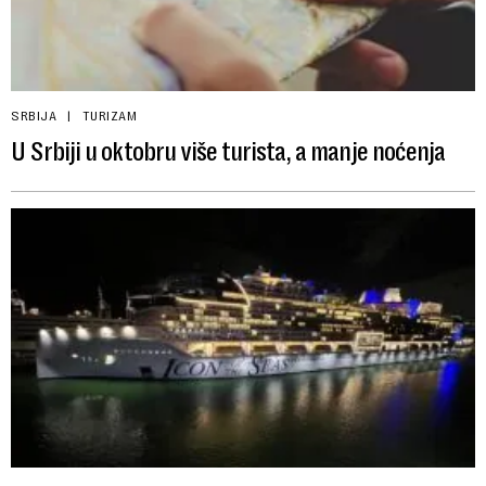
SRBIJA
TURIZAM
U Srbiji u oktobru više turista, a manje noćenja