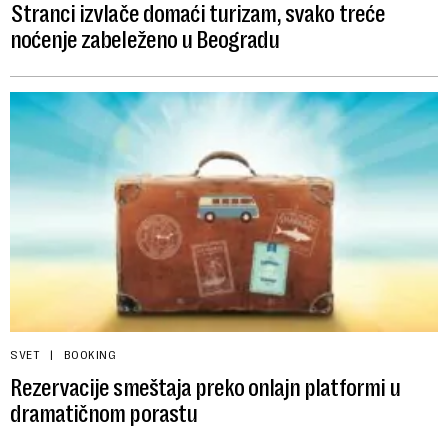
Stranci izvlače domaći turizam, svako treće
noćenje zabeleženo u Beogradu
SVET
BOOKING
Rezervacije smeštaja preko onlajn platformi u
dramatičnom porastu