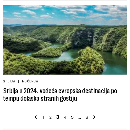
SRBIJA
NOĆENJA
Srbija u 2024. vodeća evropska destinacija po
tempu dolaska stranih gostiju
1
2
3
4
5
…
8