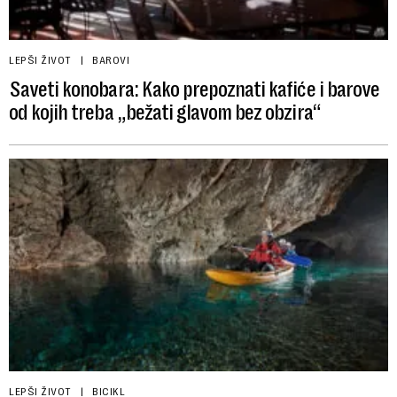
LEPŠI ŽIVOT
BAROVI
Saveti konobara: Kako prepoznati kafiće i barove
od kojih treba „bežati glavom bez obzira“
LEPŠI ŽIVOT
BICIKL