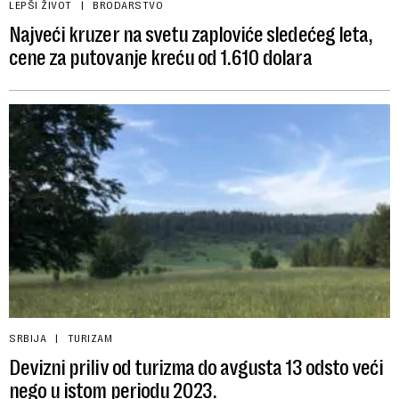
LEPŠI ŽIVOT
BRODARSTVO
Najveći kruzer na svetu zaploviće sledećeg leta,
cene za putovanje kreću od 1.610 dolara
SRBIJA
TURIZAM
Devizni priliv od turizma do avgusta 13 odsto veći
nego u istom periodu 2023.