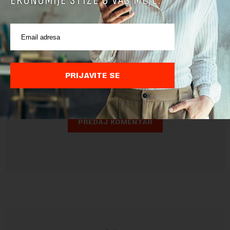
EKONOMIJE STIŽE U VAŠ MEJL.
Pre slanja komentara, molimo vas da se upoznate sa
pravilima komentarisanja i pravilima korišćenja sajta.
PRIJAVITE SE
Sajt je zaštićen pomocu reCaptcha i Google.
Google Politika
Privatnosti
i
Google Uslovi Korišćenja
su primenjeni.