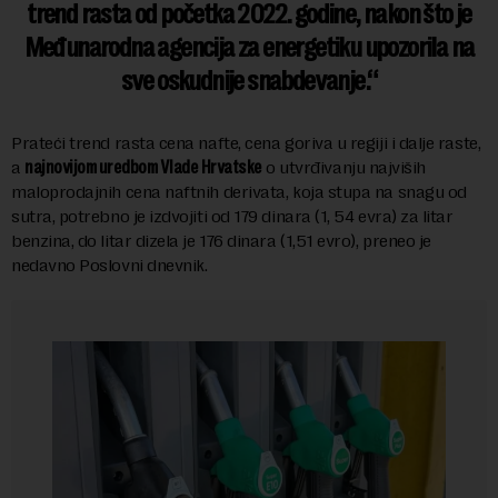
trend rasta od početka 2022. godine, nakon što je
Međunarodna agencija za energetiku upozorila na
sve oskudnije snabdevanje.
Prateći trend rasta cena nafte, cena goriva u regiji i dalje raste,
a
najnovijom uredbom Vlade Hrvatske
o utvrđivanju najviših
maloprodajnih cena naftnih derivata, koja stupa na snagu od
sutra, potrebno je izdvojiti od 179 dinara (1, 54 evra) za litar
benzina, do litar dizela je 176 dinara (1,51 evro), preneo je
nedavno Poslovni dnevnik.