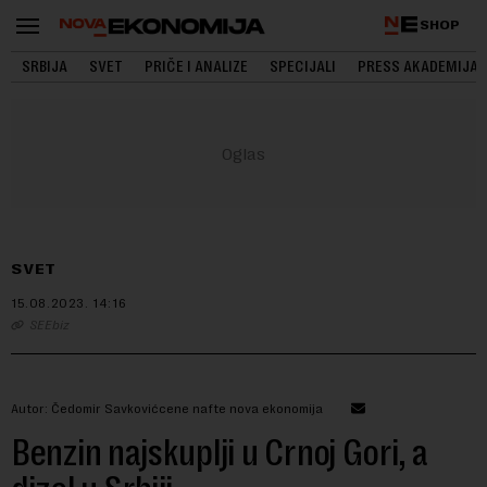
SHOP
SRBIJA
SVET
PRIČE I ANALIZE
SPECIJALI
PRESS AKADEMIJA
SVET
15.08.2023.
14:16
SEEbiz
Autor: Čedomir Savkovićcene nafte nova ekonomija
Benzin najskuplji u Crnoj Gori, a