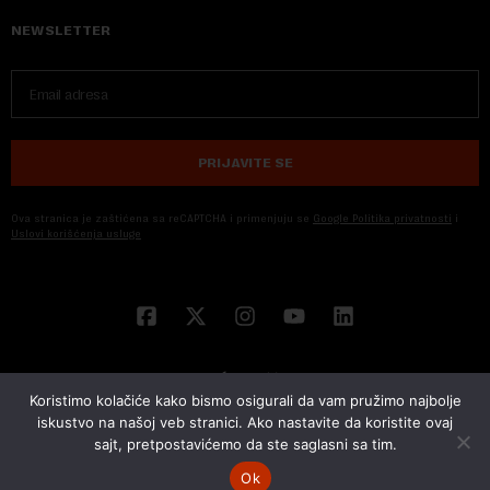
NEWSLETTER
PRIJAVITE SE
Ova stranica je zaštićena sa reCAPTCHA i primenjuju se
Google Politika privatnosti
i
Uslovi korišćenja usluge
Koristimo kolačiće kako bismo osigurali da vam pružimo najbolje
iskustvo na našoj veb stranici. Ako nastavite da koristite ovaj
sajt, pretpostavićemo da ste saglasni sa tim.
© 2026 NOVA EKONOMIJA | SVA PRAVA ZADŽANA | DEVELOPED BY
CUBES
Ok