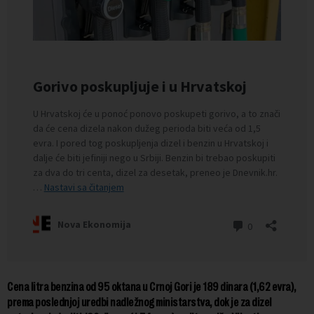
Cena litra benzina od 95 oktana u Crnoj Gori je 189 dinara (1,62 evra),
prema poslednjoj uredbi nadležnog ministarstva, dok je za dizel