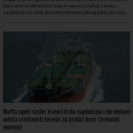
litara piva sa alkoholom i bila je najveći izvoznik u bloku,
saopštio je Eurostat povodom Međunarodnog dana piva koji
se obeležava danas. ...
Nafta opet raste: Iranci bi da naplaćuju i do sedam
odsto vrednosti tereta za prolaz kroz Ormuski
moreuz