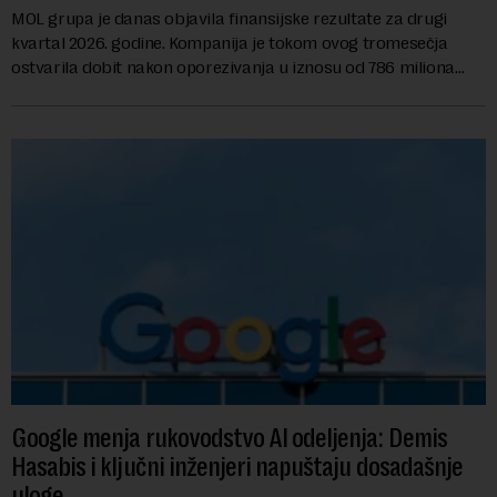
MOL grupa je danas objavila finansijske rezultate za drugi
kvartal 2026. godine. Kompanija je tokom ovog tromesečja
ostvarila dobit nakon oporezivanja u iznosu od 786 miliona
američkih dolara. Rezultatima su...
Google menja rukovodstvo AI odeljenja: Demis
Hasabis i ključni inženjeri napuštaju dosadašnje
uloge