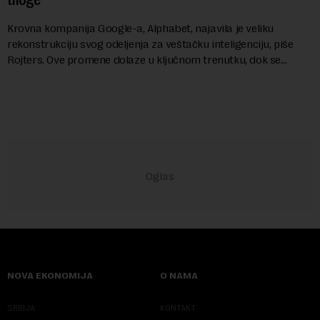
Krovna kompanija Google-a, Alphabet, najavila je veliku
rekonstrukciju svog odeljenja za veštačku inteligenciju, piše
Rojters. Ove promene dolaze u ključnom trenutku, dok se
kompanija suočava sa sve većim pr...
NOVA EKONOMIJA
O NAMA
SRBIJA
KONTAKT