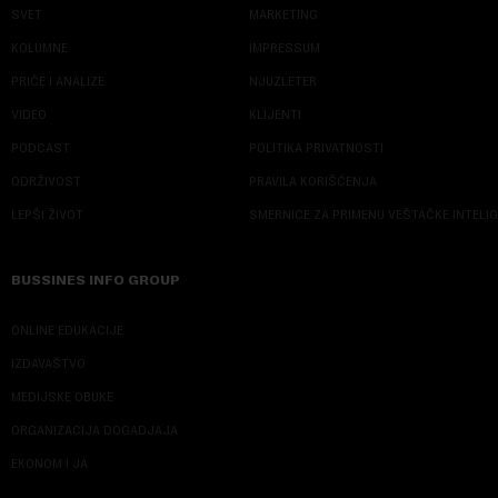
SVET
MARKETING
KOLUMNE
IMPRESSUM
PRIČE I ANALIZE
NJUZLETER
VIDEO
KLIJENTI
PODCAST
POLITIKA PRIVATNOSTI
ODRŽIVOST
PRAVILA KORIŠĆENJA
LEPŠI ŽIVOT
SMERNICE ZA PRIMENU VEŠTAČKE INTELI
BUSSINES INFO GROUP
ONLINE EDUKACIJE
IZDAVAŠTVO
MEDIJSKE OBUKE
ORGANIZACIJA DOGADJAJA
EKONOM I JA