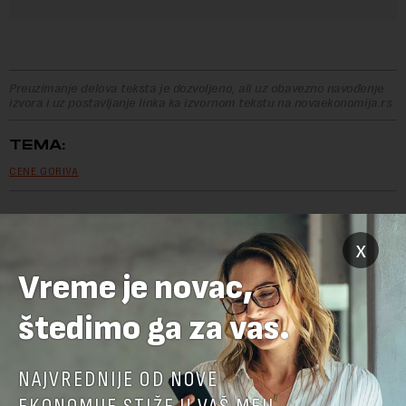
Preuzimanje delova teksta je dozvoljeno, ali uz obavezno navođenje
izvora i uz postavljanje linka ka izvornom tekstu na novaekonomija.rs
TEMA:
CENE GORIVA
x
OSTAVITE ODGOVOR
Vreme je novac,
štedimo ga za vas.
NAJVREDNIJE OD NOVE