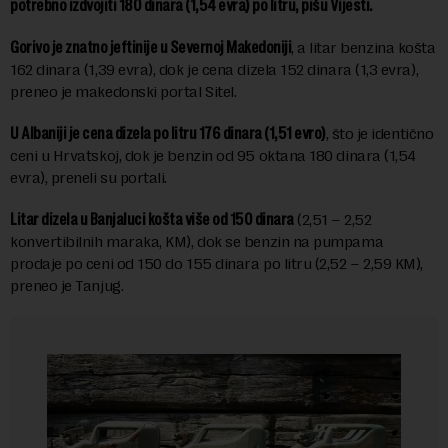
potrebno izdvojiti 180 dinara (1,54 evra) po litru, pišu Vijesti.
Gorivo je znatno jeftinije u Severnoj Makedoniji
, a litar benzina košta
162 dinara (1,39 evra), dok je cena dizela 152 dinara (1,3 evra),
preneo je makedonski portal Sitel.
U Albaniji je cena dizela po litru 176 dinara (1,51 evro)
, što je identično
ceni u Hrvatskoj, dok je benzin od 95 oktana 180 dinara (1,54
evra), preneli su portali.
Litar dizela u Banjaluci košta više od 150 dinara
(2,51 – 2,52
konvertibilnih maraka, KM), dok se benzin na pumpama
prodaje po ceni od 150 do 155 dinara po litru (2,52 – 2,59 KM),
preneo je Tanjug.