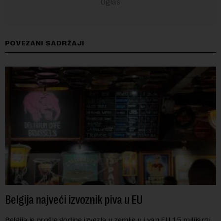
POVEZANI SADRŽAJI
Belgija najveći izvoznik piva u EU
Belgija je prošle godine izvezla u zemlje u i van EU 1,5 milijardi