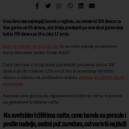
Crna Gora ima najskuplji benzin u regionu, sa cenom od 189 dinara za
litar goriva od 95 oktana, dok Srbija prednjači po ceni dizel goriva koje
košta 199 dinara po litru (oko 1,7 evra).
Kako je preneo portal SEEbiz
, to su cene prema prosečnom
kursu Narodne banke Srbije (NBS).
Cena benzina u Srbiji posle poslednjih promena iznosi 186
dinara po litru (skoro 1,59 evra), što je povećanje od četiri
dinara u odnosu na prethodnu nedelju,
prenela je u petak Nova
ekonomija
.
Rastuće cene goriva na regionalnim tržištima odraz trendova
na globalnim tržištima nafte.
Na svetskim tržištima nafte, cene barela su porasle i
prošle nedelje, sedmi put zaredom, ostvarivši najduži