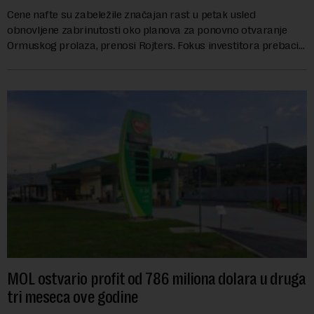
Cene nafte su zabeležile značajan rast u petak usled
obnovljene zabrinutosti oko planova za ponovno otvaranje
Ormuskog prolaza, prenosi Rojters. Fokus investitora prebacio
se na predloge Irana i Omana koji b...
MOL ostvario profit od 786 miliona dolara u druga
tri meseca ove godine