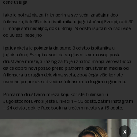
cene usluga.
Iako je potražnja za frilenserima sve veća, značajan deo
frilensera, čak 65 odsto ispitanika u jugoistočnoj Evropi, radi 30
ili manje sati nedeljno, dok u Srbiji 29 odsto ispitanika radi više
od 30 sati nedeljno.
Ipak, anketa je pokazala da samo 8 odstto ispitanika u
jugoistočnoj Evropi navodi da su glavni izvor novog posla
društvene mreže, a razlog za to je i znatno manja verovatnoća
da će dobiti novi posao preko platformi društvenih medija od
frilensera u drugim delovima sveta, zbog čega više koriste
usmene preporuke od većine frilensera u drugim regionima.
Primarna društvena mreža koju koriste frilenseri u
Jugoistočnoj Evropi jeste Linkedin – 33 odsto, zatim Instagram
– 24 odsto , dok je Facebook na trećem mestu sa 15 odsto.
U Srbiji je nedavno usvojen nov način za oporezivanje radnika
na internetu, odnosno frilensera prema kome postoje dva
x
modela za određivanje te obaveze prema državi.