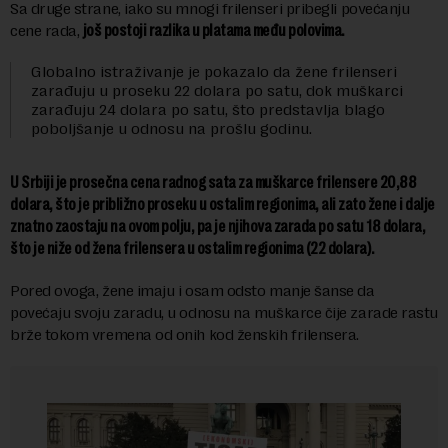
Sa druge strane, iako su mnogi frilenseri pribegli povećanju
cene rada,
još postoji razlika u platama među polovima.
Globalno istraživanje je pokazalo da žene frilenseri
zarađuju u proseku 22 dolara po satu, dok muškarci
zarađuju 24 dolara po satu, što predstavlja blago
poboljšanje u odnosu na prošlu godinu.
U Srbiji je prosečna cena radnog sata za muškarce frilensere 20,88
dolara, što je približno proseku u ostalim regionima, ali zato žene i dalje
znatno zaostaju na ovom polju, pa je njihova zarada po satu 18 dolara,
što je niže od žena frilensera u ostalim regionima (22 dolara).
Pored ovoga, žene imaju i osam odsto manje šanse da
povećaju svoju zaradu, u odnosu na muškarce čije zarade rastu
brže tokom vremena od onih kod ženskih frilensera.