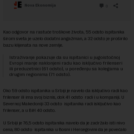
Kao odgovor na rastuće troškove života, 55 odsto ispitanika
širom sveta je uzelo dodatni angažman, a 32 odsto je proširilo
bazu klijenata na nove zemlje.
Istraživanje pokazuje da su ispitanici u jugoistočnoj
Evropi manje naklonjeni radu kao isključivo frilenseri
ili preduzetnici (61 odsto), u poređenju sa kolegama u
drugim regionima (71 odsto).
Oko 59 odsto ispitanika u Srbiji je navelo da isključivo radi kao
frilenser ili ima svoj biznis, dok 41 odsto radi i u kompaniji. U
Severnoj Makedoniji 33 odsto ispitanika radi isključivo kao
frilenser, a u BiH 40 odsto.
U Srbiji je 76,5 odsto ispitanika navelo da je zadržalo isti nivo
cena, 80 odsto ispitanika u Bosni i Hercegovini da je povećalo