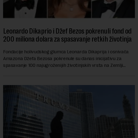
Leonardo Dikaprio i Džef Bezos pokrenuli fond od
200 miliona dolara za spasavanje retkih životinja
Fondacije holivudskog glumca Leonarda Dikaprija i osnivača
Amazona Džefa Bezosa pokrenule su danas inicijativu za
spasavanje 100 najugroženijih životinjskih vrsta na Zemlji
vrednu 200 miliona dolara.Fond...