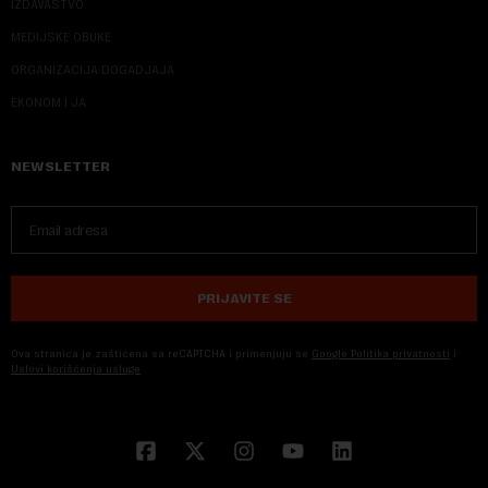
IZDAVAŠTVO
MEDIJSKE OBUKE
ORGANIZACIJA DOGADJAJA
EKONOM I JA
NEWSLETTER
PRIJAVITE SE
Ova stranica je zaštićena sa reCAPTCHA i primenjuju se
Google Politika privatnosti
i
Uslovi korišćenja usluge