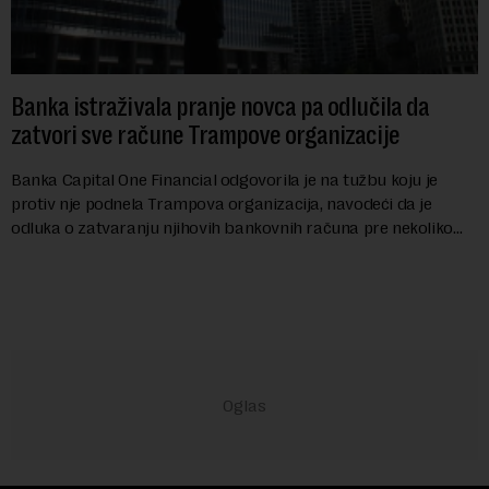
Banka istraživala pranje novca pa odlučila da
zatvori sve račune Trampove organizacije
Banka Capital One Financial odgovorila je na tužbu koju je
protiv nje podnela Trampova organizacija, navodeći da je
odluka o zatvaranju njihovih bankovnih računa pre nekoliko
godina doneta isključivo nakon d...