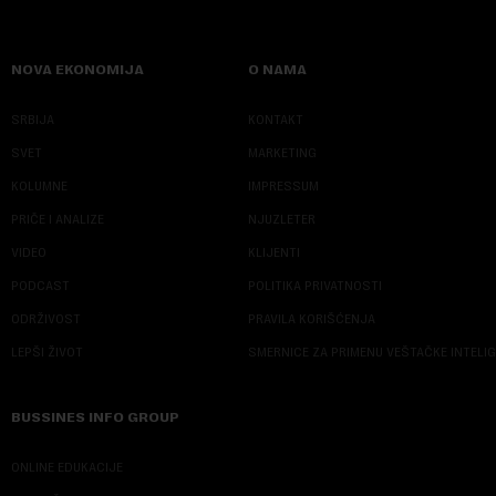
NOVA EKONOMIJA
O NAMA
SRBIJA
KONTAKT
SVET
MARKETING
KOLUMNE
IMPRESSUM
PRIČE I ANALIZE
NJUZLETER
VIDEO
KLIJENTI
PODCAST
POLITIKA PRIVATNOSTI
ODRŽIVOST
PRAVILA KORIŠĆENJA
LEPŠI ŽIVOT
SMERNICE ZA PRIMENU VEŠTAČKE INTELI
BUSSINES INFO GROUP
ONLINE EDUKACIJE