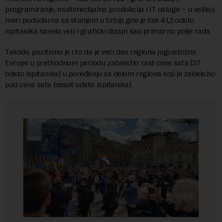
programiranje, multimedijalna produkcija i IT usluge – u velikoj
meri podudarna sa stanjem u Srbiji, gde je čak 41,2 odsto
ispitanika navelo veb i grafički dizajn kao primarno polje rada.
Takođe, pozitivno je i to da je veći deo regiona jugoistočne
Evrope u prethodnom periodu zabeležio rast cene sata (37
odsto ispitanika) u poređenju sa delom regiona koji je zabeležio
pad cene sata (deset odsto ispitanika).