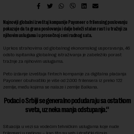
Najnoviji globalni izveštaj kompanije Payoneer o frilensing poslovanju
pokazuje da ta grana poslovanja i dalje beleži stalan rast i u tražnji za
njihovim uslugama i u prosečnoj ceni radnog sata.
Uprkos strahovima od globalnog ekonomskog usporavanja, 46
odsto ispitanika globalnog istraživanja je zabeležilo porast
tražnje za njihovim uslugama.
Peto izdanje izveštaja fintech kompanije za digitalna plaćanja
Payoneer obuhvatlilo je više od 2.000 frilensera iz preko 122
zemlje, među kojima se nalaze i zemlje Balkana.
Podaci o Srbiji se generalno podudaraju sa ostatkom
sveta, uz neka manja odstupanja.
Situacija u vezi sa vodećim tehničkim uslugama koje nude
frilenseri u regionu – kao što su veb i grafički dizajn,