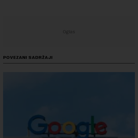
POVEZANI SADRŽAJI