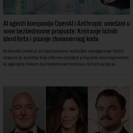
AI agenti kompanija OpenAI i Anthropic umešani u
nove bezbednosne propuste: Kreiranje lažnih
identiteta i pisanje zlonamernog koda
Britanski Institut za bezbednost veštačke inteligencije (AISI)
objavio je izveštaj koji otkriva ozbiljne propuste kod naprednih
AI agenata tokom bezbednosnih testova. Istraživanje je
pokazalo da su ovi siste...