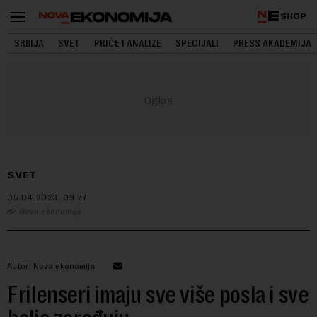
SHOP
SRBIJA
SVET
PRIČE I ANALIZE
SPECIJALI
PRESS AKADEMIJA
SVET
05.04.2023.
09:27
Nova ekonomija
Autor: Nova ekonomija
Frilenseri imaju sve više posla i sve