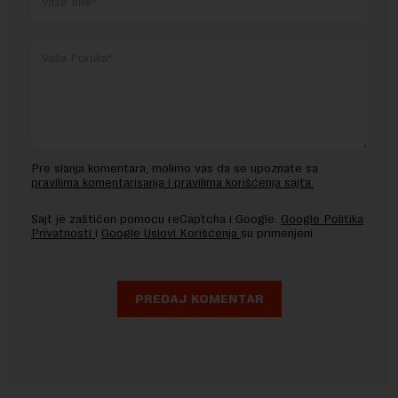
Pre slanja komentara, molimo vas da se upoznate sa
pravilima komentarisanja i pravilima korišćenja sajta.
Sajt je zaštićen pomocu reCaptcha i Google.
Google Politika
Privatnosti
i
Google Uslovi Korišćenja
su primenjeni.