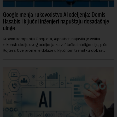
Google menja rukovodstvo AI odeljenja: Demis
Hasabis i ključni inženjeri napuštaju dosadašnje
uloge
Krovna kompanija Google-a, Alphabet, najavila je veliku
rekonstrukciju svog odeljenja za veštačku inteligenciju, piše
Rojters. Ove promene dolaze u ključnom trenutku, dok se
kompanija suočava sa sve većim pr...