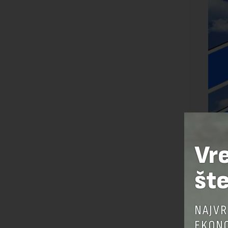
Vr
šte
NAJVR
EKONO