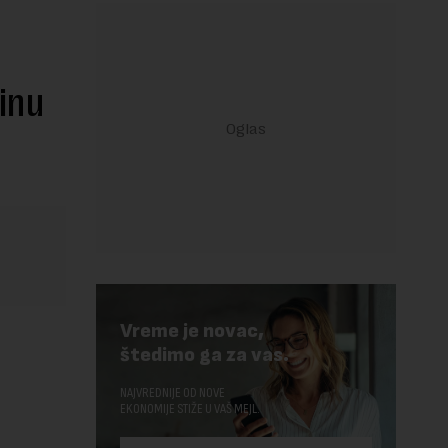
inu
Vreme je novac,
štedimo ga za vas.
NAJVREDNIJE OD NOVE
EKONOMIJE STIŽE U VAŠ MEJL.