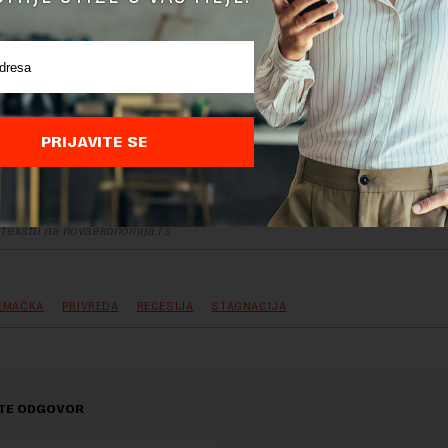
PRIJAVITE SE
delova teksta je dozvoljeno, ali uz obavezno navođenje izvora i uz postavl
 tekstu na novaekonomija.rs
EMAČKA
PRIVREDA
RECESIJA
STAGNACIJA
TE ODGOVOR