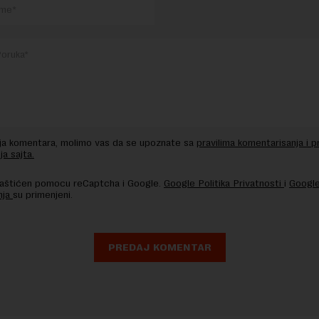
nja komentara, molimo vas da se upoznate sa
pravilima komentarisanja i p
ja sajta.
 zaštićen pomocu reCaptcha i Google.
Google Politika Privatnosti
i
Google
nja
su primenjeni.