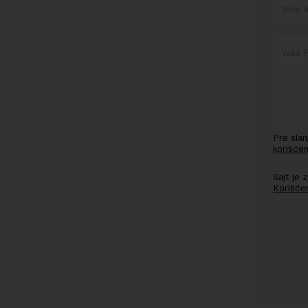
Pre sla
korišćen
Sajt je
Korišće