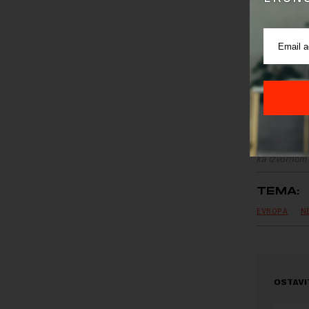
Preuzimanje 
ka izvornom
TEMA:
EVROPA
N
OSTAVI