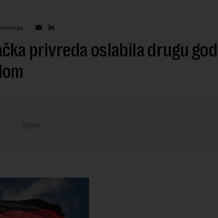
Ekonomija
ka privreda oslabila drugu god
dom