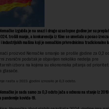
emačke izgubila je na snazi i druge uzastopne godine jer su prepla
024. trošili manje, a konkurencija iz Kine se umešala u posao izvoza
i industrijskih mašina koji je nemačkim privrednicima tradicionalno l
aći proizvod Nemačke smanjio se prošle godine za 0,2 ods
rni zvanični podatak je objavljen nekoliko nedelja pre
arnih izbora na kojima su ekonomska pitanja od priorite
a glasače.
je rasta u 2023. godini iznosilo je 0,3 odsto.
emačke je sada samo za 0,3 odsto jača u odnosu na stanje iz 2019.
ja pandemije kovida-19.
 šire, Nemačka zbog slabih rezultata 2024. godine ima najl