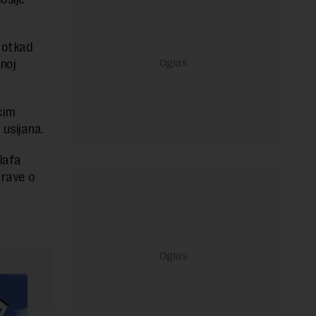
 otkad
noj
ćim
usijana.
lafa
prave o