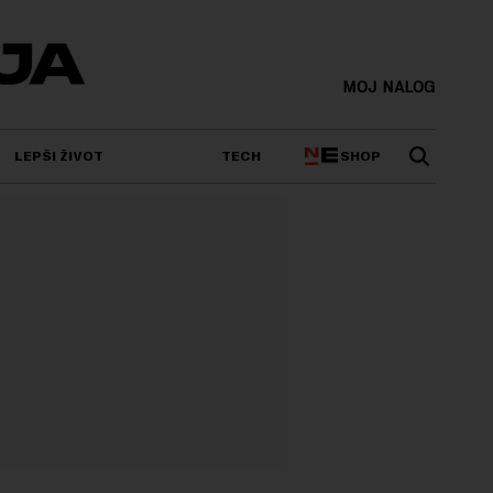
MOJ NALOG
SHOP
LEPŠI ŽIVOT
TECH