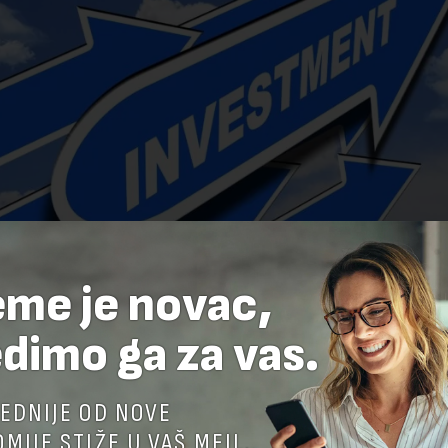
eme je novac,
dimo ga za vas.
EDNIJE OD NOVE
MIJE STIŽE U VAŠ MEJL.