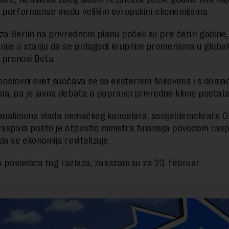
e performanse među velikim evropskim ekonomijama.
za Berlin na privrednom planu počeli su pre četiri godine,
ije u stanju da se prilagodi krupnim promenama u global
, prenosi Beta.
oslovni svet suočava se sa eksternim šokovima i s doma
a, pa je javna debata o popravci privredne klime postala 
koaliciona vlada nemačkog kancelara, socijaldemokrate O
raspala pošto je otpustio ministra finansija povodom ras
da se ekonomija revitalizuje.
o posledica tog razlaza, zakazani su za 23. februar.