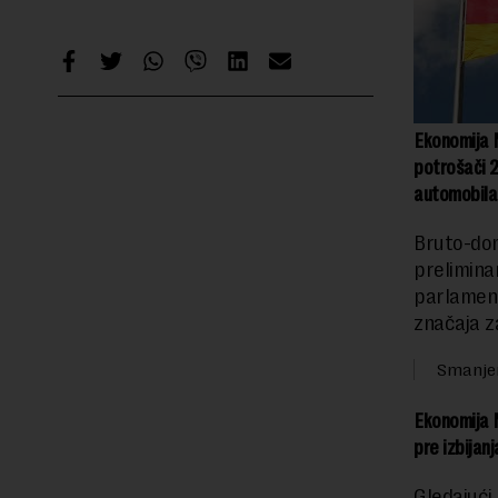
Ekonomija N
potrošači 2
automobila 
Bruto-dom
prelimina
parlament
značaja z
Smanjen
Ekonomija N
pre izbijan
Gledajući