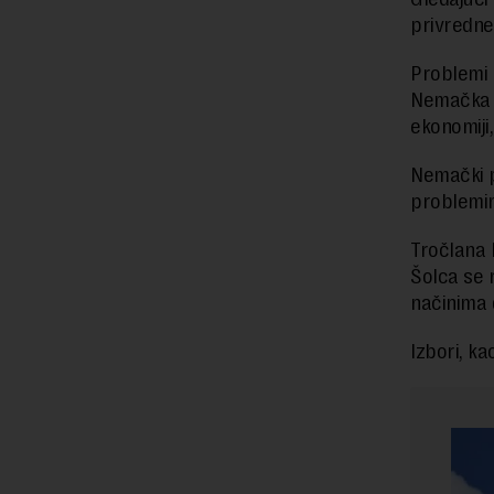
privredn
Problemi 
Nemačka n
ekonomiji
Nemački p
problemim
Tročlana 
Šolca se 
načinima 
Izbori, ka