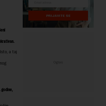
PRIJAVITE SE
šeni
ukrativan.
to, a taj
tnog
 godine,
ošije