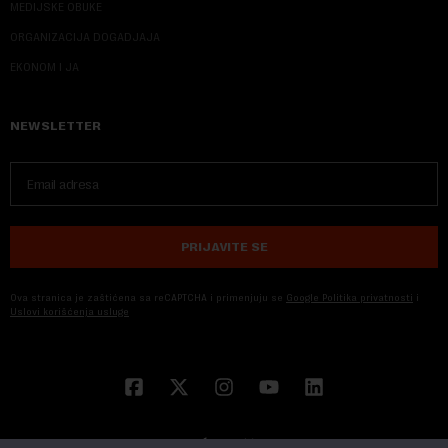
MEDIJSKE OBUKE
ORGANIZACIJA DOGADJAJA
EKONOM I JA
NEWSLETTER
PRIJAVITE SE
Ova stranica je zaštićena sa reCAPTCHA i primenjuju se
Google Politika privatnosti
i
Uslovi korišćenja usluge