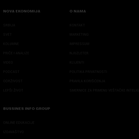
NOVA EKONOMIJA
O NAMA
SRBIJA
KONTAKT
SVET
MARKETING
KOLUMNE
IMPRESSUM
PRIČE I ANALIZE
NJUZLETER
VIDEO
KLIJENTI
PODCAST
POLITIKA PRIVATNOSTI
ODRŽIVOST
PRAVILA KORIŠĆENJA
LEPŠI ŽIVOT
SMERNICE ZA PRIMENU VEŠTAČKE INTELI
BUSSINES INFO GROUP
ONLINE EDUKACIJE
IZDAVAŠTVO