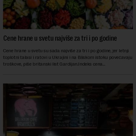
Cene hrane u svetu najviše za tri i po godine
Cene hrane u svetu su sada najviše za tri i po godine, jer letnji
toplotni talasi i ratovi u Ukrajini i na Bliskom istoku povećavaju
troškove, piše britanski list Gardijan.Indeks cena
prehrambenih proiz...