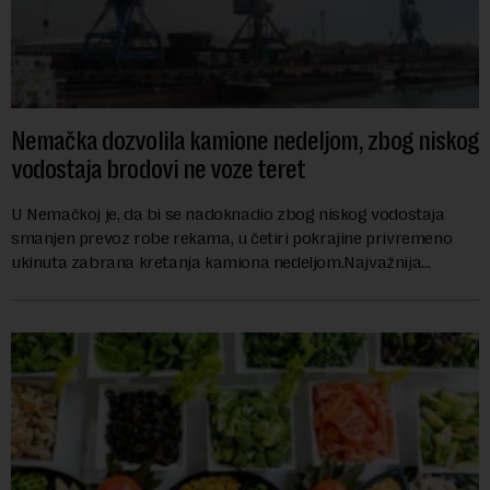
Nemačka dozvolila kamione nedeljom, zbog niskog
vodostaja brodovi ne voze teret
U Nemačkoj je, da bi se nadoknadio zbog niskog vodostaja
smanjen prevoz robe rekama, u četiri pokrajine privremeno
ukinuta zabrana kretanja kamiona nedeljom.Najvažnija
nemačka reka Rajna ima najniži vodo...