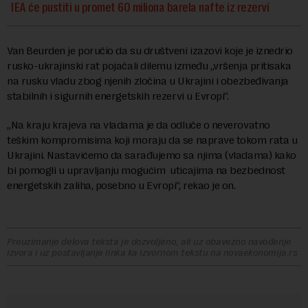
IEA će pustiti u promet 60 miliona barela nafte iz rezervi
Van Beurden je poručio da su društveni izazovi koje je iznedrio
rusko-ukrajinski rat pojačali dilemu između „vršenja pritisaka
na rusku vladu zbog njenih zločina u Ukrajini i obezbeđivanja
stabilnih i sigurnih energetskih rezervi u Evropi“.
„Na kraju krajeva na vladama je da odluče o neverovatno
teškim kompromisima koji moraju da se naprave tokom rata u
Ukrajini. Nastavićemo da sarađujemo sa njima (vladama) kako
bi pomogli u upravljanju mogućim uticajima na bezbednost
energetskih zaliha, posebno u Evropi“, rekao je on.
Preuzimanje delova teksta je dozvoljeno, ali uz obavezno navođenje
izvora i uz postavljanje linka ka izvornom tekstu na novaekonomija.rs