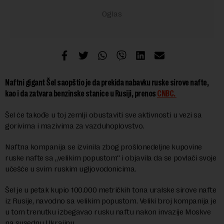
Naftni gigant Šel saopštio je da prekida nabavku ruske sirove nafte,
kao i da zatvara benzinske stanice u Rusiji, prenos
CNBC.
Šel će takođe u toj zemlji obustaviti sve aktivnosti u vezi sa
gorivima i mazivima za vazduhoplovstvo.
Naftna kompanija se izvinila zbog prošlonedeljne kupovine
ruske nafte sa „velikim popustom“ i objavila da se povlači svoje
učešće u svim ruskim ugljovodonicima.
Šel je u petak kupio 100.000 metričkih tona uralske sirove nafte
iz Rusije, navodno sa velikim popustom. Veliki broj kompanija je
u tom trenutku izbegavao rusku naftu nakon invazije Moskve
na susednu Ukrajinu.