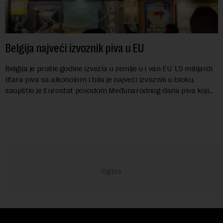
Belgija najveći izvoznik piva u EU
Belgija je prošle godine izvezla u zemlje u i van EU 1,5 milijardi
litara piva sa alkoholom i bila je najveći izvoznik u bloku,
saopštio je Eurostat povodom Međunarodnog dana piva koji
se obeležava danas. ...