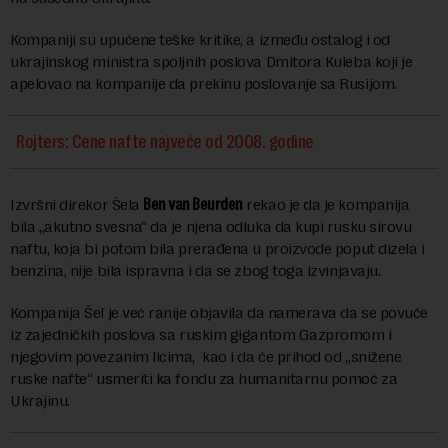
Kompaniji su upućene teške kritike, a između ostalog i od
ukrajinskog ministra spoljnih poslova Dmitora Kuleba koji je
apelovao na kompanije da prekinu poslovanje sa Rusijom.
Rojters: Cene nafte najveće od 2008. godine
Izvršni direkor Šela
Ben van Beurden
rekao je da je kompanija
bila „akutno svesna“ da je njena odluka da kupi rusku sirovu
naftu, koja bi potom bila prerađena u proizvode poput dizela i
benzina, nije bila ispravna i da se zbog toga izvinjavaju.
Kompanija Šel je već ranije objavila da namerava da se povuče
iz zajedničkih poslova sa ruskim gigantom Gazpromom i
njegovim povezanim licima, kao i da će prihod od „snižene
ruske nafte“ usmeriti ka fondu za humanitarnu pomoć za
Ukrajinu.