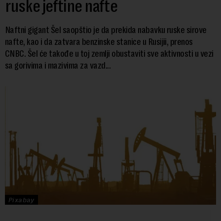
ruske jeftine nafte
Naftni gigant Šel saopštio je da prekida nabavku ruske sirove
nafte, kao i da zatvara benzinske stanice u Rusijii, prenos
CNBC. Šel će takođe u toj zemlji obustaviti sve aktivnosti u vezi
sa gorivima i mazivima za vazd...
Pixabay