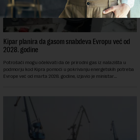
Kipar planira da gasom snabdeva Evropu već od
2028. godine
Potrošači mogu očekivati da će prirodni gas iz nalazišta u
podmorju kod Kipra pomoći u pokrivanju energetskih potreba
Evrope već od marta 2028. godine, izjavio je ministar
energetike te ostrvske zemlje Ma...