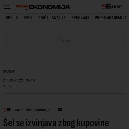
SHOP
SRBIJA
SVET
PRIČE I ANALIZE
SPECIJALI
PRESS AKADEMIJA
SVET
08.03.2022.
13:46
CNBC
Autor: Nova Ekonomija
Šel se izvinjava zbog kupovine