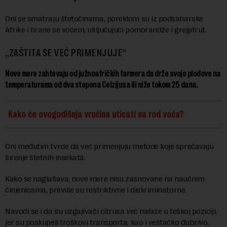
Oni se smatraju štetočinama, poreklom su iz podsaharske
Afrike i hrane se voćem, uključujući pomorandže i grejpfrut.
„ZAŠTITA SE VEĆ PRIMENJUJE“
Nove mere zahtevaju od južnoafričkih farmera da drže svoje plodove na
temperaturama od dva stepena Celzijusa ili niže tokom 25 dana.
Kako će ovogodišnja vrućina uticati na rod voća?
Oni međutim tvrde da već primenjuju metode koje sprečavaju
širenje štetnih insekata.
Kako se naglašava, nove mere nisu zasnovane na naučnim
činjenicama, previše su restriktivne i diskriminatorne.
Navodi se i da su uzgajivači citrusa već nalaze u teškoj poziciji,
jer su poskupeli troškovi transporta, kao i veštačko đubrivo.