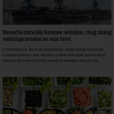
Nemačka dozvolila kamione nedeljom, zbog niskog
vodostaja brodovi ne voze teret
U Nemačkoj je, da bi se nadoknadio zbog niskog vodostaja
smanjen prevoz robe rekama, u četiri pokrajine privremeno
ukinuta zabrana kretanja kamiona nedeljom.Najvažnija
nemačka reka Rajna ima najniži vodo...