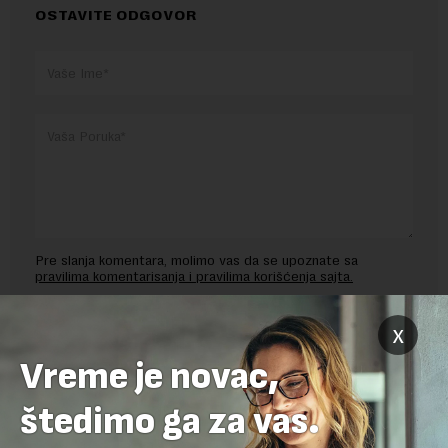
OSTAVITE ODGOVOR
Pre slanja komentara, molimo vas da se upoznate sa
pravilima komentarisanja i pravilima korišćenja sajta.
Sajt je zaštićen pomocu reCaptcha i Google.
Google Politika
x
Privatnosti
i
Google Uslovi Korišćenja
su primenjeni.
Vreme je novac,
štedimo ga za vas.