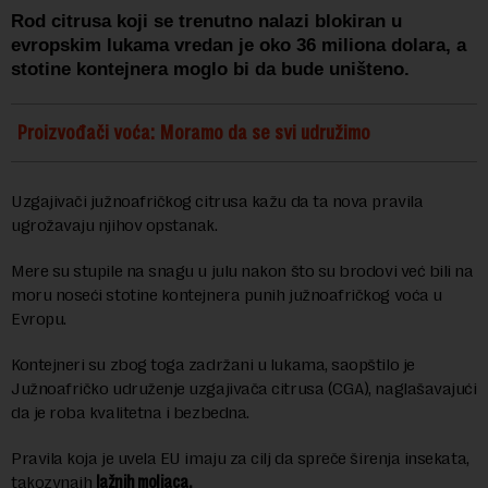
Rod citrusa koji se trenutno nalazi blokiran u
evropskim lukama vredan je oko 36 miliona dolara, a
stotine kontejnera moglo bi da bude uništeno.
Proizvođači voća: Moramo da se svi udružimo
Uzgajivači južnoafričkog citrusa kažu da ta nova pravila
ugrožavaju njihov opstanak.
Mere su stupile na snagu u julu nakon što su brodovi već bili na
moru noseći stotine kontejnera punih južnoafričkog voća u
Evropu.
Kontejneri su zbog toga zadržani u lukama, saopštilo je
Južnoafričko udruženje uzgajivača citrusa (CGA), naglašavajući
da je roba kvalitetna i bezbedna.
Pravila koja je uvela EU imaju za cilj da spreče širenja insekata,
takozvnaih
lažnih moljaca.