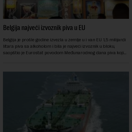
Belgija najveći izvoznik piva u EU
Belgija je prošle godine izvezla u zemlje u i van EU 1,5 milijardi
litara piva sa alkoholom i bila je najveći izvoznik u bloku,
saopštio je Eurostat povodom Međunarodnog dana piva koji
se obeležava danas. ...