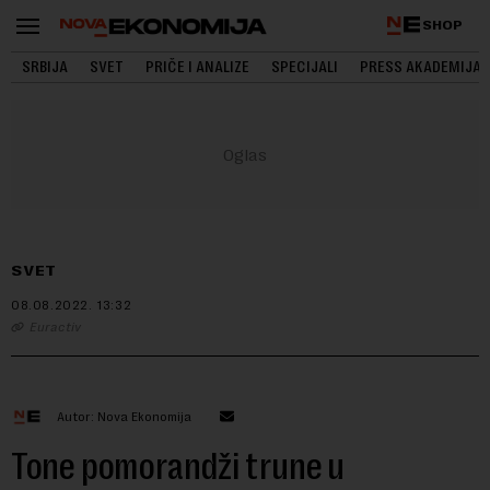
SHOP
SRBIJA
SVET
PRIČE I ANALIZE
SPECIJALI
PRESS AKADEMIJA
SVET
08.08.2022.
13:32
Euractiv
Autor: Nova Ekonomija
Tone pomorandži trune u