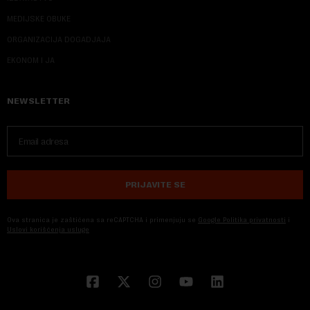
MEDIJSKE OBUKE
ORGANIZACIJA DOGADJAJA
EKONOM I JA
NEWSLETTER
PRIJAVITE SE
Ova stranica je zaštićena sa reCAPTCHA i primenjuju se
Google Politika privatnosti
i
Uslovi korišćenja usluge