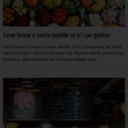
Cene hrane u svetu najviše za tri i po godine
Cene hrane u svetu su sada najviše za tri i po godine, jer letnji
toplotni talasi i ratovi u Ukrajini i na Bliskom istoku povećavaju
troškove, piše britanski list Gardijan.Indeks cena
prehrambenih proiz...