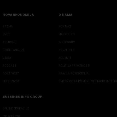
NOVA EKONOMIJA
O NAMA
SRBIJA
KONTAKT
SVET
MARKETING
KOLUMNE
IMPRESSUM
PRIČE I ANALIZE
NJUZLETER
VIDEO
KLIJENTI
PODCAST
POLITIKA PRIVATNOSTI
ODRŽIVOST
PRAVILA KORIŠĆENJA
LEPŠI ŽIVOT
SMERNICE ZA PRIMENU VEŠTAČKE INTELI
BUSSINES INFO GROUP
ONLINE EDUKACIJE
IZDAVAŠTVO