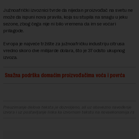
Južnoafrički izvoznici tvrde da nijedan proizvođač na svetu ne
može da ispuni nova pravila, koja su stupila na snagu u jeku
sezone, zbog čega nije ni bilo vremena da im se voćari
prilagode.
Evropa je najveće tržište za južnoafričku industriju citrusa
vredno skoro dve milijarde dolara, što je 37 odsto ukupnog
izvoza.
Snažna podrška domaćim proizvođačima voća i povrća
Preuzimanje delova teksta je dozvoljeno, ali uz obavezno navođenje
izvora i uz postavljanje linka ka izvornom tekstu na novaekonomija.rs