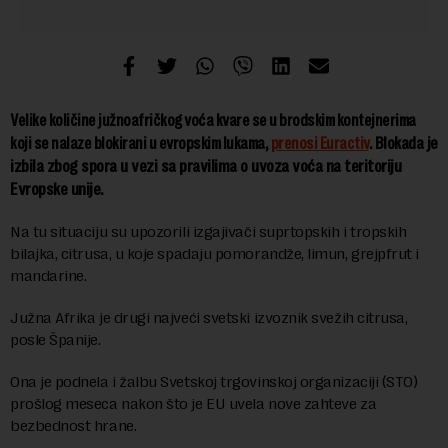
Velike količine južnoafričkog voća kvare se u brodskim kontejnerima
Blokada je
koji se nalaze blokirani u evropskim lukama,
prenosi Euractiv
.
izbila zbog spora u vezi sa pravilima o uvoza voća na teritoriju
Evropske unije.
Na tu situaciju su upozorili izgajivači suprtopskih i tropskih
bilajka, citrusa, u koje spadaju pomorandže, limun, grejpfrut i
mandarine.
Južna Afrika je drugi najveći svetski izvoznik svežih citrusa,
posle Španije.
Ona je podnela i žalbu Svetskoj trgovinskoj organizaciji (STO)
prošlog meseca nakon što je EU uvela nove zahteve za
bezbednost hrane.