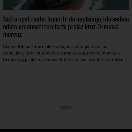
Nafta opet raste: Iranci bi da naplaćuju i do sedam
odsto vrednosti tereta za prolaz kroz Ormuski
moreuz
Cene nafte su zabeležile značajan rast u petak usled
obnovljene zabrinutosti oko planova za ponovno otvaranje
Ormuskog prolaza, prenosi Rojters. Fokus investitora prebacio
se na predloge Irana i Omana koji b...