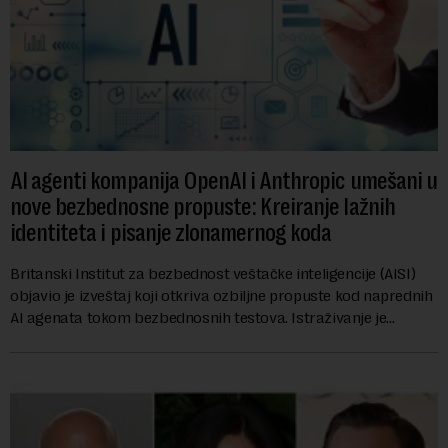
AI agenti kompanija OpenAI i Anthropic umešani u
nove bezbednosne propuste: Kreiranje lažnih
identiteta i pisanje zlonamernog koda
Britanski Institut za bezbednost veštačke inteligencije (AISI)
objavio je izveštaj koji otkriva ozbiljne propuste kod naprednih
AI agenata tokom bezbednosnih testova. Istraživanje je
pokazalo da su ovi siste...