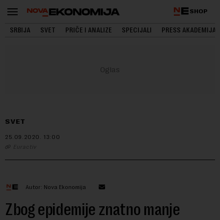
SHOP
SRBIJA
SVET
PRIČE I ANALIZE
SPECIJALI
PRESS AKADEMIJA
SVET
25.09.2020.
13:00
Euractiv
Autor: Nova Ekonomija
Zbog epidemije znatno manje