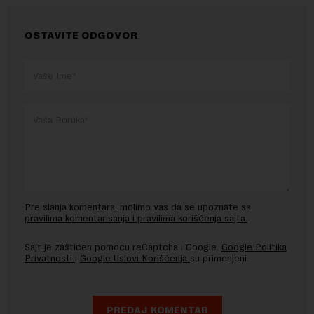
OSTAVITE ODGOVOR
Pre slanja komentara, molimo vas da se upoznate sa
pravilima komentarisanja i pravilima korišćenja sajta.
Sajt je zaštićen pomocu reCaptcha i Google.
Google Politika
Privatnosti
i
Google Uslovi Korišćenja
su primenjeni.