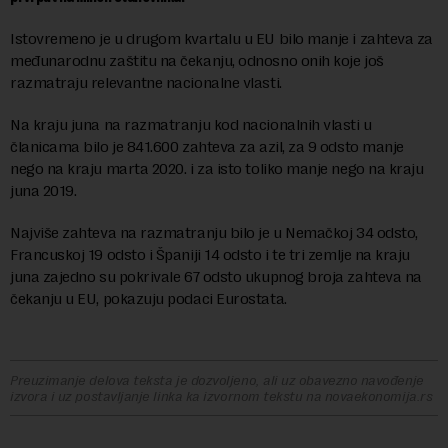
Istovremeno je u drugom kvartalu u EU bilo manje i zahteva za
međunarodnu zaštitu na čekanju, odnosno onih koje još
razmatraju relevantne nacionalne vlasti.
Na kraju juna na razmatranju kod nacionalnih vlasti u
članicama bilo je 841.600 zahteva za azil, za 9 odsto manje
nego na kraju marta 2020. i za isto toliko manje nego na kraju
juna 2019.
Najviše zahteva na razmatranju bilo je u Nemačkoj 34 odsto,
Francuskoj 19 odsto i Španiji 14 odsto i te tri zemlje na kraju
juna zajedno su pokrivale 67 odsto ukupnog broja zahteva na
čekanju u EU, pokazuju podaci Eurostata.
Preuzimanje delova teksta je dozvoljeno, ali uz obavezno navođenje
izvora i uz postavljanje linka ka izvornom tekstu na novaekonomija.rs