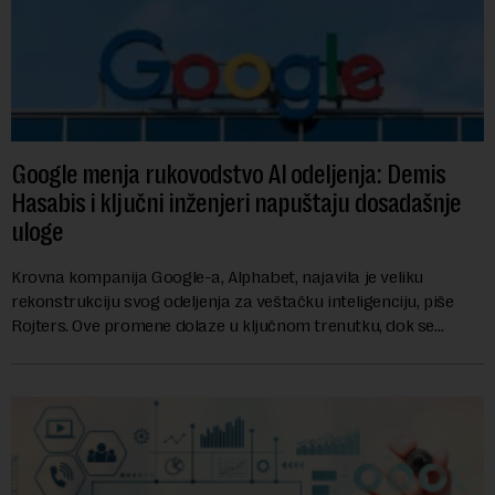
Google menja rukovodstvo AI odeljenja: Demis
Hasabis i ključni inženjeri napuštaju dosadašnje
uloge
Krovna kompanija Google-a, Alphabet, najavila je veliku
rekonstrukciju svog odeljenja za veštačku inteligenciju, piše
Rojters. Ove promene dolaze u ključnom trenutku, dok se
kompanija suočava sa sve većim pr...