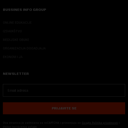
BUSSINES INFO GROUP
ONLINE EDUKACIJE
IZDAVAŠTVO
MEDIJSKE OBUKE
ORGANIZACIJA DOGADJAJA
EKONOM I JA
NEWSLETTER
PRIJAVITE SE
Ova stranica je zaštićena sa reCAPTCHA i primenjuju se
Google Politika privatnosti
i
Uslovi korišćenja usluge