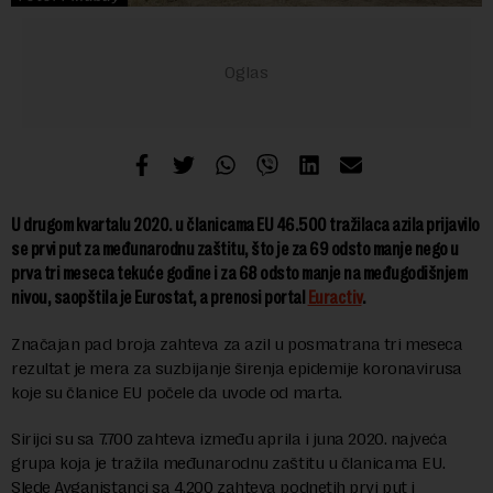
U drugom kvartalu 2020. u članicama EU 46.500 tražilaca azila prijavilo
se prvi put za međunarodnu zaštitu, što je za 69 odsto manje nego u
prva tri meseca tekuće godine i za 68 odsto manje na međugodišnjem
nivou, saopštila je Eurostat, a prenosi portal
Euractiv
.
Značajan pad broja zahteva za azil u posmatrana tri meseca
rezultat je mera za suzbijanje širenja epidemije koronavirusa
koje su članice EU počele da uvode od marta.
Sirijci su sa 7.700 zahteva između aprila i juna 2020. najveća
grupa koja je tražila međunarodnu zaštitu u članicama EU.
Slede Avganistanci sa 4.200 zahteva podnetih prvi put i