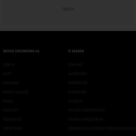
NOVA EKONOMIJA
O NAMA
SRBIJA
KONTAKT
SVET
MARKETING
KOLUMNE
IMPRESSUM
PRIČE I ANALIZE
NJUZLETER
VIDEO
KLIJENTI
PODCAST
POLITIKA PRIVATNOSTI
ODRŽIVOST
PRAVILA KORIŠĆENJA
LEPŠI ŽIVOT
SMERNICE ZA PRIMENU VEŠTAČKE INTELI