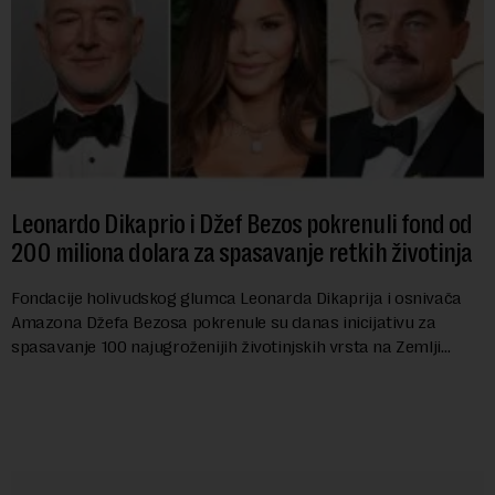
Leonardo Dikaprio i Džef Bezos pokrenuli fond od
200 miliona dolara za spasavanje retkih životinja
Fondacije holivudskog glumca Leonarda Dikaprija i osnivača
Amazona Džefa Bezosa pokrenule su danas inicijativu za
spasavanje 100 najugroženijih životinjskih vrsta na Zemlji
vrednu 200 miliona dolara.Fond...