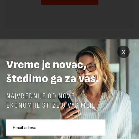
x
Vreme je novac,
štedimo ga za vas.
POVEZANI SADRŽAJI
NAJVREDNIJE OD NOVE
EKONOMIJE STIŽE U VAŠ MEJL.