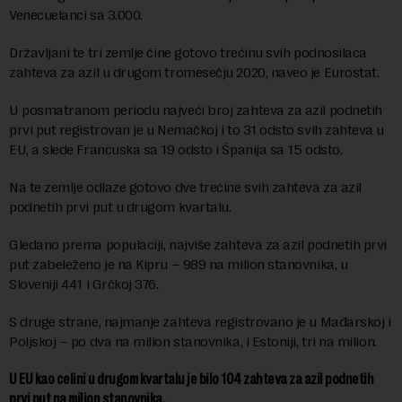
Venecuelanci sa 3.000.
Državljani te tri zemlje čine gotovo trećinu svih podnosilaca
zahteva za azil u drugom tromesečju 2020, naveo je Eurostat.
U posmatranom periodu najveći broj zahteva za azil podnetih
prvi put registrovan je u Nemačkoj i to 31 odsto svih zahteva u
EU, a slede Francuska sa 19 odsto i Španija sa 15 odsto.
Na te zemlje odlaze gotovo dve trećine svih zahteva za azil
podnetih prvi put u drugom kvartalu.
Gledano prema populaciji, najviše zahteva za azil podnetih prvi
put zabeleženo je na Kipru – 989 na milion stanovnika, u
Sloveniji 441 i Grčkoj 376.
S druge strane, najmanje zahteva registrovano je u Mađarskoj i
Poljskoj – po dva na milion stanovnika, i Estoniji, tri na milion.
U EU kao celini u drugom kvartalu je bilo 104 zahteva za azil podnetih
prvi put na milion stanovnika.