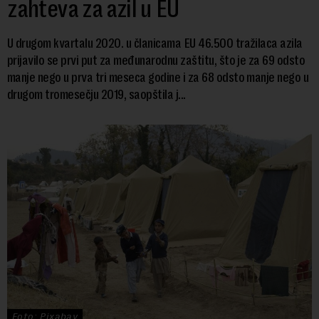
zahteva za azil u EU
U drugom kvartalu 2020. u članicama EU 46.500 tražilaca azila
prijavilo se prvi put za međunarodnu zaštitu, što je za 69 odsto
manje nego u prva tri meseca godine i za 68 odsto manje nego u
drugom tromesečju 2019, saopštila j...
Foto: Pixabay