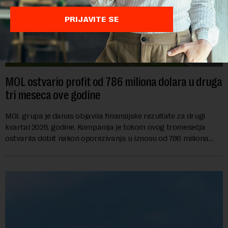
PRIJAVITE SE
MOL ostvario profit od 786 miliona dolara u druga
tri meseca ove godine
MOL grupa je danas objavila finansijske rezultate za drugi
kvartal 2026. godine. Kompanija je tokom ovog tromesečja
ostvarila dobit nakon oporezivanja u iznosu od 786 miliona
američkih dolara. Rezultatima su...