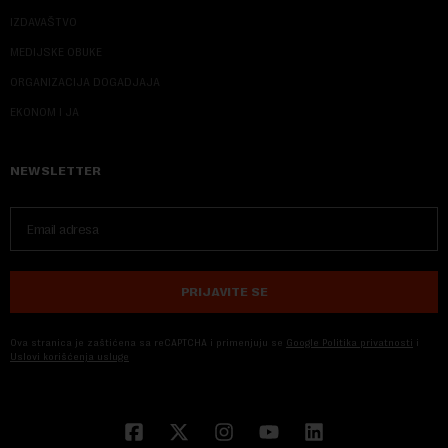
IZDAVAŠTVO
MEDIJSKE OBUKE
ORGANIZACIJA DOGADJAJA
EKONOM I JA
NEWSLETTER
PRIJAVITE SE
Ova stranica je zaštićena sa reCAPTCHA i primenjuju se
Google Politika privatnosti
i
Uslovi korišćenja usluge