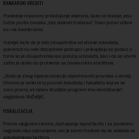
BANKARSKI KREDITI
Poslednje masovno pridobijanje klijenata, kako se dodaje, jesu
tužbe protiv banaka „bez ikakvih troškova“. Takvi pozivi viđani
su i na banderama.
Vučeljić kaže da je bilo zloupotreba od strane advokata,
pokrenuti su neki disciplinski postupci i prikupljaju se podaci o
tome ko je zloupotrebljavao položaj advokata, kao i da se utvrdi
zašto je došlo do problema sa bankarskim kreditima.
„Došlo je zbog hiperprodukcije diplomiranih pravnika u zemlji.
Otvoren je veliki broj pravnih fakulteta i fakulteta koji se ne
zovu pravni, ali njihov studijski program ima akreditacije“,
.
naglašava
Vučeljić
FISKALIZACIJA
Prema njegovim rečima, zastupanja ispod tarifa i za paušalnu
nagradu nisu zabranjena, već je samo traženo da se usklade sa
advokatskom tarifom.