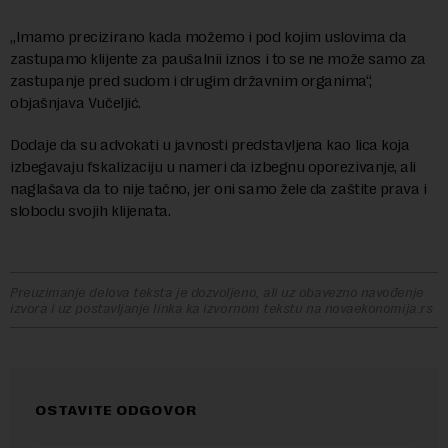
„Imamo precizirano kada možemo i pod kojim uslovima da
zastupamo klijente za paušalnii iznos i to se ne može samo za
zastupanje pred sudom i drugim državnim organima“,
objašnjava Vučeljić.
Dodaje da su advokati u javnosti predstavljena kao lica koja
izbegavaju fskalizaciju u nameri da izbegnu oporezivanje, ali
naglašava da to nije tačno, jer oni samo žele da zaštite prava i
slobodu svojih klijenata.
Preuzimanje delova teksta je dozvoljeno, ali uz obavezno navođenje
izvora i uz postavljanje linka ka izvornom tekstu na novaekonomija.rs
OSTAVITE ODGOVOR