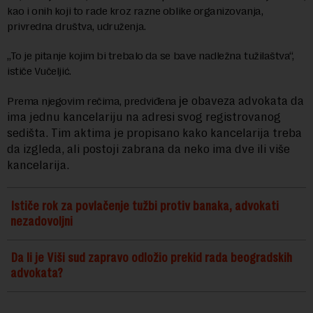
kao i onih koji to rade kroz razne oblike organizovanja,
privredna društva, udruženja.
„To je pitanje kojim bi trebalo da se bave nadležna tužilaštva“,
ističe Vučeljić.
obaveza advokata da
Prema njegovim rečima, predviđena
je
ima jednu kancelariju na adresi svog registrovanog
sedišta. Tim aktima je propisano kako kancelarija treba
da izgleda, ali postoji zabrana da neko ima dve ili više
kancelarija.
Ističe rok za povlačenje tužbi protiv banaka, advokati
nezadovoljni
Da li je Viši sud zapravo odložio prekid rada beogradskih
advokata?