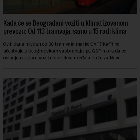
Kada će se Beograđani voziti u klimatizovanom
prevozu: Od 113 tramvaja, samo u 15 radi klima
Ovih dana nijedan od 30 tramvaja marke CAF ("Kaf") ne
učestvuje u beogradskom saobraćaju, pa GSP mora da se
oslanja na stara vozila bez klima uređaja, kažu za Novu
ekonomiju iz Sindikata Centar – GSP i Centr...