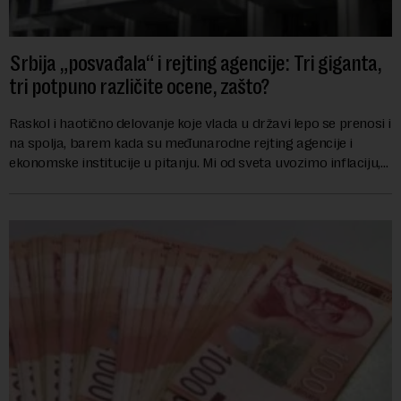
Srbija „posvađala“ i rejting agencije: Tri giganta,
tri potpuno različite ocene, zašto?
Raskol i haotično delovanje koje vlada u državi lepo se prenosi i
na spolja, barem kada su međunarodne rejting agencije i
ekonomske institucije u pitanju. Mi od sveta uvozimo inflaciju,
robu lošijeg kvalitet...