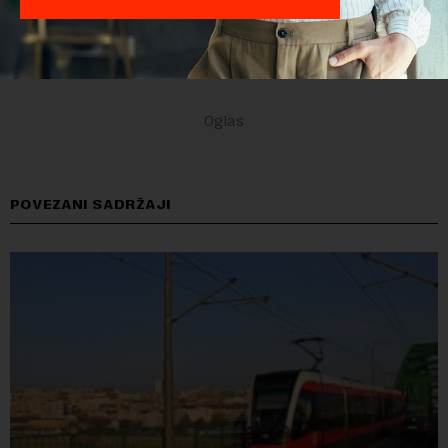
POVEZANI SADRŽAJI