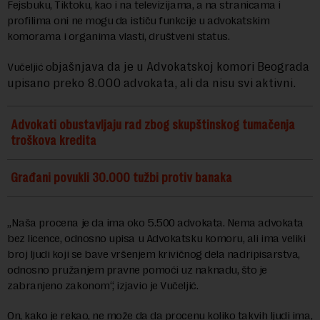
Fejsbuku, Tiktoku, kao i na televizijama, a na stranicama i
profilima oni ne mogu da ističu funkcije u advokatskim
komorama i organima vlasti, društveni status.
bjašnjava da je u Advokatskoj komori Beograda
Vučeljić o
upisano preko 8.000 advokata, ali da nisu svi aktivni.
Advokati obustavljaju rad zbog skupštinskog tumačenja
troškova kredita
Građani povukli 30.000 tužbi protiv banaka
„Naša procena je da ima oko 5.500 advokata. Nema advokata
bez licence, odnosno upisa u Advokatsku komoru, ali ima veliki
broj ljudi koji se bave vršenjem krivičnog dela nadripisarstva,
odnosno pružanjem pravne pomoći uz naknadu, što je
zabranjeno zakonom“, izjavio je Vučeljić.
On, kako je rekao, ne može da da procenu koliko takvih ljudi ima,