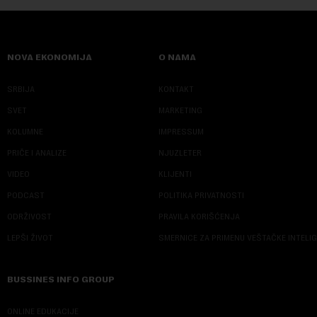
NOVA EKONOMIJA
O NAMA
SRBIJA
KONTAKT
SVET
MARKETING
KOLUMNE
IMPRESSUM
PRIČE I ANALIZE
NJUZLETER
VIDEO
KLIJENTI
PODCAST
POLITIKA PRIVATNOSTI
ODRŽIVOST
PRAVILA KORIŠĆENJA
LEPŠI ŽIVOT
SMERNICE ZA PRIMENU VEŠTAČKE INTELI
BUSSINES INFO GROUP
ONLINE EDUKACIJE