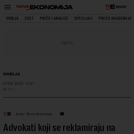
SHOP
SRBIJA
SVET
PRIČE I ANALIZE
SPECIJALI
PRESS AKADEMIJA
SRBIJA
07.04.2022.
11:21
RTS
Autor: Nova Ekonomija
Advokati koji se reklamiraju na