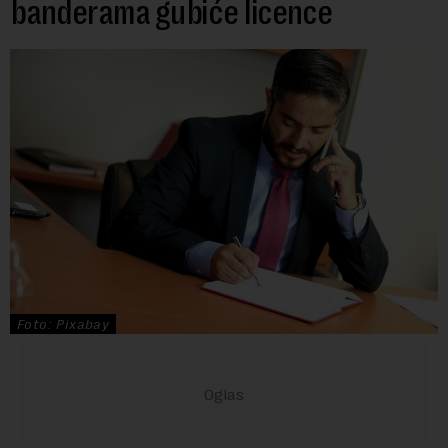
banderama gubiće licence
Foto: Pixabay