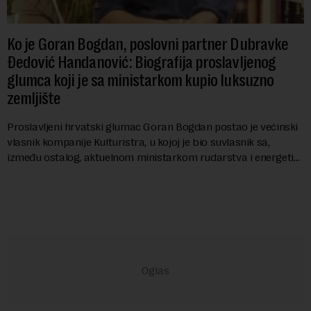
Ko je Goran Bogdan, poslovni partner Dubravke
Đedović Handanović: Biografija proslavljenog
glumca koji je sa ministarkom kupio luksuzno
zemljište
Proslavljeni hrvatski glumac Goran Bogdan postao je većinski
vlasnik kompanije Kulturistra, u kojoj je bio suvlasnik sa,
između ostalog, aktuelnom ministarkom rudarstva i energetike
u Vladi Srbije, Dubravkom...