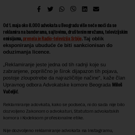
Od 1. maja oko 8.000 advokata u Beogradu više neće moći da se
reklamira na banderama, sajtovima, društenim mrežama, televizijskim
emisijama,
prenela je Radio-televizija Srbije
.
Taj oblik
eksponiranja ubuduće će biti sankcionisan do
oduzimanja licence.
„Reklamiranje jeste jedna od tih radnji koje su
zabranjene, poprilično je širok dijapazon tih pojava,
postoje zloupotrebe da najrazličitije načine“, kaže
član
Miloš
Upravnog odbora Advokatske komore Beograda
Vučeljić
.
Reklamiranje adovkata, kako se podseća, ni do sada nije bilo
dozvoljeno Zakonom o advokaturi, Statutom advokatskih
komora i Kodeksom profesionalne etike.
Nije dozvoljeno reklamiranje advokata na Instagramu,