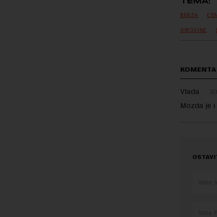
TEMA:
BERZA
CE
SIROVINE
KOMENTA
Vlada
30
Mozda je i
OSTAVI