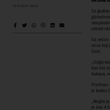
berzama do
30.12.2024.
09:02
Za godinu
globalnom
neophodno
uštedi ok
Sa većim 
virus koj
Gani.
„Uzgoj ka
kao što su
kakaoa, n
Profesor
je kakao 
„Negde je
je bila 4