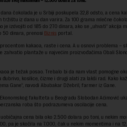
stiže svoj maksimum – 12.500 dolara za tonu.
 dana čokolada je u Srbiji poskupela 32,8 odsto, a cena k
 tržištu iz dana u dan varira. Za 100 grama mlečne čokol
 je izdvojiti od 185 do 270 dinara, ako se „uhvati“ akcija 
o 50 dinara, prenosi
Biznis
portal.
procentom kakaoa, raste i cena. A u osnovi problema – sl
i je zahvatio plantaže u najvećim proizvođačima Obali Slon
kaoa je težak posao. Trebalo bi da nam vlast pomogne oko
 đubrivo, kosilice, čizme i drugi alati za lakši rad. Kako k
ema Gane“, navodi Abubakar Džebril, farmer iz Gane.
 Ekonomskog fakulteta u Beogradu Slobodan Aćimović uk
berzanska roba što podrazumeva oscilacije cena.
 uobičajna cena bila oko 2.500 dolara po toni, u nekim 
.500, pa je skočila na 7.000, čak u nekim momentima i na 12