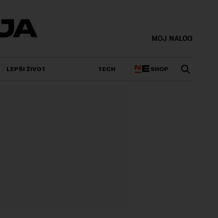
MOJ NALOG
SHOP
LEPŠI ŽIVOT
TECH