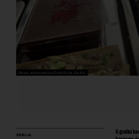
Nova ekonomija/Dimitrije Gašić
U godini ka
SRBIJA