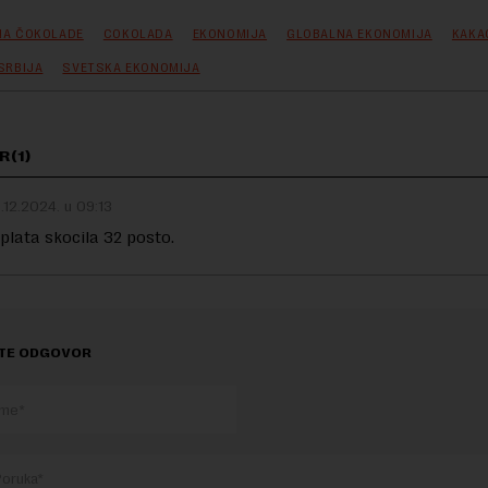
NA ČOKOLADE
COKOLADA
EKONOMIJA
GLOBALNA EKONOMIJA
KAKA
SRBIJA
SVETSKA EKONOMIJA
R(1)
.12.2024. u 09:13
 plata skocila 32 posto.
TE ODGOVOR