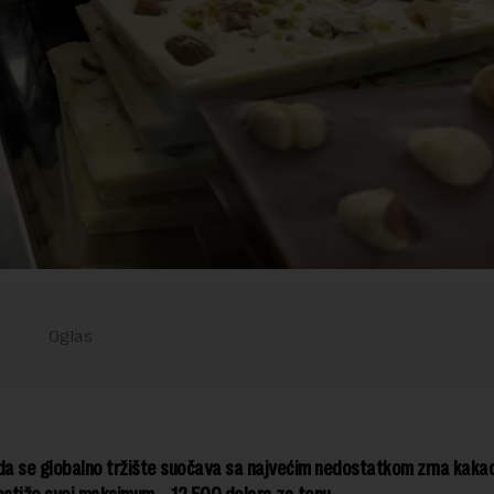
da se globalno tržište suočava sa najvećim nedostatkom zrna kaka