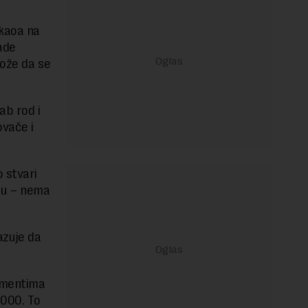
akaoa na
ade
može da se
ab rod i
ovače i
 stvari
ažu – nema
azuje da
momentima
.000. To