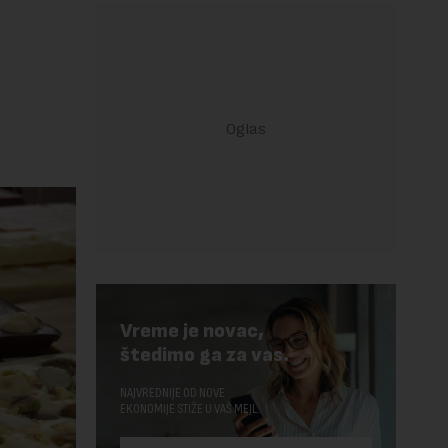
Vreme je novac,
štedimo ga za vas.
NAJVREDNIJE OD NOVE
EKONOMIJE STIŽE U VAŠ MEJL.