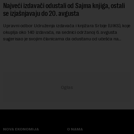
Najveći izdavači odustali od Sajma knjiga, ostali
se izjašnjavaju do 20. avgusta
Upravni odbor Udruženja izdavača i knjižara Srbije (UIKS), koje
okuplja oko 140 izdavača, na sednici održanoj 6. avgusta
sugerisao je svojim članicama da odustanu od učešća na
predstojećem Sajmu knjiga. Vrem...
NOVA EKONOMIJA
O NAMA