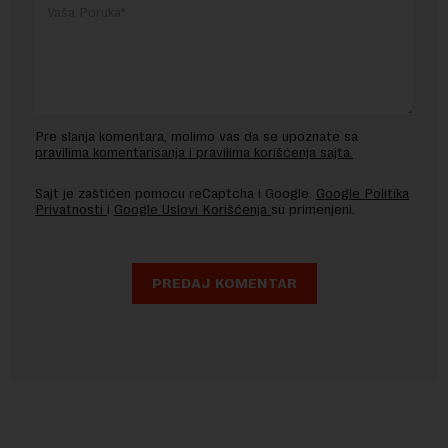
Pre slanja komentara, molimo vas da se upoznate sa
pravilima komentarisanja i pravilima korišćenja sajta.
Sajt je zaštićen pomocu reCaptcha i Google.
Google Politika
Privatnosti
i
Google Uslovi Korišćenja
su primenjeni.