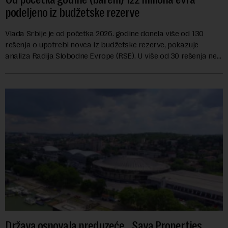
podeljeno iz budžetske rezerve
Vlada Srbije je od početka 2026. godine donela više od 130
rešenja o upotrebi novca iz budžetske rezerve, pokazuje
analiza Radija Slobodne Evrope (RSE). U više od 30 rešenja ne
navodi se tačan iznos koji će ...
Država osnovala preduzeće „Sava Properties