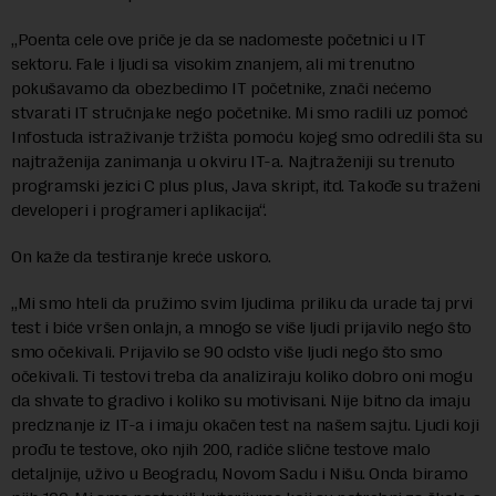
„Poenta cele ove priče je da se nadomeste početnici u IT
sektoru. Fale i ljudi sa visokim znanjem, ali mi trenutno
pokušavamo da obezbedimo IT početnike, znači nećemo
stvarati IT stručnjake nego početnike. Mi smo radili uz pomoć
Infostuda istraživanje tržišta pomoću kojeg smo odredili šta su
najtraženija zanimanja u okviru IT-a. Najtraženiji su trenuto
programski jezici C plus plus, Java skript, itd. Takođe su traženi
developeri i programeri aplikacija“.
On kaže da testiranje kreće uskoro.
„Mi smo hteli da pružimo svim ljudima priliku da urade taj prvi
test i biće vršen onlajn, a mnogo se više ljudi prijavilo nego što
smo očekivali. Prijavilo se 90 odsto više ljudi nego što smo
očekivali. Ti testovi treba da analiziraju koliko dobro oni mogu
da shvate to gradivo i koliko su motivisani. Nije bitno da imaju
predznanje iz IT-a i imaju okačen test na našem sajtu. Ljudi koji
prođu te testove, oko njih 200, radiće slične testove malo
detaljnije, uživo u Beogradu, Novom Sadu i Nišu. Onda biramo