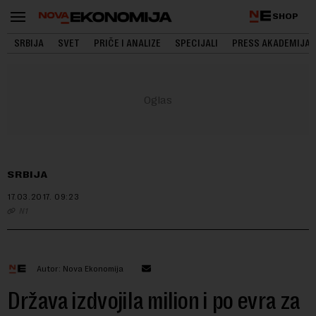
SHOP
SRBIJA
SVET
PRIČE I ANALIZE
SPECIJALI
PRESS AKADEMIJA
SRBIJA
17.03.2017.
09:23
N1
Autor: Nova Ekonomija
Država izdvojila milion i po evra za