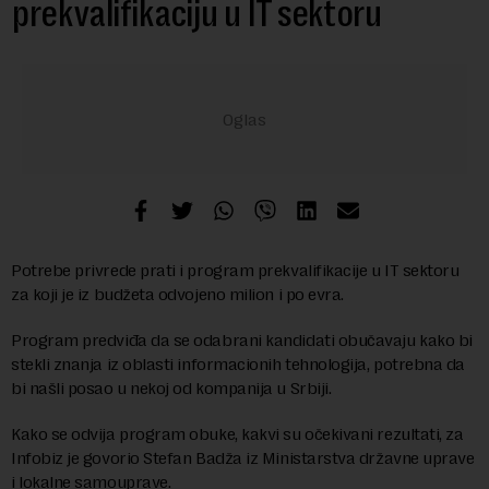
prekvalifikaciju u IT sektoru
Potrebe privrede prati i program prekvalifikacije u IT sektoru
za koji je iz budžeta odvojeno milion i po evra.
Program predviđa da se odabrani kandidati obučavaju kako bi
stekli znanja iz oblasti informacionih tehnologija, potrebna da
bi našli posao u nekoj od kompanija u Srbiji.
Kako se odvija program obuke, kakvi su očekivani rezultati, za
Infobiz je govorio Stefan Badža iz Ministarstva državne uprave
i lokalne samouprave.