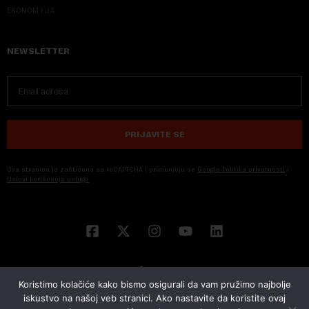
EKONOM I JA
NEWSLETTER
PRIJAVITE SE
Ova stranica je zaštićena sa reCAPTCHA i primenjuju se
Google Politika privatnosti
i
Uslovi korišćenja usluge
Koristimo kolačiće kako bismo osigurali da vam pružimo najbolje
iskustvo na našoj veb stranici. Ako nastavite da koristite ovaj