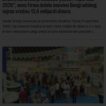
2026“, nova firma dobila imovinu Beogradskog
sajma vrednu 13,6 milijardi dinara
Vlada Srbije osnovala je privredno društvo "Sava Properties
2026", čiji osnovni kapital iznosi 13,64 milijarde dinara, a u koji
je kao nenovčani ulog unela brojne katastarske parcele i
objekte u okviru kompl...