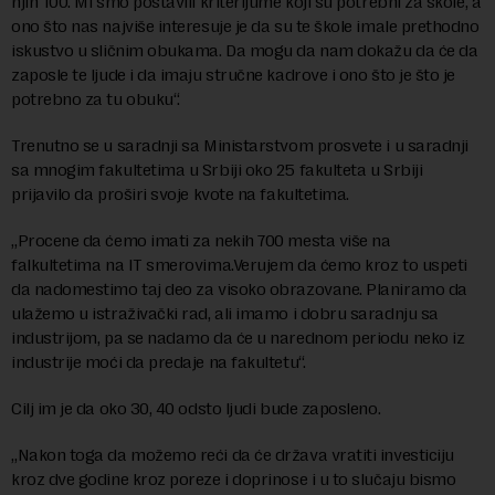
njih 100. Mi smo postavili kriterijume koji su potrebni za škole, a
ono što nas najviše interesuje je da su te škole imale prethodno
iskustvo u sličnim obukama. Da mogu da nam dokažu da će da
zaposle te ljude i da imaju stručne kadrove i ono što je što je
potrebno za tu obuku“.
Trenutno se u saradnji sa Ministarstvom prosvete i u saradnji
sa mnogim fakultetima u Srbiji oko 25 fakulteta u Srbiji
prijavilo da proširi svoje kvote na fakultetima.
„Procene da ćemo imati za nekih 700 mesta više na
falkultetima na IT smerovima.Verujem da ćemo kroz to uspeti
da nadomestimo taj deo za visoko obrazovane. Planiramo da
ulažemo u istraživački rad, ali imamo i dobru saradnju sa
industrijom, pa se nadamo da će u narednom periodu neko iz
industrije moći da predaje na fakultetu“.
Cilj im je da oko 30, 40 odsto ljudi bude zaposleno.
„Nakon toga da možemo reći da će država vratiti investiciju
kroz dve godine kroz poreze i doprinose i u to slučaju bismo