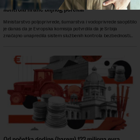
Ministarstvo: EK potvrdila da je Srbija unapredila
kontrolu hrane biljnog porekla
Ministarstvo poljoprivrede, šumarstva i vodoprivrede saopštilo
je danas da je Evropska komisija potvrdila da je Srbija
značajno unapredila sistem službenih kontrola bezbednosti
hrane biljnog porekla, te da k...
Od početka godine (barem) 122 miliona evra