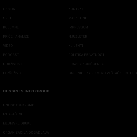
SRBIJA
KONTAKT
SVET
MARKETING
KOLUMNE
IMPRESSUM
PRIČE I ANALIZE
NJUZLETER
VIDEO
KLIJENTI
PODCAST
POLITIKA PRIVATNOSTI
ODRŽIVOST
PRAVILA KORIŠĆENJA
LEPŠI ŽIVOT
SMERNICE ZA PRIMENU VEŠTAČKE INTELI
BUSSINES INFO GROUP
ONLINE EDUKACIJE
IZDAVAŠTVO
MEDIJSKE OBUKE
ORGANIZACIJA DOGADJAJA