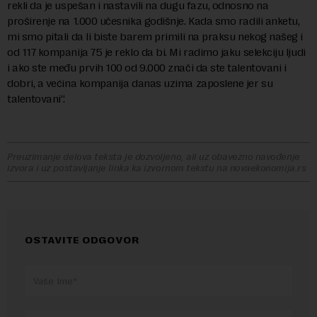
rekli da je uspešan i nastavili na dugu fazu, odnosno na
proširenje na 1.000 učesnika godišnje. Kada smo radili anketu,
mi smo pitali da li biste barem primili na praksu nekog našeg i
od 117 kompanija 75 je reklo da bi. Mi radimo jaku selekciju ljudi
i ako ste među prvih 100 od 9.000 znači da ste talentovani i
dobri, a većina kompanija danas uzima zaposlene jer su
talentovani“.
Preuzimanje delova teksta je dozvoljeno, ali uz obavezno navođenje
izvora i uz postavljanje linka ka izvornom tekstu na novaekonomija.rs
OSTAVITE ODGOVOR