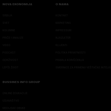
NOVA EKONOMIJA
O NAMA
SRBIJA
KONTAKT
SVET
MARKETING
KOLUMNE
IMPRESSUM
PRIČE I ANALIZE
NJUZLETER
VIDEO
KLIJENTI
PODCAST
POLITIKA PRIVATNOSTI
ODRŽIVOST
PRAVILA KORIŠĆENJA
LEPŠI ŽIVOT
SMERNICE ZA PRIMENU VEŠTAČKE INTELI
BUSSINES INFO GROUP
ONLINE EDUKACIJE
IZDAVAŠTVO
MEDIJSKE OBUKE