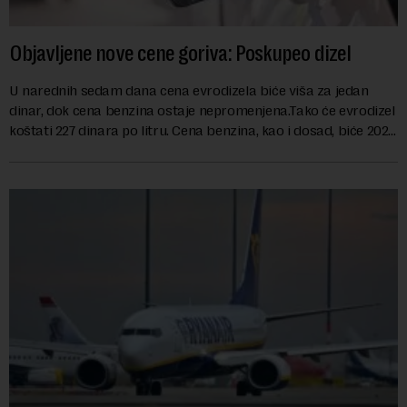
Objavljene nove cene goriva: Poskupeo dizel
U narednih sedam dana cena evrodizela biće viša za jedan
dinar, dok cena benzina ostaje nepromenjena.Tako će evrodizel
koštati 227 dinara po litru. Cena benzina, kao i dosad, biće 202
dinara po litru. ...