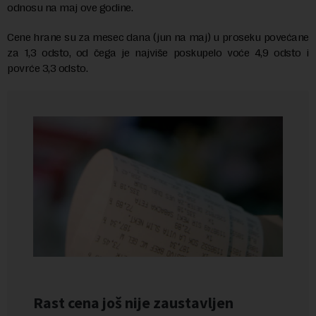
odnosu na maj ove godine.
Cene hrane su za mesec dana (jun na maj) u proseku povećane
za 1,3 odsto, od čega je najviše poskupelo voće 4,9 odsto i
povrće 3,3 odsto.