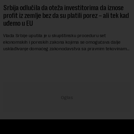
Srbija odlučila da oteža investitorima da iznose
profit iz zemlje bez da su platili porez – ali tek kad
uđemo u EU
Vlada Srbije uputila je u skupštinsku proceduru set
ekonomskih i poreskih zakona kojima se omogućava dalje
usklađivanje domaćeg zakonodavstva sa pravnim tekovinama
Evropske unije i ispunjavaju obaveze predvi...