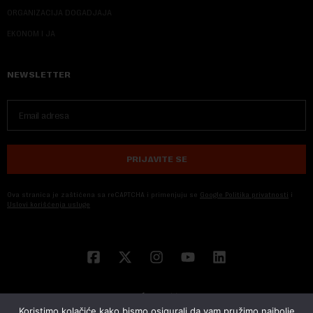
ORGANIZACIJA DOGADJAJA
EKONOM I JA
NEWSLETTER
PRIJAVITE SE
Ova stranica je zaštićena sa reCAPTCHA i primenjuju se
Google Politika privatnosti
i
Uslovi korišćenja usluge
Koristimo kolačiće kako bismo osigurali da vam pružimo najbolje