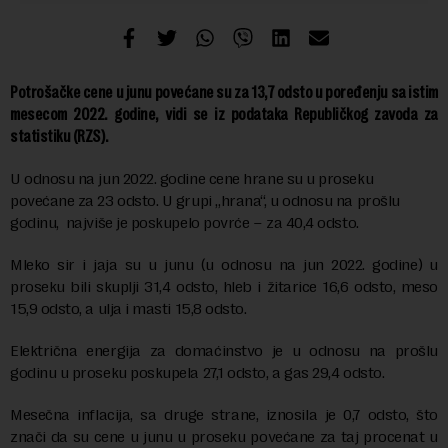
Potrošačke cene u junu povećane su za 13,7 odsto u poređenju sa istim
mesecom 2022. godine, vidi se iz podataka Republičkog zavoda za
statistiku (RZS).
U odnosu na jun 2022. godine cene hrane su u proseku
povećane za 23 odsto. U grupi „hrana“, u odnosu na prošlu
godinu, najviše je poskupelo povrće – za 40,4 odsto.
Mleko sir i jaja su u junu (u odnosu na jun 2022. godine) u
proseku bili skuplji 31,4 odsto, hleb i žitarice 16,6 odsto, meso
15,9 odsto, a ulja i masti 15,8 odsto.
Električna energija za domaćinstvo je u odnosu na prošlu
godinu u proseku poskupela 27,1 odsto, a gas 29,4 odsto.
Mesečna inflacija, sa druge strane, iznosila je 0,7 odsto, što
znači da su cene u junu u proseku povećane za taj procenat u