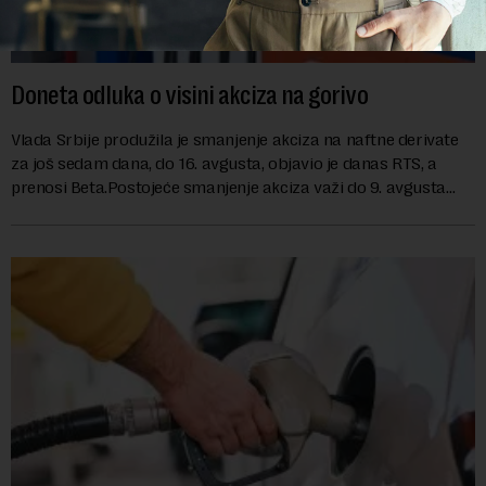
Doneta odluka o visini akciza na gorivo
Vlada Srbije produžila je smanjenje akciza na naftne derivate
za još sedam dana, do 16. avgusta, objavio je danas RTS, a
prenosi Beta.Postojeće smanjenje akciza važi do 9. avgusta
kao mera ublažavanja po...