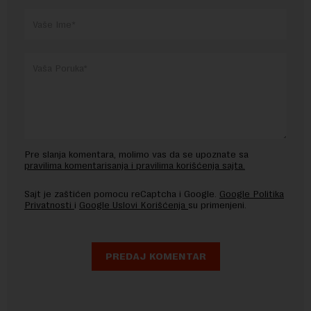
Pre slanja komentara, molimo vas da se upoznate sa
pravilima komentarisanja i pravilima korišćenja sajta.
Sajt je zaštićen pomocu reCaptcha i Google.
Google Politika
Privatnosti
i
Google Uslovi Korišćenja
su primenjeni.