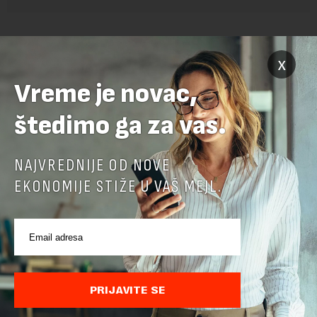
x
Vreme je novac,
štedimo ga za vas.
POVEZANI SADRŽAJI
NAJVREDNIJE OD NOVE
EKONOMIJE STIŽE U VAŠ MEJL.
PRIJAVITE SE