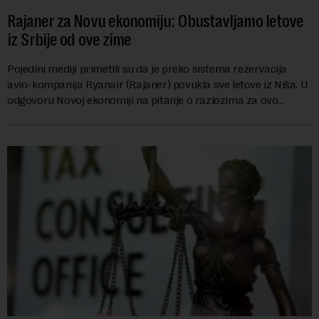
Rajaner za Novu ekonomiju: Obustavljamo letove
iz Srbije od ove zime
Pojedini mediji primetili su da je preko sistema rezervacija
avio-kompanija Ryanair (Rajaner) povukla sve letove iz Niša. U
odgovoru Novoj ekonomiji na pitanje o razlozima za ovo
povlačenje, ovaj avio-gigant...