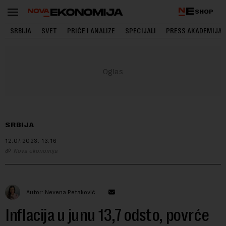
SHOP
SRBIJA
SVET
PRIČE I ANALIZE
SPECIJALI
PRESS AKADEMIJA
SRBIJA
12.07.2023.
13:16
Nova ekonomija
Autor: Nevena Petaković
Inflacija u junu 13,7 odsto, povrće