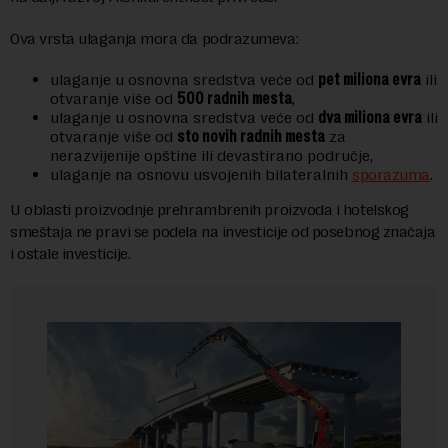
Ova vrsta ulaganja mora da podrazumeva:
ulaganje u osnovna sredstva veće od
pet miliona evra
ili
otvaranje više od
500 radnih mesta
,
ulaganje u osnovna sredstva veće od
dva miliona evra
ili
otvaranje više od
sto novih radnih mesta
za
nerazvijenije opštine ili devastirano područje,
ulaganje na osnovu usvojenih bilateralnih
sporazuma
.
U oblasti proizvodnje prehrambrenih proizvoda i hotelskog
smeštaja ne pravi se podela na investicije od posebnog značaja
i ostale investicije.