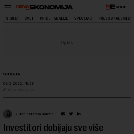
SHOP
SRBIJA
SVET
PRIČE I ANALIZE
SPECIJALI
PRESS AKADEMIJA
SRBIJA
07.12.2022.
15:39
Nova ekonomija
Autor: Katarina Baletić
Investitori dobijaju sve više