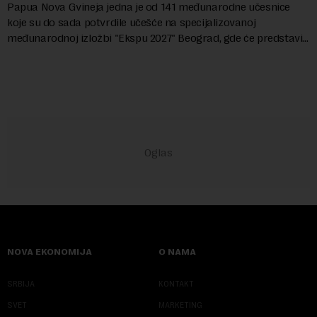
Papua Nova Gvineja jedna je od 141 međunarodne učesnice
koje su do sada potvrdile učešće na specijalizovanoj
međunarodnoj izložbi "Ekspu 2027" Beograd, gde će predstaviti
i kao državu sa najvećom jezičkom ra...
NOVA EKONOMIJA
O NAMA
SRBIJA
KONTAKT
SVET
MARKETING