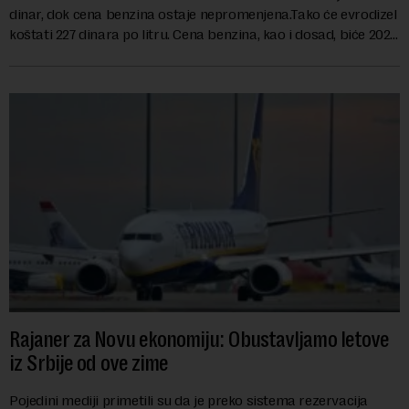
dinar, dok cena benzina ostaje nepromenjena.Tako će evrodizel
koštati 227 dinara po litru. Cena benzina, kao i dosad, biće 202
dinara po litru. ...
Rajaner za Novu ekonomiju: Obustavljamo letove
iz Srbije od ove zime
Pojedini mediji primetili su da je preko sistema rezervacija