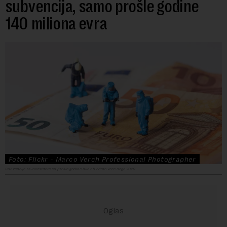
subvencija, samo prošle godine
140 miliona evra
Foto: Flickr - Marco Verch Professional Photographer
Subvencije za investitore su prošle godine bile 65 odsto veće nego 2020.