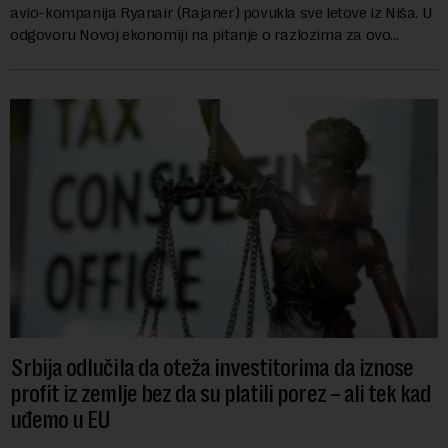
avio-kompanija Ryanair (Rajaner) povukla sve letove iz Niša. U
odgovoru Novoj ekonomiji na pitanje o razlozima za ovo
povlačenje, ovaj avio-gigant...
Srbija odlučila da oteža investitorima da iznose
profit iz zemlje bez da su platili porez – ali tek kad
uđemo u EU