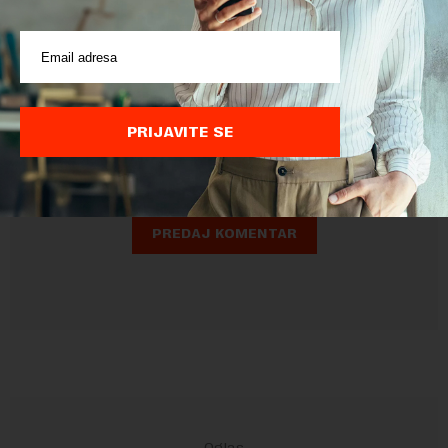
Pre slanja komentara, molimo vas da se upoznate sa
pravilima komentarisanja i pravilima korišćenja sajta.
PRIJAVITE SE
Sajt je zaštićen pomocu reCaptcha i Google.
Google Politika
Privatnosti
i
Google Uslovi Korišćenja
su primenjeni.