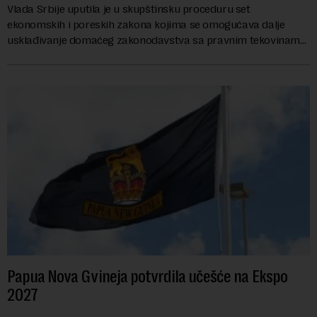
Vlada Srbije uputila je u skupštinsku proceduru set
ekonomskih i poreskih zakona kojima se omogućava dalje
usklađivanje domaćeg zakonodavstva sa pravnim tekovinama
Evropske unije i ispunjavaju obaveze predvi...
Papua Nova Gvineja potvrdila učešće na Ekspo
2027