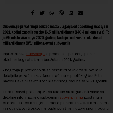
Subvencije privatnim preduzećima za ulaganja od posebnog značaja u
2021. godini iznosila su oko 16,5 milijardi dinara (140,4 miliona evra). To
je 65 odsto više nego 2020. godine, kada je realizovano oko deset
milijardi dinara (85,1 miliona evra) subvencija.
Isplaćeni nivo
subvencija
je premašio i poslednji plan iz
oktobarskog rebalansa budžeta za 2021. godinu.
Zbog toga je potrebno da se rastući troškovi za subvencije
detaljnije prikažu u završnom računu republičkog budžeta,
navodi Fiskalni savet u oceni završnog računa za 2021. godinu.
Fiskalni savet pojašanjava da ukoliko su argumenti Vlade da
detaljne informacije o isplaćenim
subvencijama
izostanu iz
budžeta ili rebalansa jer se radi o planiranim veličinama, nema
razloga da ovi troškovi ne budu pojašnjeni u završnom računu