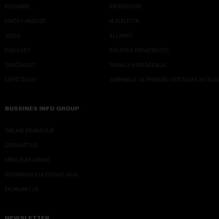
KOLUMNE
IMPRESSUM
PRIČE I ANALIZE
NJUZLETER
VIDEO
KLIJENTI
PODCAST
POLITIKA PRIVATNOSTI
ODRŽIVOST
PRAVILA KORIŠĆENJA
LEPŠI ŽIVOT
SMERNICE ZA PRIMENU VEŠTAČKE INTELI
BUSSINES INFO GROUP
ONLINE EDUKACIJE
IZDAVAŠTVO
MEDIJSKE OBUKE
ORGANIZACIJA DOGADJAJA
EKONOM I JA
NEWSLETTER