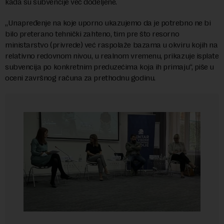
kada su subvencije već dodeljene.
„Unapređenje na koje uporno ukazujemo da je potrebno ne bi
bilo preterano tehnički zahteno, tim pre što resorno
ministarstvo (privrede) već raspolaže bazama u okviru kojih na
relativno redovnom nivou, u realnom vremenu, prikazuje isplate
subvencija po konkretnim preduzećima koja ih primaju“, piše u
oceni završnog računa za prethodnu godinu.