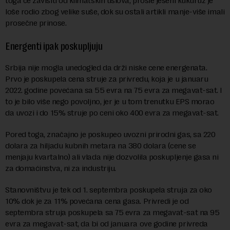
toga će zavisiti od klimatskih uslova; prošle jeseni kukuruz je
loše rodio zbog velike suše, dok su ostali artikli manje-više imali
prosečne prinose.
Energenti ipak poskupljuju
Srbija nije mogla unedogled da drži niske cene energenata.
Prvo je poskupela cena struje za privredu, koja je u januaru
2022. godine povećana sa 55 evra na 75 evra za megavat-sat. I
to je bilo više nego povoljno, jer je u tom trenutku EPS morao
da uvozi i do 15% struje po ceni oko 400 evra za megavat-sat.
Pored toga, značajno je poskupeo uvozni prirodni gas, sa 220
dolara za hiljadu kubnih metara na 380 dolara (cene se
menjaju kvartalno) ali vlada nije dozvolila poskupljenje gasa ni
za domaćinstva, ni za industriju.
Stanovništvu je tek od 1. septembra poskupela struja za oko
10% dok je za 11% povećana cena gasa. Privredi je od
septembra struja poskupela sa 75 evra za megavat-sat na 95
evra za megavat-sat, da bi od januara ove godine privreda