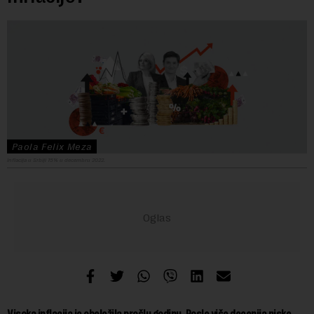
Paola Felix Meza
Inflacija u Srbiji 15% u decembru 2022.