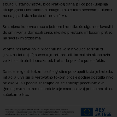
situaciju stanovništvu, biće kratkog daha jer će poskupljenja
struje, gasa i komunalnih usluga u narednim mesecima uticati
na dalji pad standarda stanovništva.
Smanjena kupovna moć u jednom trenutku će sigurno dovesti i
do smirivanja domaćih cena, ukoliko prestanu inflacioni pritisci
na svetskim tržištima.
Veoma nezahvalno je proceniti na kom nivou će se smiriti
„uvozna inflacija“; povećanja referentnih kamatnih stopa svih
velikih centralnih banaka tek treba da pokažu pune efekte.
Da su energenti tokom prošle godine poskupeli kada je trebalo,
inflacija u Srbiji bi verovatno tokom prošle godine dostigla nivo
od oko 20% i počela značajno da se smiruje početkom ove
godine; ovako ćemo na smirivanje cena po svoj prilici morati da
sačekamo leto.