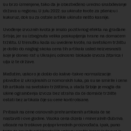
su brzo izmenjene, tako da je obezbeđeno uredno snabdevanje
država u regionu. U julu 2022. su ukinute kvote za pšenicu i
kukuruz, dok su za ostale artikle ukinute nešto kasnije.
Uvođenje izvoznih kvota je imalo pozitivnog efekta na građane
Srbije, jer su izbegnuta velika poskupljenja hrane na domaćem
tržištu. U trenutku kada su uvedene kvote, na svetskom tržištu
je došlo do naglog skoka cena tih artikala usled neizvesnosti
koje je doneo rat u Ukrajini, odnosno blokade izvoza žitarica i
ulja iz te države.
Međutim, uskoro je došlo do kakve-takve normalizacije
plovidbe iz ukrajinskih crnomorskih luka, pa su se smirile i cene
tih artikala na svetskim tržištima, a vlada Srbije je mogla da
ukine ograničenja izvoza bez straha da će domaće tržište
ostati bez artikala čije su cene kontrolisane.
Pritisak na cene osnovnih prehrambenih artikala će se
nastaviti i ove godine. Visoka cena dizela i mineralnih đubriva
uticaće na troškove poljoprivrednih proizvođača. Ipak, puno