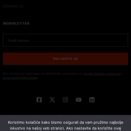
EKONOM I JA
NEWSLETTER
PRIJAVITE SE
Ova stranica je zaštićena sa reCAPTCHA i primenjuju se
Google Politika privatnosti
i
Uslovi korišćenja usluge
Koristimo kolačiće kako bismo osigurali da vam pružimo najbolje
iskustvo na našoj veb stranici. Ako nastavite da koristite ovaj