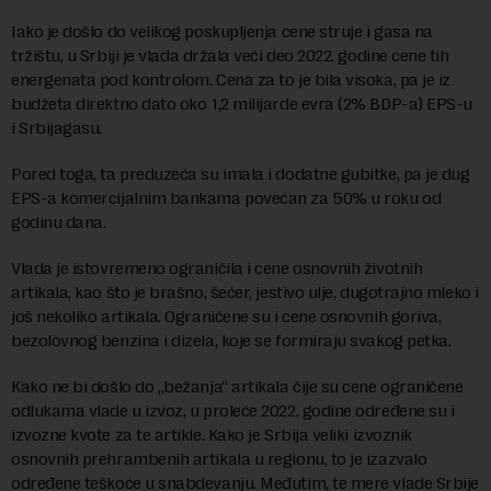
Iako je došlo do velikog poskupljenja cene struje i gasa na
tržištu, u Srbiji je vlada držala veći deo 2022. godine cene tih
energenata pod kontrolom. Cena za to je bila visoka, pa je iz
budžeta direktno dato oko 1,2 milijarde evra (2% BDP-a) EPS-u
i Srbijagasu.
Pored toga, ta preduzeća su imala i dodatne gubitke, pa je dug
EPS-a komercijalnim bankama povećan za 50% u roku od
godinu dana.
Vlada je istovremeno ograničila i cene osnovnih životnih
artikala, kao što je brašno, šećer, jestivo ulje, dugotrajno mleko i
još nekoliko artikala. Ograničene su i cene osnovnih goriva,
bezolovnog benzina i dizela, koje se formiraju svakog petka.
Kako ne bi došlo do „bežanja“ artikala čije su cene ograničene
odlukama vlade u izvoz, u proleće 2022. godine određene su i
izvozne kvote za te artikle. Kako je Srbija veliki izvoznik
osnovnih prehrambenih artikala u regionu, to je izazvalo
određene teškoće u snabdevanju. Međutim, te mere vlade Srbije