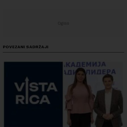
POVEZANI SADRŽAJI