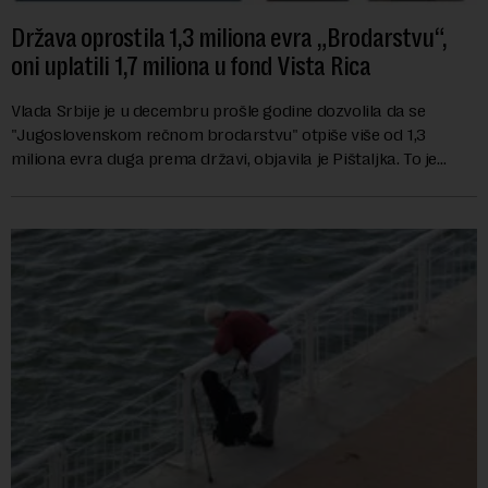
Država oprostila 1,3 miliona evra „Brodarstvu“,
oni uplatili 1,7 miliona u fond Vista Rica
Vlada Srbije je u decembru prošle godine dozvolila da se
"Jugoslovenskom rečnom brodarstvu" otpiše više od 1,3
miliona evra duga prema državi, objavila je Pištaljka. To je
učinjeno zaključkom koji do danas n...