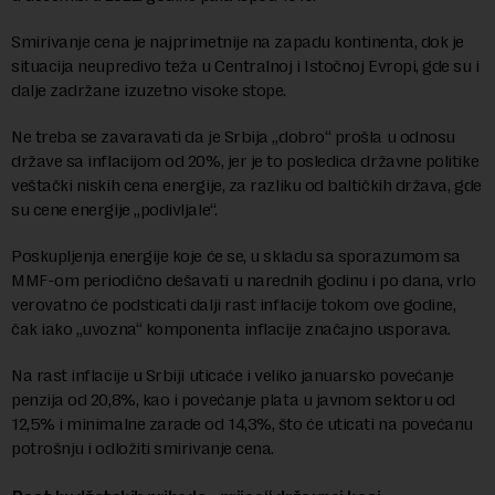
Smirivanje cena je najprimetnije na zapadu kontinenta, dok je
situacija neupredivo teža u Centralnoj i Istočnoj Evropi, gde su i
dalje zadržane izuzetno visoke stope.
Ne treba se zavaravati da je Srbija „dobro“ prošla u odnosu
države sa inflacijom od 20%, jer je to posledica državne politike
veštački niskih cena energije, za razliku od baltičkih država, gde
su cene energije „podivljale“.
Poskupljenja energije koje će se, u skladu sa sporazumom sa
MMF-om periodično dešavati u narednih godinu i po dana, vrlo
verovatno će podsticati dalji rast inflacije tokom ove godine,
čak iako „uvozna“ komponenta inflacije značajno usporava.
Na rast inflacije u Srbiji uticaće i veliko januarsko povećanje
penzija od 20,8%, kao i povećanje plata u javnom sektoru od
12,5% i minimalne zarade od 14,3%, što će uticati na povećanu
potrošnju i odložiti smirivanje cena.