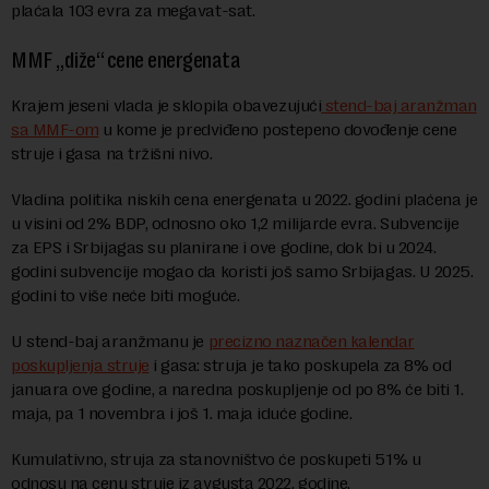
plaćala 103 evra za megavat-sat.
MMF „diže“ cene energenata
Krajem jeseni vlada je sklopila obavezujući
stend-baj aranžman
sa MMF-om
u kome je predviđeno postepeno dovođenje cene
struje i gasa na tržišni nivo.
Vladina politika niskih cena energenata u 2022. godini plaćena je
u visini od 2% BDP, odnosno oko 1,2 milijarde evra. Subvencije
za EPS i Srbijagas su planirane i ove godine, dok bi u 2024.
godini subvencije mogao da koristi još samo Srbijagas. U 2025.
godini to više neće biti moguće.
U stend-baj aranžmanu je
precizno naznačen kalendar
poskupljenja struje
i gasa: struja je tako poskupela za 8% od
januara ove godine, a naredna poskupljenje od po 8% će biti 1.
maja, pa 1 novembra i još 1. maja iduće godine.
Kumulativno, struja za stanovništvo će poskupeti 51% u
odnosu na cenu struje iz avgusta 2022. godine.