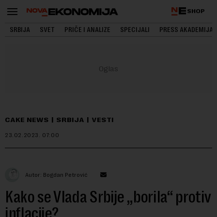
SHOP
SRBIJA
SVET
PRIČE I ANALIZE
SPECIJALI
PRESS AKADEMIJA
CAKE NEWS
SRBIJA
VESTI
23.02.2023.
07:00
Autor: Bogdan Petrović
Kako se Vlada Srbije „borila“ protiv
inflacije?