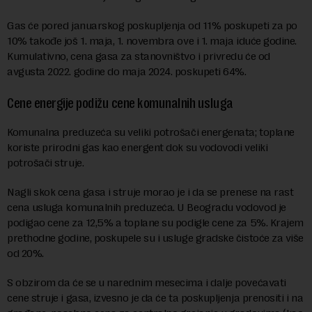
Gas će pored januarskog poskupljenja od 11% poskupeti za po
10% takođe još 1. maja, 1. novembra ove i 1. maja iduće godine.
Kumulativno, cena gasa za stanovništvo i privredu će od
avgusta 2022. godine do maja 2024. poskupeti 64%.
Cene energije podižu cene komunalnih usluga
Komunalna preduzeća su veliki potrošači energenata; toplane
koriste prirodni gas kao energent dok su vodovodi veliki
potrošači struje.
Nagli skok cena gasa i struje morao je i da se prenese na rast
cena usluga komunalnih preduzeća. U Beogradu vodovod je
podigao cene za 12,5% a toplane su podigle cene za 5%. Krajem
prethodne godine, poskupele su i usluge gradske čistoće za više
od 20%.
S obzirom da će se u narednim mesecima i dalje povećavati
cene struje i gasa, izvesno je da će ta poskupljenja prenositi i na