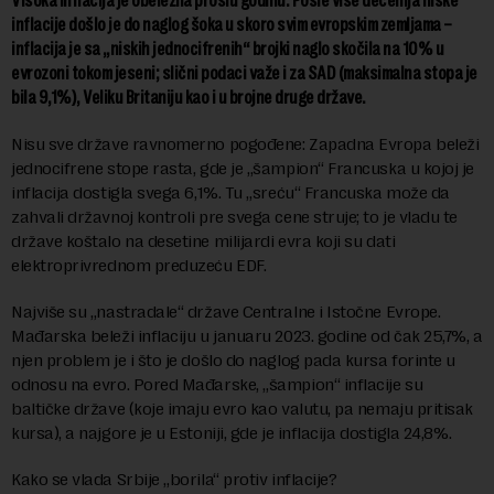
Visoka inflacija je obeležila prošlu godinu. Posle više decenija niske
inflacije došlo je do naglog šoka u skoro svim evropskim zemljama –
inflacija je sa „niskih jednocifrenih“ brojki naglo skočila na 10% u
evrozoni tokom jeseni; slični podaci važe i za SAD (maksimalna stopa je
bila 9,1%), Veliku Britaniju kao i u brojne druge države.
Nisu sve države ravnomerno pogođene: Zapadna Evropa beleži
jednocifrene stope rasta, gde je „šampion“ Francuska u kojoj je
inflacija dostigla svega 6,1%. Tu „sreću“ Francuska može da
zahvali državnoj kontroli pre svega cene struje; to je vladu te
države koštalo na desetine milijardi evra koji su dati
elektroprivrednom preduzeću EDF.
Najviše su „nastradale“ države Centralne i Istočne Evrope.
Mađarska beleži inflaciju u januaru 2023. godine od čak 25,7%, a
njen problem je i što je došlo do naglog pada kursa forinte u
odnosu na evro. Pored Mađarske, „šampion“ inflacije su
baltičke države (koje imaju evro kao valutu, pa nemaju pritisak
kursa), a najgore je u Estoniji, gde je inflacija dostigla 24,8%.
Kako se vlada Srbije „borila“ protiv inflacije?