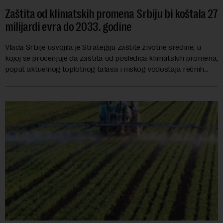
Zaštita od klimatskih promena Srbiju bi koštala 27
milijardi evra do 2033. godine
Vlada Srbije usvojila je Strategiju zaštite životne sredine, u
kojoj se procenjuje da zaštita od posledica klimatskih promena,
poput aktuelnog toplotnog talasa i niskog vodostaja rečnih
slivova, zahteva inve...