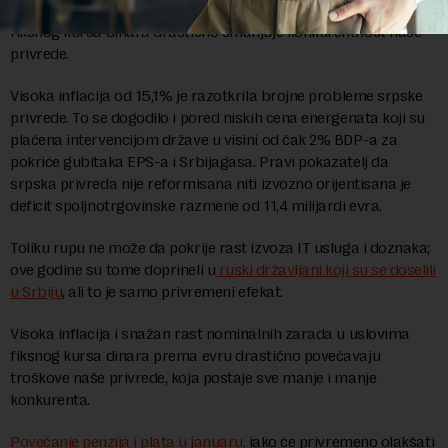
stopa inflacije trenutno duplo niža; to znači da se u uslovima
fiksnog kursa dinara drastično smanjuje konkurentnost naše
privrede.
Visoka inflacija od 15,1% je razotkrila brojne probleme srpske
privrede. To se dogodilo i pored niskih cena energenata koji su
plaćena intervencijom države u visini od čak 2% BDP-a za
pokriće gubitaka EPS-a i Srbijagasa. Pravi pokazatelj da
srpska privreda nije reformisana niti izvozno orijentisana je
deficit spoljnotrgovinske razmene od 11,4 milijardi evra.
Toliku rupu ne može da pokrije rast izvoza IT usluga i doznaka;
ove godine su tome doprineli u
ruski državljani koji su se doselili
u Srbiju
, ali to je samo privremeni efekat.
Visoka inflacija i snažan rast nominalnih zarada u uslovima
fiksnog kursa dinara prema evru drastično povećavaju
troškove naše privrede, koja postaje sve manje i manje
konkurenta.
Povećanje penzija i plata u januaru,
iako će privremeno olakšati