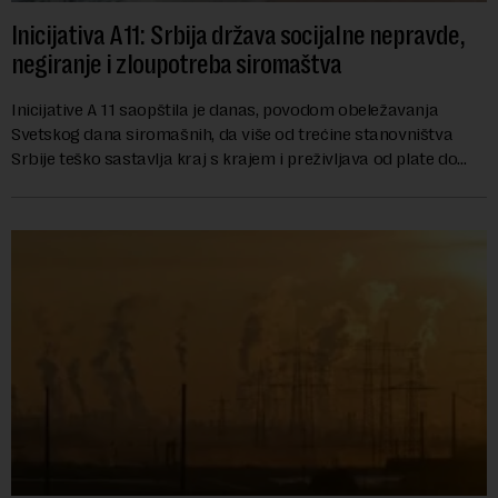
Inicijativa A11: Srbija država socijalne nepravde,
negiranje i zloupotreba siromaštva
Inicijative A 11 saopštila je danas, povodom obeležavanja
Svetskog dana siromašnih, da više od trećine stanovništva
Srbije teško sastavlja kraj s krajem i preživljava od plate do
plate.U saopštenju piše ...