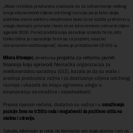
„Mala i srednja preduzeća značajna su za ostvarivanje velikog
broja ekonomskih ciljeva održivog razvoja pa je tako dalja
podrška ovom sektoru neophodna kako bi se zaista pretvorio u
snagu domaće privrede i kako bi se istovremeno ostvarili ciljevi
agende 2030. Pored podsticanja saradnje između firmi, isto
toliko bitna je i saradnja firmi sa razvojnim, naučno
obrazovnim institucijama“, naveo je predstavnik CEVES-a.
Milena Altemajer,
direktorka
projekta za reformu javnih
emačka organizacija za
finansija koju sprovodi N
međunarodnu saradnju (GIZ), kazala je da su mala i
srednja preduzeća važna i za dostizanje ciljeva održivog
razvoja i ukazala da imaju ogromnu ulogu u
smanjivanju siromaštva i nejednakosti.
Prema njenim rečima, dodatno su važna i u
osnaživanju
pozicije žena na tržištu rada i mogućnosti da pozitivno utiču na
okolinu i zdravlje.
Takođe, Altemajer je rekla da Nemačka već dugo godina radi na