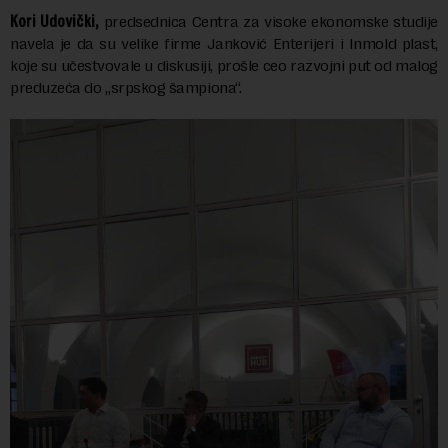
Kori Udovički,
predsednica Centra za visoke ekonomske studije
navela je da su velike firme Janković Enterijeri i Inmold plast,
koje su učestvovale u diskusiji, prošle ceo razvojni put od malog
preduzeća do „srpskog šampiona“.