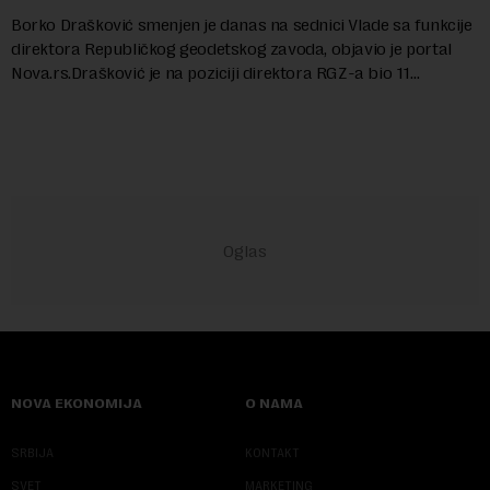
Borko Drašković smenjen je danas na sednici Vlade sa funkcije
direktora Republičkog geodetskog zavoda, objavio je portal
Nova.rs.Drašković je na poziciji direktora RGZ-a bio 11
godina.Kako piše Nova....
NOVA EKONOMIJA
O NAMA
SRBIJA
KONTAKT
SVET
MARKETING