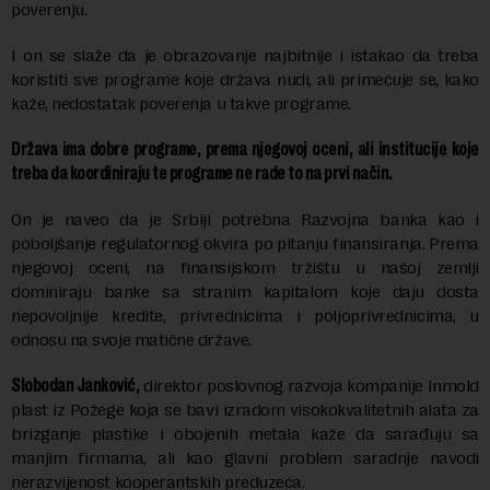
poverenju.
I on se slaže da je obrazovanje najbitnije i istakao da treba
koristiti sve programe koje država nudi, ali primećuje se, kako
kaže, nedostatak poverenja u takve programe.
Država ima dobre programe, prema njegovoj oceni, ali institucije koje
treba da koordiniraju te programe ne rade to na prvi način.
On je naveo da je Srbiji potrebna Razvojna banka kao i
poboljšanje regulatornog okvira po pitanju finansiranja. Prema
njegovoj oceni, na finansijskom tržištu u našoj zemlji
dominiraju banke sa stranim kapitalom koje daju dosta
nepovoljnije kredite, privrednicima i poljoprivrednicima, u
odnosu na svoje matične države.
Slobodan Janković,
direktor poslovnog razvoja kompanije Inmold
plast iz Požege koja se bavi izradom visokokvalitetnih alata za
brizganje plastike i obojenih metala kaže da sarađuju sa
manjim firmama, ali kao glavni problem saradnje navodi
nerazvijenost kooperantskih preduzeća.