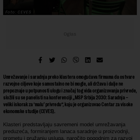
Foto: CEVES
Umrežavanje i saradnja preko klastera omogućava firmama da ostvare
razvojne ciljeve koje samostalno ne bi mogle, ali država i dalje ne
prepoznaje u potpunosti ulogu i značaj tog vida organizovanja privrede,
složili su se panelisti na konferenciji „MSP Srbija 2030: Saradnja –
veliki iskorak za ‘malu’ privredu“, koju je organizovao Centar za visoke
ekonomske studije (CEVES).
Klasteri predstavljaju savremeni model umrežavanja
preduzeća, formiranjem lanaca saradnje u proizvodnji,
prometu i pružanju usluga, naročito pogodnim za razvoj