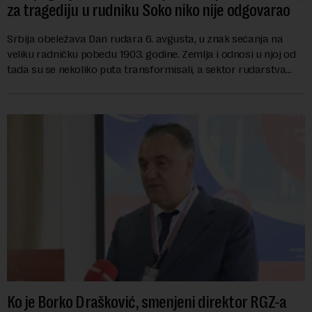
za tragediju u rudniku Soko niko nije odgovarao
Srbija obeležava Dan rudara 6. avgusta, u znak sećanja na
veliku radničku pobedu 1903. godine. Zemlja i odnosi u njoj od
tada su se nekoliko puta transformisali, a sektor rudarstva
danas karakterišu velike r...
Ko je Borko Drašković, smenjeni direktor RGZ-a