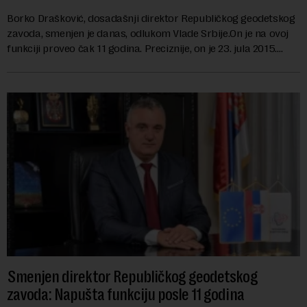
Borko Drašković, dosadašnji direktor Republičkog geodetskog
zavoda, smenjen je danas, odlukom Vlade Srbije.On je na ovoj
funkciji proveo čak 11 godina. Preciznije, on je 23. jula 2015.
izabran za v.d. di...
Smenjen direktor Republičkog geodetskog
zavoda: Napušta funkciju posle 11 godina