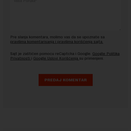
Pre slanja komentara, molimo vas da se upoznate sa
pravilima komentarisanja i pravilima korišćenja sajta.
Sajt je zaštićen pomocu reCaptcha i Google.
Google Politika
Privatnosti
i
Google Uslovi Korišćenja
su primenjeni.