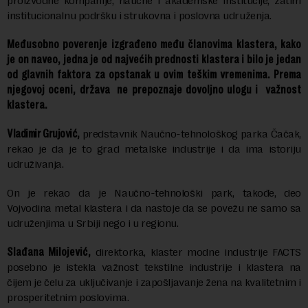
proizvodne kompanije, naučne i akademske institucije, zatim
institucionalnu podršku i strukovna i poslovna udruženja.
Međusobno poverenje izgrađeno među članovima klastera, kako
je on naveo, jedna je od najvećih prednosti klastera i bilo je jedan
od glavnih faktora za opstanak u ovim teškim vremenima. Prema
njegovoj oceni, država ne prepoznaje dovoljno ulogu i važnost
klastera.
Vladimir Grujović,
predstavnik Naučno-tehnološkog parka Čačak,
rekao je da je to grad metalske industrije i da ima istoriju
udruživanja.
On je rekao da je Naučno-tehnološki park, takođe, deo
Vojvodina metal klastera i da nastoje da se povežu ne samo sa
udruženjima u Srbiji nego i u regionu.
Slađana Milojević,
direktorka, klaster modne industrije FACTS
posebno je istekla važnost tekstilne industrije i klastera na
čijem je čelu za uključivanje i zapošljavanje žena na kvalitetnim i
prosperitetnim poslovima.