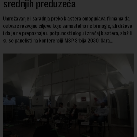
srednjih preduzeća
Umrežavanje i saradnja preko klastera omogućava firmama da
ostvare razvojne ciljeve koje samostalno ne bi mogle, ali država
i dalje ne prepoznaje u potpunosti ulogu i značaj klastera, složili
su se panelisti na konferenciji MSP Srbija 2030: Sara...