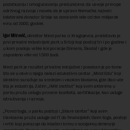
podsticanju i omogućavanju preduzećima da usvoje principe
održivog razvoja i navela da je upravo Nemačka najveći
bilateralni donator Srbije sa doniranih više od dve milijarde
evra od 2000. godine.
Igor Mitrović,
direktor Mind parka iz Kragujevca, predstavio je
prvi privatni industrijski park u Srbiji koji postoji tri i po godine i
u kom posluju velike korporacije (Simens, Škoda) i gde je
zaposleno više od 1.500 ljudi.
Mind park je rezultat privatne inicijative i poseban je po tome
što se u okviru njega nalazi edukativni centar „Mind Edu“ koji
direktno sarađuje sa srednjim i visokim školama, gde đaci uče
šta je industrija. Zatim „IMW institut“ koji svim akterima u
parku pruža uslugu provere kvaliteta, sertifikacije, kao usluge
istraživanja i razvoja.
„Pored toga, u parku postoji i „Share centar“ koji svim
članicama pruža usluge od IT do finansijskih. Osim toga, postoji
i vrtić koji pokazuje da klasteri brinu o socijalnoj dimenziji