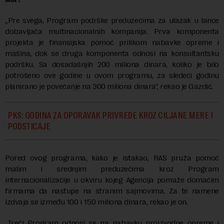
„Pre svega, Program podrške preduzećima za ulazak u lance
dobavljača multinacionalnih kompanija. Prva komponenta
projekta je finansijska pomoć prilikom nabavke opreme i
mašina, dok se druga komponenta odnosi na konsultantsku
podršku. Sa dosadašnjih 200 miliona dinara, koliko je bilo
potrošeno ove godine u ovom programu, za sledeći godinu
planirano je povećanje na 300 miliona dinara“, rekao je Gazdić.
PKS: GODINA ZA OPORAVAK PRIVREDE KROZ CILJANE MERE I
PODSTICAJE
Pored ovog programa, kako je istakao, RAS pruža pomoć
malim i srednjim preduzećima kroz Program
internacionalizacije u okviru kojeg Agencija pomaže domaćim
firmama da nastupe na stranim sajmovima. Za te namene
izdvaja se između 100 i 150 miliona dinara, rekao je on.
„Treći Program odnosi se na nabavku proizvodne opreme i