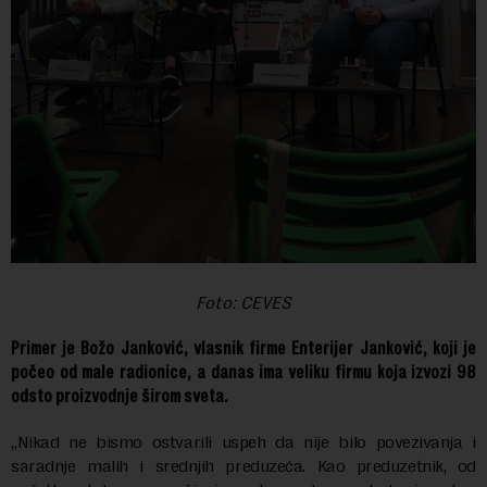
Foto: CEVES
Primer je Božo Janković, vlasnik firme Enterijer Janković, koji je
počeo od male radionice, a danas ima veliku firmu koja izvozi 98
odsto proizvodnje širom sveta.
„Nikad ne bismo ostvarili uspeh da nije bilo povezivanja i
saradnje malih i srednjih preduzeća. Kao preduzetnik, od