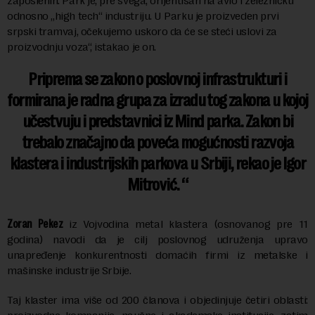
zaposlenih. Park je, pre svega, orijentisan na avio i železničku
odnosno „high tech“ industriju. U Parku je proizveden prvi
srpski tramvaj, očekujemo uskoro da će se steći uslovi za
proizvodnju voza“, istakao je on.
Priprema se zakon o poslovnoj infrastrukturi i
formirana je radna grupa za izradu tog zakona u kojoj
učestvuju i predstavnici iz Mind parka. Zakon bi
trebalo značajno da poveća mogućnosti razvoja
klastera i industrijskih parkova u Srbiji, rekao je Igor
Mitrović.
Zoran Pekez
iz Vojvodina metal klastera (osnovanog pre 11
godina) navodi da je cilj poslovnog udruženja upravo
unapređenje konkurentnosti domaćih firmi iz metalske i
mašinske industrije Srbije.
Taj klaster ima više od 200 članova i objedinjuje četiri oblasti: