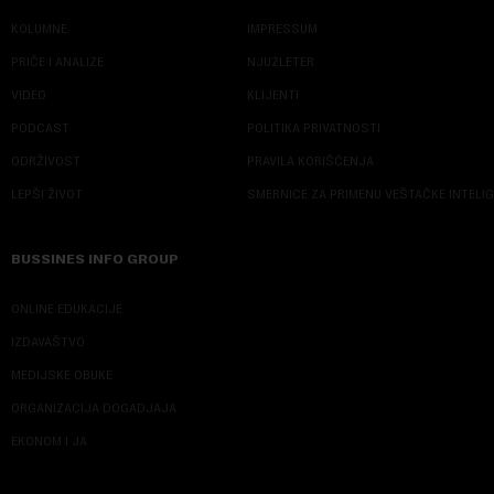
KOLUMNE
IMPRESSUM
PRIČE I ANALIZE
NJUZLETER
VIDEO
KLIJENTI
PODCAST
POLITIKA PRIVATNOSTI
ODRŽIVOST
PRAVILA KORIŠĆENJA
LEPŠI ŽIVOT
SMERNICE ZA PRIMENU VEŠTAČKE INTELI
BUSSINES INFO GROUP
ONLINE EDUKACIJE
IZDAVAŠTVO
MEDIJSKE OBUKE
ORGANIZACIJA DOGADJAJA
EKONOM I JA