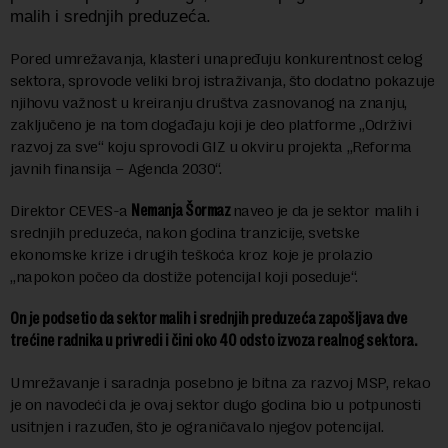
malih i srednjih preduzeća.
Pored umrežavanja, klasteri unapređuju konkurentnost celog
sektora, sprovode veliki broj istraživanja, što dodatno pokazuje
njihovu važnost u kreiranju društva zasnovanog na znanju,
zaključeno je na tom događaju koji je deo platforme „Održivi
razvoj za sve“ koju sprovodi GIZ u okviru projekta „Reforma
javnih finansija – Agenda 2030“.
Direktor CEVES-a
Nemanja Šormaz
naveo je da je sektor malih i
srednjih preduzeća, nakon godina tranzicije, svetske
ekonomske krize i drugih teškoća kroz koje je prolazio
„napokon počeo da dostiže potencijal koji poseduje“.
On je podsetio da sektor malih i srednjih preduzeća zapošljava dve
trećine radnika u privredi i čini oko 40 odsto izvoza realnog sektora.
Umrežavanje i saradnja posebno je bitna za razvoj MSP, rekao
je on navodeći da je ovaj sektor dugo godina bio u potpunosti
usitnjen i razuđen, što je ograničavalo njegov potencijal.