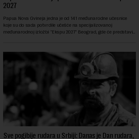
2027
Papua Nova Gvineja jedna je od 141 međunarodne učesnice
koje su do sada potvrdile učešće na specijalizovanoj
međunarodnoj izložbi "Ekspu 2027" Beograd, gde će predstaviti
i kao državu sa najvećom jezičkom ra...
Sve pogibije rudara u Srbiji: Danas je Dan rudara,