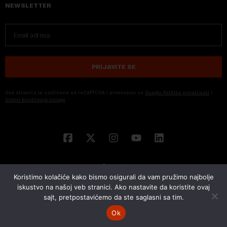
NEWSLETTER
PRIJAVITE SE
Ova stranica je zaštićena sa reCAPTCHA i primenjuju se
Google Politika privatnosti
i
Uslovi korišćenja usluge
Koristimo kolačiće kako bismo osigurali da vam pružimo najbolje
iskustvo na našoj veb stranici. Ako nastavite da koristite ovaj
sajt, pretpostavićemo da ste saglasni sa tim.
© 2026 NOVA EKONOMIJA | SVA PRAVA ZADŽANA | DEVELOPED BY
CUBES
Ok