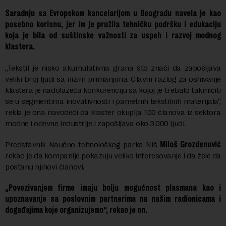
Saradnju sa Evropskom kancelarijom u Beogradu navela je kao
posebno korisnu, jer im je pružila tehničku podršku i edukaciju
koja je bila od suštinske važnosti za uspeh i razvoj modnog
klastera.
„Tekstil je nisko akumulativna grana što znači da zapošljava
veliki broj ljudi sa nižim primanjima. Glavni razlog za osnivanje
klastera je nadolazeća konkurenciju sa kojoj je trebalo takmičiti
se u segmentima inovativnosti i pametnih tekstilnih materijala“,
rekla je ona navodeći da klaster okuplja 100 članova iz sektora
modne i odevne industrije i zapošljava oko 3.000 ljudi.
Predstavnik Naučno-tehnološkog parka Niš
Miloš Grozdenović
rekao je da kompanije pokazuju veliko interesovanje i da žele da
postanu njihovi članovi.
„Povezivanjem firme imaju bolju mogućnost plasmana kao i
upoznavanje sa poslovnim partnerima na našim radionicama i
događajima koje organizujemo“, rekao je on.