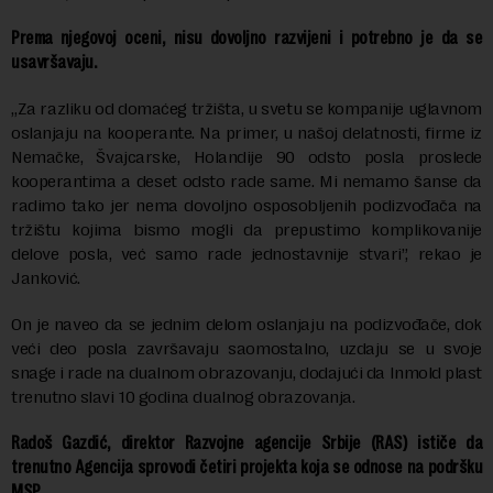
Prema njegovoj oceni, nisu dovoljno razvijeni i potrebno je da se
usavršavaju.
„Za razliku od domaćeg tržišta, u svetu se kompanije uglavnom
oslanjaju na kooperante. Na primer, u našoj delatnosti, firme iz
Nemačke, Švajcarske, Holandije 90 odsto posla proslede
kooperantima a deset odsto rade same. Mi nemamo šanse da
radimo tako jer nema dovoljno osposobljenih podizvođača na
tržištu kojima bismo mogli da prepustimo komplikovanije
delove posla, već samo rade jednostavnije stvari”, rekao je
Janković.
On je naveo da se jednim delom oslanjaju na podizvođače, dok
veći deo posla završavaju saomostalno, uzdaju se u svoje
snage i rade na dualnom obrazovanju, dodajući da Inmold plast
trenutno slavi 10 godina dualnog obrazovanja.
Radoš Gazdić, direktor Razvojne agencije Srbije (RAS) ističe da
trenutno Agencija sprovodi četiri projekta koja se odnose na podršku
MSP.