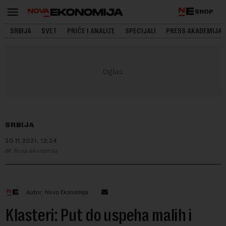
SHOP
SRBIJA
SVET
PRIČE I ANALIZE
SPECIJALI
PRESS AKADEMIJA
SRBIJA
30.11.2021.
13:24
Nova ekonomija
Autor: Nova Ekonomija
Klasteri: Put do uspeha malih i