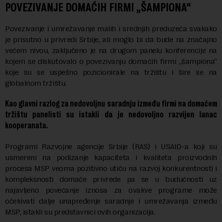
POVEZIVANJE DOMAĆIH FIRMI „ŠAMPIONA“
Povezivanje i umrežavanje malih i srednjih preduzeća svakako
je prisutno u privredi Srbije, ali moglo bi da bude na značajno
većem nivou, zaključeno je na drugom panelu konferencije na
kojem se diskutovalo o povezivanju domaćih firmi „šampiona“
koje su se uspešno pozicionirale na tržištu i šire se na
globalnom tržištu.
Kao glavni razlog za nedovoljnu saradnju između firmi na domaćem
tržištu panelisti su istakli da je nedovoljno razvijen lanac
kooperanata.
Programi Razvojne agencije Srbije (RAS) i USAID-a koji su
usmereni na podizanje kapaciteta i kvaliteta proizvodnih
procesa MSP veoma pozitivno utiču na razvoj konkurentnosti i
kompleksnosti domaće privrede pa se u budućnosti uz
najavljeno povećanje iznosa za ovakve programe može
očekivati dalje unapređenje saradnje i umrežavanja između
MSP, istakli su predstavnici ovih organizacija.