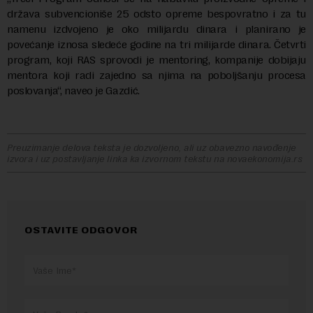
država subvencioniše 25 odsto opreme bespovratno i za tu
namenu izdvojeno je oko milijardu dinara i planirano je
povećanje iznosa sledeće godine na tri milijarde dinara. Četvrti
program, koji RAS sprovodi je mentoring, kompanije dobijaju
mentora koji radi zajedno sa njima na poboljšanju procesa
poslovanja“, naveo je Gazdić.
Preuzimanje delova teksta je dozvoljeno, ali uz obavezno navođenje
izvora i uz postavljanje linka ka izvornom tekstu na novaekonomija.rs
OSTAVITE ODGOVOR