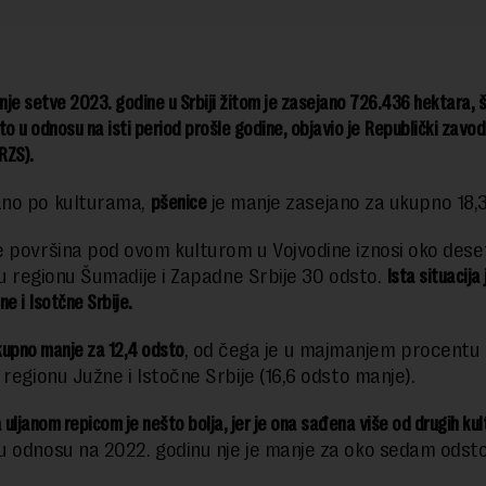
je setve 2023. godine u Srbiji žitom je zasejano 726.436 hektara, š
to u odnosu na isti period prošle godine, objavio je Republički zavod
RZS).
no po kulturama,
pšenice
je manje zasejano za ukupno 18,3
 površina pod ovom kulturom u Vojvodine iznosi oko dese
o u regionu Šumadije i Zapadne Srbije 30 odsto.
Ista situacija j
ne i Isotčne Srbije.
kupno manje za 12,4 odsto
, od čega je u majmanjem procentu 
 regionu Južne i Istočne Srbije (16,6 odsto manje).
a uljanom repicom je nešto bolja, jer je ona sađena više od drugih kul
 odnosu na 2022. godinu nje je manje za oko sedam odsto