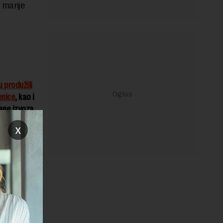
o manje
 produžili
enice
, kao i
ane izvoza
x