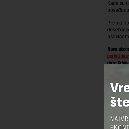
Kada su u
posađeno 
Prema p
desetogod
pšenicom 
Nova ekonom
period sazr
da je Srbij
u 2022. god
Vr
šte
NAJVR
EKONO