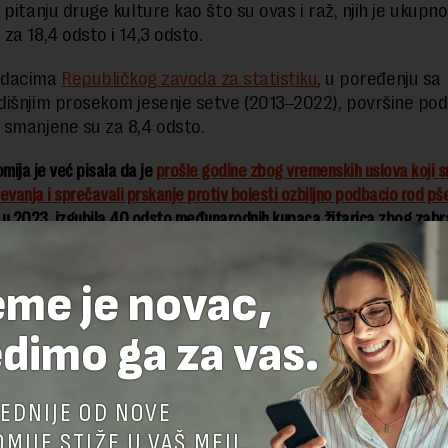
 pitanju druge kulture kao što su ovas i raž, njih je ukupn
za 18,4 odsto i 14,3 odsto.
odacima
Republičkog zavoda za statistiku
, u poređenju sa
išnjim prosekom jesenje setve (2013‒2022), površine pod
smanjene su za 8,4 odsto.
ija je već pisala da je
prošle godine zbog vremenskih uslova koji su
evanja i sprečavali prskanje protiv bolesti ozbiljno podbacio rod pš
a u 2023. izgubila 40 odsto međunarodnih kupaca žitarica zbog zabr
ini.
eme je novac,
dimo ga za vas.
EDNIJE OD NOVE
MIJE STIŽE U VAŠ MEJL.