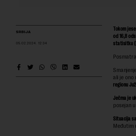
Tokom jesen
SRBIJA
od 16,8 ods
statisitku (
05.02.2024.
12:34
Posmatra
Smanjenje
ali je on
regionu Juž
Ječma je u
posejan u
Situacija s
Međutim u