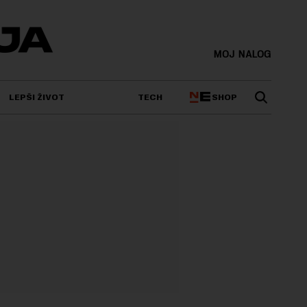
MOJ NALOG
SHOP
LEPŠI ŽIVOT
TECH