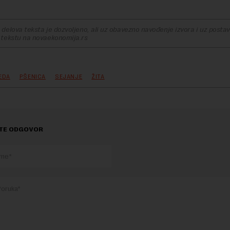
delova teksta je dozvoljeno, ali uz obavezno navođenje izvora i uz postavl
 tekstu na novaekonomija.rs
EDA
PŠENICA
SEJANJE
ŽITA
TE ODGOVOR