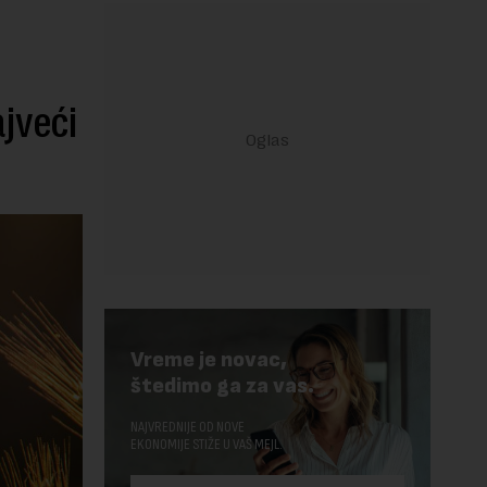
ajveći
Vreme je novac,
štedimo ga za vas.
NAJVREDNIJE OD NOVE
EKONOMIJE STIŽE U VAŠ MEJL.