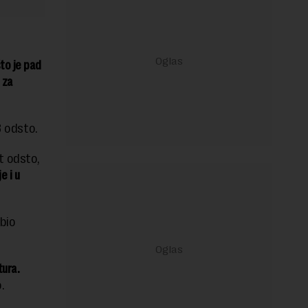
to je pad
 za
 odsto.
t odsto,
e i u
bio
tura.
.