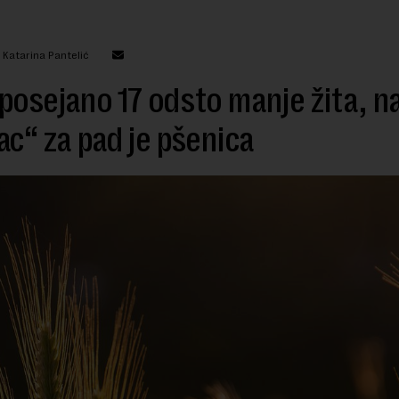
 Katarina Pantelić
posejano 17 odsto manje žita, n
ac“ za pad je pšenica