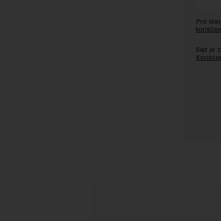
Pre sla
korišćen
Sajt je
Korišće