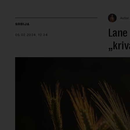
Autor:
SRBIJA
Lane 
05.02.2024.
12:34
„kriv