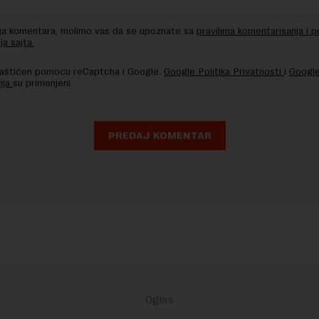
nja komentara, molimo vas da se upoznate sa
pravilima komentarisanja i p
ja sajta.
 zaštićen pomocu reCaptcha i Google.
Google Politika Privatnosti
i
Google
nja
su primenjeni.