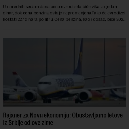
U narednih sedam dana cena evrodizela biće viša za jedan
dinar, dok cena benzina ostaje nepromenjena.Tako će evrodizel
koštati 227 dinara po litru. Cena benzina, kao i dosad, biće 202
dinara po litru. ...
Rajaner za Novu ekonomiju: Obustavljamo letove
iz Srbije od ove zime