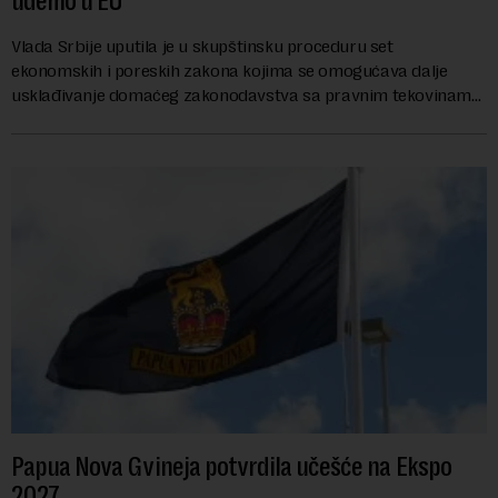
uđemo u EU
Vlada Srbije uputila je u skupštinsku proceduru set
ekonomskih i poreskih zakona kojima se omogućava dalje
usklađivanje domaćeg zakonodavstva sa pravnim tekovinama
Evropske unije i ispunjavaju obaveze predvi...
Papua Nova Gvineja potvrdila učešće na Ekspo
2027