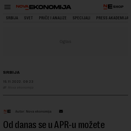
SHOP
SRBIJA
SVET
PRIČE I ANALIZE
SPECIJALI
PRESS AKADEMIJA
SRBIJA
15.11.2022.
09:23
Nova ekonomija
Autor: Nova ekonomija
Od danas se u APR-u možete