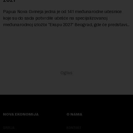
Papua Nova Gvineja jedna je od 141 međunarodne učesnice
koje su do sada potvrdile učešće na specijalizovanoj
međunarodnoj izložbi "Ekspu 2027" Beograd, gde će predstaviti
i kao državu sa najvećom jezičkom ra...
NOVA EKONOMIJA
O NAMA
SRBIJA
KONTAKT