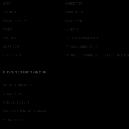
SVET
MARKETING
KOLUMNE
IMPRESSUM
PRIČE I ANALIZE
NJUZLETER
VIDEO
KLIJENTI
PODCAST
POLITIKA PRIVATNOSTI
ODRŽIVOST
PRAVILA KORIŠĆENJA
LEPŠI ŽIVOT
SMERNICE ZA PRIMENU VEŠTAČKE INTELI
BUSSINES INFO GROUP
ONLINE EDUKACIJE
IZDAVAŠTVO
MEDIJSKE OBUKE
ORGANIZACIJA DOGADJAJA
EKONOM I JA