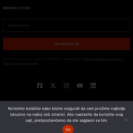
NEWSLETTER
PRIJAVITE SE
Ova stranica je zaštićena sa reCAPTCHA i primenjuju se
Google Politika privatnosti
i
Uslovi korišćenja usluge
Koristimo kolačiće kako bismo osigurali da vam pružimo najbolje
iskustvo na našoj veb stranici. Ako nastavite da koristite ovaj
sajt, pretpostavićemo da ste saglasni sa tim.
© 2026 NOVA EKONOMIJA | SVA PRAVA ZADŽANA | DEVELOPED BY
CUBES
Ok