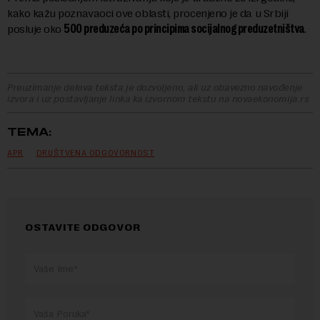
kako kažu poznavaoci ove oblasti, procenjeno je da u Srbiji
posluje oko
500 preduzeća po principima socijalnog preduzetništva
.
Preuzimanje delova teksta je dozvoljeno, ali uz obavezno navođenje
izvora i uz postavljanje linka ka izvornom tekstu na novaekonomija.rs
TEMA:
APR
DRUŠTVENA ODGOVORNOST
OSTAVITE ODGOVOR