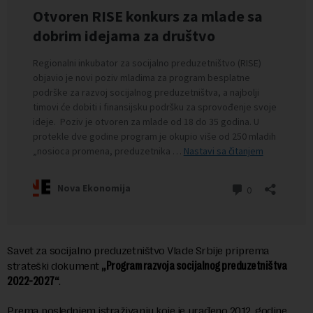
Savet za socijalno preduzetništvo Vlade Srbije priprema
strateški dokument
„Program razvoja socijalnog preduzetništva
2022-2027“
.
Prema poslednjem istraživanju koje je urađeno 2012. godine,