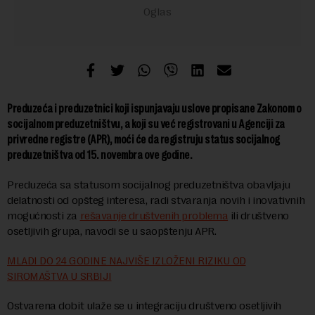
Preduzeća i preduzetnici koji ispunjavaju uslove propisane Zakonom o
socijalnom preduzetništvu, a koji su već registrovani u Agenciji za
privredne registre (APR), moći će da registruju status socijalnog
preduzetništva od 15. novembra ove godine.
Preduzeća sa statusom socijalnog preduzetništva obavljaju
delatnosti od opšteg interesa, radi stvaranja novih i inovativnih
mogućnosti za
rešavanje društvenih problema
ili društveno
osetljivih grupa, navodi se u saopštenju APR.
MLADI DO 24 GODINE NAJVIŠE IZLOŽENI RIZIKU OD
SIROMAŠTVA U SRBIJI
Ostvarena dobit ulaže se u integraciju društveno osetljivih