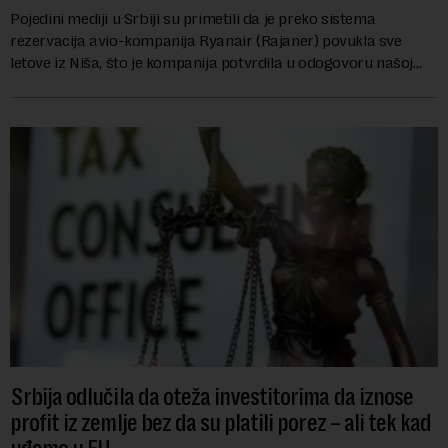
Pojedini mediji u Srbiji su primetili da je preko sistema
rezervacija avio-kompanija Ryanair (Rajaner) povukla sve
letove iz Niša, što je kompanija potvrdila u odogovoru našoj
redakciji danas.„Nažalost, ...
Srbija odlučila da oteža investitorima da iznose
profit iz zemlje bez da su platili porez – ali tek kad