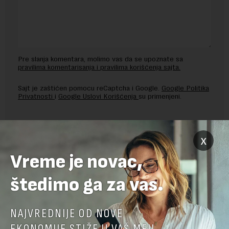
Pre slanja komentara, molimo vas da se upoznate sa
pravilima komentarisanja i pravilima korišćenja sajta.
Sajt je zaštićen pomocu reCaptcha i Google.
Google Politika
Privatnosti
i
Google Uslovi Korišćenja
su primenjeni.
x
Vreme je novac,
štedimo ga za vas.
NAJVREDNIJE OD NOVE
EKONOMIJE STIŽE U VAŠ MEJL.