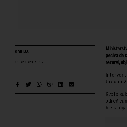
Ministarstv
SRBIJA
peciva da s
rezervi, ob
28.02.2023.
10:52
Interven
Uredbe Vl
Kvote sub
određiva
hleba čij