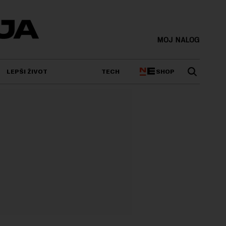
MOJ NALOG
SHOP
LEPŠI ŽIVOT
TECH