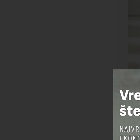
Vr
šte
NAJVR
EKONO