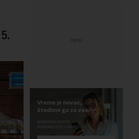
 5.
Vreme je novac,
štedimo ga za vas.
NAJVREDNIJE OD NOVE
EKONOMIJE STIŽE U VAŠ MEJL.