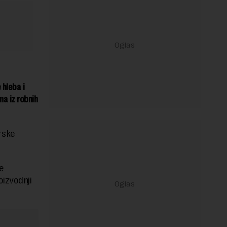
 hleba i
a iz robnih
rske
e
oizvodnji