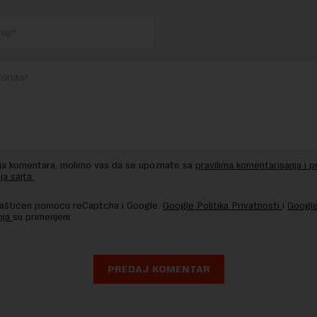
nja komentara, molimo vas da se upoznate sa
pravilima komentarisanja i p
ja sajta.
 zaštićen pomocu reCaptcha i Google.
Google Politika Privatnosti
i
Google
nja
su primenjeni.