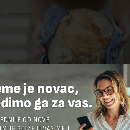
eme je novac,
dimo ga za vas.
EDNIJE OD NOVE
MIJE STIŽE U VAŠ MEJL.