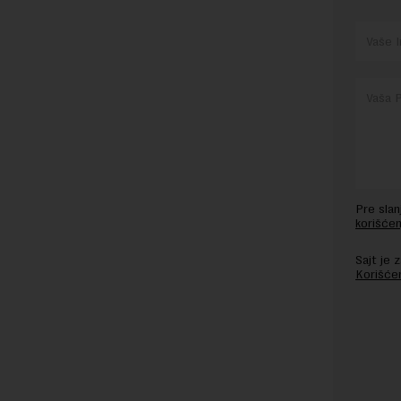
Pre sla
korišćen
Sajt je
Korišće