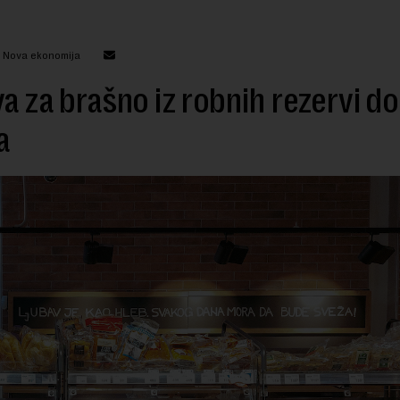
: Nova ekonomija
va za brašno iz robnih rezervi do
a