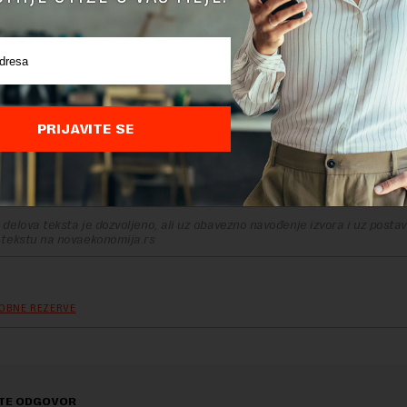
PRIJAVITE SE
delova teksta je dozvoljeno, ali uz obavezno navođenje izvora i uz postavl
 tekstu na novaekonomija.rs
OBNE REZERVE
TE ODGOVOR