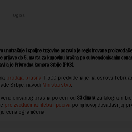
o unutrašnje i spoljne trgovine pozvalo je registrovane proizvođače
e prijave do 5. marta za kupovinu brašna po subvencionisanim cenam
javila je Privredna komora Srbije (PKS).
tna
prodaja brašna
T-500 predviđena je na osnovu februa
ade Srbije, navodi
Ministarstvo
.
vencionisanog brašna po ceni od
33 dinara
za kilogram bić
ne
proizvođačima hleba i peciva
po njihovoj dosadašnjoj pr
a je cena ograničena.