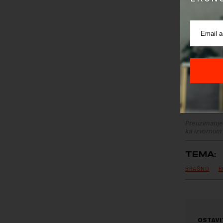
Preuzimanje 
ka izvornom
TEMA:
BRAŠNO
R
OSTAVI