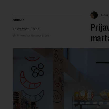
Autor
SRBIJA
Prija
28.02.2023.
10:52
mart
Privredna komora Srbije