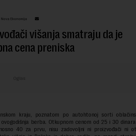
: Nova Ekonomija
vođači višanja smatraju da je
pna cena preniska
nskom kraju, poznatom po autohtonoj sorti oblačinsk
e ovogodišnja berba. Otkupnom cenom od 25 i 30 dinara
nosno 40 za prvu, nisu zadovoljni ni proizvođači ni otk