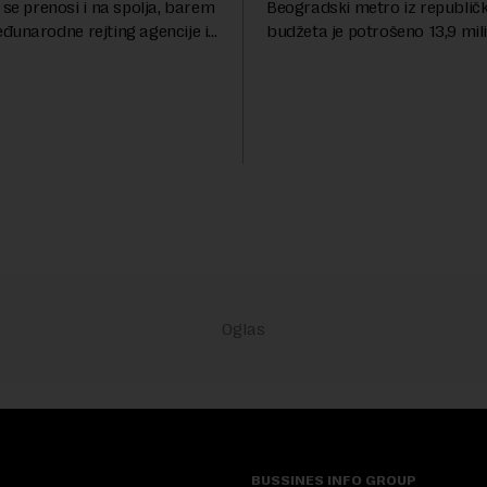
 se prenosi i na spolja, barem
Beogradski metro iz republič
đunarodne rejting agencije i
budžeta je potrošeno 13,9 mili
nstitucije u pitanju. Mi od
dinara, za novi most preko Sa
mo inflaciju, robu lošijeg
milijardi dinara, a za projeka
kanalizacionog sistema u Beog
BUSSINES INFO GROUP