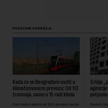
POVEZANI SADRŽAJI
Kada će se Beograđani voziti u
Srbija „p
klimatizovanom prevozu: Od 113
agencije:
tramvaja, samo u 15 radi klima
potpuno 
Ovih dana nijedan od 30 tramvaja marke
Raskol i ha