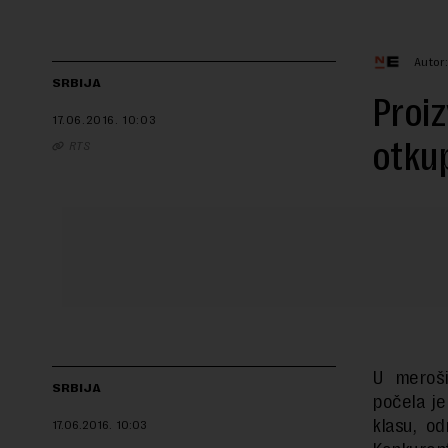
Autor
SRBIJA
Proiz
17.06.2016.
10:03
otku
RTS
U meroši
SRBIJA
počela j
klasu, od
17.06.2016.
10:03