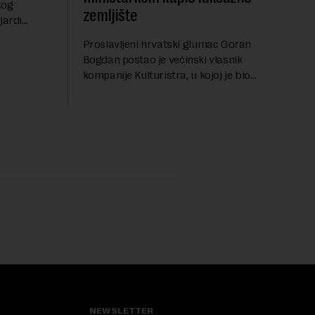
kog
zemljište
jardi
ve 1,5
Proslavljeni hrvatski glumac Goran
t centralnog
Bogdan postao je većinski vlasnik
...
kompanije Kulturistra, u kojoj je bio
suvlasnik sa, između ostalog, aktuelnom
ministarkom rudarstva i energetike u
Vladi Srbije, Dubravkom...
NEWSLETTER