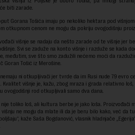
ska višnja iz Poljske je dobro rodila, pa mnogi strah
će biti zarade.
poput Gorana Tošića imaju po nekoliko hektara pod višnjom
m otkupnom cenom ne mogu da pokriju ovogodišnju proiz
vođači višnje se nadaju da nešto zarade od te višnje jer be
dišnje. Svi se zaduže na konto višnje i razduže se kada d
e, međutim, sve što smo zadužili nećemo moći da razduži
č Goran Tošić iz Merošine.
nemaju ni otkupljivači jer tvrde da im Rusi nude 79 evro c
 Kvalitet višnje je, kažu, zbog mraza i grada relativno loš, 
su ovogodišnji rod otkupljivali samo dva dana.
i nije toliko loš, ali kultura berbe je jako loša. Proizvođači
višnju ne mogu da mlate ili da je beru bilo kako, već da tu
oljšaju“, kaže Saša Bogdanović, vlasnik hladnjače „Egerija
.