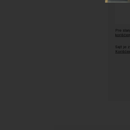
Pre sla
korišćen
Sajt je
Korišće