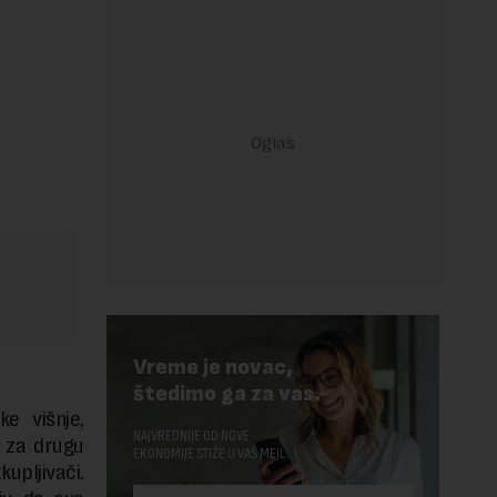
Vreme je novac,
štedimo ga za vas.
e višnje,
NAJVREDNIJE OD NOVE
 za drugu
EKONOMIJE STIŽE U VAŠ MEJL.
upljivači.