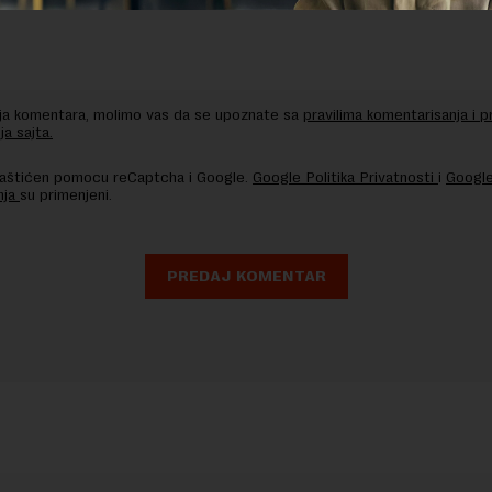
nja komentara, molimo vas da se upoznate sa
pravilima komentarisanja i p
ja sajta.
 zaštićen pomocu reCaptcha i Google.
Google Politika Privatnosti
i
Google
nja
su primenjeni.