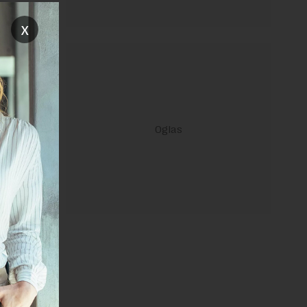
x
vođači ove
i su delom
janje linka