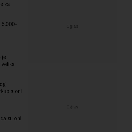
ne za
o 5.000-
 je
 velika
rog
tkup a oni
 da su oni