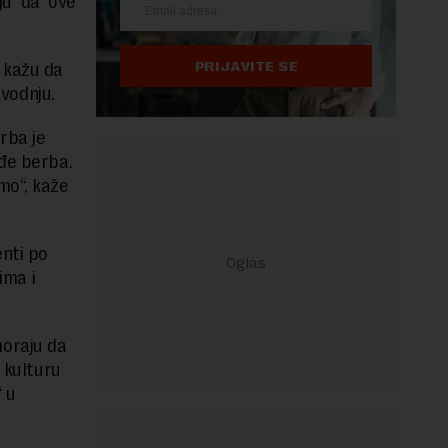
uju da ove
PRIJAVITE SE
 kažu da
vodnju.
rba je
ođe berba.
mo“, kaže
enti po
ima i
 moraju da
 kulturu
“ u