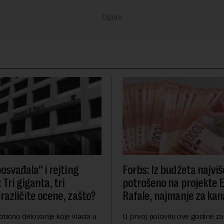
osvađala“ i rejting
Forbs: Iz budžeta najviš
 Tri giganta, tri
potrošeno na projekte 
različite ocene, zašto?
Rafale, najmanje za kana
otično delovanje koje vlada u
U prvoj polovini ove godine za