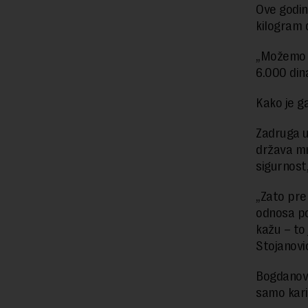
Ove godin
kilogram d
„Možemo n
6.000 dina
Kako je g
Zadruga u
država mn
sigurnost,
„Zato pre
odnosa po
kažu – to 
Stojanovi
Bogdanović
samo kari