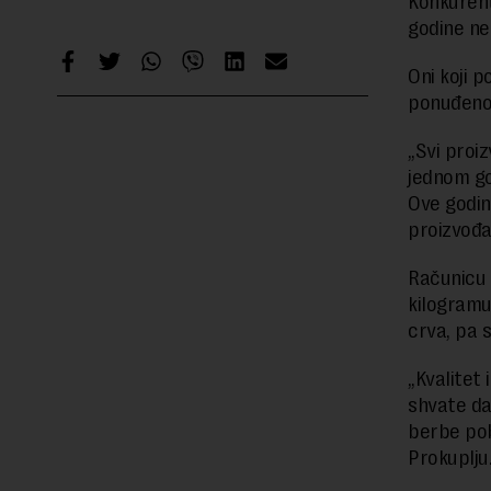
Konkurent
godine ne
Oni koji 
ponuđeno
„Svi proiz
jednom go
Ove godin
proizvođa
Računicu 
kilogramu.
crva, pa 
„Kvalitet 
shvate da 
berbe pob
Prokuplju