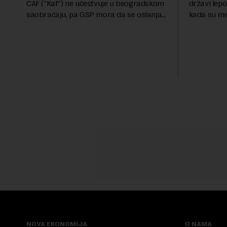
CAF ("Kaf") ne učestvuje u beogradskom
državi lepo
saobraćaju, pa GSP mora da se oslanja
kada su me
na stara vozila bez klima uređaja, kažu
ekonomske i
za Novu ekonomiju iz Sindikata Centar –
sveta uvozi
GSP i Centr...
kvalitet...
NOVA EKONOMIJA
O NAMA