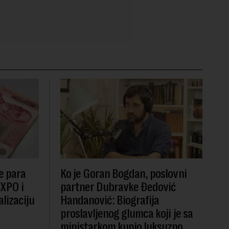
e para
Ko je Goran Bogdan, poslovni
EXPO i
partner Dubravke Đedović
lizaciju
Handanović: Biografija
proslavljenog glumca koji je sa
ministarkom kupio luksuzno