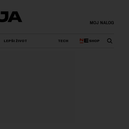
MOJ NALOG
SHOP
LEPŠI ŽIVOT
TECH