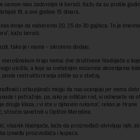
e cenom nisu zadovoljni ni berači. Kažu da su prošle godi
obijali 19, a ove godine 15 dinara.
as dvoje da naberemo 20, 25 do 30 gajbica. To je dnevn
ra“, kažu berači.
azdi, tako je i nama – skromno dodaju.
 merošinskom kraju nema: dve društvene hladnjače u koje
ogo uložila, a koje su ovdašnjim voćarima decenijama bile
 posle restrukturiranja otišle su u stečaj.
rađivači i otkupljivači mogu da nas ucenjuju jer nema dob
nude i potražnje, pa, iako je odličan rod, vi odnesete na o
je druga klasa, i vi ste u njihovim rukama“, rekao je Hrane
ć, stručni savetnik u Opštini Merošina.
, vlasnik hladnjače, kaže da proizvođači okrivljuju njih, ali
ka između proizvođača i kupaca.