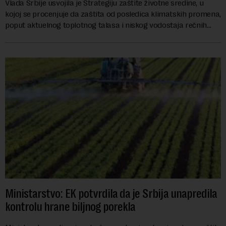
Vlada Srbije usvojila je Strategiju zaštite životne sredine, u
kojoj se procenjuje da zaštita od posledica klimatskih promena,
poput aktuelnog toplotnog talasa i niskog vodostaja rečnih
slivova, zahteva inve...
Ministarstvo: EK potvrdila da je Srbija unapredila
kontrolu hrane biljnog porekla