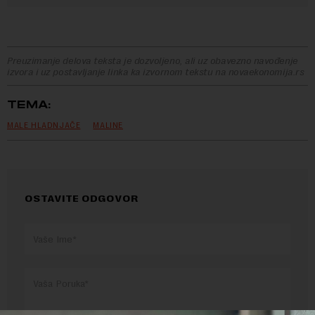
Preuzimanje delova teksta je dozvoljeno, ali uz obavezno navođenje
izvora i uz postavljanje linka ka izvornom tekstu na novaekonomija.rs
TEMA:
MALE HLADNJAČE
MALINE
OSTAVITE ODGOVOR