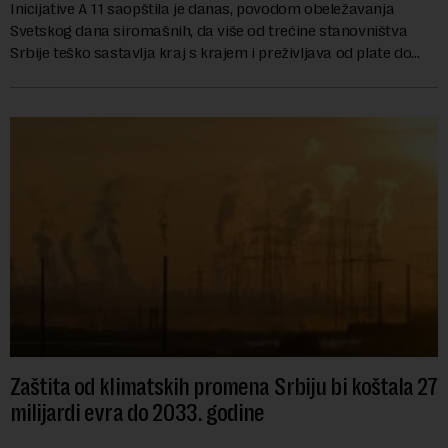
Inicijative A 11 saopštila je danas, povodom obeležavanja
Svetskog dana siromašnih, da više od trećine stanovništva
Srbije teško sastavlja kraj s krajem i preživljava od plate do
plate.U saopštenju piše ...
Zaštita od klimatskih promena Srbiju bi koštala 27
milijardi evra do 2033. godine