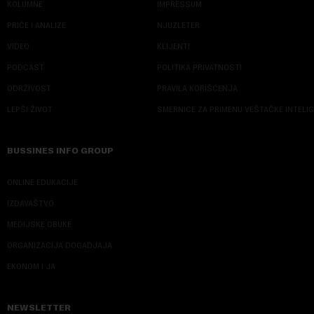
KOLUMNE
IMPRESSUM
PRIČE I ANALIZE
NJUZLETER
VIDEO
KLIJENTI
PODCAST
POLITIKA PRIVATNOSTI
ODRŽIVOST
PRAVILA KORIŠĆENJA
LEPŠI ŽIVOT
SMERNICE ZA PRIMENU VEŠTAČKE INTELI
BUSSINES INFO GROUP
ONLINE EDUKACIJE
IZDAVAŠTVO
MEDIJSKE OBUKE
ORGANIZACIJA DOGADJAJA
EKONOM I JA
NEWSLETTER