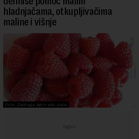
definiše pomoć malim
hladnjačama, otkupljivačima
maline i višnje
Foto: Zadruga Agro-eko voće