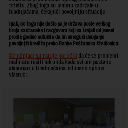
tržištu. Zbog toga su malinu zadržale u
hladnjačama, čekajući povoljniju situaciju.
Ipak, do toga nije došlo pa je država posle velikog
broja sastanaka i razgovora koji su trajali od jeseni
prošle godine odlučila da im omogući dobijanje
povoljnijih kredita preko Banke Poštanska štedionica.
Stručnjaci su ranije poručili
da će se problemi
malinara rešiti tek onda kada svi oni postanu
akcionari u hladnjačama, odnosno njihovi
vlasnici.