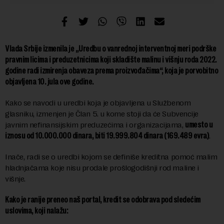
Vlada Srbije izmenila je „Uredbu o vanrednoj interventnoj meri podrške
pravnim licima i preduzetnicima koji skladište malinu i višnju roda 2022.
godine radi izmirenja obaveza prema proizvođačima“, koja je porvobitno
objavljena 10. jula ove godine.
Kako se navodi u uredbi koja je objavljena u Službenom
glasniku, izmenjen je Član 5. u kome stoji da će Subvencije
javnim nefinansijskim preduzećima i organizacijama,
umesto u
iznosu od 10.000.000 dinara, biti 19.999.804 dinara (169.489 evra)
.
Inače, radi se o uredbi kojom se definiše kreditna pomoć malim
hladnjačama koje nisu prodale prošlogodišnji rod maline i
višnje.
Kako je ranije preneo naš portal, kredit se odobrava pod sledećim
uslovima, koji nalažu: