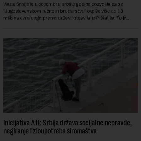
Vlada Srbije je u decembru prošle godine dozvolila da se
"Jugoslovenskom rečnom brodarstvu" otpiše više od 1,3
miliona evra duga prema državi, objavila je Pištaljka. To je
učinjeno zaključkom koji do danas n...
Inicijativa A11: Srbija država socijalne nepravde,
negiranje i zloupotreba siromaštva