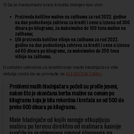
1) Da je maksimalni iznos kredita dobijen kao zbir:
Proizvoda količine maline na zalihama za rod 2022. godine
na dan podnošenja zahteva za kredit i cene u iznosu od 300
dinara po kilogramu, za maksimalno do 100 tona maline na
zalihama;
I/ili proizvoda količine višnje na zalihama za rod 2022.
godine na dan podnošenja zahteva za kredit i cene u iznosu
od 60 dinara po kilogramu, za maksimalno do 250 tona
višnje na zalihama.
O ostalim uslovima za kreditiranje malih hladnjačara više
detalja može da se pronađe na
SLEDEĆEM LINKU
.
Problemi malih hladnjačara počeli su prošle jeseni,
nakon što je okončana berba maline sa cenom po
kilogramu koja je bila rekordna i kretala se od 500 do
preko 600 dinara po kilogramu.
Male hladnjače od kojih mnoge otkupljuju
malinu po terenu direktno od malinara kasnije
suočile sa problemima njenog plasmana na