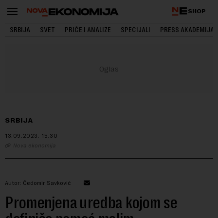
SHOP
SRBIJA
SVET
PRIČE I ANALIZE
SPECIJALI
PRESS AKADEMIJA
SRBIJA
13.09.2023.
15:30
Nova ekonomija
Autor: Čedomir Savković
Promenjena uredba kojom se