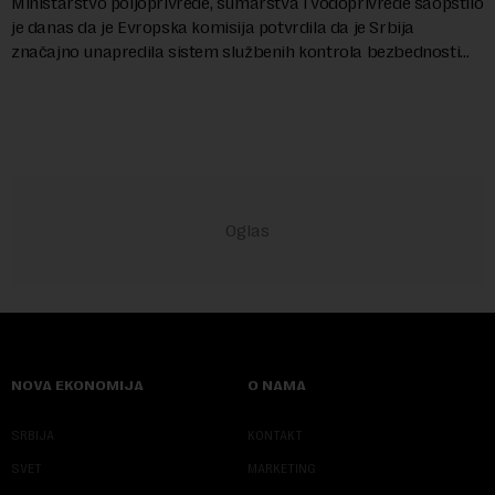
Ministarstvo poljoprivrede, šumarstva i vodoprivrede saopštilo
je danas da je Evropska komisija potvrdila da je Srbija
značajno unapredila sistem službenih kontrola bezbednosti
hrane biljnog porekla, te da k...
NOVA EKONOMIJA
O NAMA
SRBIJA
KONTAKT
SVET
MARKETING