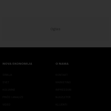
NOVA EKONOMIJA
O NAMA
SRBIJA
KONTAKT
SVET
MARKETING
KOLUMNE
IMPRESSUM
PRIČE I ANALIZE
NJUZLETER
VIDEO
KLIJENTI