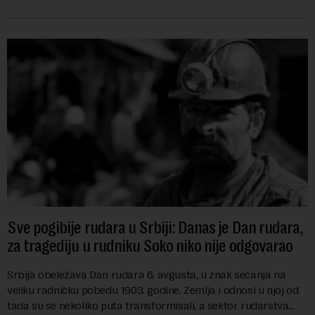
i kao državu sa najvećom jezičkom ra...
Sve pogibije rudara u Srbiji: Danas je Dan rudara,
za tragediju u rudniku Soko niko nije odgovarao
Srbija obeležava Dan rudara 6. avgusta, u znak sećanja na
veliku radničku pobedu 1903. godine. Zemlja i odnosi u njoj od
tada su se nekoliko puta transformisali, a sektor rudarstva