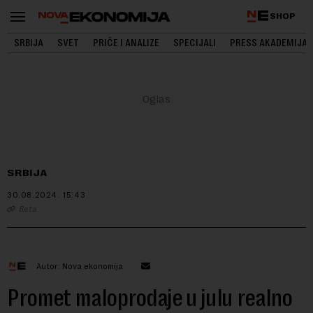
SHOP
SRBIJA
SVET
PRIČE I ANALIZE
SPECIJALI
PRESS AKADEMIJA
SRBIJA
30.08.2024.
15:43
Beta
Autor: Nova ekonomija
Promet maloprodaje u julu realno