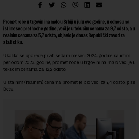
Promet robe u trgovini na malo u Srbiji u julu ove godine, u odnosu na
isti mesec prethodne godine, veći je u tekućim cenama za 9,7 odsto, a u
realnim cenama za 5,7 odsto, objavio je danas Republički zavod za
statistiku.
Ukoliko se uporede prvih sedam meseci 2024. godine sa istim
periodom 2023. godine, promet robe u trgovini na malo veći je u
tekućim cenama za 12,2 odsto.
U stalnim (realnim) cenama promet je bio veći za 7,4 odsto, piše
Beta.