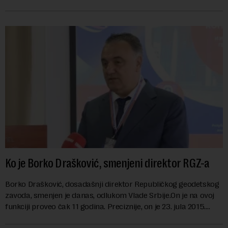
danas karakterišu velike r...
Ko je Borko Drašković, smenjeni direktor RGZ-a
Borko Drašković, dosadašnji direktor Republičkog geodetskog
zavoda, smenjen je danas, odlukom Vlade Srbije.On je na ovoj
funkciji proveo čak 11 godina. Preciznije, on je 23. jula 2015.
izabran za v.d. di...