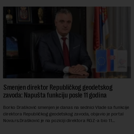
Smenjen direktor Republičkog geodetskog
zavoda: Napušta funkciju posle 11 godina
Borko Drašković smenjen je danas na sednici Vlade sa funkcije
direktora Republičkog geodetskog zavoda, objavio je portal
Nova.rs.Drašković je na poziciji direktora RGZ-a bio 11
godina.Kako piše Nova....