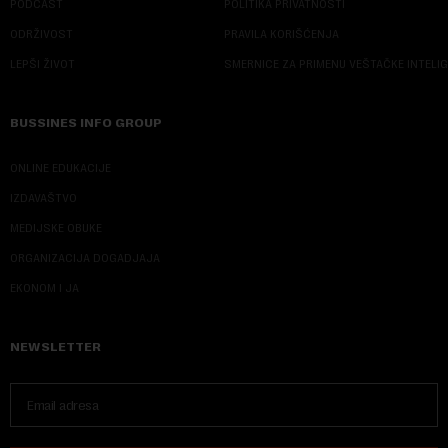
PODCAST
POLITIKA PRIVATNOSTI
ODRŽIVOST
PRAVILA KORIŠĆENJA
LEPŠI ŽIVOT
SMERNICE ZA PRIMENU VEŠTAČKE INTELI
BUSSINES INFO GROUP
ONLINE EDUKACIJE
IZDAVAŠTVO
MEDIJSKE OBUKE
ORGANIZACIJA DOGADJAJA
EKONOM I JA
NEWSLETTER