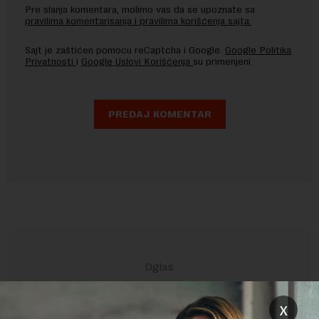
Pre slanja komentara, molimo vas da se upoznate sa
pravilima komentarisanja i pravilima korišćenja sajta.
Sajt je zaštićen pomocu reCaptcha i Google.
Google Politika
Privatnosti
i
Google Uslovi Korišćenja
su primenjeni.
x