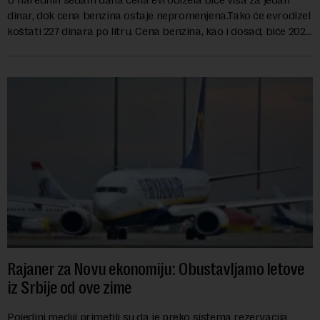
dinar, dok cena benzina ostaje nepromenjena.Tako će evrodizel
koštati 227 dinara po litru. Cena benzina, kao i dosad, biće 202
dinara po litru. ...
Rajaner za Novu ekonomiju: Obustavljamo letove
iz Srbije od ove zime
Pojedini mediji primetili su da je preko sistema rezervacija