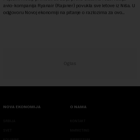
avio-kompanija Ryanair (Rajaner) povukla sve letove iz Niša. U
odgovoru Novoj ekonomiji na pitanje o razlozima za ovo
povlačenje, ovaj avio-gigant...
NOVA EKONOMIJA
O NAMA
SRBIJA
KONTAKT
SVET
MARKETING
KOLUMNE
IMPRESSUM