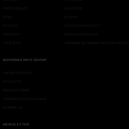
PRIČE I ANALIZE
NJUZLETER
VIDEO
KLIJENTI
PODCAST
POLITIKA PRIVATNOSTI
ODRŽIVOST
PRAVILA KORIŠĆENJA
LEPŠI ŽIVOT
SMERNICE ZA PRIMENU VEŠTAČKE INTELI
BUSSINES INFO GROUP
ONLINE EDUKACIJE
IZDAVAŠTVO
MEDIJSKE OBUKE
ORGANIZACIJA DOGADJAJA
EKONOM I JA
NEWSLETTER