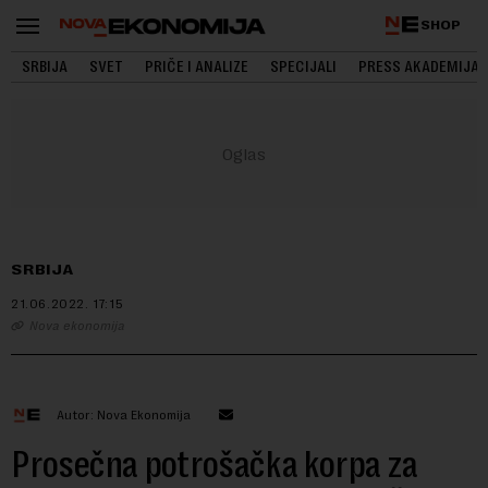
SHOP
SRBIJA
SVET
PRIČE I ANALIZE
SPECIJALI
PRESS AKADEMIJA
SRBIJA
21.06.2022.
17:15
Nova ekonomija
Autor: Nova Ekonomija
Prosečna potrošačka korpa za