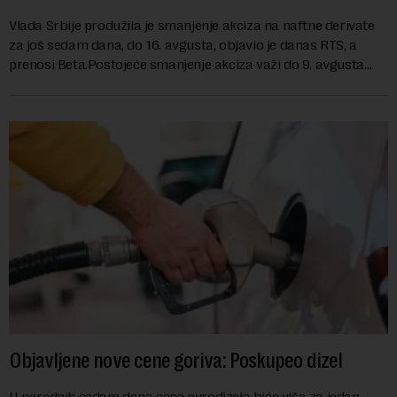
Vlada Srbije produžila je smanjenje akciza na naftne derivate
za još sedam dana, do 16. avgusta, objavio je danas RTS, a
prenosi Beta.Postojeće smanjenje akciza važi do 9. avgusta
kao mera ublažavanja po...
Objavljene nove cene goriva: Poskupeo dizel
U narednih sedam dana cena evrodizela biće viša za jedan