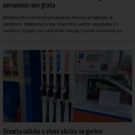
personom non grata
Ministarstvo unutrašnjih poslova Kosova proglasilo je
direktora Telekoma Srbije Vladimira Lučića nepoželjnom
osobom i trajno mu zabranilo ulazak, tranzit i boravak na
Kosovu, navodeći kao razlog njegove javn...
Doneta odluka o visini akciza na gorivo