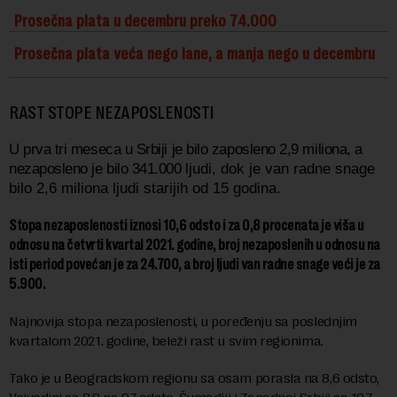
Prosečna plata u decembru preko 74.000
Prosečna plata veća nego lane, a manja nego u decembru
RAST STOPE NEZAPOSLENOSTI
U prva tri meseca u Srbiji je bilo zaposleno 2,9 miliona, a
nezaposleno je bilo 341.000
ljudi
, dok je van radne snage
bilo 2,6 miliona ljudi starijih od 15 godina.
Stopa nezaposlenosti iznosi 10,6 odsto i za 0,8 procenata je viša u
odnosu na četvrti kvartal 2021. godine, broj nezaposlenih u odnosu na
isti period povećan je za 24.700, a broj ljudi van radne snage veći je za
5.900.
Najnovija stopa nezaposlenosti, u poređenju sa poslednjim
kvartalom 2021. godine, beleži rast u svim regionima.
Tako je u Beogradskom regionu sa osam porasla na 8,6 odsto,