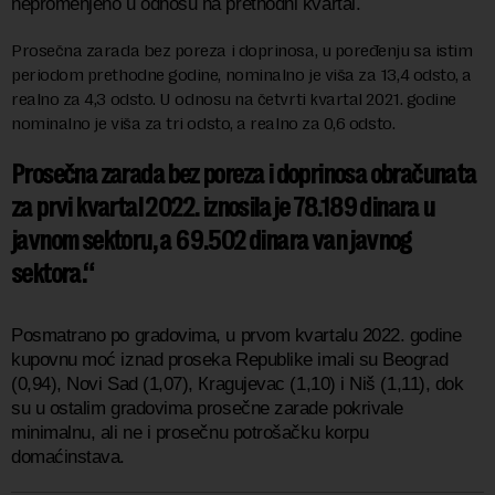
nepromenjeno u odnosu na prethodni kvartal.
Prosečna zarada bez poreza i doprinosa, u poređenju sa istim
periodom prethodne godine, nominalno je viša za 13,4 odsto, a
realno za 4,3 odsto.
U odnosu na četvrti kvartal 2021. godine
nominalno je viša za tri odsto, a realno za 0,6 odsto.
Prosečna zarada bez poreza i doprinosa obračunata
za prvi kvartal 2022. iznosila je 78.189 dinara u
javnom sektoru, a 69.502 dinara van javnog
sektora.
Posmatrano po gradovima, u prvom kvartalu 2022. godine
kupovnu moć iznad proseka Republike imali su Beograd
(0,94), Novi Sad (1,07), Кragujevac (1,10) i Niš (1,11), dok
su u ostalim gradovima prosečne zarade pokrivale
minimalnu, ali ne i prosečnu potrošačku korpu
domaćinstava.