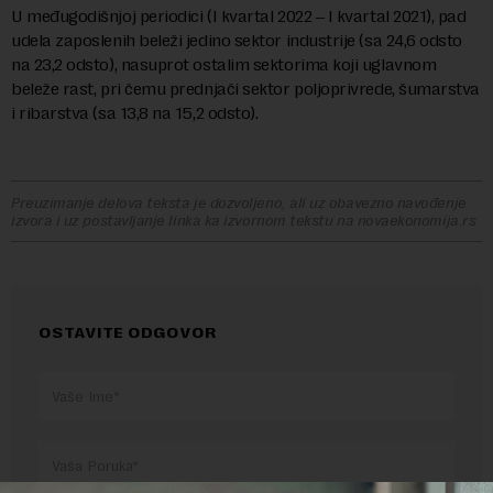
U međugodišnjoj periodici (I kvartal 2022 ‒ I kvartal 2021), pad
udela zaposlenih beleži jedino sektor industrije (sa 24,6 odsto
na 23,2 odsto), nasuprot ostalim sektorima koji uglavnom
beleže rast, pri čemu prednjači sektor poljoprivrede, šumarstva
i ribarstva (sa 13,8 na 15,2 odsto).
Preuzimanje delova teksta je dozvoljeno, ali uz obavezno navođenje
izvora i uz postavljanje linka ka izvornom tekstu na novaekonomija.rs
OSTAVITE ODGOVOR