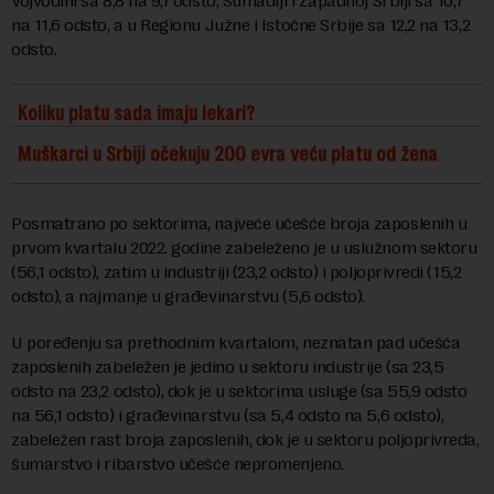
Vojvodini sa 8,8 na 9,7 odsto, Šumadiji i Zapadnoj Srbiji sa 10,7
na 11,6 odsto, a u Regionu Južne i Istočne Srbije sa 12,2 na 13,2
odsto.
Koliku platu sada imaju lekari?
Muškarci u Srbiji očekuju 200 evra veću platu od žena
Posmatrano po sektorima, najveće učešće broja zaposlenih u
prvom kvartalu 2022. godine zabeleženo je u uslužnom sektoru
(56,1 odsto), zatim u industriji (23,2 odsto) i poljoprivredi (15,2
odsto), a najmanje u građevinarstvu (5,6 odsto).
U poređenju sa prethodnim kvartalom, neznatan pad učešća
zaposlenih zabeležen je jedino u sektoru industrije (sa 23,5
odsto na 23,2 odsto), dok je u sektorima usluge (sa 55,9 odsto
na 56,1 odsto) i građevinarstvu (sa 5,4 odsto na 5,6 odsto),
zabeležen rast broja zaposlenih, dok je u sektoru poljoprivreda,
šumarstvo i ribarstvo učešće nepromenjeno.