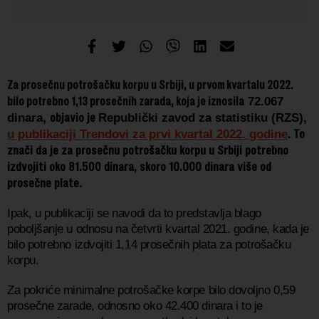
Za prosečnu potrošačku korpu u Srbiji, u prvom kvartalu 2022.
bilo potrebno 1,13 prosečnih zarada, koja je iznosila
72.067
objavio je
dinara,
Republički zavod za statistiku (RZS),
. To
u publikaciji Trendovi za prvi kvartal 2022. godine
znači da je z
a prosečnu potrošačku korpu u Srbiji potrebno
izdvojiti oko
dinara, skoro 10.000 dinara više od
81.500
prosečne plate
.
Ipak, u publikaciji se navodi da to predstavlja blago
poboljšanje u odnosu na četvrti kvartal 2021. godine, kada je
bilo potrebno izdvojiti 1,14 prosečnih plata za potrošačku
korpu.
Za pokriće minimalne potrošačke korpe bilo dovoljno 0,59
prosečne zarade, odnosno oko 42.400 dinara i to je