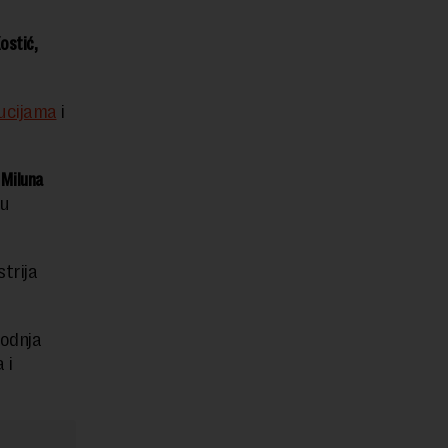
ostić,
tucijama
i
Miluna
ju
trija
vodnja
 i