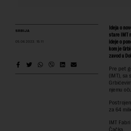
Ideja o nov
SRBIJA
stare IMT m
ideje o pon
05.06.2023.
15:11
kom je Grbi
zavod u Dob
Pre pet g
(IMT), sa
Grbićevim
njemu oču
Postrojenj
za 64 mil
IMT Fabri
Čačka.