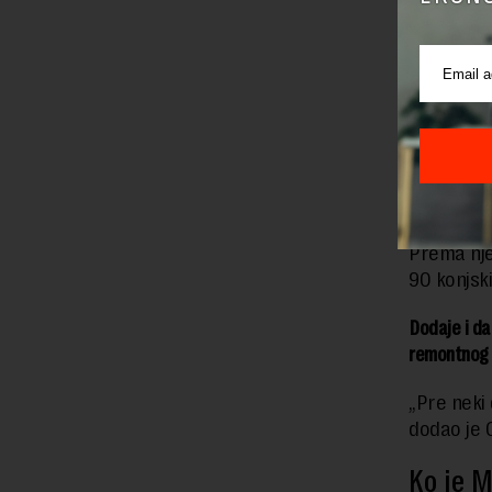
mnogi su za
sve ne zovu
On dodaje
IMT trakto
Jugoslavij
„Oko 800.00
da ćemo radi
Prema nje
90 konjsk
Dodaje i da
remontnog 
„Pre neki
dodao je 
Ko je M