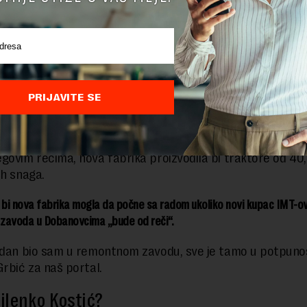
interesovani da kupuju akcije, iz Amerike, Kanade, Australije, nema
“, kaže Grbić.
 i da je u planu da nova fabrika pravi i rezervne delove za
re, kojih i dalje ima dosta i u Srbiji i drugim zemljama bivš
e.
PRIJAVITE SE
0 IMT-ovih traktora ima na ovom (prostoru), a nema rezervnih del
ti i delove. (Delovi) će biti upotrebljivi i za nove traktore“, objašnja
govim rečima, nova fabrika proizvodila bi traktore od 40, 
ih snaga.
 bi nova fabrika mogla da počne sa radom ukoliko novi kupac IMT-o
zavoda u Dobanovcima „bude od reči“.
 dan bio sam u remontnom zavodu, sve je tamo u potpunos
Grbić za naš portal.
ilenko Kostić?