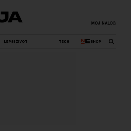
MOJ NALOG
SHOP
LEPŠI ŽIVOT
TECH