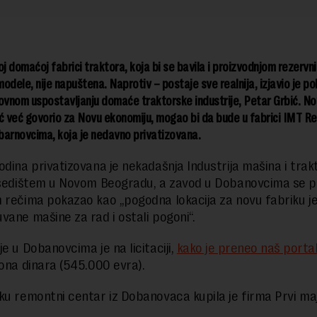
oj domaćoj fabrici traktora, koja bi se bavila i proizvodnjom rezervn
odele, nije napuštena. Naprotiv – postaje sve realnija, izjavio
je po
ovnom uspostavljanju domaće traktorske industrije, Petar Grbić. No
ć već govorio za Novu ekonomiju, mogao bi da bude u fabrici IMT R
arnovcima, koja je nedavno privatizovana.
odina privatizovana je nekadašnja Industrija mašina i trak
 sedištem u Novom Beogradu, a zavod u Dobanovcima se 
 rečima pokazao kao „pogodna lokacija za novu fabriku je
vane mašine za rad i ostali pogoni“.
e u Dobanovcima je na licitaciji,
kako je preneo naš porta
iona dinara (545.000 evra).
ku remontni centar iz Dobanovaca kupila je firma Prvi maj