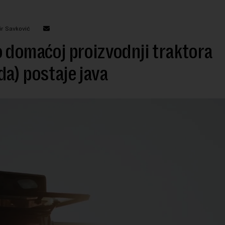
ir Savković
 domaćoj proizvodnji traktora
a) postaje java