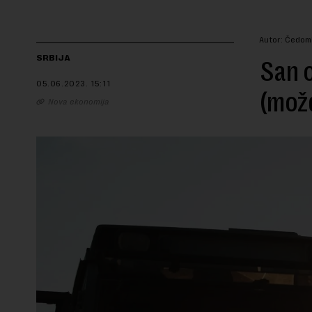
Autor: Čedom
SRBIJA
San o
05.06.2023.
15:11
(možd
Nova ekonomija