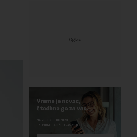
Vreme je novac,
štedimo ga za vas.
NAJVREDNIJE OD NOVE
EKONOMIJE STIŽE U VAŠ MEJL.