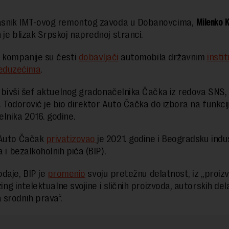
lasnik IMT-ovog remontog zavoda u Dobanovcima,
Milenko K
 je blizak Srpskoj naprednoj stranci.
 kompanije su česti
dobavljači
automobila državnim
insti
eduzećima
.
 i bivši šef aktuelnog gradonačelnika Čačka iz redova SNS,
. Todorović je bio direktor Auto Čačka do izbora na funkci
lnika 2016. godine.
 Auto Čačak
privatizovao
je 2021. godine i Beogradsku indus
a i bezalkoholnih pića (BIP).
daje, BIP je
promenio
svoju pretežnu delatnost, iz „proiz
izing intelektualne svojine i sličnih proizvoda, autorskih dela
srodnih prava“.