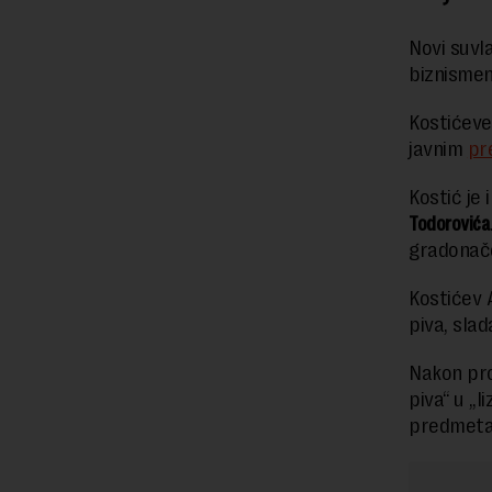
Novi suv
biznismen
Kostićeve
javnim
pr
Kostić je
Todorovića
gradonače
Kostićev
piva, slad
Nakon pro
piva“ u „l
predmeta 