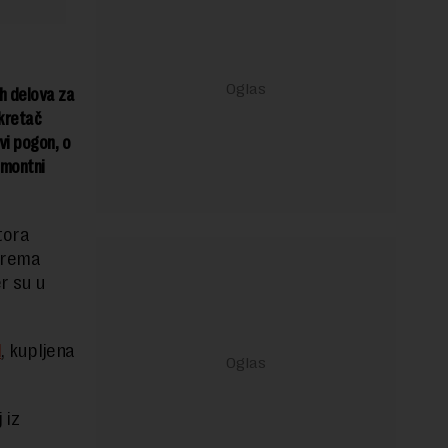
ih delova za
kretač
vi pogon, o
emontni
tora
prema
r su u
l
, kupljena
 iz