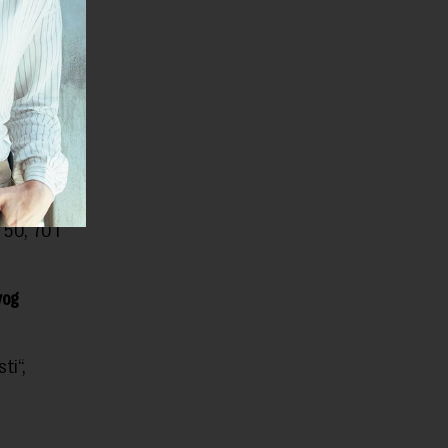
 odakle me
 stare
e
ova, tako
va Grbić.
50, 70 i
vog
ti“,