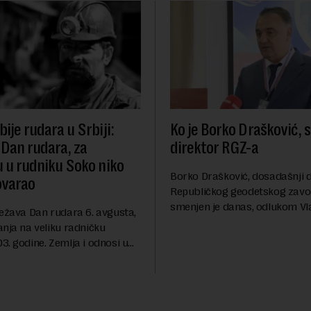
ije rudara u Srbiji:
Ko je Borko Drašković, 
 Dan rudara, za
direktor RGZ-a
u u rudniku Soko niko
Borko Drašković, dosadašnji d
ovarao
Republičkog geodetskog zavo
smenjen je danas, odlukom Vl
ležava Dan rudara 6. avgusta,
Srbije.On je na ovoj funkciji p
anja na veliku radničku
godina. Preciznije, on je 23. jul
. godine. Zemlja i odnosi u
izabran za v.d. di...
a su se nekoliko puta
sali, a sektor rudarstva danas
velike r...