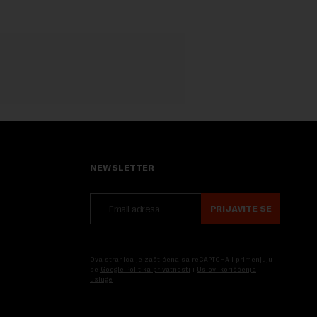
NEWSLETTER
PRIJAVITE SE
Ova stranica je zaštićena sa reCAPTCHA i primenjuju
se
Google Politika privatnosti
i
Uslovi korišćenja
usluge