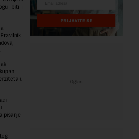
gu biti i
PRIJAVITE SE
za
Pravilnik
adova,
.
tak
okupan
rziteta u
adi
u
a pisanje
 tog