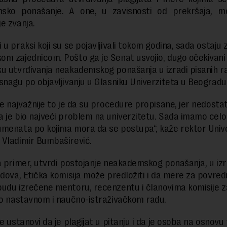
sko ponašanje. A one, u zavisnosti od prekršaja, mo
e zvanja.
u praksi koji su se pojavljivali tokom godina, sada ostaju 
m zajednicom. Pošto ga je Senat usvojio, dugo očekivani 
u utvrđivanja neakademskog ponašanja u izradi pisanih r
snagu po objavljivanju u Glasniku Univerziteta u Beogradu
je najvažnije to je da su procedure propisane, jer nedosta
 je bio najveći problem na univerzitetu. Sada imamo cel
menata po kojima mora da se postupa“, kaže rektor Unive
Vladimir Bumbaširević.
a primer, utvrdi postojanje neakademskog ponašanja, u izr
adova, Etička komisija može predložiti i da mere za povred
udu izrečene mentoru, recenzentu i članovima komisije z
 o nastavnom i naučno-istraživačkom radu.
e ustanovi da je plagijat u pitanju i da je osoba na osnovu