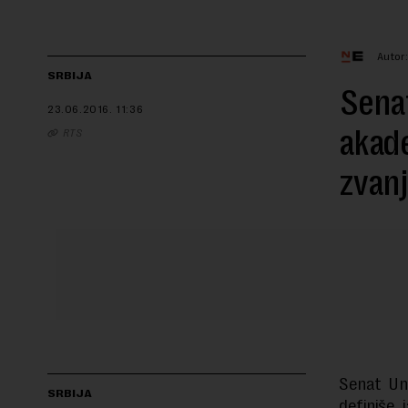
Autor
SRBIJA
Senat
23.06.2016.
11:36
akade
RTS
zvan
Senat Uni
SRBIJA
definiše 