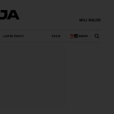
MOJ NALOG
SHOP
LEPŠI ŽIVOT
TECH