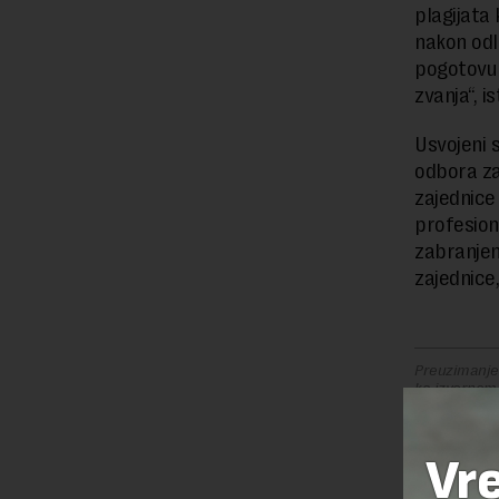
plagijata
nakon odl
pogotovu 
zvanja“, 
Usvojeni s
odbora za
zajednice
profesiona
zabranjen
zajednice,
Preuzimanje 
ka izvornom
Vr
KOMENTA