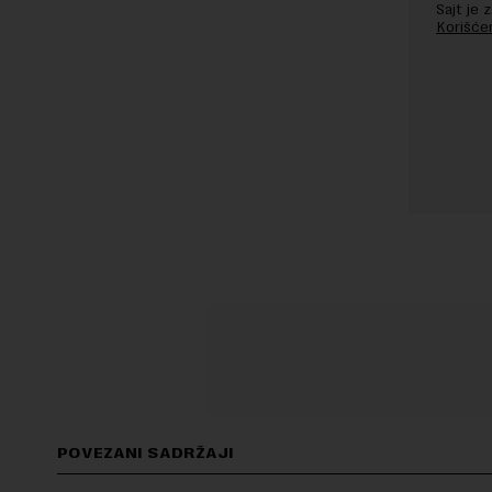
Sajt je
Korišće
POVEZANI SADRŽAJI