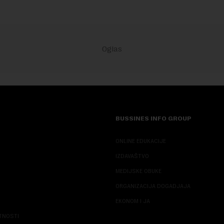
BUSSINES INFO GROUP
ONLINE EDUKACIJE
IZDAVAŠTVO
MEDIJSKE OBUKE
ORGANIZACIJA DOGADJAJA
EKONOM I JA
ATNOSTI