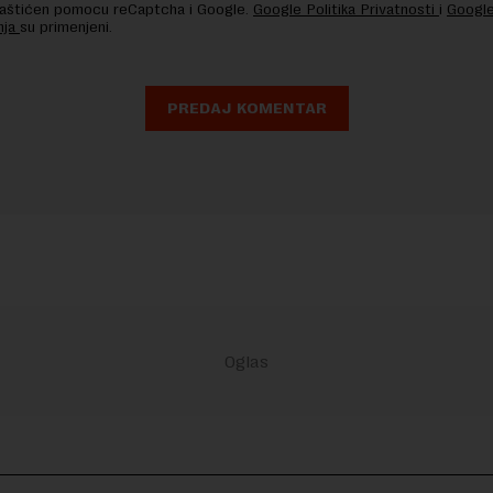
 zaštićen pomocu reCaptcha i Google.
Google Politika Privatnosti
i
Google
nja
su primenjeni.