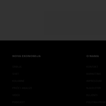
NOVA EKONOMIJA
O NAMA
SRBIJA
KONTAKT
SVET
MARKETING
KOLUMNE
IMPRESSUM
PRIČE I ANALIZE
NJUZLETER
VIDEO
KLIJENTI
PODCAST
POLITIKA PRIV