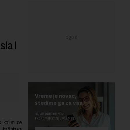
sla i
Vreme je novac,
štedimo ga za vas.
NAJVREDNIJE OD NOVE
EKONOMIJE STIŽE U VAŠ MEJL.
k kojim se
e kažnjava