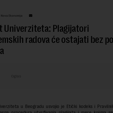
: Nova Ekonomija
 Univerziteta: Plagijatori
mskih radova će ostajati bez po
ja
verziteta u Beogradu usvojio je Etički kodeks i Pravilni
jasna procedura utvrđivanja plagijata i mere kojima s