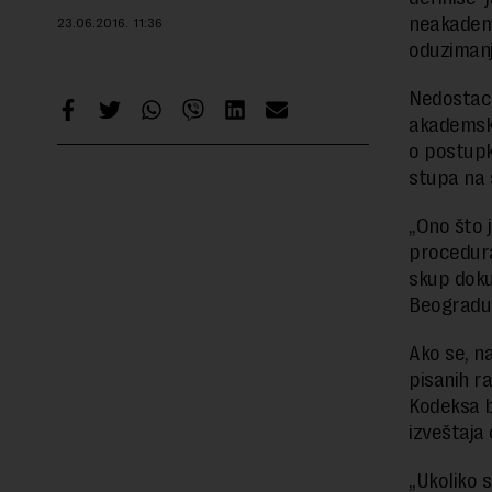
neakadem
23.06.2016.
11:36
oduzimanj
Nedostaci 
akademsko
o postupk
stupa na 
„Ono što 
procedura
skup doku
Beogradu 
Ako se, n
pisanih r
Kodeksa b
izveštaja
„Ukoliko s