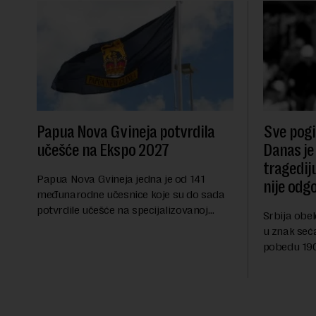
Papua Nova Gvineja potvrdila
Sve pogib
učešće na Ekspo 2027
Danas je
tragedij
Papua Nova Gvineja jedna je od 141
nije odg
međunarodne učesnice koje su do sada
potvrdile učešće na specijalizovanoj
Srbija obe
međunarodnoj izložbi "Ekspu 2027"
u znak seć
Beograd, gde će predstaviti i kao državu
pobedu 1903
sa najvećom jezičkom ra...
njoj od tad
transformi
karakterišu 