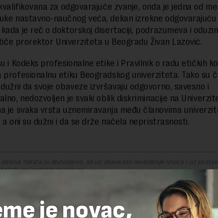
 kvalifikovana za odgovarajuće zvanje, onda je jedna od me
uke nastavno-naučnog veća, dekan izrekne odgovarajuću
kada je reč o doktorskoj disertaciji, podrazumeva i oduzi
ističe prorektor Univerziteta u Beogradu Živan Lazović.
u i Kodeks profesionalne etike i Pravilnik o radu etičkih kom
 profesionalnu etiku Beogradskog univerziteta. Tako su č
 dužni da svoje obaveze izvršavaju odgovorno, savesno i
lno, nedozvoljen je svaki oblik diskriminacije na Univerzit
a je svaka vrsta uznemiravanja među članovima univerzi
 a oni su dužni i da se drže načela nepristrasnosti.
delova teksta je dozvoljeno, ali uz obavezno navođenje izvora i uz postavl
 tekstu na novaekonomija.rs
eme je novac,
R(1)