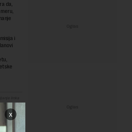
ra da,
 meru,
manje
isija i
lanovi
etu,
tetske
janje linka
x