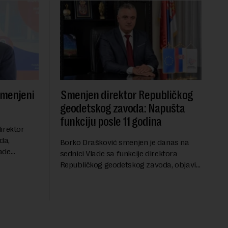
smenjeni
Smenjen direktor Republičkog
geodetskog zavoda: Napušta
funkciju posle 11 godina
irektor
da,
Borko Drašković smenjen je danas na
ade
sednici Vlade sa funkcije direktora
roveo čak 11
Republičkog geodetskog zavoda, objavio
a 2015.
je portal Nova.rs.Drašković je na poziciji
direktora RGZ-a bio 11 godina.Kako piše
Nova....