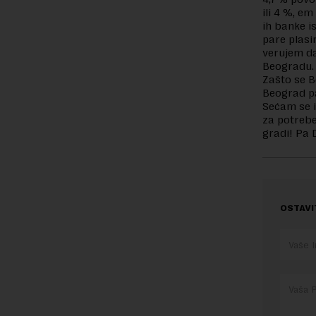
ili 4 %, e
ih banke i
pare plasir
verujem da
Beogradu. 
Zašto se B
Beograd pa
Sećam se i
za potrebe
gradi! Pa 
OSTAVI