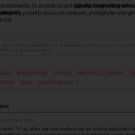
 komponentu tu projekti poput
izgradnje beogradskog metroa
udimpešta,
projekti vezani za reciklažu, poboljšanje energe
i itd.
delova teksta je dozvoljeno, ali uz obavezno navođenje izvora i uz postavl
 tekstu na novaekonomija.rs
LITIKA
INFRASTRUKTURA
JAVNI DUG
MINISTARSTVO FINANSIJA
OB
OLITIKA
SRBIJA
ZELENA TRANZICIJA
R(1)
.06.2024. u 14:30
i smo“ ??? ej, ništa nije obezbeđeno već se država zadužila!!!
ljna??? Pa što ne ponudite te obveznice građanima za npr. ka