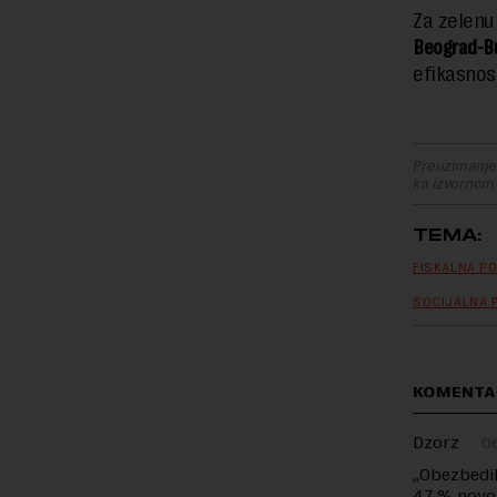
Za zelenu
Beograd-B
efikasnost
Preuzimanje 
ka izvornom
TEMA:
FISKALNA PO
SOCIJALNA P
KOMENTA
Dzorz
06
„Obezbedil
4,7 % povo