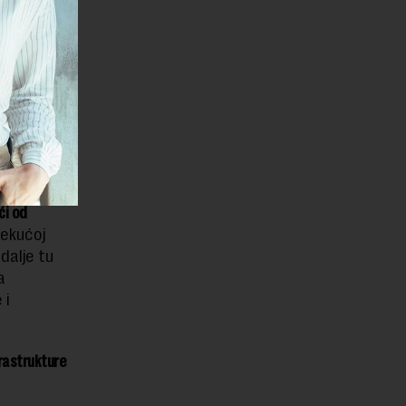
obveznica
ra prema
nga za
ći od
tekućoj
dalje tu
a
 i
frastrukture