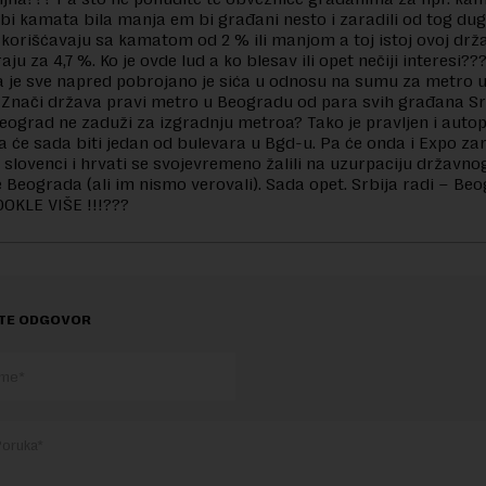
m bi kamata bila manja em bi građani nesto i zaradili od tog du
skorišćavaju sa kamatom od 2 % ili manjom a toj istoj ovoj držav
aju za 4,7 %. Ko je ovde lud a ko blesav ili opet nečiji interesi??
 je sve napred pobrojano je sića u odnosu na sumu za metro 
Znači država pravi metro u Beogradu od para svih građana Srb
eograd ne zaduži za izgradnju metroa? Tako je pravljen i auto
 će sada biti jedan od bulevara u Bgd-u. Pa će onda i Expo za
 slovenci i hrvati se svojevremeno žalili na uzurpaciju državn
 Beograda (ali im nismo verovali). Sada opet. Srbija radi – Be
DOKLE VIŠE !!!???
TE ODGOVOR