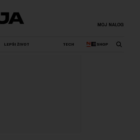
MOJ NALOG
SHOP
LEPŠI ŽIVOT
TECH