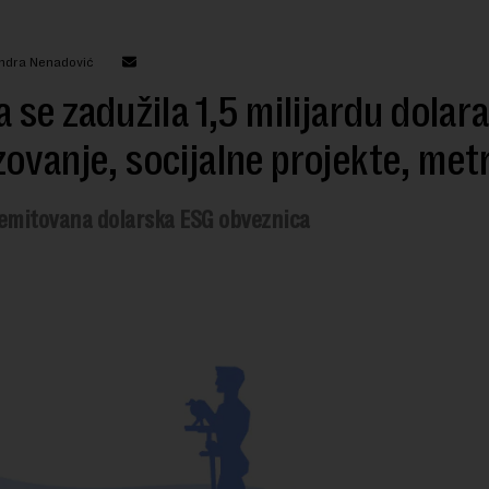
andra Nenadović
a se zadužila 1,5 milijardu dolara
ovanje, socijalne projekte, me
 emitovana dolarska ESG obveznica