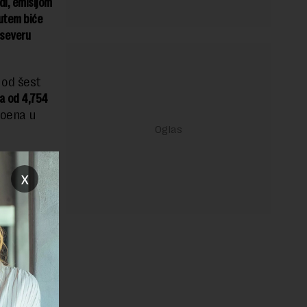
di, emisijom
putem biće
 severu
 od šest
a od 4,754
poena u
 bila
x
ar
narodnom
rethodnih
izik,