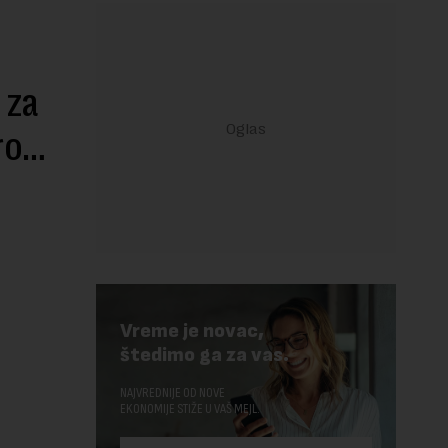
 za
tro…
Vreme je novac,
štedimo ga za vas.
NAJVREDNIJE OD NOVE
EKONOMIJE STIŽE U VAŠ MEJL.