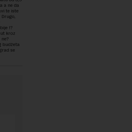
ga a ne da
i te iste
? Drugo,
u
ije !?
put kroz
r ne?
og budžeta
ograd se