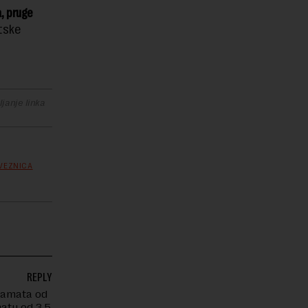
, pruge
tske
janje linka
VEZNICA
REPLY
 Kamata od
matu od 3,5