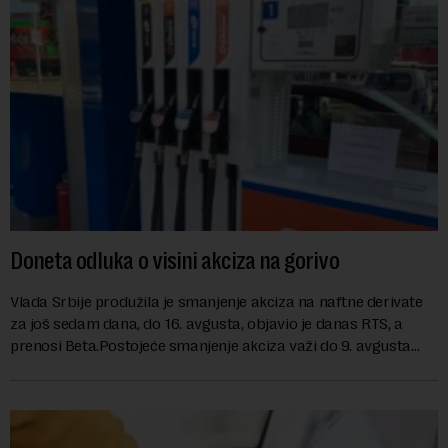
Doneta odluka o visini akciza na gorivo
Vlada Srbije produžila je smanjenje akciza na naftne derivate
za još sedam dana, do 16. avgusta, objavio je danas RTS, a
prenosi Beta.Postojeće smanjenje akciza važi do 9. avgusta
kao mera ublažavanja po...