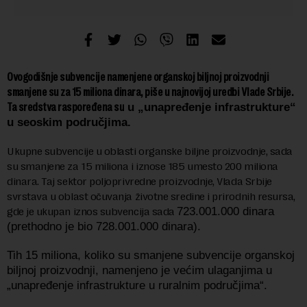
Ovogodišnje subvencije namenjene organskoj biljnoj proizvodnji
smanjene su za 15 miliona dinara, piše u najnovijoj uredbi Vlade Srbije.
Ta sredstva raspoređena su
u „unapređenje infrastrukture“
u seoskim područjima.
Ukupne subvencije u oblasti organske biljne proizvodnje, sada
su smanjene za 15 miliona i iznose 185 umesto 200 miliona
dinara. Taj sektor poljoprivredne proizvodnje, Vlada Srbije
svrstava u oblast očuvanja životne sredine i prirodnih resursa,
gde je ukupan iznos subvencija sada
723.001.000 dinara
(prethodno je bio
728.001.000 dinara
).
Tih 15 miliona, koliko su smanjene subvencije organskoj
biljnoj proizvodnji, namenjeno je većim ulaganjima u
„unapređenje infrastrukture u ruralnim područjima“.