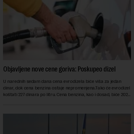
Objavljene nove cene goriva: Poskupeo dizel
U narednih sedam dana cena evrodizela biće viša za jedan
dinar, dok cena benzina ostaje nepromenjena.Tako će evrodizel
koštati 227 dinara po litru. Cena benzina, kao i dosad, biće 202
dinara po litru. ...