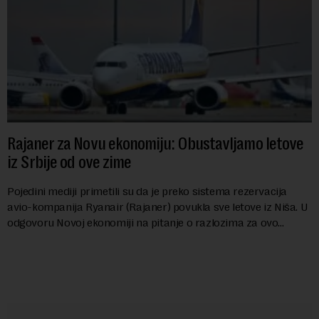
Rajaner za Novu ekonomiju: Obustavljamo letove
iz Srbije od ove zime
Pojedini mediji primetili su da je preko sistema rezervacija
avio-kompanija Ryanair (Rajaner) povukla sve letove iz Niša. U
odgovoru Novoj ekonomiji na pitanje o razlozima za ovo
povlačenje, ovaj avio-gigant...