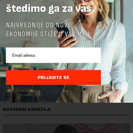
štedimo ga za vas.
NAJVREDNIJE OD NOVE
EKONOMIJE STIŽE U VAŠ MEJL.
PRIJAVITE SE
POVEZANI SADRŽAJI