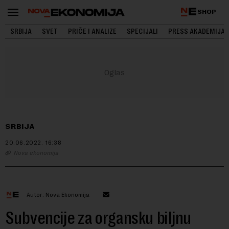
SHOP
SRBIJA
SVET
PRIČE I ANALIZE
SPECIJALI
PRESS AKADEMIJA
SRBIJA
20.06.2022.
16:38
Nova ekonomija
Autor: Nova Ekonomija
Subvencije za organsku biljnu