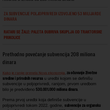
ZA SUBVENCIJE POLJOPRIVREDI IZDVOJENO 53 MILIJARDE
DINARA
RATARI SE ŽALE: PALETA ĐUBRIVA SKUPLJA OD TRAKTORSKE
PRIKOLICE
Prethodno povećanje subvencija 208 miliona
dinara
očuvanje životne
Kako je ranije prenela Nova ekonomija
,
za
sredine i prirodnih resursa
u uredbi kojom se definišu
subvencije u poljoprivredi, ranijom, prvom uredbom
530.001.000 miliona dinara
bilo
je
predviđeno
.
Prema prvoj uredbi koja definiše subvencije u
subvencije za organsku
poljoprivredi tokom 2022. godine,