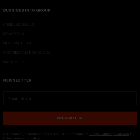
BUSSINES INFO GROUP
ONLINE EDUKACIJE
IZDAVAŠTVO
MEDIJSKE OBUKE
ORGANIZACIJA DOGADJAJA
EKONOM I JA
NEWSLETTER
PRIJAVITE SE
Ova stranica je zaštićena sa reCAPTCHA i primenjuju se
Google Politika privatnosti
i
Uslovi korišćenja usluge