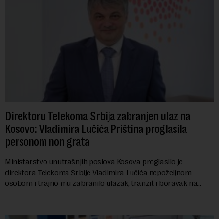
Direktoru Telekoma Srbija zabranjen ulaz na
Kosovo: Vladimira Lučića Priština proglasila
personom non grata
Ministarstvo unutrašnjih poslova Kosova proglasilo je
direktora Telekoma Srbije Vladimira Lučića nepoželjnom
osobom i trajno mu zabranilo ulazak, tranzit i boravak na
Kosovu, navodeći kao razlog njegove javn...