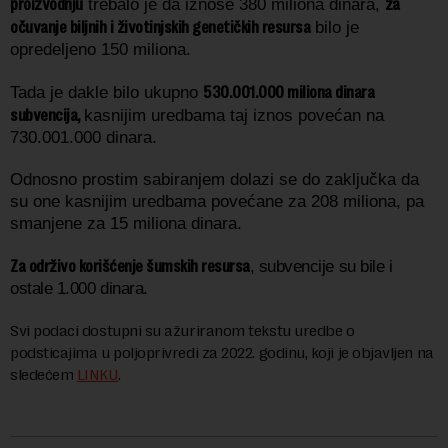
proizvodnju
za
trebalo je da iznose 380 miliona dinara,
očuvanje biljnih i životinjskih genetičkih resursa
bilo je
opredeljeno 150 miliona.
530.001.000 miliona dinara
Tada je dakle bilo ukupno
subvencija,
kasnijim uredbama taj iznos povećan na
730.001.000 dinara.
Odnosno p
rostim sabiranjem dolazi se do zaključka da
su one kasnijim uredbama povećane za 208 miliona, pa
smanjene za 15 miliona dinara.
Za održivo korišćenje šumskih resursa
, subvencije su bile i
ostale 1.000 dinara.
Svi podaci dostupni su ažuriranom tekstu uredbe o
podsticajima u poljoprivredi za 2022. godinu, koji je objavljen na
sledećem
LINKU
.