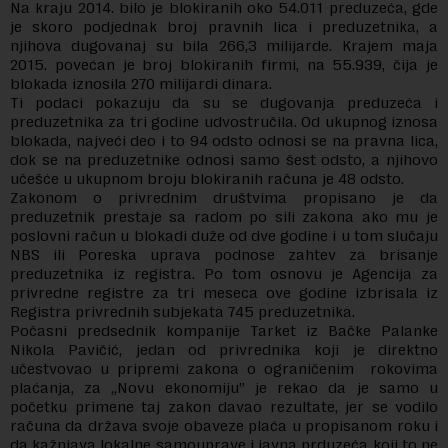
Na kraju 2014. bilo je blokiranih oko 54.011 preduzeća, gde
je skoro podjednak broj pravnih lica i preduzetnika, a
njihova dugovanaj su bila 266,3 milijarde. Krajem maja
2015. povećan je broj blokiranih firmi, na 55.939, čija je
blokada iznosila 270 milijardi dinara.
Ti podaci pokazuju da su se dugovanja preduzeća i
preduzetnika za tri godine udvostručila. Od ukupnog iznosa
blokada, najveći deo i to 94 odsto odnosi se na pravna lica,
dok se na preduzetnike odnosi samo šest odsto, a njihovo
učešće u ukupnom broju blokiranih računa je 48 odsto.
Zakonom o privrednim društvima propisano je da
preduzetnik prestaje sa radom po sili zakona ako mu je
poslovni račun u blokadi duže od dve godine i u tom slučaju
NBS ili Poreska uprava podnose zahtev za brisanje
preduzetnika iz registra. Po tom osnovu je Agencija za
privredne registre za tri meseca ove godine izbrisala iz
Registra privrednih subjekata 745 preduzetnika.
Počasni predsednik kompanije Tarket iz Bačke Palanke
Nikola Pavičić, jedan od privrednika koji je direktno
učestvovao u pripremi zakona o ograničenim rokovima
plaćanja, za „Novu ekonomiju” je rekao da je samo u
početku primene taj zakon davao rezultate, jer se vodilo
računa da država svoje obaveze plaća u propisanom roku i
da kažnjava lokalne samouprave i javna prduzeća koji to ne