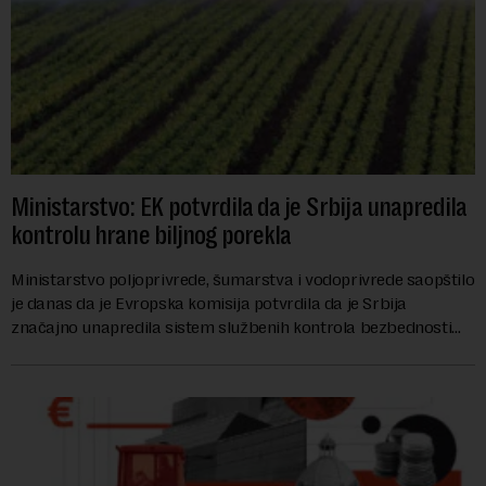
Ministarstvo: EK potvrdila da je Srbija unapredila
kontrolu hrane biljnog porekla
Ministarstvo poljoprivrede, šumarstva i vodoprivrede saopštilo
je danas da je Evropska komisija potvrdila da je Srbija
značajno unapredila sistem službenih kontrola bezbednosti
hrane biljnog porekla, te da k...