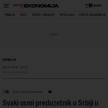
SHOP
SRBIJA
SVET
PRIČE I ANALIZE
SPECIJALI
PRESS AKADEMIJA
SRBIJA
08.07.2015.
22:47
Nova ekonomija
Autor: Nova Ekonomija
Svaki osmi preduzetnik u Srbiji u