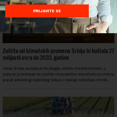
PRIJAVITE SE
Zaštita od klimatskih promena Srbiju bi koštala 27
milijardi evra do 2033. godine
Vlada Srbije usvojila je Strategiju zaštite životne sredine, u
kojoj se procenjuje da zaštita od posledica klimatskih promena,
poput aktuelnog toplotnog talasa i niskog vodostaja rečnih
slivova, zahteva inve...