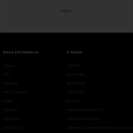
NOVA EKONOMIJA
O NAMA
SRBIJA
KONTAKT
SVET
MARKETING
KOLUMNE
IMPRESSUM
PRIČE I ANALIZE
NJUZLETER
VIDEO
KLIJENTI
PODCAST
POLITIKA PRIVATNOSTI
ODRŽIVOST
PRAVILA KORIŠĆENJA
LEPŠI ŽIVOT
SMERNICE ZA PRIMENU VEŠTAČKE INTELI