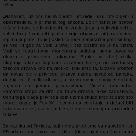
učine.
„Nažalost, uzroci nelikvidnosti prvrede nisu otklonjeni i
obesmišljena je primena tog zakona. Dok finansijski sektor
u Srbiji puca od likvidnosti, privreda grca u nelikvidnosti, a
veliki broj firmi niti plaća svoje obaveze niti radnicima
isplaćuje plate. To je posledica loše menetarne politike koja
se već 14 godina vodi u Srbiji, bez obzira ko je na vlasti.
Vodi se restriktivna monetarna politika, nema dovoljno
dinara u privrednim tokovima. Banke se zbog rizika
ulaganja okreću kupovini državnih hartija od vrednosti,
tako da država kao najveći korisnik kredita, sužava prostor
da novac ide u privredu. Država uzima novac od banaka,
duguje im 10 milijardi evra, a istovremeno je najveći dužnik,
zajedno sa javnim preduzećima. Visoka referentna
kamatna stopa se drži da bi se država lakše zaduživala.
Cenu toga plaća privreda koja uzima skupe kredite zato što
mora”, kazao je Pavičić i ocenio da će stanje u državi biti
takvo sve dok je vode ljudi koji se ne razumeju u privredne
tokove.
Za razliku od Tarketa, koji nema probleme sa naplatom jer
95 odsto robe izvozi na tržišta gde se plaća u ugovorenim