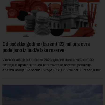
Od početka godine (barem) 122 miliona evra
podeljeno iz budžetske rezerve
Vlada Srbije je od početka 2026. godine donela više od 130
rešenja o upotrebi novca iz budžetske rezerve, pokazuje
analiza Radija Slobodne Evrope (RSE). U više od 30 rešenja ne
navodi se tačan iznos koji će ...