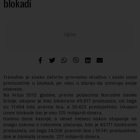
blokadi
Trenutno je svako četvrto privredno društvo i svaki osmi
preduzetnik u blokadi, jer nisu u stanju da izmiruju svoje
obaveze.
Na kraju 2012. godine, prema podacima Narodne banke
Srbije, ukupno je bilo blokirano 45.917 preduzeća, od čega
su 17.494 bila pravna lica, a 28.423 preduzetnici. Ukupan
iznos blokade bio je oko 125 milijardi dinara.
Godinu dana kasnije, a devet meseci nakon stupanja na
snagu zakona o rokovima plaćanja, bilo je 43.777 blokiranih
preduzeća, od čega 24.036 pravnih lica i 19.741 preduzetnik,
dok je blokada iznosila 227 milijardi dinara.