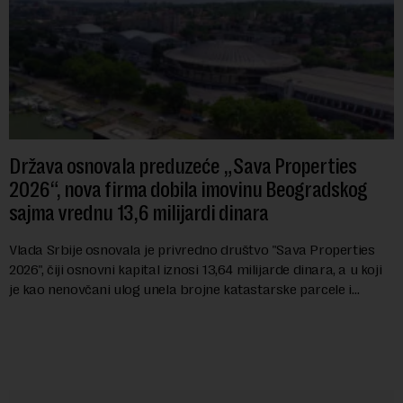
Država osnovala preduzeće „Sava Properties
2026“, nova firma dobila imovinu Beogradskog
sajma vrednu 13,6 milijardi dinara
Vlada Srbije osnovala je privredno društvo "Sava Properties
2026", čiji osnovni kapital iznosi 13,64 milijarde dinara, a u koji
je kao nenovčani ulog unela brojne katastarske parcele i
objekte u okviru kompl...