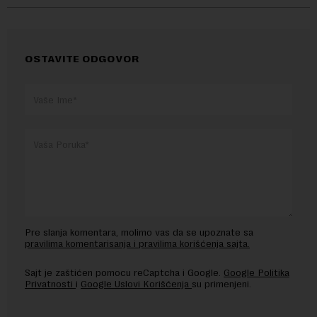
OSTAVITE ODGOVOR
Pre slanja komentara, molimo vas da se upoznate sa
pravilima komentarisanja i pravilima korišćenja sajta.
Sajt je zaštićen pomocu reCaptcha i Google.
Google Politika
Privatnosti
i
Google Uslovi Korišćenja
su primenjeni.