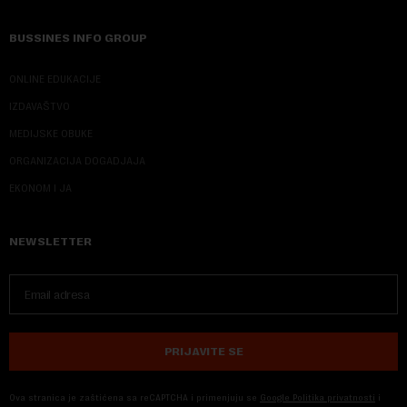
BUSSINES INFO GROUP
ONLINE EDUKACIJE
IZDAVAŠTVO
MEDIJSKE OBUKE
ORGANIZACIJA DOGADJAJA
EKONOM I JA
NEWSLETTER
PRIJAVITE SE
Ova stranica je zaštićena sa reCAPTCHA i primenjuju se
Google Politika privatnosti
i