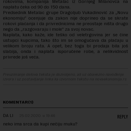
rokovima, kompanija Metalac iz Gornjeg Milanovca na
naplatu čeka od 90 do 150 dana.
Predsednik Metalac grupe Dragoljub Vukadinović za „Novu
ekonomiju” ocenjuje da zakon nije doprineo da se skrate
rokovi plaćanja i da privrednicima ne preostaje ništa drugo
nego da „razgovaraju i mole” za svoj novac.
Naplata, kako kaže, ide teško od veletrgovina jer se čine
ustupci kupcima, tako što im se omogućava da plaćaju u
velikom broju rata. A opet, bez toga bi prodaja bila još
slabija, onda i naplata isporučene robe, a nelikvidnost
privrede još veća.
Preuzimanje delova teksta je dozvoljeno, ali uz obavezno navođenje
izvora i uz postavljanje linka ka izvornom tekstu na novaekonomija.rs
KOMENTAR(1)
DA LI
25.02.2020. u 19:46
REPLY
neko ima srca da kupi nečiju muku?