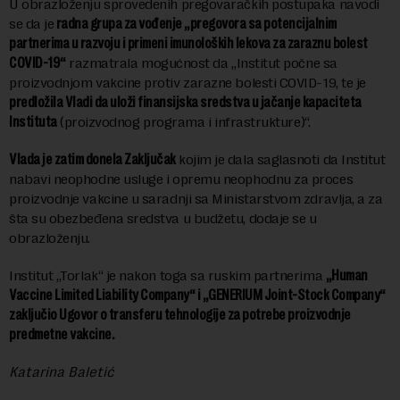
U obrazloženju sprovedenih pregovaračkih postupaka navodi
se da je
radna grupa za vođenje „pregovora sa potencijalnim
partnerima u razvoju i primeni imunoloških lekova za zaraznu bolest
COVID-19“
razmatrala mogućnost da „Institut počne sa
proizvodnjom vakcine protiv zarazne bolesti COVID-19, te je
predložila Vladi da uloži finansijska sredstva u jačanje kapaciteta
Instituta
(proizvodnog programa i infrastrukture)“.
Vlada je zatim donela Zaključak
kojim je dala saglasnoti da Institut
nabavi neophodne usluge i opremu neophodnu za proces
proizvodnje vakcine u saradnji sa Ministarstvom zdravlja, a za
šta su obezbeđena sredstva u budžetu, dodaje se u
obrazloženju.
Institut „Torlak“ je nakon toga sa ruskim partnerima
„Human
Vaccine Limited Liability Company“ i „GENERIUM Joint-Stock Company“
zaključio Ugovor o transferu tehnologije za potrebe proizvodnje
predmetne vakcine.
Katarina Baletić