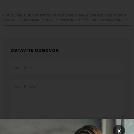
Preuzimanje delova teksta je dozvoljeno, ali uz obavezno navođenje
izvora i uz postavljanje linka ka izvornom tekstu na novaekonomija.rs
OSTAVITE ODGOVOR
Pre slanja komentara, molimo vas da se upoznate sa
pravilima komentarisanja i pravilima korišćenja sajta.
x