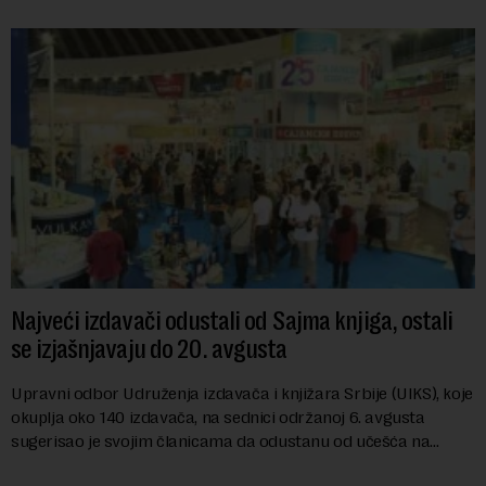
Najveći izdavači odustali od Sajma knjiga, ostali
se izjašnjavaju do 20. avgusta
Upravni odbor Udruženja izdavača i knjižara Srbije (UIKS), koje
okuplja oko 140 izdavača, na sednici održanoj 6. avgusta
sugerisao je svojim članicama da odustanu od učešća na
predstojećem Sajmu knjiga. Vrem...