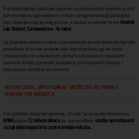
Sve dosadašnje nabavke opreme za proizvodnju vakcine protiv
korone bile su sprovedene u okviru pregovaračkog postupka
bez objavljivanja javnog poziva, a posao su dobile firme
Hemtek
Lab
,
Biotest
,
Euromedicina
i
Yu-label
.
Za pojedine stavke u okviru sprovedenih javnih nabavki nije bilo
ponuđača ili su sve ponude bile neprihvatljive, pa se može
očekivati da će u narednom periodu biti ponovo raspisane
nabavku kutija, gumenih zapušača, aluminijuskih kapica i
štampanja uputstva za vakcinu.
REVAKCINA „SPUTNJIKA“ MOŽE DA SE PRIMI I
NAKON TRI MESECA
Pre početka nabavke opreme, „Torlak“ je konsultantskoj kući
KPMG
platio
7,7 miliona dinara
za sprovođenje
studije opravdanosti
za izgradnju kapaciteta za proizvodnju vakcina.