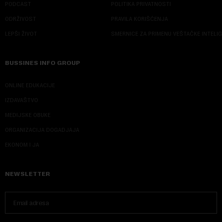
PODCAST
POLITIKA PRIVATNOSTI
ODRŽIVOST
PRAVILA KORIŠĆENJA
LEPŠI ŽIVOT
SMERNICE ZA PRIMENU VEŠTAČKE INTELI
BUSSINES INFO GROUP
ONLINE EDUKACIJE
IZDAVAŠTVO
MEDIJSKE OBUKE
ORGANIZACIJA DOGADJAJA
EKONOM I JA
NEWSLETTER