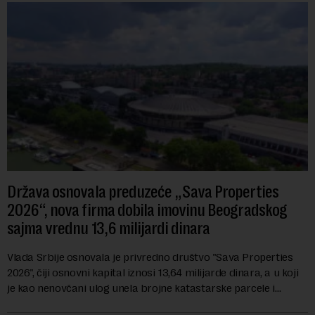
Država osnovala preduzeće „Sava Properties
2026“, nova firma dobila imovinu Beogradskog
sajma vrednu 13,6 milijardi dinara
Vlada Srbije osnovala je privredno društvo "Sava Properties
2026", čiji osnovni kapital iznosi 13,64 milijarde dinara, a u koji
je kao nenovčani ulog unela brojne katastarske parcele i
objekte u okviru kompl...