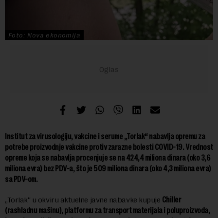
Foto: Nova ekonomija
Institut za virusologiju, vakcine i serume „Torlak“ nabavlja opremu za
potrebe proizvodnje vakcine protiv zarazne bolesti COVID-19. Vrednost
opreme koja se nabavlja procenjuje se na 424,4 miliona dinara (oko 3,6
miliona evra) bez PDV-a, što je 509 miliona dinara (oko 4,3 miliona evra)
sa PDV-om.
„Torlak“ u okviru aktuelne javne nabavke kupuje
Chiller
(rashladnu mašinu), platformu za transport materijala i poluproizvoda,