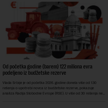
Od početka godine (barem) 122 miliona evra
podeljeno iz budžetske rezerve
Vlada Srbije je od početka 2026. godine donela više od 130
rešenja o upotrebi novca iz budžetske rezerve, pokazuje
analiza Radija Slobodne Evrope (RSE). U više od 30 rešenja ne
navodi se tačan iznos koji će ...