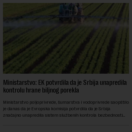
Ministarstvo: EK potvrdila da je Srbija unapredila
kontrolu hrane biljnog porekla
Ministarstvo poljoprivrede, šumarstva i vodoprivrede saopštilo
je danas da je Evropska komisija potvrdila da je Srbija
značajno unapredila sistem službenih kontrola bezbednosti
hrane biljnog porekla, te da k...