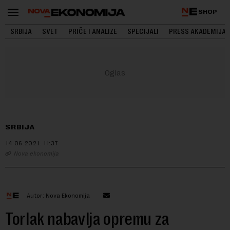
SHOP
SRBIJA
SVET
PRIČE I ANALIZE
SPECIJALI
PRESS AKADEMIJA
SRBIJA
14.06.2021.
11:37
Nova ekonomija
Autor: Nova Ekonomija
Torlak nabavlja opremu za