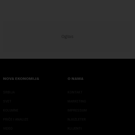
NOVA EKONOMIJA
O NAMA
SRBIJA
KONTAKT
SVET
MARKETING
KOLUMNE
IMPRESSUM
PRIČE I ANALIZE
NJUZLETER
VIDEO
KLIJENTI