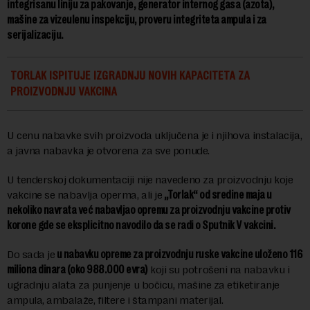
integrisanu liniju za pakovanje, generator internog gasa (azota),
mašine za vizeulenu inspekciju, proveru integriteta ampula i za
serijalizaciju.
TORLAK ISPITUJE IZGRADNJU NOVIH KAPACITETA ZA
PROIZVODNJU VAKCINA
U cenu nabavke svih proizvoda uključena je i njihova instalacija,
a javna nabavka je otvorena za sve ponude.
U tenderskoj dokumentaciji nije navedeno za proizvodnju koje
vakcine se nabavlja operma, ali je
„Torlak“ od sredine maja u
nekoliko navrata već nabavljao opremu za proizvodnju vakcine protiv
korone gde se eksplicitno navodilo da se radi o Sputnik V vakcini.
Do sada je
u nabavku opreme za proizvodnju ruske vakcine uloženo 116
miliona dinara (oko 988.000 evra)
koji su potrošeni na nabavku i
ugradnju alata za punjenje u bočicu, mašine za etiketiranje
ampula, ambalaže, filtere i štampani materijal.