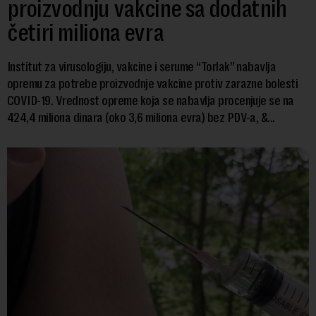
proizvodnju vakcine sa dodatnih
četiri miliona evra
Institut za virusologiju, vakcine i serume “Torlak” nabavlja
opremu za potrebe proizvodnje vakcine protiv zarazne bolesti
COVID-19. Vrednost opreme koja se nabavlja procenjuje se na
424,4 miliona dinara (oko 3,6 miliona evra) bez PDV-a, &...