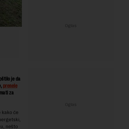
štilo je da
e,
prenele
imati za
e kako će
nergetski,
tu, nešto