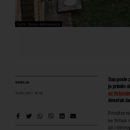
Foto: Nova ekonomija
Dan posle z
SRBIJA
je primilo 
su Večernje
13.05.2021.
16:39
desetak da
Prostorni
se Srbija 
ali i demo