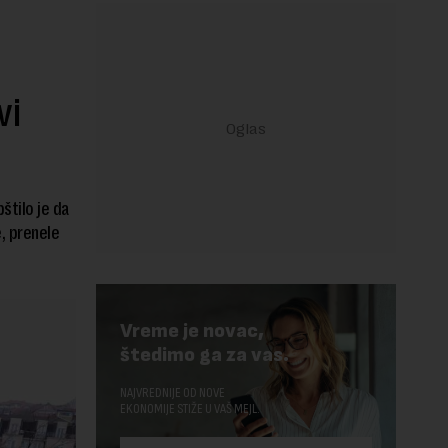
vi
štilo je da
, prenele
Vreme je novac,
štedimo ga za vas.
NAJVREDNIJE OD NOVE
EKONOMIJE STIŽE U VAŠ MEJL.