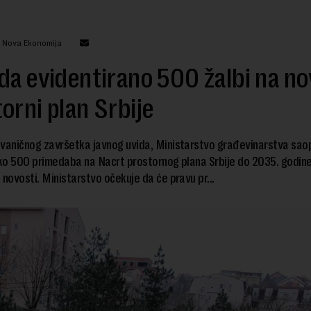
: Nova Ekonomija
da evidentirano 500 žalbi na no
orni plan Srbije
vaničnog završetka javnog uvida, Ministarstvo građevinarstva saop
oko 500 primedaba na Nacrt prostornog plana Srbije do 2035. godine
 novosti. Ministarstvo očekuje da će pravu pr...