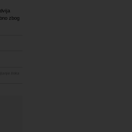
dvija
ebno zbog
janje linka