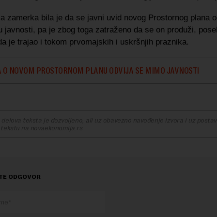
a zamerka bila je da se javni uvid novog Prostornog plana o
u javnosti, pa je zbog toga zatraženo da se on produži, pos
da je trajao i tokom prvomajskih i uskršnjih praznika.
 O NOVOM PROSTORNOM PLANU ODVIJA SE MIMO JAVNOSTI
delova teksta je dozvoljeno, ali uz obavezno navođenje izvora i uz postavl
 tekstu na novaekonomija.rs
TE ODGOVOR