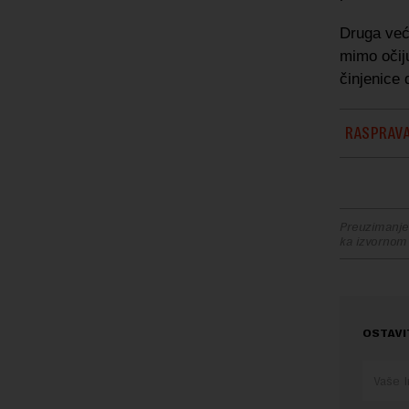
Druga već
mimo očij
činjenice 
RASPRAVA
Preuzimanje 
ka izvornom
OSTAVI