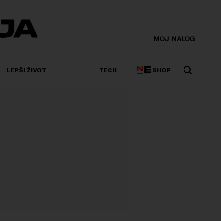
MOJ NALOG
SHOP
LEPŠI ŽIVOT
TECH