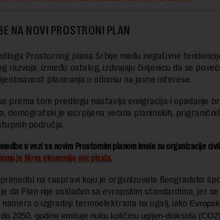
BE NA NOVI PROSTRONI PLAN
edloga Prostornog plana Srbije među negativne tendencij
g razvoja, između ostalog, izdvajaju činjenicu da se pove
rijentisanost planiranja u odnosu na javne interese.
 se prema tom predlogu nastavlja emigracija i opadanje br
, demografski je iscrpljena većina planinskih, prigraničnih
tupnih područja.
medbe u vezi sa novim Prostornim planom imale su organizacije civi
čemu je Nova ekonomija već pisala
.
primedbi na raspravi koju je organizovala Beogradska šp
a je da Plan nije usklađen sa evropskim standardima, jer s
 namera o izgradnji termoelektrana na ugalj, iako
Evropsk
 do 2050. godine emituje nultu količinu ugljen-dioksida (CO2)