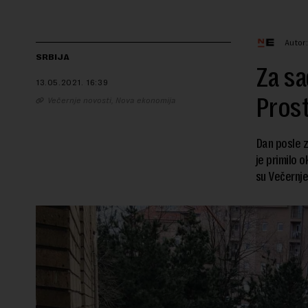
Autor
SRBIJA
Za sa
13.05.2021.
16:39
Prost
Večernje novosti, Nova ekonomija
Dan posle z
je primilo 
su Večernje