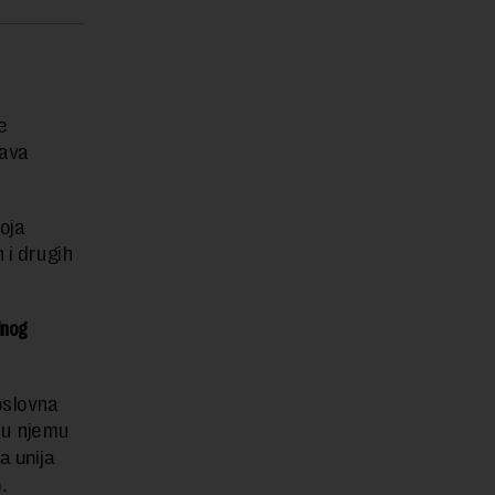
e
ćava
oja
 i drugih
lnog
oslovna
e u njemu
a unija
.