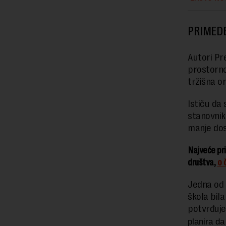
PRIMED
Autori Pr
prostorno
tržišna o
Ističu da
stanovnika
manje dos
Najveće pri
društva,
o 
Jedna od 
škola bil
potvrđuje
planira da