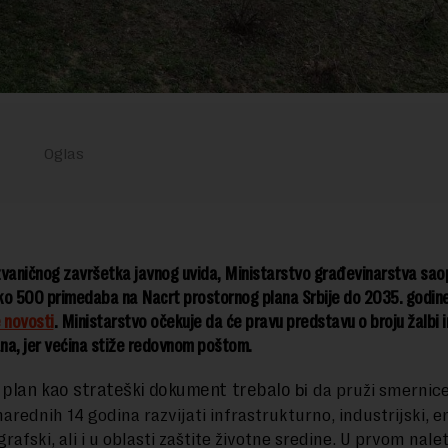
vaničnog završetka javnog uvida, Ministarstvo građevinarstva saop
oko 500 primedaba na Nacrt prostornog plana Srbije do 2035. godin
 novosti
. Ministarstvo očekuje da će pravu predstavu o broju žalbi 
na, jer većina stiže redovnom poštom.
 plan kao strateški dokument trebalo
da pruži smernic
bi
narednih 14 godina razvijati infrastrukturno, industrijski, e
grafski, ali i u oblasti zaštite životne sredine. U prvom nale