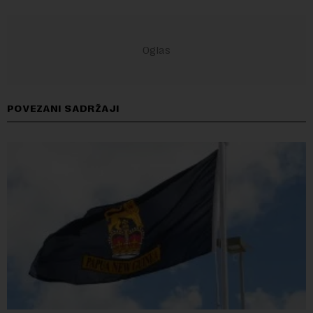
POVEZANI SADRŽAJI