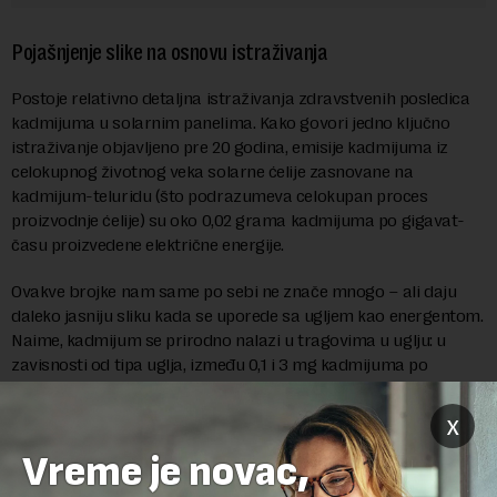
Pojašnjenje slike na osnovu istraživanja
Postoje relativno detaljna istraživanja zdravstvenih posledica
kadmijuma u solarnim panelima. Kako govori jedno ključno
istraživanje objavljeno pre 20 godina, emisije kadmijuma iz
celokupnog životnog veka solarne ćelije zasnovane na
kadmijum-teluridu (što podrazumeva celokupan proces
proizvodnje ćelije) su oko 0,02 grama kadmijuma po gigavat-
času proizvedene električne energije.
Ovakve brojke nam same po sebi ne znače mnogo – ali daju
daleko jasniju sliku kada se uporede sa ugljem kao energentom.
Naime, kadmijum se prirodno nalazi u tragovima u uglju: u
zavisnosti od tipa uglja, između 0,1 i 3 mg kadmijuma po
kilogramu uglja.
x
Oko 1.800 domaćinstava postavilo solarne panele
Vreme je novac,