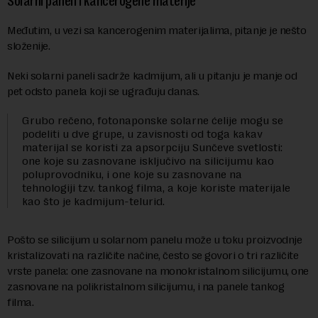
Solarni paneli i kancerogene materije
Međutim, u vezi sa kancerogenim materijalima, pitanje je nešto
složenije.
Neki solarni paneli sadrže kadmijum, ali u pitanju je manje od
pet odsto panela koji se ugrađuju danas.
Grubo rečeno, fotonaponske solarne ćelije mogu se
podeliti u dve grupe, u zavisnosti od toga kakav
materijal se koristi za apsorpciju Sunčeve svetlosti:
one koje su zasnovane isključivo na silicijumu kao
poluprovodniku, i one koje su zasnovane na
tehnologiji tzv. tankog filma, a koje koriste materijale
kao što je kadmijum-telurid.
Pošto se silicijum u solarnom panelu može u toku proizvodnje
kristalizovati na različite načine, često se govori o tri različite
vrste panela: one zasnovane na monokristalnom silicijumu, one
zasnovane na polikristalnom silicijumu, i na panele tankog
filma.