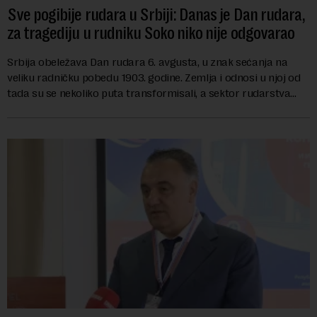
Sve pogibije rudara u Srbiji: Danas je Dan rudara,
za tragediju u rudniku Soko niko nije odgovarao
Srbija obeležava Dan rudara 6. avgusta, u znak sećanja na
veliku radničku pobedu 1903. godine. Zemlja i odnosi u njoj od
tada su se nekoliko puta transformisali, a sektor rudarstva
danas karakterišu velike r...