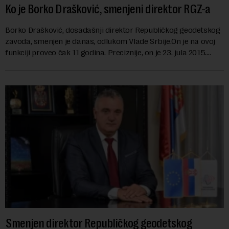
Ko je Borko Drašković, smenjeni direktor RGZ-a
Borko Drašković, dosadašnji direktor Republičkog geodetskog
zavoda, smenjen je danas, odlukom Vlade Srbije.On je na ovoj
funkciji proveo čak 11 godina. Preciznije, on je 23. jula 2015.
izabran za v.d. di...
Smenjen direktor Republičkog geodetskog