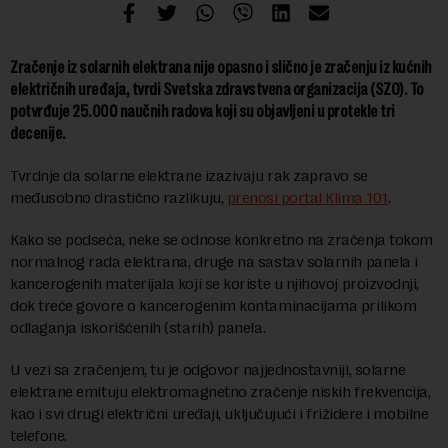
Zračenje iz solarnih elektrana nije opasno i slično je zračenju iz kućnih
električnih uređaja, tvrdi Svetska zdravstvena organizacija (SZO). To
potvrđuje 25.000 naučnih radova koji su objavljeni u protekle tri
decenije.
Tvrdnje da solarne elektrane izazivaju rak zapravo se
međusobno drastično razlikuju,
prenosi portal Klima 101
.
Kako se podseća, neke se odnose konkretno na zračenja tokom
normalnog rada elektrana, druge na sastav solarnih panela i
kancerogenih materijala koji se koriste u njihovoj proizvodnji,
dok treće govore o kancerogenim kontaminacijama prilikom
odlaganja iskorišćenih (starih) panela.
U vezi sa zračenjem, tu je odgovor najjednostavniji, solarne
elektrane emituju elektromagnetno zračenje niskih frekvencija,
kao i svi drugi električni uređaji, uključujući i frižidere i mobilne
telefone.