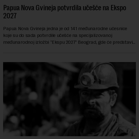
Papua Nova Gvineja potvrdila učešće na Ekspo
2027
Papua Nova Gvineja jedna je od 141 međunarodne učesnice
koje su do sada potvrdile učešće na specijalizovanoj
međunarodnoj izložbi "Ekspu 2027" Beograd, gde će predstaviti
i kao državu sa najvećom jezičkom ra...