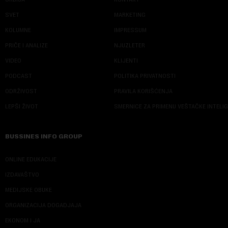
SVET
MARKETING
KOLUMNE
IMPRESSUM
PRIČE I ANALIZE
NJUZLETER
VIDEO
KLIJENTI
PODCAST
POLITIKA PRIVATNOSTI
ODRŽIVOST
PRAVILA KORIŠĆENJA
LEPŠI ŽIVOT
SMERNICE ZA PRIMENU VEŠTAČKE INTELI
BUSSINES INFO GROUP
ONLINE EDUKACIJE
IZDAVAŠTVO
MEDIJSKE OBUKE
ORGANIZACIJA DOGADJAJA
EKONOM I JA