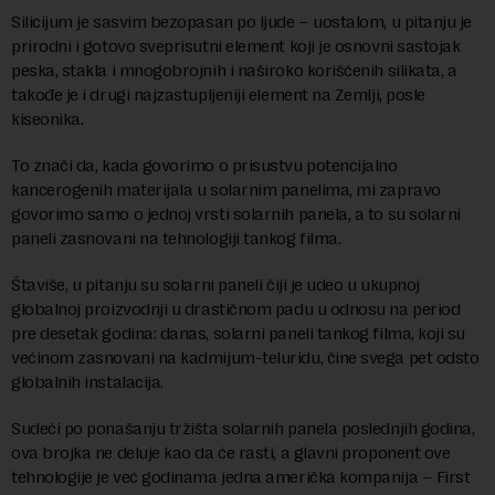
Silicijum je sasvim bezopasan po ljude – uostalom, u pitanju je
prirodni i gotovo sveprisutni element koji je osnovni sastojak
peska, stakla i mnogobrojnih i naširoko korišćenih silikata, a
takođe je i drugi najzastupljeniji element na Zemlji, posle
kiseonika.
To znači da, kada govorimo o prisustvu potencijalno
kancerogenih materijala u solarnim panelima, mi zapravo
govorimo samo o jednoj vrsti solarnih panela, a to su solarni
paneli zasnovani na tehnologiji tankog filma.
Štaviše, u pitanju su solarni paneli čiji je udeo u ukupnoj
globalnoj proizvodnji u drastičnom padu u odnosu na period
pre desetak godina: danas, solarni paneli tankog filma, koji su
većinom zasnovani na kadmijum-teluridu, čine svega pet odsto
globalnih instalacija.
Sudeći po ponašanju tržišta solarnih panela poslednjih godina,
ova brojka ne deluje kao da će rasti, a glavni proponent ove
tehnologije je već godinama jedna američka kompanija – First