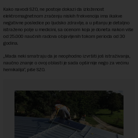
Kako navodi SZO, ne postoje dokazi da izloženost
elektromagnetnom zračenju niskih frekvencija ima ikakve
negativne posledice po ljudsko zdravlje, a u pitanju je detaljno
istraženo polje u medicini, sa ocenom koja je doneta nakon više
od 25.000 naučnih radova objavljenih tokom perioda od 30
godina.
„Mada neki smatraju da je neophodno izvršiti još istraživanja,
naučno znanje o ovoj oblasti je sada opširnije nego za većinu
hemikalija“, piše SZO.