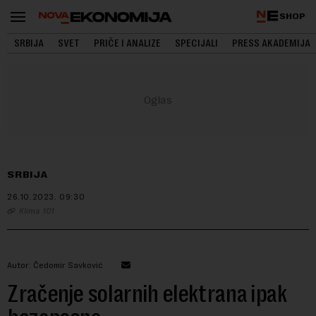
SHOP
SRBIJA
SVET
PRIČE I ANALIZE
SPECIJALI
PRESS AKADEMIJA
SRBIJA
26.10.2023.
09:30
Klima 101
Autor: Čedomir Savković
Zračenje solarnih elektrana ipak