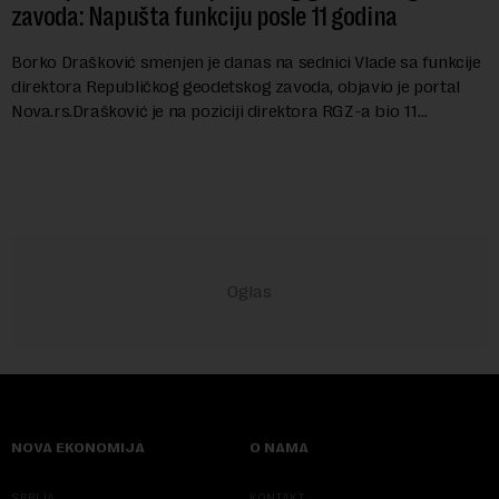
zavoda: Napušta funkciju posle 11 godina
Borko Drašković smenjen je danas na sednici Vlade sa funkcije
direktora Republičkog geodetskog zavoda, objavio je portal
Nova.rs.Drašković je na poziciji direktora RGZ-a bio 11
godina.Kako piše Nova....
NOVA EKONOMIJA
O NAMA
SRBIJA
KONTAKT