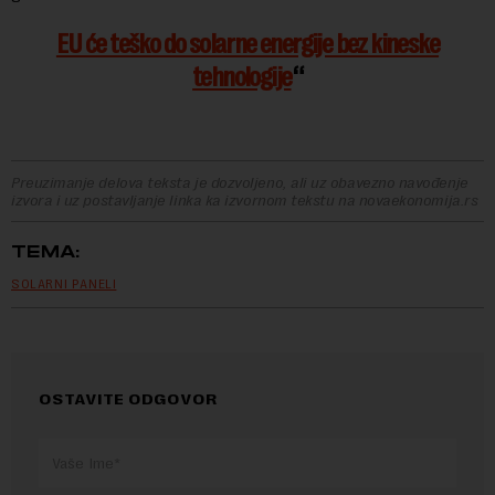
EU će teško do solarne energije bez kineske
tehnologije
Preuzimanje delova teksta je dozvoljeno, ali uz obavezno navođenje
izvora i uz postavljanje linka ka izvornom tekstu na novaekonomija.rs
TEMA:
SOLARNI PANELI
OSTAVITE ODGOVOR