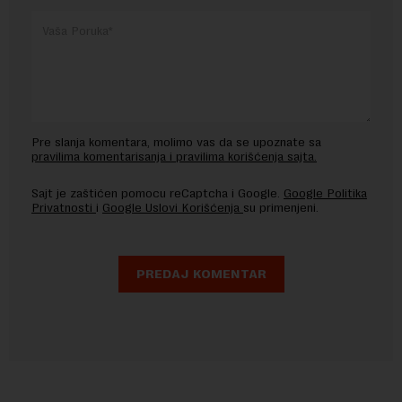
Pre slanja komentara, molimo vas da se upoznate sa
pravilima komentarisanja i pravilima korišćenja sajta.
Sajt je zaštićen pomocu reCaptcha i Google.
Google Politika
Privatnosti
i
Google Uslovi Korišćenja
su primenjeni.