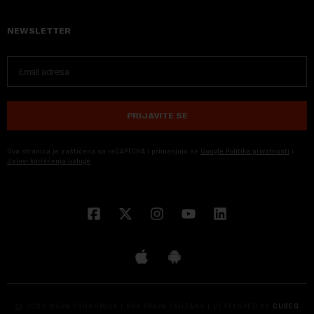
NEWSLETTER
PRIJAVITE SE
Ova stranica je zaštićena sa reCAPTCHA i primenjuju se
Google Politika privatnosti
i
Uslovi korišćenja usluge
© 2026 NOVA EKONOMIJA | SVA PRAVA ZADŽANA | DEVELOPED BY
CUBES