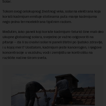
Solar.
Tokom svog celokupnog životnog veka, solarna elektrana koja
koristi kadmijum emituje stotinama puta manje kadmijuma
nego jedna termoelektrana tipičnim radom.
Međutim, iako paneli koji koriste kadmijum-telurid čine mali deo
ukupne globalnog solara, svejedno je važno odgovoriti na
pitanje – da li su ovakvi solarni paneli štetni po ljudsko zdravlje,
i u kojoj meri? Uostalom, kadmijum jeste kancerogen, i njegove
koncentracije u vazduhu, vodi i zemljištu se kontrolišu na
različite načine širom sveta.