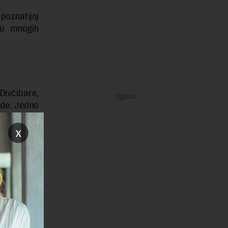
poznatijoj
ju mnogih
ivčibare,
ode. Jedno
or sve sem
x