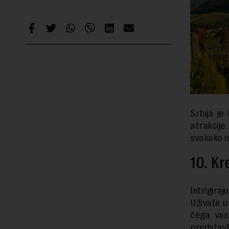
Srbija j
atrakcije
svakako im
10. K
Intrigir
Uživate u
čega vas
predstavl