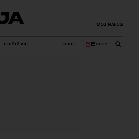
MOJ NALOG
SHOP
LEPŠI ŽIVOT
TECH