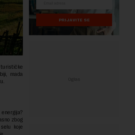
PRIJAVITE SE
turističke
biji, mada
u.
energija?
jasno zbog
selu koje
e.