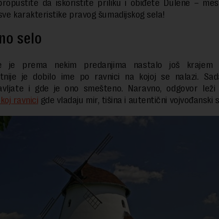
ropustite da iskoristite priliku i obiđete Dulene – mes
sve karakteristike pravog šumadijskog sela!
no selo
e je prema nekim predanjima nastalo još krajem 
tnije je dobilo ime po ravnici na kojoj se nalazi. Sa
avljate i gde je ono smešteno. Naravno, odgovor leži 
koj ravnici
gde vladaju mir, tišina i autentični vojvođanski st