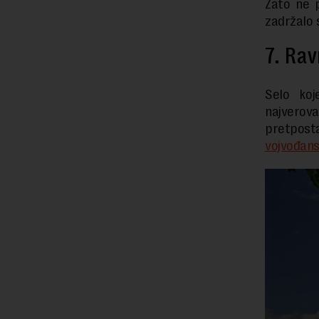
Zato ne p
zadržalo 
7. Rav
Selo koj
najverova
pretpost
vojvođans