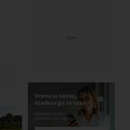
Vreme je novac,
štedimo ga za vas.
NAJVREDNIJE OD NOVE
EKONOMIJE STIŽE U VAŠ MEJL.