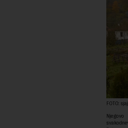
FOTO: sja
Njegovo 
svakodne