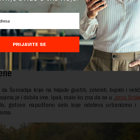
PRIJAVITE SE
oking.com
ene
 da Šumadija krije na hiljade gustih, zelenih, bujnih i vel
jima je i dobila ime. Ipak, malo ko zna da se u „
srcu Srbij
lo, gotovo napušteno selo koje odoleva urbanizmu i
jama.