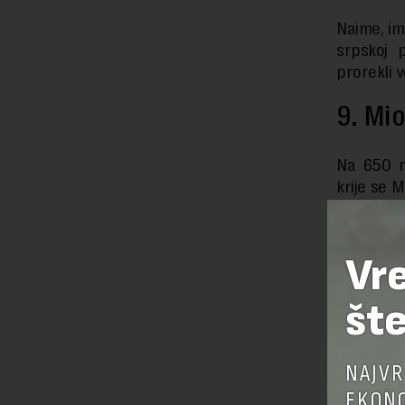
Naime, im
srpskoj 
prorekli v
9. Mio
Na 650 m
krije se 
od njih j
običnog i 
Vr
šte
NAJVR
EKONO