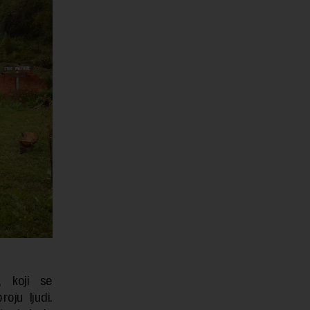
, koji se
ju ljudi.