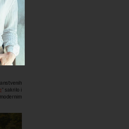
ičanstvenih
e
” sakrilo i
 modernim