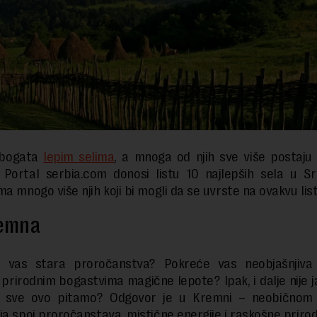
e bogata
lepim selima
, a mnoga od njih sve više postaju 
. Portal serbia.com donosi listu 10 najlepših sela u Sr
a mnogo više njih koji bi mogli da se uvrste na ovakvu list
remna
aju vas stara proročanstva? Pokreće vas neobjašnjiva 
 prirodnim bogastvima magične lepote? Ipak, i dalje nije 
 sve ovo pitamo? Odgovor je u Kremni – neobičnom 
ja spoj proročanstava, mistične energije i raskošne prirod