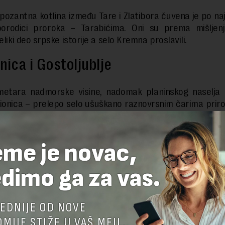
pozantna kotlina između Tare i Zlatibora čuvena je po naj
porodici proroka – Tarabićima. Oni su prema mišljen
eliki deo srpske istorije a selo Kremna proslavili.
nica i Gostoljublje
etara nadmorske visine, nadomak planinskog naselja D
Mionica – prelepo selo ušuškano raznovrsnim čarima prir
e i Gostoljublje – zanimljivo gazdinstvo u kome je odm
uobičajenog izleta u prirodi.
eme je novac,
dimo ga za vas.
EDNIJE OD NOVE
MIJE STIŽE U VAŠ MEJL.