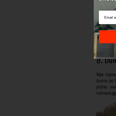
FOTO: Bo
8. Dul
Nije tajna
šuma po ko
jedno ma
tehnologi