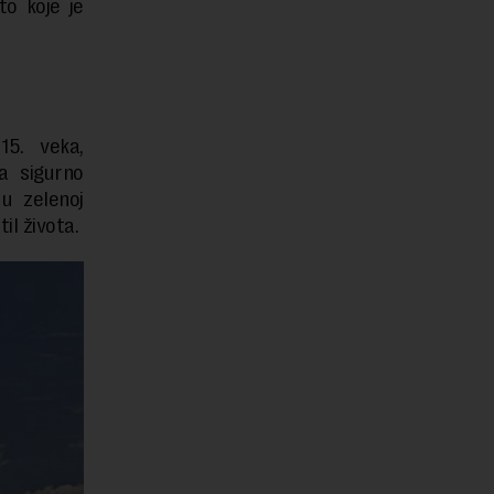
to koje je
15. veka,
da sigurno
u zelenoj
il života.