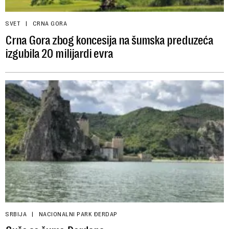
SVET
CRNA GORA
Crna Gora zbog koncesija na šumska preduzeća
izgubila 20 milijardi evra
SRBIJA
NACIONALNI PARK ĐERDAP