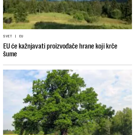
SVET
EU
EU će kažnjavati proizvođače hrane koji krče
šume