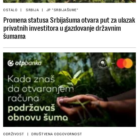
OSTALO
SRBIJA
JP "SRBIJAŠUME"
Promena statusa Srbijašuma otvara put za ulazak
privatnih investitora u gazdovanje državnim
šumama
ODRŽIVOST
DRUŠTVENA ODGOVORNOST