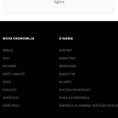
NOVA EKONOMIJA
O NAMA
SRBIJA
KONTAKT
SVET
MARKETING
KOLUMNE
IMPRESSUM
PRIČE I ANALIZE
NJUZLETER
VIDEO
KLIJENTI
PODCAST
POLITIKA PRIVATNOSTI
ODRŽIVOST
PRAVILA KORIŠĆENJA
LEPŠI ŽIVOT
SMERNICE ZA PRIMENU VEŠTAČKE INTELI