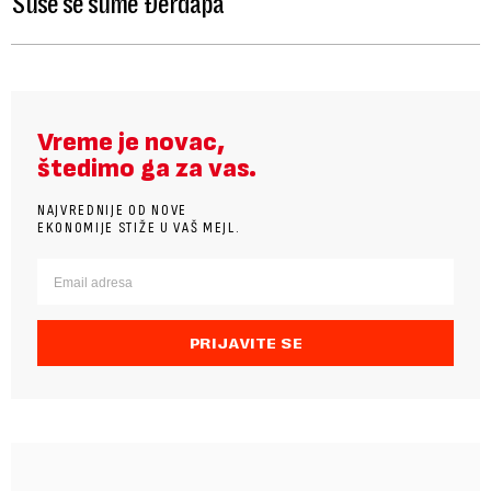
Suše se šume Đerdapa
Vreme je novac,
štedimo ga za vas.
NAJVREDNIJE OD NOVE
EKONOMIJE STIŽE U VAŠ MEJL.
PRIJAVITE SE