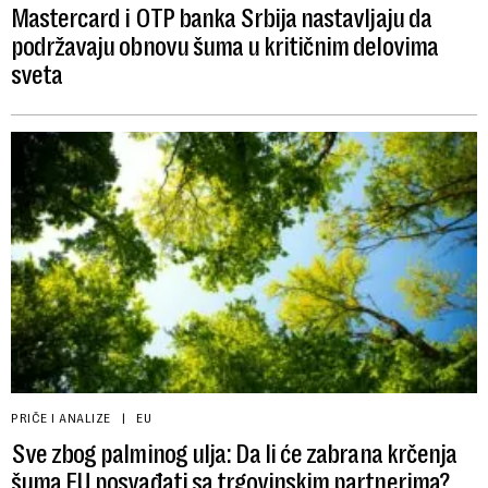
Mastercard i OTP banka Srbija nastavljaju da
podržavaju obnovu šuma u kritičnim delovima
sveta
PRIČE I ANALIZE
EU
Sve zbog palminog ulja: Da li će zabrana krčenja
šuma EU posvađati sa trgovinskim partnerima?