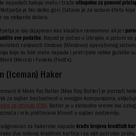
de napadači hakuju metu i traže
otkupninu za ponovni pristu
, Notpetja je bio dalko gori. Ostavio je za sobom štetu koja
 na milijarde dolara.
petja je bio dizajniran kao klasičan ransomver ali je i
pore
uništo sve podatke
. Napad je počeo u Ukrajini, a potom se 
koristeći ranjivosti Vindous (Windows) operativnog sistem
ija koje su bile mete napada i pretrpele velike gubitke s
 Merk (Merck) i Fedeks (FedEx).
n (Iceman) Haker
eman) ili Maks Rej Batler (Max Ray Butler) je poznati haker
nik za sajber bezbednost u mnogim kompanijama, uključuju
biro za istrage (FBI)
. Batler je u slobodno vreme bio ozlog
oznata i vrlo poštovana ličnost u sajber podzemlju.
e odgovoran za hakerske napade
krađe brojeva kreditnih kar
reko dva miliona kreditnih kartica i sa njih potrošio preko