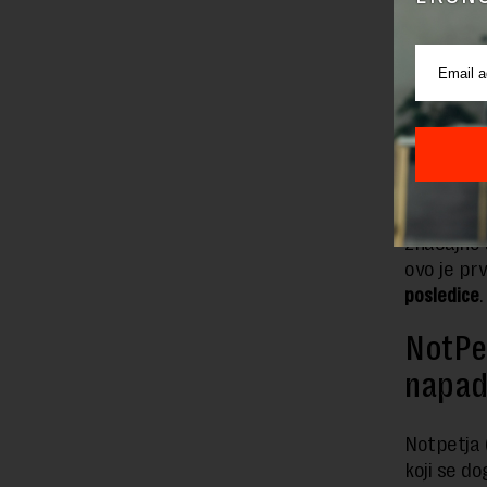
Ovaj crv j
za kontro
mreže, a 
centrifugi
Stuksnet 
pokazuje i
čime je u
značajno 
ovo je prv
posledice
.
NotPe
napad 
Notpetja 
koji se do