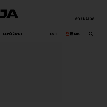
MOJ NALOG
SHOP
LEPŠI ŽIVOT
TECH