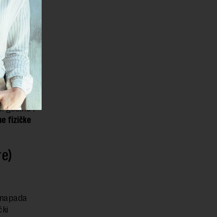
koristio
uterske
di i
rugačija,
me
. godine i
e fizičke
e)
 napada
čki