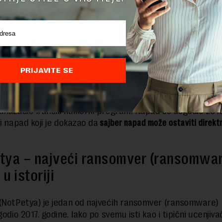
e ubačen i ciljao je Simensove kontrolne table koje je Iran 
lu centrifuge uranijuma. Crv je nekako infiltriran u kompj
potom je uspeo da preuzme kontrolu nad sistemima za
ranje.
PRIJAVITE SE
crv
je programiran da pokazuje da sistem za centrifuge ra
spravnu brzinu centrifuge, dok je u realnosti brzina bila d
zrokovao mehaničke kvarove na stotinama centrifuga i ti
unazadio Iranski nuklerni program. Napad se dogodio 2010
i napad koji je dokazao da
sajber napad može ostaviti direktn
tya – najveći ransomver (ransomwar
u istoriji
(NotPetya) je jedan od najvećih ransomver (ransomware)
godio 2017. godine. Iako po svemu isti kao i tipični ucenjiva