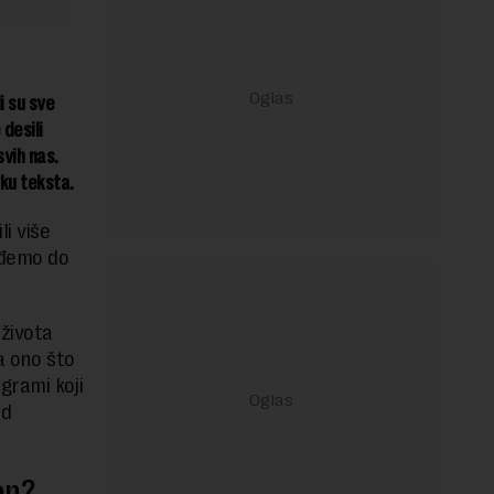
i su sve
desili
vih nas.
vku teksta.
i više
ođemo do
 života
a ono što
grami koji
od
en?