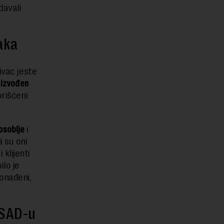
davali
aka
ivac jeste
e
izvođen
orišćeni
osoblje
i
i su oni
klijenti
ilo je
onađeni,
 SAD-u