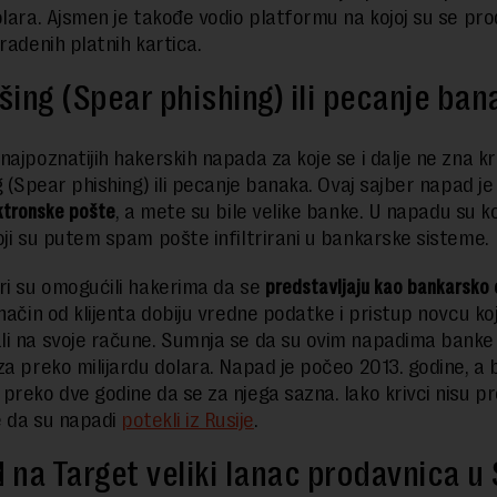
olara. Ajsmen je takođe vodio platformu na kojoj su se pro
radenih platnih kartica.
išing (Spear phishing) ili pecanje ban
najpoznatijih hakerskih napada za koje se i dalje ne zna kr
ng (Spear phishing) ili pecanje banaka. Ovaj sajber napad j
ktronske pošte
, a mete su bile velike banke. U napadu su k
oji su putem spam pošte infiltrirani u bankarske sisteme.
ri su omogućili hakerima da se
predstavljaju kao bankarsko 
način od klijenta dobiju vredne podatke i pristup novcu koj
i na svoje račune. Sumnja se da su ovim napadima banke i 
za preko milijardu dolara. Napad je počeo 2013. godine, a b
preko dve godine da se za njega sazna. Iako krivci nisu pr
 da su napadi
potekli iz Rusije
.
na Target veliki lanac prodavnica u