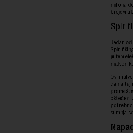
miliona d
brojevi uk
Spir f
Jedan od 
Spir fiši
putem ele
malveri k
Ovi malve
da na taj 
premeštal
oštećeni 
potrebno 
sumnja se
Napad 