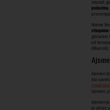
napadi, g
podacima
procenjuje
Naime Not
otkupnine 
globalno 
od kompan
(Maersk),
Ajsme
Ajsmen (Ic
bio savet
Federalni 
Ajsmen, p
Ajsmen j
je ukrao p