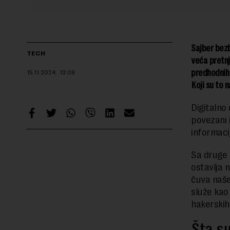
Sajber bezb
TECH
veća pretnj
predhodnih 
15.11.2024.
13:09
Koji su to 
Digitalno
povezani 
informaci
Sa druge 
ostavlja 
čuva naše
služe kao 
hakerski
Šta su