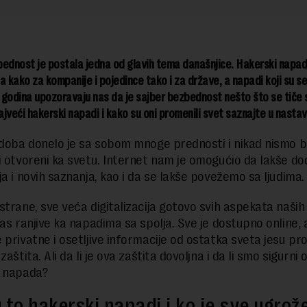
ednost je postala jedna od glavih tema današnjice. Hakerski napad
a kako za kompanije i pojedince tako i za države, a napadi koji su se 
godina upozoravaju nas da je sajber bezbednost nešto što se tiče s
najveći hakerski napadi i kako su oni promenili svet saznajte u nasta
 doba donelo je sa sobom mnoge prednosti i nikad nismo bil
i otvoreni ka svetu. Internet nam je omogućio da lakše d
ja i novih saznanja, kao i da se lakše povežemo sa ljudima.
strane, sve veća digitalizacija gotovo svih aspekata naših
nas ranjive ka napadima sa spolja. Sve je dostupno online, 
 privatne i osetljive informacije od ostatka sveta jesu pro
zaštita. Ali da li je ova zaštita dovoljna i da li smo sigurni 
h napada?
 to hakerski napadi i ko je sve ugrož