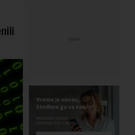
nili
Vreme je novac,
štedimo ga za vas.
NAJVREDNIJE OD NOVE
EKONOMIJE STIŽE U VAŠ MEJL.