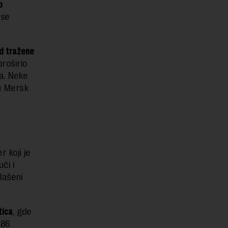
p
 se
d tražene
proširio
a. Neke
u Mersk
 koji je
či i
lašeni
tica
, gde
 86